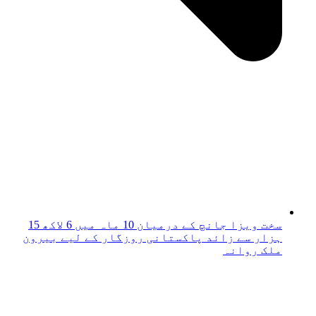
سخت ویزا جانچ کے درمیان 10 ماہ میں 6 لاکھ 15
ہزار سے زائد پاکستانی روزگار کے لیے بیرون
ملک روانہ