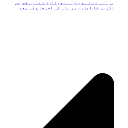
پی آئی اے نے طیارہ انجینئرز کے لیے خصوصی
الاؤنس کا اعلان، دو ماہ کی احتجاج کے بعد