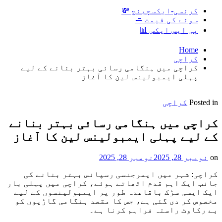
کرنسی-ایکسچینج 💸
سونے کی قیمت 🧈
پی ایس ایکس 📊
Home
کراچی
کراچی میں ہنگامی رسائی بہتر بنانے کے لیے
پہلی ایمبولینس لین کا آغاز
Posted in
کراچی
کراچی میں ہنگامی رسائی بہتر بنانے
کے لیے پہلی ایمبولینس لین کا آغاز
on
نومبر 28, 2025
نومبر 28, 2025
کراچی: شہر میں ایمرجنسی رسپانس بہتر بنانے کی
جانب ایک اہم قدم اٹھاتے ہوئے، کراچی میں پہلی بار
ایک ایسی سڑک باقاعدہ طور پر ایمبولینسوں کے لیے
مخصوص کر دی گئی ہے، جس کا مقصد ہنگامی گاڑیوں کو
بے رکاوٹ راستہ فراہم کرنا ہے۔