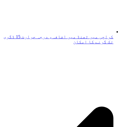
کراچی میں ٹھنڈ میں اضافہ، درجہ حرارت 15 ڈگری
تک گرنے کا امکان