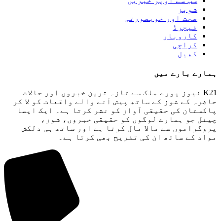
سب سے اوپر خبریں
شوبز
صحت اور خوبصورتی
فیچرڈ
کاروبار
کراچی
کھیل
ہمارے بارے میں
K21 نیوز پورے ملک سے تازہ ترین خبروں اور حالات
حاضرہ کے شوز کے ساتھ پیش آنے والے واقعات کو لا کر
پاکستان کی حقیقی آواز کو نشر کرتا ہے۔ ایک ایسا
چینل جو ہمارے لوگوں کو حقیقی خبروں، شوز،
پروگراموں سے مالا مال کرتا ہے اور ساتھ ہی دلکش
مواد کے ساتھ ان کی تفریح ​​بھی کرتا ہے۔