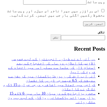
ویب‌ سائٹ
اس براؤزر میں میرا نام، ای میل، اور ویب سائٹ
محفوظ رکھیں اگلی بار جب میں تبصرہ کرنے کےلیے۔
تلاش
تلاش
Recent Posts
پی آئی اے نے طیارہ انجینئرز کے لیے خصوصی
الاؤنس کا اعلان، دو ماہ کی احتجاج کے بعد
اسحاق ڈار کی علما سے مسلم امہ میں اتحاد کے
فروغ کی اپیل
آئی ایم ایف کی رپورٹ: پاکستان میں کرپشن سے
معیشت کو 6.5 فیصد جی ڈی پی کا نقصان
کراچی میں ٹھنڈ میں اضافہ، درجہ حرارت 15 ڈگری
تک گرنے کا امکان
سخت ویزا جانچ کے درمیان 10 ماہ میں 6 لاکھ 15
ہزار سے زائد پاکستانی روزگار کے لیے بیرون
ملک روانہ