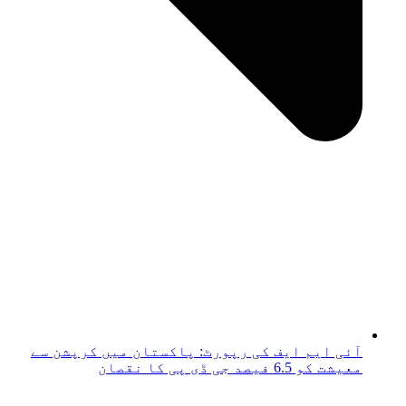
آئی ایم ایف کی رپورٹ: پاکستان میں کرپشن سے
معیشت کو 6.5 فیصد جی ڈی پی کا نقصان