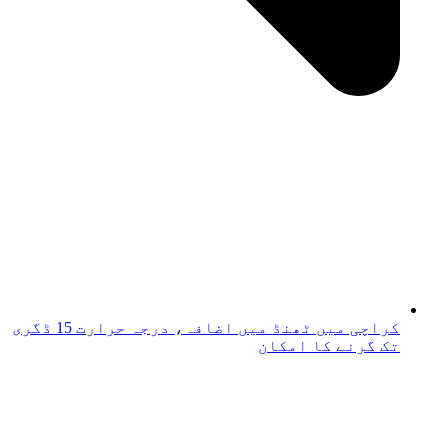
کراچی میں ٹھنڈ میں اضافہ، درجہ حرارت 15 ڈگری
تک گرنے کا امکان