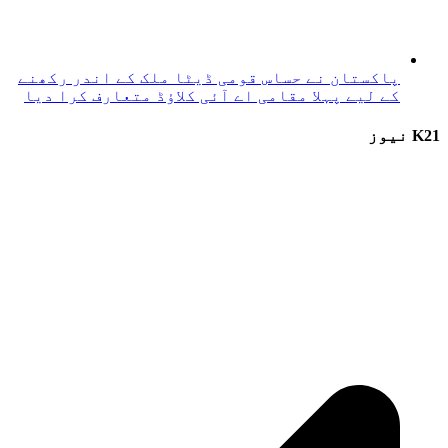
پاکستان نے حساس قومی ڈیٹا ملک کے اندر رکھنے
کے لیے پہلا مقامی اے آئی کلاؤڈ متعارف کرا دیا
K21 نیوز