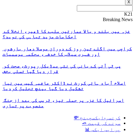
X
K21
Breaking News
غزہ میں بلند و بالا عمارتیں ملبے کا ڈھیر، انخلا کے
احکامات مزید تباہی کی نوید؟
کراچی میں اگلے تین روز کے دوران موسلا دھار بارشوں
اور شہری سیلاب کا خدشہ، محکمہ موسمیات
پی ٹی آئی کے بانی کی نئی میڈیکل رپورٹ، صحت کو
قرار دیا گیا تسلی بخش
اسلام آباد ہائی کورٹ نے ڈاکٹر عافیہ کیس میں نیا
تشکیل دیا گیا بینچ تحلیل کردیا
اسرائیل کا غزہ پر حملہ تیز، ٹرمپ کی بعد از جنگ
منصوبے پر تیاری
کرنسی-ایکسچینج 💸
سونے کی قیمت 🧈
پی ایس ایکس 📊