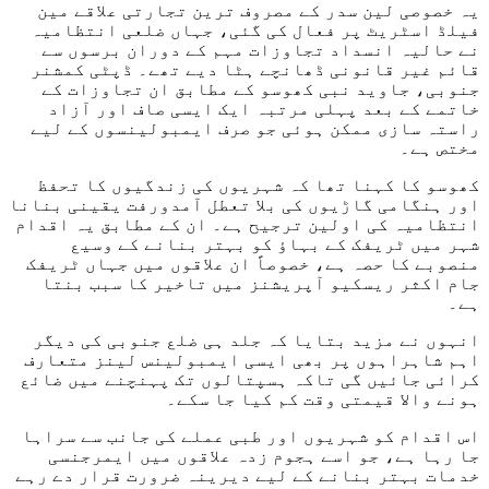
یہ خصوصی لین سدر کے مصروف ترین تجارتی علاقے مین
فیلڈ اسٹریٹ پر فعال کی گئی، جہاں ضلعی انتظامیہ
نے حالیہ انسداد تجاوزات مہم کے دوران برسوں سے
قائم غیر قانونی ڈھانچے ہٹا دیے تھے۔ ڈپٹی کمشنر
جنوبی، جاوید نبی کھوسو کے مطابق ان تجاوزات کے
خاتمے کے بعد پہلی مرتبہ ایک ایسی صاف اور آزاد
راستہ سازی ممکن ہوئی جو صرف ایمبولینسوں کے لیے
مختص ہے۔
کھوسو کا کہنا تھا کہ شہریوں کی زندگیوں کا تحفظ
اور ہنگامی گاڑیوں کی بلا تعطل آمدورفت یقینی بنانا
انتظامیہ کی اولین ترجیح ہے۔ ان کے مطابق یہ اقدام
شہر میں ٹریفک کے بہاؤ کو بہتر بنانے کے وسیع
منصوبے کا حصہ ہے، خصوصاً ان علاقوں میں جہاں ٹریفک
جام اکثر ریسکیو آپریشنز میں تاخیر کا سبب بنتا
ہے۔
انہوں نے مزید بتایا کہ جلد ہی ضلع جنوبی کی دیگر
اہم شاہراہوں پر بھی ایسی ایمبولینس لینز متعارف
کرائی جائیں گی تاکہ ہسپتالوں تک پہنچنے میں ضائع
ہونے والا قیمتی وقت کم کیا جا سکے۔
اس اقدام کو شہریوں اور طبی عملے کی جانب سے سراہا
جا رہا ہے، جو اسے ہجوم زدہ علاقوں میں ایمرجنسی
خدمات بہتر بنانے کے لیے دیرینہ ضرورت قرار دے رہے