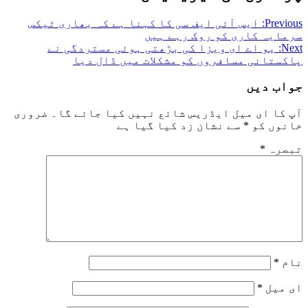
Previous:
ایس آئی ایف سی کا کہنا ہے کہ بھاری ٹیکس
سرمایہ کاری کو روک رہے ہیں
Next:
یو اے ای ویزا کی بڑھتی ہوئی مستردگی نے
پاکستانی مسافروں کو مشکلات میں ڈال دیا
جواب دیں
آپ کا ای میل ایڈریس شائع نہیں کیا جائے گا۔
ضروری
خانوں کو
*
سے نشان زد کیا گیا ہے
تبصرہ
*
نام
*
ای میل
*