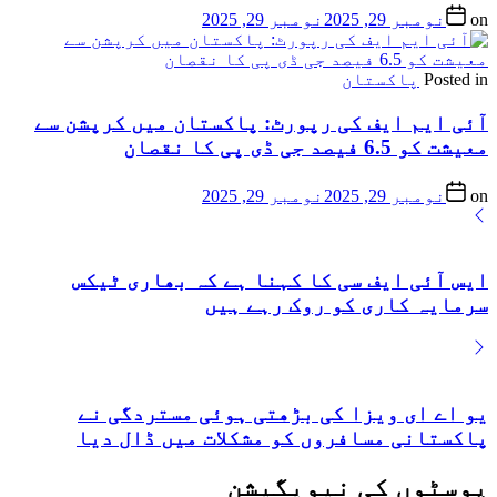
on
نومبر 29, 2025
نومبر 29, 2025
Posted in
پاکستان
آئی ایم ایف کی رپورٹ: پاکستان میں کرپشن سے
معیشت کو 6.5 فیصد جی ڈی پی کا نقصان
on
نومبر 29, 2025
نومبر 29, 2025
ایس آئی ایف سی کا کہنا ہے کہ بھاری ٹیکس
سرمایہ کاری کو روک رہے ہیں
یو اے ای ویزا کی بڑھتی ہوئی مستردگی نے
پاکستانی مسافروں کو مشکلات میں ڈال دیا
پوسٹوں کی نیویگیشن