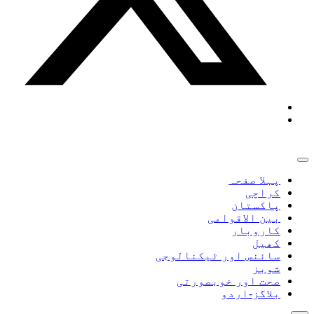
پہلا صفحہ
کراچی
پاکستان
بین الاقوامی
کاروبار
کھیل
سائنس اور ٹیکنالوجی
شوبز
صحت اور خوبصورتی
بلاگز-اردو