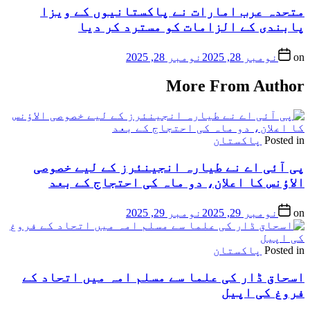
متحدہ عرب امارات نے پاکستانیوں کے ویزا
پابندی کے الزامات کو مسترد کر دیا
on
نومبر 28, 2025
نومبر 28, 2025
More From Author
Posted in
پاکستان
پی آئی اے نے طیارہ انجینئرز کے لیے خصوصی
الاؤنس کا اعلان، دو ماہ کی احتجاج کے بعد
on
نومبر 29, 2025
نومبر 29, 2025
Posted in
پاکستان
اسحاق ڈار کی علما سے مسلم امہ میں اتحاد کے
فروغ کی اپیل