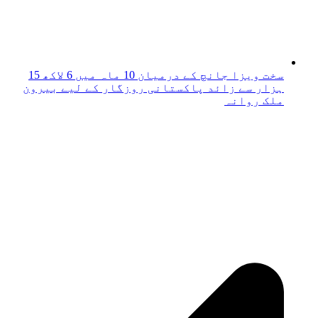
سخت ویزا جانچ کے درمیان 10 ماہ میں 6 لاکھ 15
ہزار سے زائد پاکستانی روزگار کے لیے بیرون
ملک روانہ