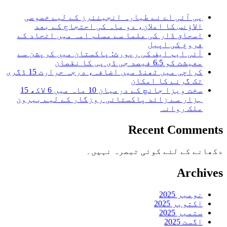
پی آئی اے نے طیارہ انجینئرز کے لیے خصوصی
الاؤنس کا اعلان، دو ماہ کی احتجاج کے بعد
اسحاق ڈار کی علما سے مسلم امہ میں اتحاد کے
فروغ کی اپیل
آئی ایم ایف کی رپورٹ: پاکستان میں کرپشن سے
معیشت کو 6.5 فیصد جی ڈی پی کا نقصان
کراچی میں ٹھنڈ میں اضافہ، درجہ حرارت 15 ڈگری
تک گرنے کا امکان
سخت ویزا جانچ کے درمیان 10 ماہ میں 6 لاکھ 15
ہزار سے زائد پاکستانی روزگار کے لیے بیرون
ملک روانہ
Recent Comments
دکھانے کے لئے کوئی تبصرہ نہیں۔
Archives
نومبر 2025
اکتوبر 2025
ستمبر 2025
اگست 2025