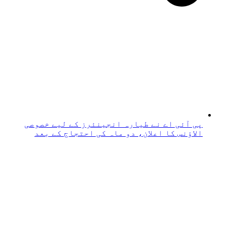
پی آئی اے نے طیارہ انجینئرز کے لیے خصوصی
الاؤنس کا اعلان، دو ماہ کی احتجاج کے بعد