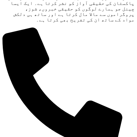
پاکستان کی حقیقی آواز کو نشر کرتا ہے۔ ایک ایسا
چینل جو ہمارے لوگوں کو حقیقی خبروں، شوز،
پروگراموں سے مالا مال کرتا ہے اور ساتھ ہی دلکش
مواد کے ساتھ ان کی تفریح ​​بھی کرتا ہے۔