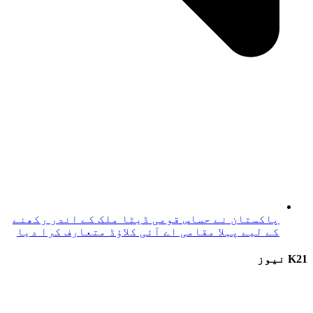
پاکستان نے حساس قومی ڈیٹا ملک کے اندر رکھنے
کے لیے پہلا مقامی اے آئی کلاؤڈ متعارف کرا دیا
K21 نیوز