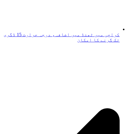
کراچی میں ٹھنڈ میں اضافہ، درجہ حرارت 15 ڈگری
تک گرنے کا امکان