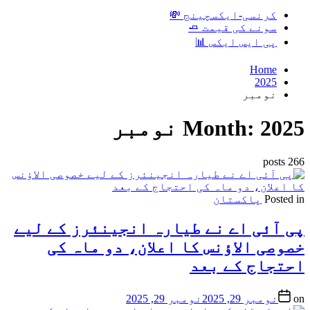
کرنسی-ایکسچینج 💸
سونے کی قیمت 🧈
پی ایس ایکس 📊
Home
2025
نومبر
2025 نومبر
Month:
266 posts
Posted in
پاکستان
پی آئی اے نے طیارہ انجینئرز کے لیے
خصوصی الاؤنس کا اعلان، دو ماہ کی
احتجاج کے بعد
on
نومبر 29, 2025
نومبر 29, 2025