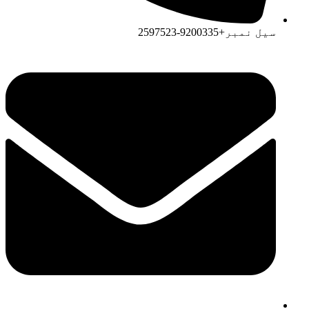
سیل نمبر+9200335-2597523