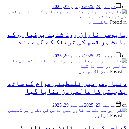
on
نومبر 29, 2025
نومبر 29, 2025
Posted in
پاکستان
بابوسر–ناران روڈ شدید برفباری کے
باعث ہر قسم کی ٹریفک کے لیے بند
on
نومبر 29, 2025
نومبر 29, 2025
Posted in
بین الاقوامی
دنیا بھر میں فلسطینی عوام کے ساتھ
یکجہتی کا عالمی دن منایا گیا
on
نومبر 29, 2025
نومبر 29, 2025
Posted in
کراچی
کراچی کے بلدیہ ٹاؤن میں نائی کی