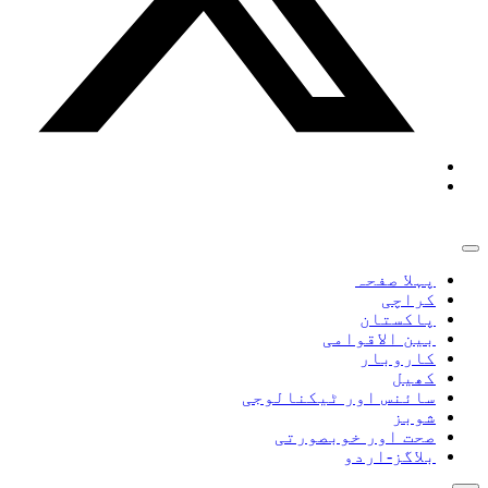
پہلا صفحہ
کراچی
پاکستان
بین الاقوامی
کاروبار
کھیل
سائنس اور ٹیکنالوجی
شوبز
صحت اور خوبصورتی
بلاگز-اردو