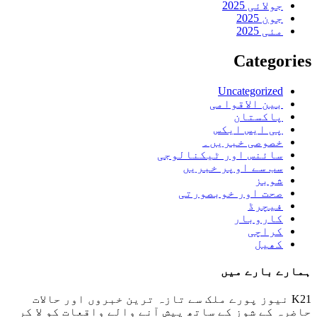
جولائی 2025
جون 2025
مئی 2025
Categories
Uncategorized
بین الاقوامی
پاکستان
پی ایس ایکس
خصوصی خبریں۔
سائنس اور ٹیکنالوجی
سب سے اوپر خبریں
شوبز
صحت اور خوبصورتی
فیچرڈ
کاروبار
کراچی
کھیل
ہمارے بارے میں
K21 نیوز پورے ملک سے تازہ ترین خبروں اور حالات
حاضرہ کے شوز کے ساتھ پیش آنے والے واقعات کو لا کر