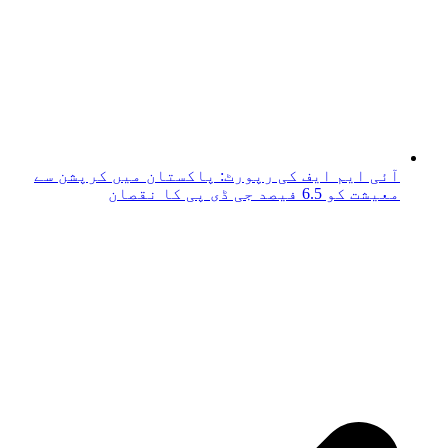
آئی ایم ایف کی رپورٹ: پاکستان میں کرپشن سے
معیشت کو 6.5 فیصد جی ڈی پی کا نقصان