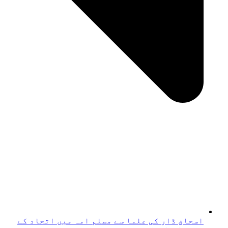
اسحاق ڈار کی علما سے مسلم امہ میں اتحاد کے