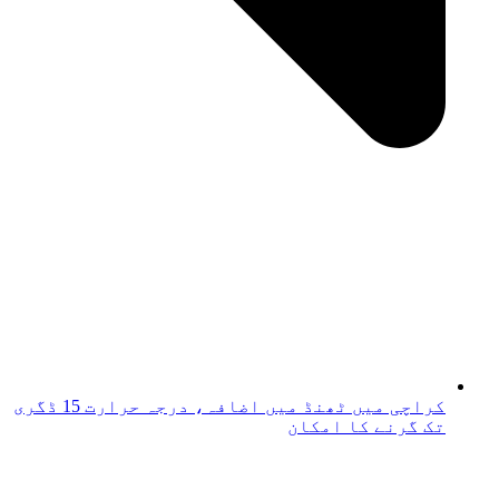
کراچی میں ٹھنڈ میں اضافہ، درجہ حرارت 15 ڈگری
تک گرنے کا امکان