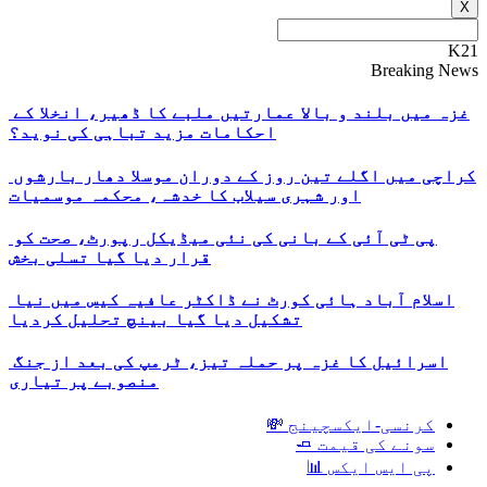
X
K21
Breaking News
غزہ میں بلند و بالا عمارتیں ملبے کا ڈھیر، انخلا کے
احکامات مزید تباہی کی نوید؟
کراچی میں اگلے تین روز کے دوران موسلا دھار بارشوں
اور شہری سیلاب کا خدشہ، محکمہ موسمیات
پی ٹی آئی کے بانی کی نئی میڈیکل رپورٹ، صحت کو
قرار دیا گیا تسلی بخش
اسلام آباد ہائی کورٹ نے ڈاکٹر عافیہ کیس میں نیا
تشکیل دیا گیا بینچ تحلیل کردیا
اسرائیل کا غزہ پر حملہ تیز، ٹرمپ کی بعد از جنگ
منصوبے پر تیاری
کرنسی-ایکسچینج 💸
سونے کی قیمت 🧈
پی ایس ایکس 📊