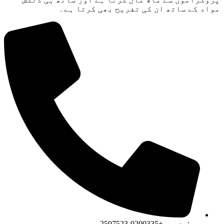
مواد کے ساتھ ان کی تفریح ​​بھی کرتا ہے۔
سیل نمبر+9200335-2597523