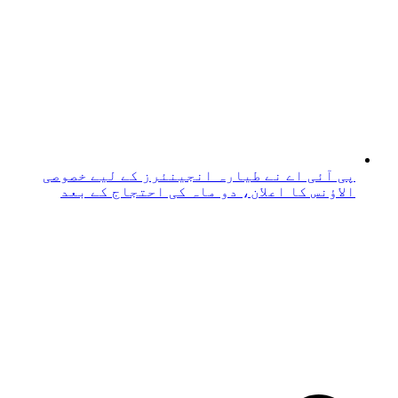
پی آئی اے نے طیارہ انجینئرز کے لیے خصوصی
الاؤنس کا اعلان، دو ماہ کی احتجاج کے بعد