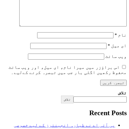
نام
*
ای میل
*
ویب‌ سائٹ
اس براؤزر میں میرا نام، ای میل، اور ویب سائٹ
محفوظ رکھیں اگلی بار جب میں تبصرہ کرنے کےلیے۔
تلاش
تلاش
Recent Posts
پی آئی اے نے طیارہ انجینئرز کے لیے خصوصی