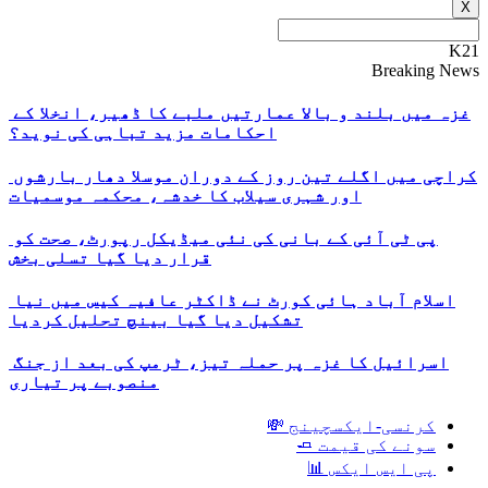
X
K21
Breaking News
غزہ میں بلند و بالا عمارتیں ملبے کا ڈھیر، انخلا کے
احکامات مزید تباہی کی نوید؟
کراچی میں اگلے تین روز کے دوران موسلا دھار بارشوں
اور شہری سیلاب کا خدشہ، محکمہ موسمیات
پی ٹی آئی کے بانی کی نئی میڈیکل رپورٹ، صحت کو
قرار دیا گیا تسلی بخش
اسلام آباد ہائی کورٹ نے ڈاکٹر عافیہ کیس میں نیا
تشکیل دیا گیا بینچ تحلیل کردیا
اسرائیل کا غزہ پر حملہ تیز، ٹرمپ کی بعد از جنگ
منصوبے پر تیاری
کرنسی-ایکسچینج 💸
سونے کی قیمت 🧈
پی ایس ایکس 📊