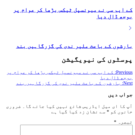
کے ایم سی نے میونسپل ٹیکس بڑھا کر عوام پر
بوجھ ڈال دیا
بارشوں کے باعث ملیر ندی کی گزرگاہیں بند
پوسٹوں کی نیویگیشن
Previous:
کے ایم سی نے میونسپل ٹیکس بڑھا کر عوام پر
بوجھ ڈال دیا
Next:
بارشوں کے باعث ملیر ندی کی گزرگاہیں بند
جواب دیں
آپ کا ای میل ایڈریس شائع نہیں کیا جائے گا۔
ضروری
خانوں کو
*
سے نشان زد کیا گیا ہے
تبصرہ
*