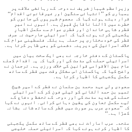
وزیرِاعظم شہباز شریف نے دوحہ کے رہائشی علاقے پر
بمباری کو ’’انتہائی سنگین اور غیرقانونی اقدام‘‘
قرار دیتے ہوئے کہا کہ معصوم شہریوں کی جانوں کو
خطرے میں ڈالنا ناقابلِ قبول ہے۔ انہوں نے امیرِ
قطر، شاہی خاندان اور قطری عوام سے مکمل اظہارِ
یکجہتی کرتے ہوئے کہا کہ اسرائیلی جارحیت نہ صرف
قطر کی خودمختاری پر حملہ ہے بلکہ فلسطینی عوام کے
خلاف اسرائیل کی دیرینہ دشمنی کو بھی ظاہر کرتا ہے۔
پاکستان کے دفترِ خارجہ نے بھی ایک سخت بیان میں
اسرائیلی حملے کی مذمت کی اور کہا کہ یہ اقدام کھلے
عام بین الاقوامی قوانین کی خلاف ورزی ہے۔ ترجمان نے
واضح کیا کہ پاکستان اس مشکل وقت میں قطر کے ساتھ
مکمل یکجہتی کا اظہار کرتا ہے۔
سعودی ولی عہد محمد بن سلمان نے قطر کے امیر شیخ
تمیم بن حمد الثانی کو ٹیلی فون کر کے اسرائیلی
حملے کی شدید مذمت کی اور دوحہ کے تحفظ و دفاع کے
لیے مکمل تعاون کی یقین دہانی کرائی۔ انہوں نے کہا
کہ ’’سعودی عرب ہر صورت میں قطر کے ساتھ شانہ بشانہ
کھڑا ہے۔‘‘
متحدہ عرب امارات نے بھی قطر کے ساتھ مکمل یکجہتی
کا اظہار کرتے ہوئے کہا کہ اسرائیلی حملہ خلیجی