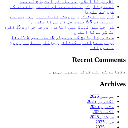
الاؤنس کا اعلان، دو ماہ کی احتجاج کے بعد
اسحاق ڈار کی علما سے مسلم امہ میں اتحاد کے
فروغ کی اپیل
آئی ایم ایف کی رپورٹ: پاکستان میں کرپشن سے
معیشت کو 6.5 فیصد جی ڈی پی کا نقصان
کراچی میں ٹھنڈ میں اضافہ، درجہ حرارت 15 ڈگری
تک گرنے کا امکان
سخت ویزا جانچ کے درمیان 10 ماہ میں 6 لاکھ 15
ہزار سے زائد پاکستانی روزگار کے لیے بیرون
ملک روانہ
Recent Comments
دکھانے کے لئے کوئی تبصرہ نہیں۔
Archives
نومبر 2025
اکتوبر 2025
ستمبر 2025
اگست 2025
جولائی 2025
جون 2025
مئی 2025