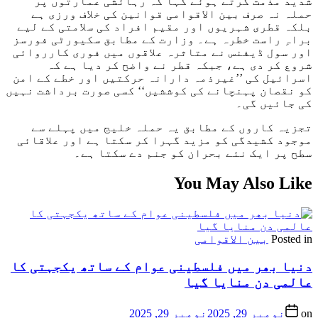
شدید مذمت کرتے ہوئے کہا کہ رہائشی عمارتوں پر
حملہ نہ صرف بین الاقوامی قوانین کی خلاف ورزی ہے
بلکہ قطری شہریوں اور مقیم افراد کی سلامتی کے لیے
براہِ راست خطرہ ہے۔ وزارت کے مطابق سکیورٹی فورسز
اور سول ڈیفنس نے متاثرہ علاقوں میں فوری کارروائی
شروع کر دی ہے، جبکہ قطر نے واضح کر دیا ہے کہ
اسرائیل کی ’’غیرذمہ دارانہ حرکتیں اور خطے کے امن
کو نقصان پہنچانے کی کوششیں‘‘ کسی صورت برداشت نہیں
کی جائیں گی۔
تجزیہ کاروں کے مطابق یہ حملہ خلیج میں پہلے سے
موجود کشیدگی کو مزید گہرا کر سکتا ہے اور علاقائی
سطح پر ایک نئے بحران کو جنم دے سکتا ہے۔
You May Also Like
Posted in
بین الاقوامی
دنیا بھر میں فلسطینی عوام کے ساتھ یکجہتی کا
عالمی دن منایا گیا
on
نومبر 29, 2025
نومبر 29, 2025