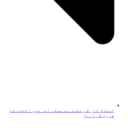
اسحاق ڈار کی علما سے مسلم امہ میں اتحاد کے
فروغ کی اپیل