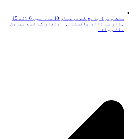
سخت ویزا جانچ کے درمیان 10 ماہ میں 6 لاکھ 15
ہزار سے زائد پاکستانی روزگار کے لیے بیرون
ملک روانہ