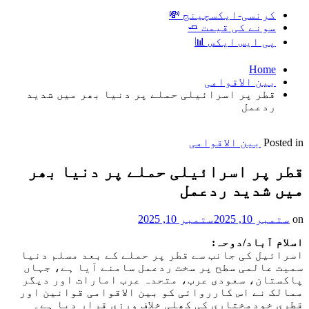
کرنسی-ایکسچینج 💸
سونے کی قیمت 🧈
پی ایس ایکس 📊
Home
بین الاقوامی
قطر پر اسرائیلی حملے پر دنیا بھر میں شدید
ردعمل
Posted in
بین الاقوامی
قطر پر اسرائیلی حملے پر دنیا بھر
میں شدید ردعمل
on
ستمبر 10, 2025
ستمبر 10, 2025
اسلام آباد/دوحہ:
اسرائیل کی جانب سے قطر پر حملے کے بعد مسلم دنیا
سمیت عالمی سطح پر سخت ردعمل سامنے آیا ہے، جہاں
پاکستان، سعودی عرب، متحدہ عرب امارات اور دیگر
ممالک نے اس کارروائی کو بین الاقوامی قوانین اور
قطری خودمختاری کی کھلی خلاف ورزی قرار دیا ہے۔