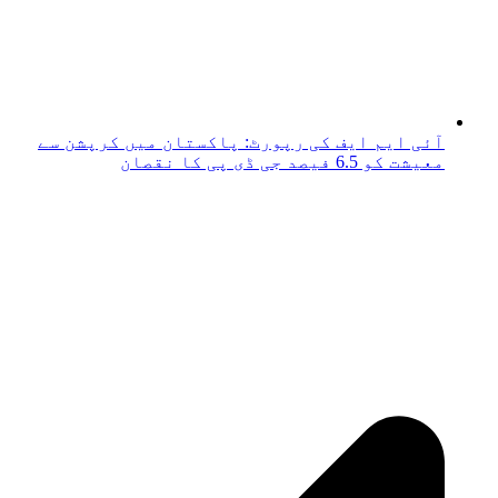
آئی ایم ایف کی رپورٹ: پاکستان میں کرپشن سے
معیشت کو 6.5 فیصد جی ڈی پی کا نقصان