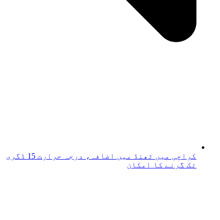
کراچی میں ٹھنڈ میں اضافہ، درجہ حرارت 15 ڈگری
تک گرنے کا امکان