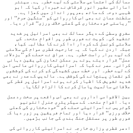
ممالک کی اجتماعی سلامتی کے لیے خطرہ ہے۔ سینئر
اماراتی مشیر انور قرقاش نے خبردار کیا کہ ابو
ظہبی دوحہ کے ساتھ بھرپور انداز میں کھڑا ہے۔
سلطنت عمان نے بھی اس کارروائی کو ’’سنگین جرم‘‘ اور
’’ریاستی خودمختاری کی کھلی خلاف ورزی‘‘ قرار دیا۔
مشرقِ وسطیٰ کے دیگر ممالک نے بھی اسرائیل پر شدید
تنقید کی۔ کویت نے فوری طور پر اقوامِ متحدہ کی
سلامتی کونسل کے کردار ادا کرنے کا مطالبہ کیا،
جبکہ اردن نے کہا کہ یہ جارحیت قطری عوام کی سلامتی
کے لیے براہِ راست خطرہ ہے۔ عراق نے حملے کو ’’بزدلانہ
عمل‘‘ قرار دیتے ہوئے ہر ممکن تعاون کی یقین دہانی
کرائی۔ مصر نے کہا کہ اسرائیلی کارروائی عالمی امن
کے لیے خطرہ اور خطے میں کشیدگی کم کرنے کی کوششوں
کو نقصان پہنچانے کی کوشش ہے۔ مالدیپ کے صدر نے بھی
شدید تشویش کا اظہار کرتے ہوئے اسرائیل پر قطر کی
علاقائی سالمیت پامال کرنے کا الزام لگایا۔
بین الاقوامی اداروں نے بھی اس واقعے پر سخت ردعمل
دیا۔ اقوامِ متحدہ کے سیکریٹری جنرل انتونیو
گوتریس نے اسرائیلی حملے کو ’’خودمختاری کی کھلی
خلاف ورزی‘‘ قرار دیا اور تمام فریقین پر زور دیا کہ
فوری طور پر مستقل جنگ بندی کی جانب بڑھیں۔
ادھر قطری وزارتِ خارجہ نے اسرائیلی کارروائی کی