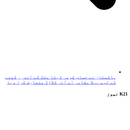
پاکستان نے حساس قومی ڈیٹا ملک کے اندر رکھنے
کے لیے پہلا مقامی اے آئی کلاؤڈ متعارف کرا دیا
K21 نیوز