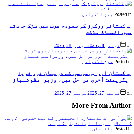
Posted in
بین الاقوامی
پاکستانی ورکرز کی سعودی عرب میں سڑک حادثے
میں المناک ہلاکت
on
نومبر 28, 2025
نومبر 28, 2025
Posted in
بین الاقوامی
پاکستان اور جی سی سی کے درمیان فری ٹریڈ
ایگریمنٹ آخری مراحل میں، وزیراعظم شہباز
on
نومبر 27, 2025
نومبر 27, 2025
More From Author
Posted in
پاکستان