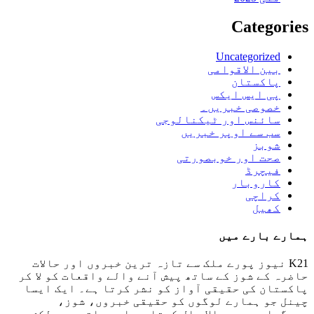
Categories
Uncategorized
بین الاقوامی
پاکستان
پی ایس ایکس
خصوصی خبریں۔
سائنس اور ٹیکنالوجی
سب سے اوپر خبریں
شوبز
صحت اور خوبصورتی
فیچرڈ
کاروبار
کراچی
کھیل
ہمارے بارے میں
K21 نیوز پورے ملک سے تازہ ترین خبروں اور حالات
حاضرہ کے شوز کے ساتھ پیش آنے والے واقعات کو لا کر
پاکستان کی حقیقی آواز کو نشر کرتا ہے۔ ایک ایسا
چینل جو ہمارے لوگوں کو حقیقی خبروں، شوز،
پروگراموں سے مالا مال کرتا ہے اور ساتھ ہی دلکش