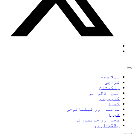
پہلا صفحہ
کراچی
پاکستان
بین الاقوامی
کاروبار
کھیل
سائنس اور ٹیکنالوجی
شوبز
صحت اور خوبصورتی
بلاگز-اردو