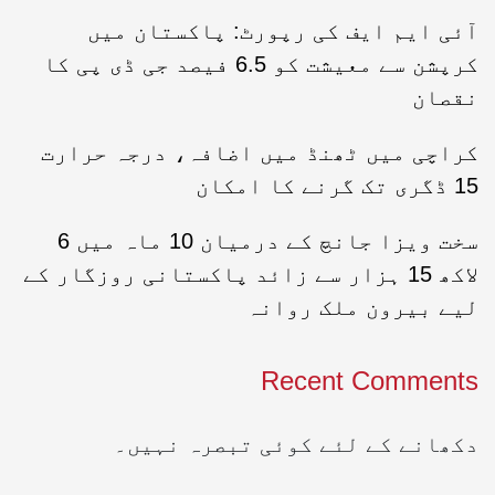
آئی ایم ایف کی رپورٹ: پاکستان میں
کرپشن سے معیشت کو 6.5 فیصد جی ڈی پی کا
نقصان
کراچی میں ٹھنڈ میں اضافہ، درجہ حرارت
15 ڈگری تک گرنے کا امکان
سخت ویزا جانچ کے درمیان 10 ماہ میں 6
لاکھ 15 ہزار سے زائد پاکستانی روزگار کے
لیے بیرون ملک روانہ
Recent Comments
دکھانے کے لئے کوئی تبصرہ نہیں۔