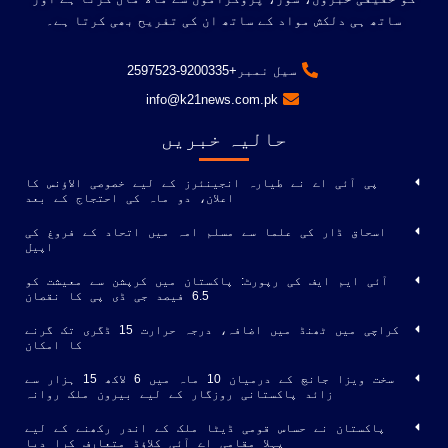
ساتھ ہی دلکش مواد کے ساتھ ان کی تفریح ​​بھی کرتا ہے۔
سیل نمبر+9200335-2597523
info@k21news.com.pk
حالیہ خبریں
پی آئی اے نے طیارہ انجینئرز کے لیے خصوصی الاؤنس کا
اعلان، دو ماہ کی احتجاج کے بعد
اسحاق ڈار کی علما سے مسلم امہ میں اتحاد کے فروغ کی
اپیل
آئی ایم ایف کی رپورٹ: پاکستان میں کرپشن سے معیشت کو
6.5 فیصد جی ڈی پی کا نقصان
کراچی میں ٹھنڈ میں اضافہ، درجہ حرارت 15 ڈگری تک گرنے
کا امکان
سخت ویزا جانچ کے درمیان 10 ماہ میں 6 لاکھ 15 ہزار سے
زائد پاکستانی روزگار کے لیے بیرون ملک روانہ
پاکستان نے حساس قومی ڈیٹا ملک کے اندر رکھنے کے لیے
پہلا مقامی اے آئی کلاؤڈ متعارف کرا دیا