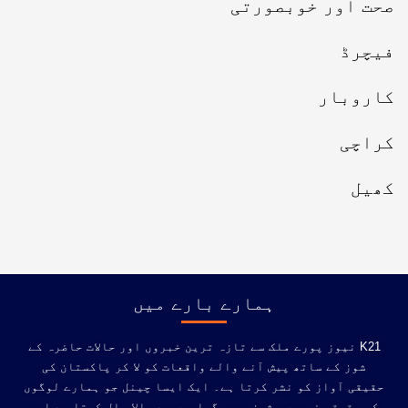
صحت اور خوبصورتی
فیچرڈ
کاروبار
کراچی
کھیل
ہمارے بارے میں
K21 نیوز پورے ملک سے تازہ ترین خبروں اور حالات حاضرہ کے
شوز کے ساتھ پیش آنے والے واقعات کو لا کر پاکستان کی
حقیقی آواز کو نشر کرتا ہے۔ ایک ایسا چینل جو ہمارے لوگوں
کو حقیقی خبروں، شوز، پروگراموں سے مالا مال کرتا ہے اور