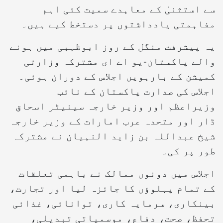
سے استثنیٰ کے معاہدے سمیت کئی اہم
مفاہمتی یادداشتوں پر دستخط کیے ہیں۔
یہ پیشرفت منگل کے روز ابوظہبی میں ہونے
والے پاکستان-یو اے ای مشترکہ وزارتی
کمیشن کے بارہویں اجلاس کے دوران ہوئی۔
اجلاس کی صدارت پاکستان کے نائب
وزیراعظم اور وزیر خارجہ سینیٹر اسحاق
ڈار اور متحدہ عرب امارات کے وزیر خارجہ
شیخ عبداللہ بن زاید النہیان نے مشترکہ
طور پر کی۔
اجلاس میں دونوں ممالک نے باہمی تعلقات
کے تمام پہلوؤں کا جائزہ لیا اور تجارت،
بینکاری، سرمایہ کاری، توانائی، غذائی
تحفظ، صحت، دفاع، موسمیاتی تبدیلی،