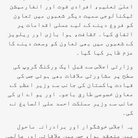
اعلیٰ تعلیم، افرادی قوت اور انفارمیشن
ٹیکنالوجی سمیت دیگر شعبوں میں تعاون
کو فروغ دینے کے لیے عملی اقدامات پر
اتفاق کیا۔ ثقافت، ہوا بازی اور ریلویز
کے شعبوں میں بھی تعاون کو وسعت دینے کا
عزم ظاہر کیا گیا۔
وزارتی اجلاس سے قبل ایک ورکنگ گروپ کی
سطح پر مشاورتی ملاقات بھی ہوئی جس کی
قیادت پاکستان کی جانب سے وزیر اعظم کے
معاون خصوصی طارق باجوہ اور یو اے ای کی
جانب سے وزیر مملکت احمد علی الصایغ نے
کی۔
یہ اجلاس خوشگوار اور برادرانہ ماحول
میں منعقد ہوا، جس میں علاقائی اور عالمی