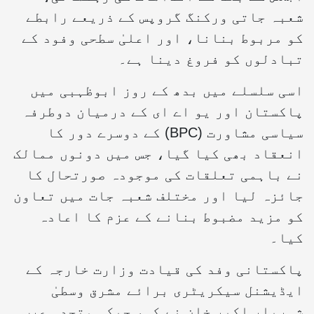
شعبہ جاتی ورکنگ گروپس کے ذریعے رابطے
کو مربوط بنانا، اور اعلیٰ سطحی وفود کے
تبادلوں کو فروغ دینا ہے۔
اسی سلسلے میں بدھ کے روز ابوظہبی میں
پاکستان اور یو اے ای کے درمیان دوطرفہ
سیاسی مشاورت (BPC) کے دوسرے دور کا
انعقاد بھی کیا گیا، جس میں دونوں ممالک
نے باہمی تعلقات کی موجودہ صورتحال کا
جائزہ لیا اور مختلف شعبہ جات میں تعاون
کو مزید مضبوط بنانے کے عزم کا اعادہ
کیا۔
پاکستانی وفد کی قیادت وزارت خارجہ کے
ایڈیشنل سیکریٹری برائے مشرق وسطیٰ
شہریار اکبر خان نے کی، جبکہ متحدہ عرب