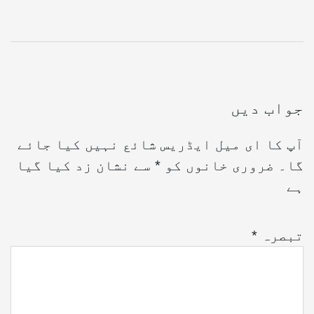
جواب دیں
آپ کا ای میل ایڈریس شائع نہیں کیا جائے
گا۔
ضروری خانوں کو
*
سے نشان زد کیا گیا
ہے
تبصرہ
*