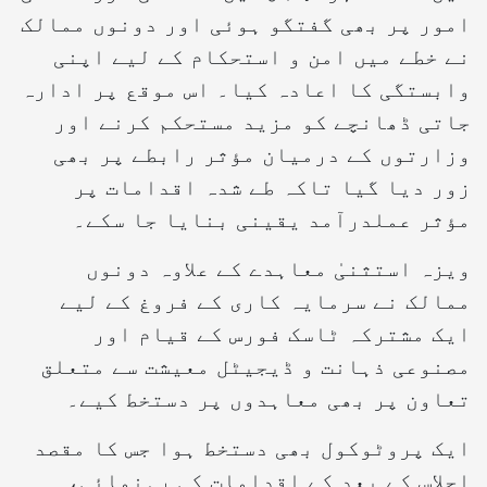
امور پر بھی گفتگو ہوئی اور دونوں ممالک
نے خطے میں امن و استحکام کے لیے اپنی
وابستگی کا اعادہ کیا۔ اس موقع پر ادارہ
جاتی ڈھانچے کو مزید مستحکم کرنے اور
وزارتوں کے درمیان مؤثر رابطے پر بھی
زور دیا گیا تاکہ طے شدہ اقدامات پر
مؤثر عملدرآمد یقینی بنایا جا سکے۔
ویزہ استثنیٰ معاہدے کے علاوہ دونوں
ممالک نے سرمایہ کاری کے فروغ کے لیے
ایک مشترکہ ٹاسک فورس کے قیام اور
مصنوعی ذہانت و ڈیجیٹل معیشت سے متعلق
تعاون پر بھی معاہدوں پر دستخط کیے۔
ایک پروٹوکول بھی دستخط ہوا جس کا مقصد
اجلاس کے بعد کے اقدامات کی رہنمائی،