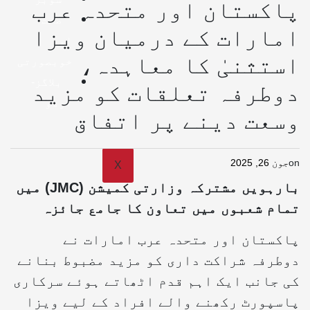
پاکستان اور متحدہ عرب
صحت
امارات کے درمیان ویزا
اور
استثنیٰ کا معاہدہ،
خوبصورتی
بلاگز-
دوطرفہ تعلقات کو مزید
اردو
وسعت دینے پر اتفاق
on
جون 26, 2025
X
بارہویں مشترکہ وزارتی کمیشن (JMC) میں
تمام شعبوں میں تعاون کا جامع جائزہ
پاکستان اور متحدہ عرب امارات نے
دوطرفہ شراکت داری کو مزید مضبوط بنانے
کی جانب ایک اہم قدم اٹھاتے ہوئے سرکاری
پاسپورٹ رکھنے والے افراد کے لیے ویزا