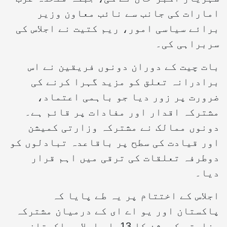
امارات کی جانب سے نائب معاون وزیر
برائے سیاسی امور، ریم کتیت نے اجلاس کی
سربراہی کی۔
بات چیت کے دوران دونوں فریقین نے اس
برادرانہ تعلق کو مزید گہرا کرنے کی
ضرورت پر زور دیا جو باہمی اعتماد،
مشترکہ اقدار اور مفادات پر قائم ہے۔
دونوں ممالک نے مشترکہ وزارتی کمیشن
اور قیادت کی سطح پر باقاعدہ تبادلوں کو
دوطرفہ تعلقات کی ترقی میں اہم قرار
دیا۔
اجلاس کے اختتام پر یہ طے پایا کہ
پاکستان اور یو اے ای کے درمیان مشترکہ
وزارتی کمیشن کا 13واں اجلاس پاکستان میں