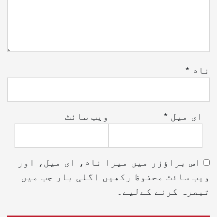
نام
*
ای میل
*
ویب‌ سائٹ
اس براؤزر میں میرا نام، ای میل، اور
ویب سائٹ محفوظ رکھیں اگلی بار جب میں
تبصرہ کرنے کےلیے۔