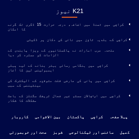
K21 نیوز
کراچی میں ٹھنڈ میں اضافہ، درجہ حرارت 15 ڈگری تک گرنے
کا امکان
کراچی کے بلدیہ ٹاؤن میں نائی کی دکان پر ڈکیتی
متحدہ عرب امارات نے پاکستانیوں کے ویزا پابندی کے
الزامات کو مسترد کر دیا
کراچی میں ہنگامی رسائی بہتر بنانے کے لیے پہلی
ایمبولینس لین کا آغاز
کراچی میں پانی کی عارضی قلت متوقع، کے الیکٹرک کی
مینٹیننس کے سبب
کراچی میں ای-چالان سسٹم غیر فعال ٹریفک سگنلز کے باعث
مشکلات کا شکار
پہلا صفحہ
کراچی
پاکستان
بین الاقوامی
کاروبار
کھیل
سائنس اور ٹیکنالوجی
شوبز
صحت اور خوبصورتی