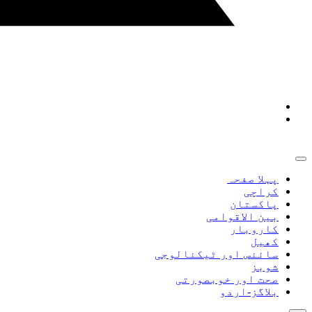
پہلا صفحہ
کراچی
پاکستان
بین الاقوامی
کاروبار
کھیل
سائنس اور ٹیکنالوجی
شوبز
صحت اور خوبصورتی
بلاگز-اردو