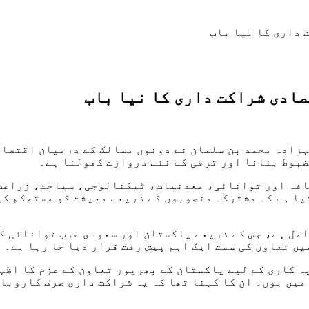
 داری کا نیا باب
ادی شراکت داری کا نیا باب
شہزادہ محمد بن سلمان نے دونوں ممالک کے درمیان اقتصاد
ضبوط بنانا اور ترقی کے نئے دروازے کھولنا ہے۔
افہ اور توانائی، معدنیات، ٹیکنالوجی، سیاحت، زراعت 
یا ہے کہ مشترکہ منصوبوں کے ذریعے معیشت کو مستحکم کی
مل ہے، جس کے ذریعے پاکستان اور سعودی عرب توانائی کے
یں تعاون کی سمت ایک اہم پیش رفت قرار دیا جا رہا ہے۔
یہ کاری کے لیے پاکستان کے بھرپور تعاون کے عزم کا اظہ
میں ہوں۔ ان کا کہنا تھا کہ یہ شراکت داری صرف کاروبا