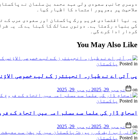
دوسری جانب، سعودی ولی عہد محمد بن سلمان نے پاکستان 
صلاحیت پر بھرپور اعتماد کا اظہار کیا۔
یہ نیا اقتصادی فریم ورک پاکستان اور سعودی عرب کے ت
کی بنیاد رکھتا ہے۔ دونوں ممالک کا کہنا ہے کہ یہ شرا
کردار ادا کرے گی۔
You May Also Like
Posted in
پاکستان
پی آئی اے نے طیارہ انجینئرز کے لیے خصوصی الاؤنس
on
نومبر 29, 2025
نومبر 29, 2025
Posted in
پاکستان
اسحاق ڈار کی علما سے مسلم امہ میں اتحاد کے فرو
on
نومبر 29, 2025
نومبر 29, 2025
Posted in
پاکستان