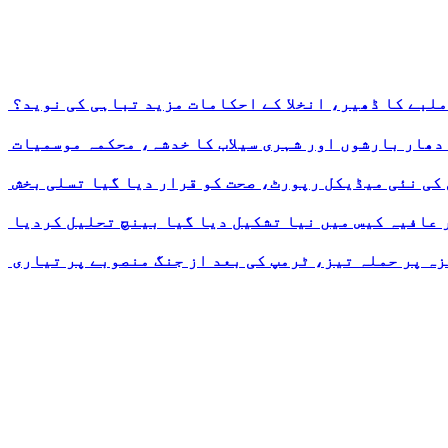
ملبے کا ڈھیر، انخلا کے احکامات مزید تباہی کی نوید؟
 دھار بارشوں اور شہری سیلاب کا خدشہ، محکمہ موسمیات
 کی نئی میڈیکل رپورٹ، صحت کو قرار دیا گیا تسلی بخش
ر عافیہ کیس میں نیا تشکیل دیا گیا بینچ تحلیل کردیا
ہ پر حملہ تیز، ٹرمپ کی بعد از جنگ منصوبے پر تیاری