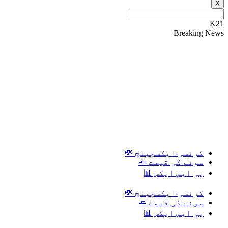
X
K21
Breaking News
کرنسی-ایکسچینج 💸
سونے کی قیمت 🧈
پی ایس ایکس 📊
کرنسی-ایکسچینج 💸
سونے کی قیمت 🧈
پی ایس ایکس 📊