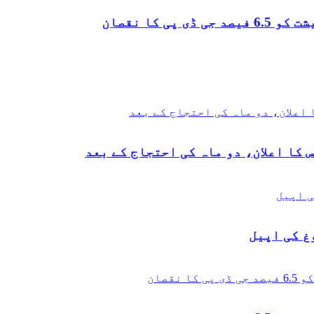
 کا نقصان
 کا اعلان، دو ماہ کی احتجاج کے بعد
غ کی اپیل