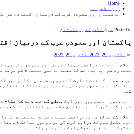
Home
بین الاقوامی
پاکستان اور سعودی عرب کے درمیان اقتصادی شراکت
Posted in
بین الاقوامی
پاکستان
پاکستان اور سعودی عرب کے درمیان اقتص
on
اکتوبر 29, 2025
اکتوبر 29, 2025
اسلام آباد: وزیرِاعظم شہباز شریف اور سعودی ولی عہد 
متعارف کرایا ہے، جس کا مقصد باہمی تعلقات کو مزید م
اس منصوبے کے تحت تجارت کے فروغ، سرمایہ کاری میں اض
پیدا کرنے پر توجہ دی گئی ہے۔ دونوں ممالک نے اتفاق ک
گے۔
اہم مجوزہ منصوبوں میں ایک
بجلی کے تبادلے کا نظام
شا
شیئر کر سکیں گے۔ یہ اقدام خطے میں توانائی کے شعبے م
اعلان کے موقع پر وزیرِاعظم شہباز شریف نے سعودی سرما
لیے مکمل سہولت فراہم کرے گی جو دونوں ممالک کے مفاد 
مشترکہ اہداف پر مبنی ایک پائیدار رشتہ ہے۔