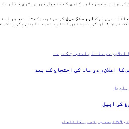
کی جانب سے سرمایہ کاری کے ماحول میں بہتری کے لیے کی
علقات میں ایک
اہم سنگِ میل
کی حیثیت رکھتا ہے، جو اعتم
کت نہ صرف ان کی معیشتوں کے لیے مفید ثابت ہوگی بلکہ 
 کا اعلان، دو ماہ کی احتجاج کے بعد
غ کی اپیل