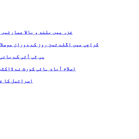
غزہ میں بلند و بالا عمارتیں 
کراچی میں اگلے تین روز کے دوران موسلا
پی ٹی آئی کے بانی
اسلام آباد ہائی کورٹ نے ڈاکٹ
اسرائیل کا غز