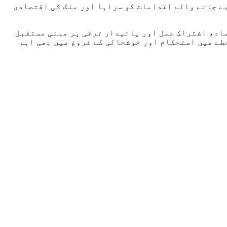
ے جانے والے اقدامات کو سراہا اور ملک کی اقتصادی
اد، اشتراکِ عمل اور پائیدار ترقی پر مبنی مستقبل
خطے میں استحکام اور خوشحالی کے فروغ میں بھی اہم