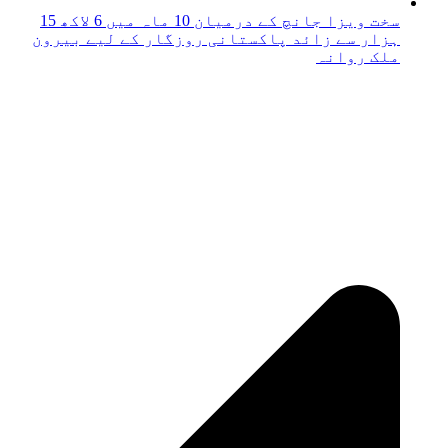
سخت ویزا جانچ کے درمیان 10 ماہ میں 6 لاکھ 15
ہزار سے زائد پاکستانی روزگار کے لیے بیرون
ملک روانہ