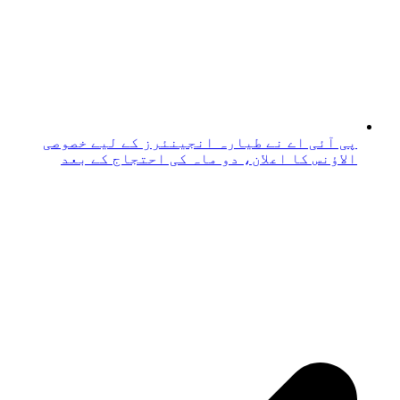
پی آئی اے نے طیارہ انجینئرز کے لیے خصوصی
الاؤنس کا اعلان، دو ماہ کی احتجاج کے بعد