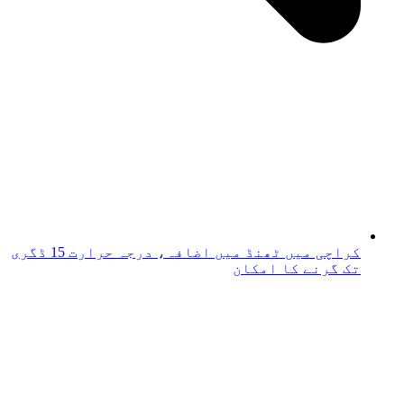
کراچی میں ٹھنڈ میں اضافہ، درجہ حرارت 15 ڈگری
تک گرنے کا امکان