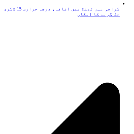
کراچی میں ٹھنڈ میں اضافہ، درجہ حرارت 15 ڈگری
تک گرنے کا امکان