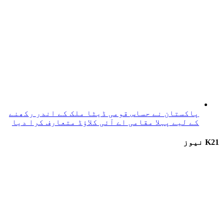
پاکستان نے حساس قومی ڈیٹا ملک کے اندر رکھنے
کے لیے پہلا مقامی اے آئی کلاؤڈ متعارف کرا دیا
K21 نیوز