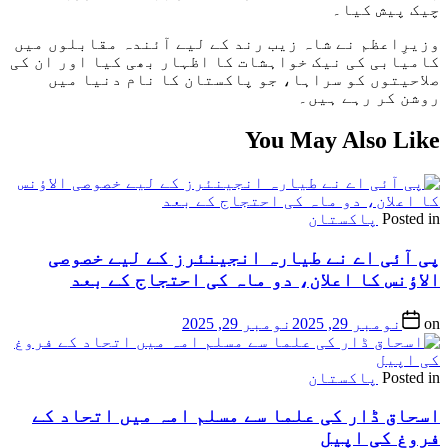
چیک پیش کیا۔
وزیرِاعظم نے شاہ زیب رند کے لیے آئندہ مقابلوں میں
کامیابی کی نیک خواہشات کا اظہار بھی کیا اور ان کی
صلاحیتوں کو سراہا، جو پاکستان کا نام دنیا میں
روشن کر رہے ہیں۔
You May Also Like
Posted in
پاکستان
پی آئی اے نے طیارہ انجینئرز کے لیے خصوصی
الاؤنس کا اعلان، دو ماہ کی احتجاج کے بعد
on
نومبر 29, 2025
نومبر 29, 2025
Posted in
پاکستان
اسحاق ڈار کی علما سے مسلم امہ میں اتحاد کے
فروغ کی اپیل