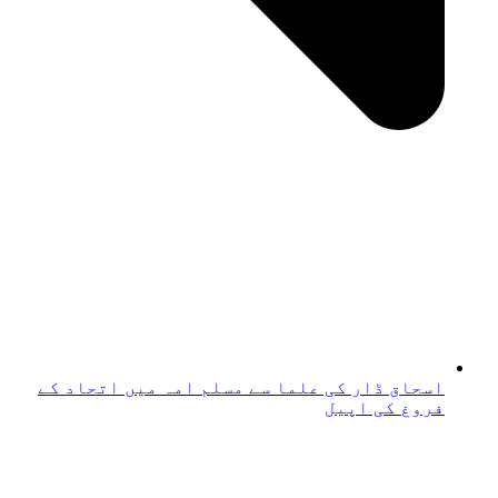
اسحاق ڈار کی علما سے مسلم امہ میں اتحاد کے
فروغ کی اپیل