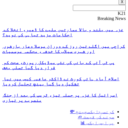
X
K21
Breaking News
غزہ میں بلند و بالا عمارتیں ملبے کا ڈھیر، انخلا کے
احکامات مزید تباہی کی نوید؟
کراچی میں اگلے تین روز کے دوران موسلا دھار بارشوں
اور شہری سیلاب کا خدشہ، محکمہ موسمیات
پی ٹی آئی کے بانی کی نئی میڈیکل رپورٹ، صحت کو
قرار دیا گیا تسلی بخش
اسلام آباد ہائی کورٹ نے ڈاکٹر عافیہ کیس میں نیا
تشکیل دیا گیا بینچ تحلیل کردیا
اسرائیل کا غزہ پر حملہ تیز، ٹرمپ کی بعد از جنگ
منصوبے پر تیاری
کرنسی-ایکسچینج 💸
سونے کی قیمت 🧈
پی ایس ایکس 📊