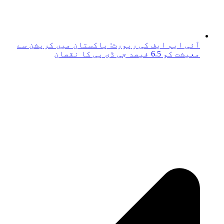
آئی ایم ایف کی رپورٹ: پاکستان میں کرپشن سے
معیشت کو 6.5 فیصد جی ڈی پی کا نقصان