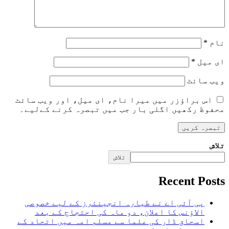
نام
*
ای میل
*
ویب‌ سائٹ
اس براؤزر میں میرا نام، ای میل، اور ویب سائٹ
محفوظ رکھیں اگلی بار جب میں تبصرہ کرنے کےلیے۔
تلاش
تلاش
Recent Posts
پی آئی اے نے طیارہ انجینئرز کے لیے خصوصی
الاؤنس کا اعلان، دو ماہ کی احتجاج کے بعد
اسحاق ڈار کی علما سے مسلم امہ میں اتحاد کے