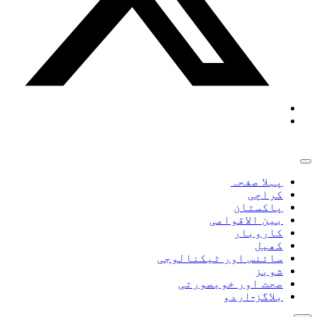
پہلا صفحہ
کراچی
پاکستان
بین الاقوامی
کاروبار
کھیل
سائنس اور ٹیکنالوجی
شوبز
صحت اور خوبصورتی
بلاگز-اردو