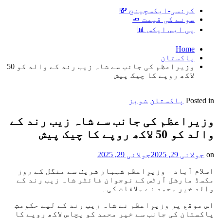
کرنسی-ایکسچینج 💸
سونے کی قیمت 🧈
پی ایس ایکس 📊
Home
پاکستان
وزیراعظم کی جانب سے شاہ زیب رند کے والد کو 50
لاکھ روپے کا چیک پیش
Posted in
پاکستان
شوبز
وزیراعظم کی جانب سے شاہ زیب رند کے
والد کو 50 لاکھ روپے کا چیک پیش
on
جولائی 29, 2025
جولائی 29, 2025
اسلام آباد – وزیرِاعظم شہباز شریف سے منگل کے روز
مکسڈ مارشل آرٹس کے نوجوان فائٹر شاہ زیب رند کے
والد خیر محمد نے ملاقات کی۔
اس موقع پر وزیرِاعظم نے شاہ زیب رند کے لیے حکومتِ
پاکستان کی جانب سے خیر محمد کو پچاس لاکھ روپے کا