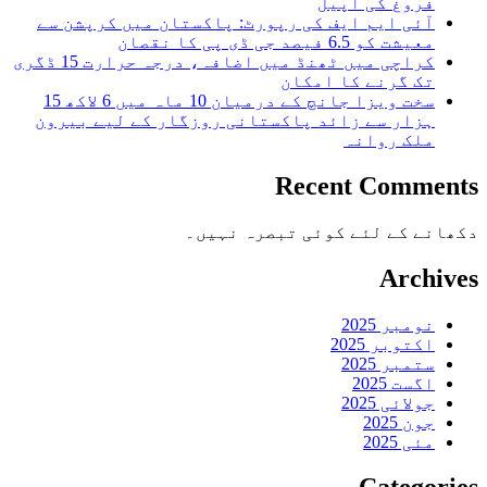
فروغ کی اپیل
آئی ایم ایف کی رپورٹ: پاکستان میں کرپشن سے
معیشت کو 6.5 فیصد جی ڈی پی کا نقصان
کراچی میں ٹھنڈ میں اضافہ، درجہ حرارت 15 ڈگری
تک گرنے کا امکان
سخت ویزا جانچ کے درمیان 10 ماہ میں 6 لاکھ 15
ہزار سے زائد پاکستانی روزگار کے لیے بیرون
ملک روانہ
Recent Comments
دکھانے کے لئے کوئی تبصرہ نہیں۔
Archives
نومبر 2025
اکتوبر 2025
ستمبر 2025
اگست 2025
جولائی 2025
جون 2025
مئی 2025