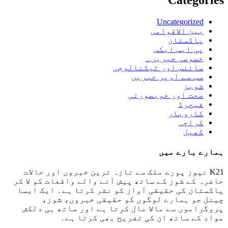
Categories
Uncategorized
بین الاقوامی
پاکستان
پی ایس ایکس
خصوصی خبریں۔
سائنس اور ٹیکنالوجی
سب سے اوپر خبریں
شوبز
صحت اور خوبصورتی
فیچرڈ
کاروبار
کراچی
کھیل
ہمارے بارے میں
K21 نیوز پورے ملک سے تازہ ترین خبروں اور حالات
حاضرہ کے شوز کے ساتھ پیش آنے والے واقعات کو لا کر
پاکستان کی حقیقی آواز کو نشر کرتا ہے۔ ایک ایسا
چینل جو ہمارے لوگوں کو حقیقی خبروں، شوز،
پروگراموں سے مالا مال کرتا ہے اور ساتھ ہی دلکش
مواد کے ساتھ ان کی تفریح ​​بھی کرتا ہے۔