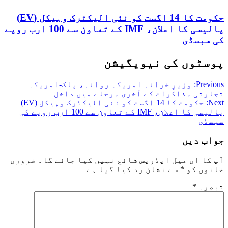
حکومت کا 14 اگست کو نئی الیکٹرک وہیکل (EV)
پالیسی کا اعلان، IMF کے تعاون سے 100 ارب روپے
کی سبسڈی
پوسٹوں کی نیویگیشن
Previous:
وزیرِ خزانہ امریکہ روانہ، پاک-امریکہ
تجارتی مذاکرات کے آخری مرحلے میں داخل
Next:
حکومت کا 14 اگست کو نئی الیکٹرک وہیکل (EV)
پالیسی کا اعلان، IMF کے تعاون سے 100 ارب روپے کی
سبسڈی
جواب دیں
آپ کا ای میل ایڈریس شائع نہیں کیا جائے گا۔
ضروری
خانوں کو
*
سے نشان زد کیا گیا ہے
تبصرہ
*