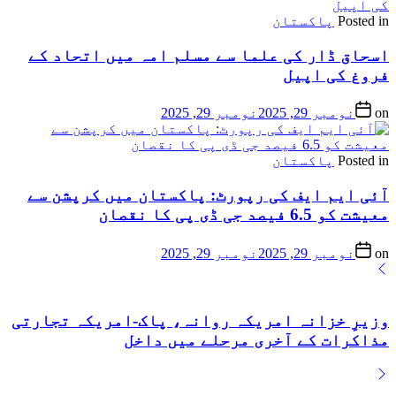
Posted in
پاکستان
اسحاق ڈار کی علما سے مسلم امہ میں اتحاد کے
فروغ کی اپیل
on
نومبر 29, 2025
نومبر 29, 2025
Posted in
پاکستان
آئی ایم ایف کی رپورٹ: پاکستان میں کرپشن سے
معیشت کو 6.5 فیصد جی ڈی پی کا نقصان
on
نومبر 29, 2025
نومبر 29, 2025
وزیرِ خزانہ امریکہ روانہ، پاک-امریکہ تجارتی
مذاکرات کے آخری مرحلے میں داخل