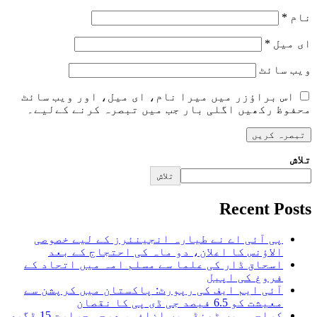
نام
*
ای میل
*
ویب‌ سائٹ
اس براؤزر میں میرا نام، ای میل، اور ویب سائٹ
محفوظ رکھیں اگلی بار جب میں تبصرہ کرنے کےلیے۔
تلاش
تلاش
Recent Posts
پی آئی اے نے طیارہ انجینئرز کے لیے خصوصی
الاؤنس کا اعلان، دو ماہ کی احتجاج کے بعد
اسحاق ڈار کی علما سے مسلم امہ میں اتحاد کے
فروغ کی اپیل
آئی ایم ایف کی رپورٹ: پاکستان میں کرپشن سے
معیشت کو 6.5 فیصد جی ڈی پی کا نقصان
کراچی میں ٹھنڈ میں اضافہ، درجہ حرارت 15 ڈگری