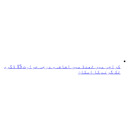
کراچی میں ٹھنڈ میں اضافہ، درجہ حرارت 15 ڈگری
تک گرنے کا امکان