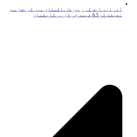
آئی ایم ایف کی رپورٹ: پاکستان میں کرپشن سے
معیشت کو 6.5 فیصد جی ڈی پی کا نقصان