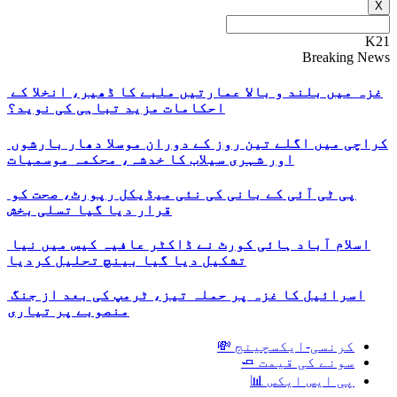
X
K21
Breaking News
غزہ میں بلند و بالا عمارتیں ملبے کا ڈھیر، انخلا کے
احکامات مزید تباہی کی نوید؟
کراچی میں اگلے تین روز کے دوران موسلا دھار بارشوں
اور شہری سیلاب کا خدشہ، محکمہ موسمیات
پی ٹی آئی کے بانی کی نئی میڈیکل رپورٹ، صحت کو
قرار دیا گیا تسلی بخش
اسلام آباد ہائی کورٹ نے ڈاکٹر عافیہ کیس میں نیا
تشکیل دیا گیا بینچ تحلیل کردیا
اسرائیل کا غزہ پر حملہ تیز، ٹرمپ کی بعد از جنگ
منصوبے پر تیاری
کرنسی-ایکسچینج 💸
سونے کی قیمت 🧈
پی ایس ایکس 📊