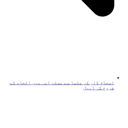
اسحاق ڈار کی علما سے مسلم امہ میں اتحاد کے
فروغ کی اپیل