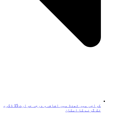
کراچی میں ٹھنڈ میں اضافہ، درجہ حرارت 15 ڈگری
تک گرنے کا امکان