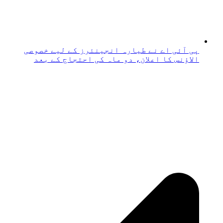
پی آئی اے نے طیارہ انجینئرز کے لیے خصوصی
الاؤنس کا اعلان، دو ماہ کی احتجاج کے بعد