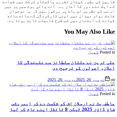
شاہین کی بطور کپتان تقرری پاکستان کرکٹ میں قیادت
کے ایک نئے دور کا آغاز ہے۔ آنے والی ہوم سیریز میں
اب سب کی نظریں اس بات پر مرکوز ہیں کہ یہ نوجوان
فاسٹ بولر میدان میں اپنی کارکردگی کے ساتھ ساتھ
قیادت کے امتحان میں کس طرح کامیاب ثابت ہوتا ہے۔
You May Also Like
Posted in
کھیل
علی ترین نے ملتان سلطانز سے علیحدگی کا
اعلان، اصولوں کو ترجیح دی
on
نومبر 26, 2025
نومبر 26, 2025
Posted in
کھیل
عاطف بٹ نے ارسلان اش کو شکست دے کر ایمریٹس
شاؤ ڈاؤن 2025 ٹیکن 8 ٹائٹل اپنے نام کر لیا