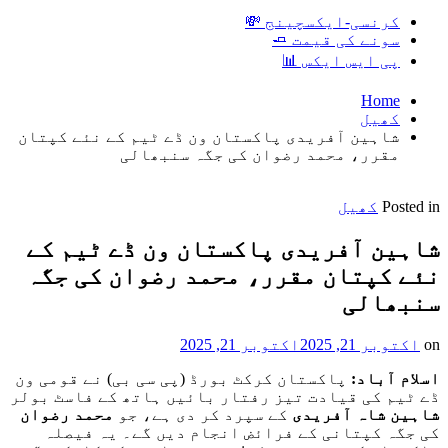
کرنسی-ایکسچینج 💸
سونے کی قیمت 🧈
پی ایس ایکس 📊
Home
کھیل
شاہین آفریدی پاکستان ون ڈے ٹیم کے نئے کپتان
مقرر، محمد رضوان کی جگہ سنبھالی
Posted in
کھیل
شاہین آفریدی پاکستان ون ڈے ٹیم کے
نئے کپتان مقرر، محمد رضوان کی جگہ
سنبھالی
on
اکتوبر 21, 2025
اکتوبر 21, 2025
اسلام آباد:
پاکستان کرکٹ بورڈ (پی سی بی) نے قومی ون
ڈے ٹیم کی قیادت تیز رفتار بائیں ہاتھ کے فاسٹ بولر
شاہین شاہ آفریدی
کے سپرد کر دی ہے، جو
محمد رضوان
کی جگہ کپتانی کے فرائض انجام دیں گے۔ یہ فیصلہ