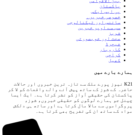
بین الاقوامی
پاکستان
پی ایس ایکس
خصوصی خبریں۔
سائنس اور ٹیکنالوجی
سب سے اوپر خبریں
شوبز
صحت اور خوبصورتی
فیچرڈ
کاروبار
کراچی
کھیل
ہمارے بارے میں
K21 نیوز پورے ملک سے تازہ ترین خبروں اور حالات
حاضرہ کے شوز کے ساتھ پیش آنے والے واقعات کو لا کر
پاکستان کی حقیقی آواز کو نشر کرتا ہے۔ ایک ایسا
چینل جو ہمارے لوگوں کو حقیقی خبروں، شوز،
پروگراموں سے مالا مال کرتا ہے اور ساتھ ہی دلکش
مواد کے ساتھ ان کی تفریح ​​بھی کرتا ہے۔