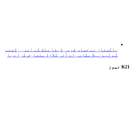
پاکستان نے حساس قومی ڈیٹا ملک کے اندر رکھنے
کے لیے پہلا مقامی اے آئی کلاؤڈ متعارف کرا دیا
K21 نیوز