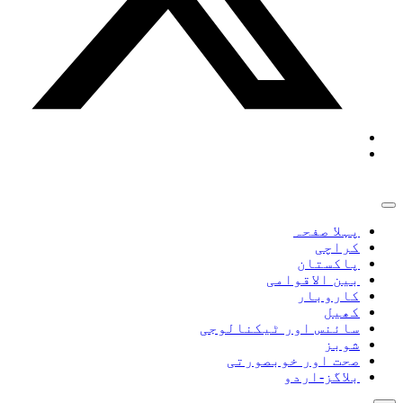
پہلا صفحہ
کراچی
پاکستان
بین الاقوامی
کاروبار
کھیل
سائنس اور ٹیکنالوجی
شوبز
صحت اور خوبصورتی
بلاگز-اردو