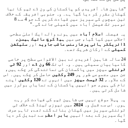
“شاہین شاہ آفریدی کو پاکستان کی ون ڈے ٹیم کا نیا
کپتان مقرر کر دیا گیا ہے۔ وہ جنوبی افریقہ کے خلاف
تین میچوں کی سیریز میں قیادت کریں گے جو 4 سے 8
نومبر تک فیصل آباد میں کھیلی جائے گی۔”
یہ فیصلہ
اسلام آباد
میں ہونے والے ایک اعلیٰ سطحی
اجلاس میں کیا گیا، جس میں
ہیڈ کوچ مائیک ہیسن،
ڈائریکٹر ہائی پرفارمنس عاقب جاوید
اور
سلیکشن
کمیٹی
کے ارکان شریک تھے۔
24 سالہ شاہین آفریدی نے بین الاقوامی سطح پر خاصی
کامیابیاں سمیٹی ہیں۔ وہ اب تک
66 ون ڈے
اور
92 ٹی
ٹوئنٹی
میچز میں پاکستان کی نمائندگی کر چکے ہیں،
جن میں مجموعی طور پر
249 وکٹیں
حاصل کر چکے ہیں۔ اس
کے علاوہ،
32 ٹیسٹ میچز
میں انہوں نے
120 وکٹیں
اپنے
نام کی ہیں، جو انہیں پاکستان کے نمایاں بولرز میں
شامل کرتی ہیں۔
یہ پہلا موقع نہیں جب شاہین ٹیم کی قیادت کر رہے
ہوں۔ اس سے قبل وہ
2024
میں نیوزی لینڈ کے خلاف ٹی
ٹوئنٹی سیریز میں کپتان بنائے گئے تھے، تاہم صرف
ایک سیریز کے بعد انہیں
بابر اعظم
سے تبدیل کر دیا
گیا۔