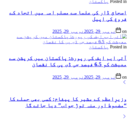
Posted in
پاکستان
اسحاق ڈار کی علما سے مسلم امہ میں اتحاد کے
فروغ کی اپیل
on
نومبر 29, 2025
نومبر 29, 2025
Posted in
پاکستان
آئی ایم ایف کی رپورٹ: پاکستان میں کرپشن سے
معیشت کو 6.5 فیصد جی ڈی پی کا نقصان
on
نومبر 29, 2025
نومبر 29, 2025
وزیرِاعظم کے مشیر کا پیغام: کسی بھی حملے کا
“مضبوط اور منہ توڑ جواب” دیا جائے گا