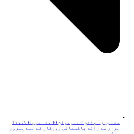
سخت ویزا جانچ کے درمیان 10 ماہ میں 6 لاکھ 15
ہزار سے زائد پاکستانی روزگار کے لیے بیرون
ملک روانہ