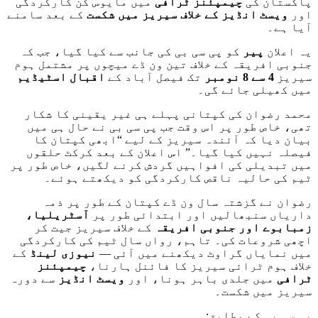
پاکستان کی
چیمپئنز ٹرافی
میں مایوس کن کارکردگی
اور
ویسٹ انڈیز کے خلاف سیریز میں شکست
کے بعد سامنے
آیا ہے۔
یہ اعلان
پیر
کو پی سی بی کی جانب سے کیا گیا، جب کہ
جنوبی افریقہ کے خلاف تین ون ڈے میچوں پر مشتمل ہوم
سیریز
4 سے 8 نومبر
تک فیصل آباد کے
اقبال اسٹیڈیم
میں کھیلی جائے گی۔
محمد رضوان کی کپتانی پہلے ہی غیر یقینی کا شکار
تھی، خاص طور پر اس وقت جب پی سی بی نے حال ہی میں
بیان دیا کہ آئندہ سیریز کے لیے “ابھی کپتان کا
فیصلہ نہیں کیا گیا۔” اس اعلان کے بعد کرکٹ حلقوں
میں تبدیلی کی افواہیں گردش کرنے لگیں، خاص طور پر
ٹیم کی حالیہ ناقص کارکردگی کو دیکھتے ہوئے۔
رضوان نے گزشتہ سال ون ڈے کپتان کے طور پر ذمہ
داریاں سنبھالیں اور ابتدائی طور پر
آسٹریلیا،
زمبابوے اور جنوبی افریقہ
کے خلاف سیریز جیت کر
اچھی شروعات کی۔ تاہم، رواں سال ٹیم کی کارکردگی
میں نمایاں گراوٹ دیکھنے میں آئی —
نیوزی لینڈ
کے
خلاف ہوم ٹرائی سیریز کا فائنل ہارنا،
چیمپئنز
ٹرافی
میں جلدی باہر ہونا، اور
ویسٹ انڈیز
سے دورہ
سیریز میں شکست۔
پی سی بی کے مطابق: