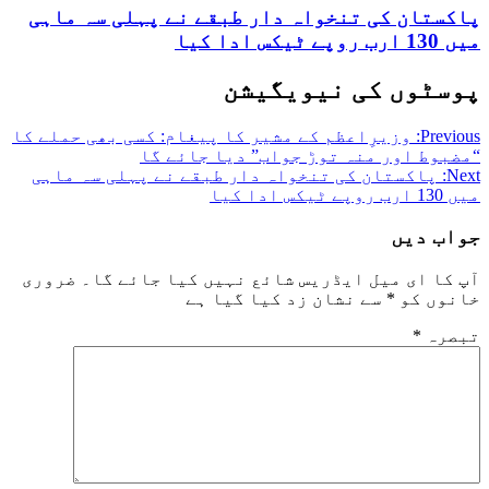
پاکستان کی تنخواہ دار طبقے نے پہلی سہ ماہی
میں 130 ارب روپے ٹیکس ادا کیا
پوسٹوں کی نیویگیشن
Previous:
وزیرِاعظم کے مشیر کا پیغام: کسی بھی حملے کا
“مضبوط اور منہ توڑ جواب” دیا جائے گا
Next:
پاکستان کی تنخواہ دار طبقے نے پہلی سہ ماہی
میں 130 ارب روپے ٹیکس ادا کیا
جواب دیں
آپ کا ای میل ایڈریس شائع نہیں کیا جائے گا۔
ضروری
خانوں کو
*
سے نشان زد کیا گیا ہے
تبصرہ
*