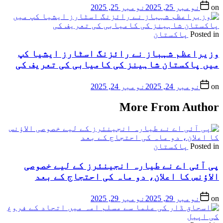
on
نومبر 25, 2025
نومبر 25, 2025
Posted in
پاکستان
وزیراعظم شہباز نے رائزنگ اسٹارز ایشیا کپ
میں پاکستان شاہینز کی کامیابی کی تعریف کی
on
نومبر 24, 2025
نومبر 24, 2025
More From Author
Posted in
پاکستان
پی آئی اے نے طیارہ انجینئرز کے لیے خصوصی
الاؤنس کا اعلان، دو ماہ کی احتجاج کے بعد
on
نومبر 29, 2025
نومبر 29, 2025