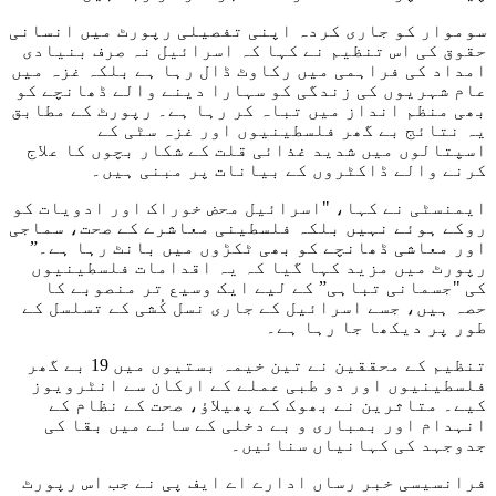
سوموار کو جاری کردہ اپنی تفصیلی رپورٹ میں انسانی
حقوق کی اس تنظیم نے کہا کہ اسرائیل نہ صرف بنیادی
امداد کی فراہمی میں رکاوٹ ڈال رہا ہے بلکہ غزہ میں
عام شہریوں کی زندگی کو سہارا دینے والے ڈھانچے کو
بھی منظم انداز میں تباہ کر رہا ہے۔ رپورٹ کے مطابق
یہ نتائج بے گھر فلسطینیوں اور غزہ سٹی کے
اسپتالوں میں شدید غذائی قلت کے شکار بچوں کا علاج
کرنے والے ڈاکٹروں کے بیانات پر مبنی ہیں۔
ایمنسٹی نے کہا، "اسرائیل محض خوراک اور ادویات کو
روکے ہوئے نہیں بلکہ فلسطینی معاشرے کے صحت، سماجی
اور معاشی ڈھانچے کو بھی ٹکڑوں میں بانٹ رہا ہے۔”
رپورٹ میں مزید کہا گیا کہ یہ اقدامات فلسطینیوں
کی "جسمانی تباہی” کے لیے ایک وسیع تر منصوبے کا
حصہ ہیں، جسے اسرائیل کے جاری نسل کُشی کے تسلسل کے
طور پر دیکھا جا رہا ہے۔
تنظیم کے محققین نے تین خیمہ بستیوں میں 19 بے گھر
فلسطینیوں اور دو طبی عملے کے ارکان سے انٹرویوز
کیے۔ متاثرین نے بھوک کے پھیلاؤ، صحت کے نظام کے
انہدام اور بمباری و بے دخلی کے سائے میں بقا کی
جدوجہد کی کہانیاں سنائیں۔
فرانسیسی خبر رساں ادارے اے ایف پی نے جب اس رپورٹ