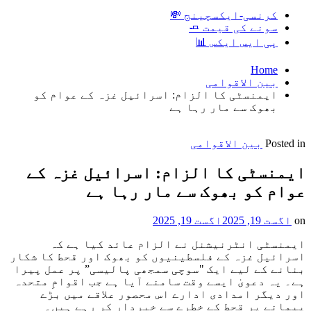
کرنسی-ایکسچینج 💸
سونے کی قیمت 🧈
پی ایس ایکس 📊
Home
بین الاقوامی
ایمنسٹی کا الزام: اسرائیل غزہ کے عوام کو
بھوک سے مار رہا ہے
Posted in
بین الاقوامی
ایمنسٹی کا الزام: اسرائیل غزہ کے
عوام کو بھوک سے مار رہا ہے
on
اگست 19, 2025
اگست 19, 2025
ایمنسٹی انٹرنیشنل نے الزام عائد کیا ہے کہ
اسرائیل غزہ کے فلسطینیوں کو بھوک اور قحط کا شکار
بنانے کے لیے ایک "سوچی سمجھی پالیسی” پر عمل پیرا
ہے۔ یہ دعویٰ ایسے وقت سامنے آیا ہے جب اقوامِ متحدہ
اور دیگر امدادی ادارے اس محصور علاقے میں بڑے
پیمانے پر قحط کے خطرے سے خبردار کر رہے ہیں۔