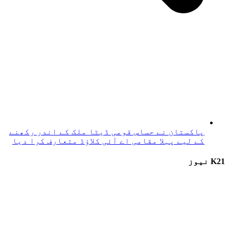
پاکستان نے حساس قومی ڈیٹا ملک کے اندر رکھنے
کے لیے پہلا مقامی اے آئی کلاؤڈ متعارف کرا دیا
K21 نیوز