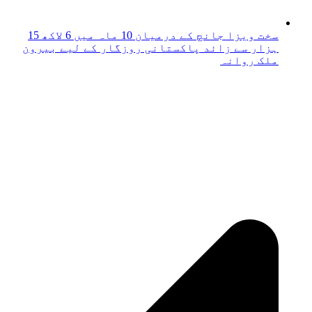
سخت ویزا جانچ کے درمیان 10 ماہ میں 6 لاکھ 15
ہزار سے زائد پاکستانی روزگار کے لیے بیرون
ملک روانہ