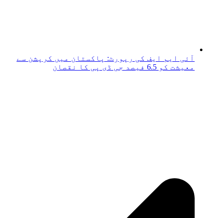
آئی ایم ایف کی رپورٹ: پاکستان میں کرپشن سے
معیشت کو 6.5 فیصد جی ڈی پی کا نقصان