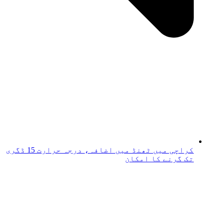
کراچی میں ٹھنڈ میں اضافہ، درجہ حرارت 15 ڈگری
تک گرنے کا امکان