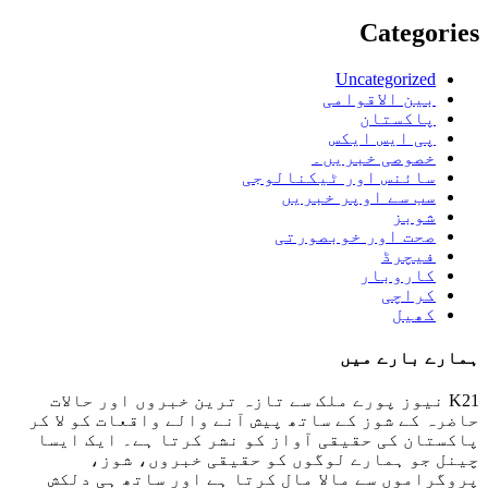
Categories
Uncategorized
بین الاقوامی
پاکستان
پی ایس ایکس
خصوصی خبریں۔
سائنس اور ٹیکنالوجی
سب سے اوپر خبریں
شوبز
صحت اور خوبصورتی
فیچرڈ
کاروبار
کراچی
کھیل
ہمارے بارے میں
K21 نیوز پورے ملک سے تازہ ترین خبروں اور حالات
حاضرہ کے شوز کے ساتھ پیش آنے والے واقعات کو لا کر
پاکستان کی حقیقی آواز کو نشر کرتا ہے۔ ایک ایسا
چینل جو ہمارے لوگوں کو حقیقی خبروں، شوز،
پروگراموں سے مالا مال کرتا ہے اور ساتھ ہی دلکش