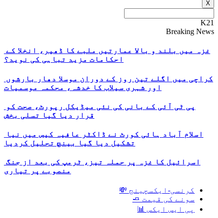
X
K21
Breaking News
غزہ میں بلند و بالا عمارتیں ملبے کا ڈھیر، انخلا کے
احکامات مزید تباہی کی نوید؟
کراچی میں اگلے تین روز کے دوران موسلا دھار بارشوں
اور شہری سیلاب کا خدشہ، محکمہ موسمیات
پی ٹی آئی کے بانی کی نئی میڈیکل رپورٹ، صحت کو
قرار دیا گیا تسلی بخش
اسلام آباد ہائی کورٹ نے ڈاکٹر عافیہ کیس میں نیا
تشکیل دیا گیا بینچ تحلیل کردیا
اسرائیل کا غزہ پر حملہ تیز، ٹرمپ کی بعد از جنگ
منصوبے پر تیاری
کرنسی-ایکسچینج 💸
سونے کی قیمت 🧈
پی ایس ایکس 📊