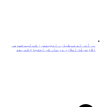
پی آئی اے نے طیارہ انجینئرز کے لیے خصوصی
الاؤنس کا اعلان، دو ماہ کی احتجاج کے بعد