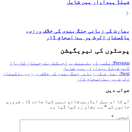
فیلڈ پیداوار میں شامل
بھارت کی زبانی جنگ بندی کی خلاف ورزی،
پاکستان الرٹ پر ہے: اسحاق ڈار
پوسٹوں کی نیویگیشن
Previous:
مگسی ڈویلپمنٹ پراجیکٹ: بلوچستان کا بڑا
گیس فیلڈ پیداوار میں شامل
Next:
بھارت کی زبانی جنگ بندی کی خلاف ورزی، پاکستان
الرٹ پر ہے: اسحاق ڈار
جواب دیں
آپ کا ای میل ایڈریس شائع نہیں کیا جائے گا۔
ضروری
خانوں کو
*
سے نشان زد کیا گیا ہے
تبصرہ
*