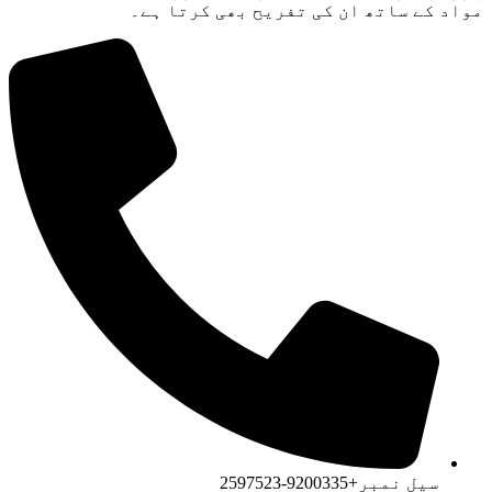
مواد کے ساتھ ان کی تفریح ​​بھی کرتا ہے۔
سیل نمبر+9200335-2597523