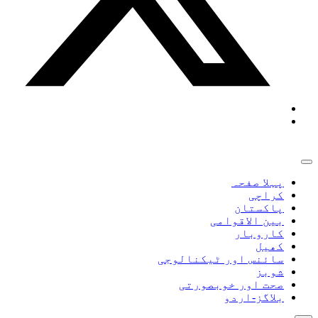
پہلا صفحہ
کراچی
پاکستان
بین الاقوامی
کاروبار
کھیل
سائنس اور ٹیکنالوجی
شوبز
صحت اور خوبصورتی
بلاگز-اردو