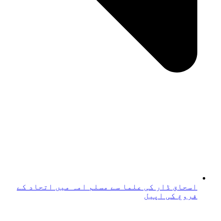
اسحاق ڈار کی علما سے مسلم امہ میں اتحاد کے
فروغ کی اپیل