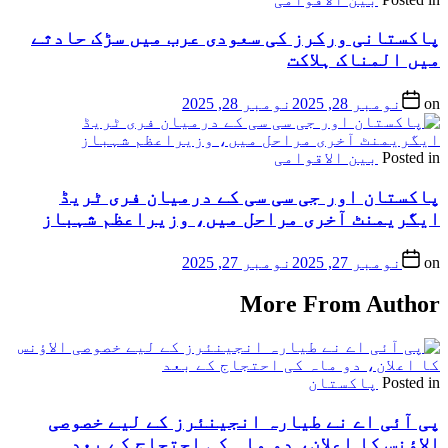
پاکستانی ورکرز کی سعودی عرب میں سڑک حادثے
میں المناک ہلاکت
on
نومبر 28, 2025
نومبر 28, 2025
Posted in
بین الاقوامی
پاکستان اور جی سی سی کے درمیان فری ٹریڈ
ایگریمنٹ آخری مراحل میں، وزیراعظم شہباز
on
نومبر 27, 2025
نومبر 27, 2025
More From Author
Posted in
پاکستان
پی آئی اے نے طیارہ انجینئرز کے لیے خصوصی
الاؤنس کا اعلان، دو ماہ کی احتجاج کے بعد