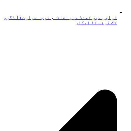
کراچی میں ٹھنڈ میں اضافہ، درجہ حرارت 15 ڈگری
تک گرنے کا امکان