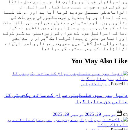
پر اسرائیلی فوج اور وزارتِ خارجہ سے ردِعمل مانگا
تو کوئی فوری جواب نہیں دیا گیا۔ اسرائیل ان
الزامات کی مسلسل تردید کرتا آیا ہے اور اس کا کہنا
ہے کہ امداد پر پابندیاں صرف سکیورٹی وجوہات کی
بنا پر ہیں۔ ایمنسٹی اس سے قبل بھی ایسے ہی الزامات
عائد کر چکی ہے۔ رواں سال اپریل میں تنظیم نے کہا
تھا کہ اسرائیل غزہ کے عوام کو زبردستی بے گھر کرکے
اور انسانی بحران پیدا کرکے ایک "براہِ راست نشر
ہونے والی نسل کُشی” میں مصروف ہے، تاہم اسرائیل نے
ان الزامات کو بھی مسترد کر دیا تھا
You May Also Like
Posted in
بین الاقوامی
دنیا بھر میں فلسطینی عوام کے ساتھ یکجہتی کا
عالمی دن منایا گیا
on
نومبر 29, 2025
نومبر 29, 2025
Posted in
بین الاقوامی