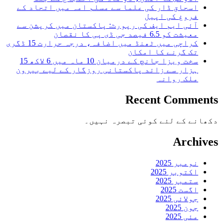
اسحاق ڈار کی علما سے مسلم امہ میں اتحاد کے
فروغ کی اپیل
آئی ایم ایف کی رپورٹ: پاکستان میں کرپشن سے
معیشت کو 6.5 فیصد جی ڈی پی کا نقصان
کراچی میں ٹھنڈ میں اضافہ، درجہ حرارت 15 ڈگری
تک گرنے کا امکان
سخت ویزا جانچ کے درمیان 10 ماہ میں 6 لاکھ 15
ہزار سے زائد پاکستانی روزگار کے لیے بیرون
ملک روانہ
Recent Comments
دکھانے کے لئے کوئی تبصرہ نہیں۔
Archives
نومبر 2025
اکتوبر 2025
ستمبر 2025
اگست 2025
جولائی 2025
جون 2025
مئی 2025