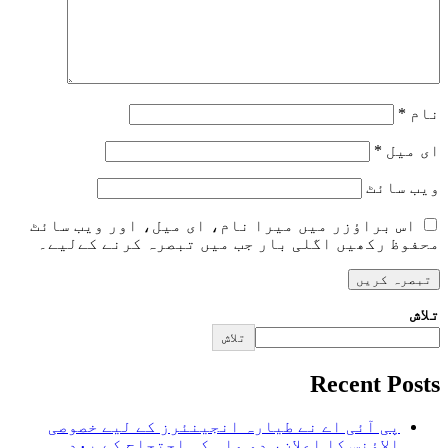
نام
*
ای میل
*
ویب‌ سائٹ
اس براؤزر میں میرا نام، ای میل، اور ویب سائٹ
محفوظ رکھیں اگلی بار جب میں تبصرہ کرنے کےلیے۔
تلاش
تلاش
Recent Posts
پی آئی اے نے طیارہ انجینئرز کے لیے خصوصی
الاؤنس کا اعلان، دو ماہ کی احتجاج کے بعد