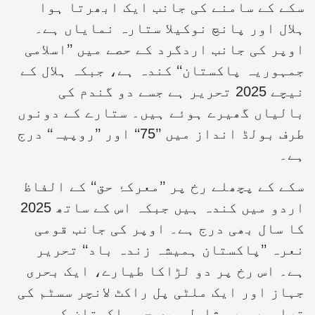
سکے کے سامنے کی جانب ایک ابھرتا ہوا
ہلال اور پانچ نوکیلا ستارہ نمایاں ہے۔
اوپر کی جانب اردگرد کے حصے میں ’’اسلامی
جمہوریہ پاکستان‘‘ کندہ ہے، جبکہ ہلال کے
نیچے 2025 تحریر ہے جسے دو گندم کی
بالیاں گھیرے ہوئے ہیں۔ ستارے کے دونوں
طرف بولڈ انداز میں ’’75‘‘ اور ’’روپیہ‘‘ درج
ہے۔
سکے کے پچھلے رخ پر ’’معرکۂ حق‘‘ کے الفاظ
اردو میں کندہ ہیں جبکہ اس کے ساتھ 2025
کا سال بھی درج ہے۔ اوپر کی جانب قومی
نعرہ ’’پاکستان ہمیشہ زندہ باد‘‘ تحریر
ہے۔ اس رخ پر دو لڑاکا طیارے، ایک بحری
جہاز اور ایک ملٹی پل راکٹ لانچر سسٹم کی
تصاویر بھی شامل ہیں جو پاکستان کی