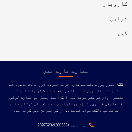
کاروبار
کراچی
کھیل
ہمارے بارے میں
K21 نیوز پورے ملک سے تازہ ترین خبروں اور حالات حاضرہ کے
شوز کے ساتھ پیش آنے والے واقعات کو لا کر پاکستان کی
حقیقی آواز کو نشر کرتا ہے۔ ایک ایسا چینل جو ہمارے لوگوں
کو حقیقی خبروں، شوز، پروگراموں سے مالا مال کرتا ہے اور
ساتھ ہی دلکش مواد کے ساتھ ان کی تفریح ​​بھی کرتا ہے۔
سیل نمبر+9200335-2597523