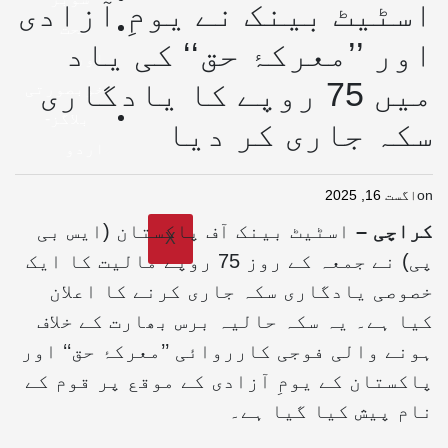
اسٹیٹ بینک نے یومِ آزادی
صحت
اور ’’معرکۂ حق‘‘ کی یاد
اور
میں 75 روپے کا یادگاری
خوبصورتی
بلاگز-
سکہ جاری کر دیا
اردو
on
اگست 16, 2025
کراچی –
اسٹیٹ بینک آف پاکستان (ایس بی
X
پی) نے جمعہ کے روز 75 روپے مالیت کا ایک
خصوصی یادگاری سکہ جاری کرنے کا اعلان
کیا ہے۔ یہ سکہ حالیہ برس بھارت کے خلاف
ہونے والی فوجی کارروائی ’’معرکۂ حق‘‘ اور
پاکستان کے یومِ آزادی کے موقع پر قوم کے
نام پیش کیا گیا ہے۔