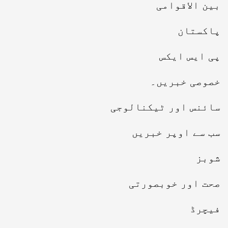
بین الاقوامی
پاکستان
پی ایس ایکس
خصوصی خبریں۔
سائنس اور ٹیکنالوجی
سب سے اوپر خبریں
شوبز
صحت اور خوبصورتی
فیچرڈ