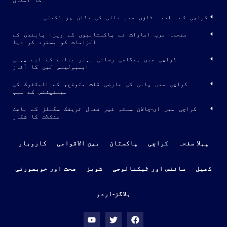
کا امکان
کراچی کے بلدیہ ٹاؤن میں نائی کی دکان پر ڈکیتی
متحدہ عرب امارات نے پاکستانیوں کے ویزا پابندی کے
الزامات کو مسترد کر دیا
کراچی میں ہنگامی رسائی بہتر بنانے کے لیے پہلی
ایمبولینس لین کا آغاز
کراچی میں پانی کی عارضی قلت متوقع، کے الیکٹرک کی
مینٹیننس کے سبب
کراچی میں ای-چالان سسٹم غیر فعال ٹریفک سگنلز کے باعث
مشکلات کا شکار
پہلا صفحہ
کراچی
پاکستان
بین الاقوامی
کاروبار
کھیل
سائنس اور ٹیکنالوجی
شوبز
صحت اور خوبصورتی
بلاگز-اردو