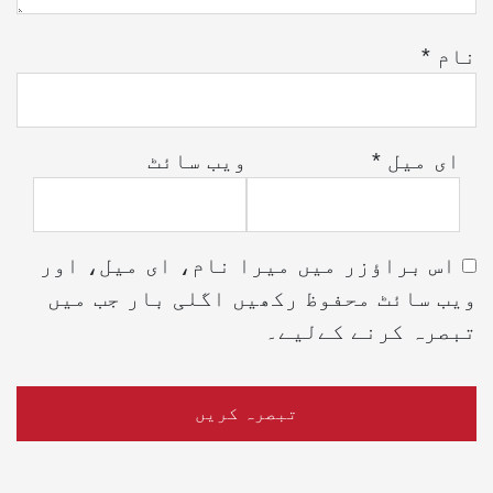
نام
*
ای میل
*
ویب‌ سائٹ
اس براؤزر میں میرا نام، ای میل، اور
ویب سائٹ محفوظ رکھیں اگلی بار جب میں
تبصرہ کرنے کےلیے۔