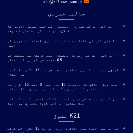
info@k21news.com.pk
حالیہ خبریں
پی آئی اے نے طیارہ انجینئرز کے لیے خصوصی الاؤنس کا
اعلان، دو ماہ کی احتجاج کے بعد
اسحاق ڈار کی علما سے مسلم امہ میں اتحاد کے فروغ کی
اپیل
آئی ایم ایف کی رپورٹ: پاکستان میں کرپشن سے معیشت کو
6.5 فیصد جی ڈی پی کا نقصان
کراچی میں ٹھنڈ میں اضافہ، درجہ حرارت 15 ڈگری تک گرنے
کا امکان
سخت ویزا جانچ کے درمیان 10 ماہ میں 6 لاکھ 15 ہزار سے
زائد پاکستانی روزگار کے لیے بیرون ملک روانہ
پاکستان نے حساس قومی ڈیٹا ملک کے اندر رکھنے کے لیے
پہلا مقامی اے آئی کلاؤڈ متعارف کرا دیا
K21 نیوز
کراچی میں ٹھنڈ میں اضافہ، درجہ حرارت 15 ڈگری تک گرنے