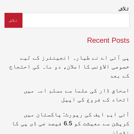
تلاش
تلاش
Recent Posts
پی آئی اے نے طیارہ انجینئرز کے لیے
خصوصی الاؤنس کا اعلان، دو ماہ کی احتجاج
کے بعد
اسحاق ڈار کی علما سے مسلم امہ میں
اتحاد کے فروغ کی اپیل
آئی ایم ایف کی رپورٹ: پاکستان میں
کرپشن سے معیشت کو 6.5 فیصد جی ڈی پی کا
نقصان