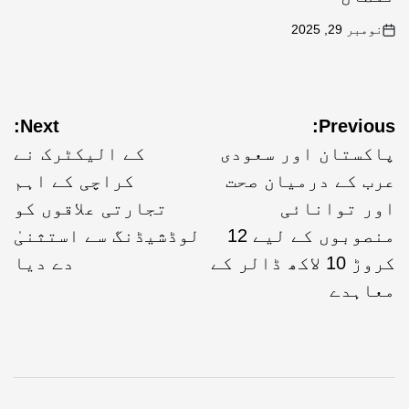
نومبر 29, 2025
Next:
Previous:
پاکستان اور سعودی
کے الیکٹرک نے
عرب کے درمیان صحت
کراچی کے اہم
اور توانائی
تجارتی علاقوں کو
منصوبوں کے لیے 12
لوڈشیڈنگ سے استثنیٰ
کروڑ 10 لاکھ ڈالر کے
دے دیا
معاہدے