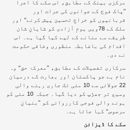
مرکزی بینک کے مطابق، اس سکے کا اجرا
’’پاک فوج کے جوانوں کی جرات اور
قربانیوں کو خراجِ تحسین پیش کرنے‘‘ اور
ملک کے 78ویں یومِ آزادی کو شایانِ شان
طریقے سے منانے کے لیے کیا گیا ہے۔ اس
اقدام کی باضابطہ منظوری وفاقی حکومت
نے دی۔
سرکاری تفصیلات کے مطابق، ’’معرکۂ حق‘‘ وہ
نام ہے جو پاکستان اور بھارت کے درمیان
22 جولائی سے 10 مئی تک جاری رہنے والی
وسیع تر جھڑپ کو دیا گیا۔ جبکہ 10 مئی کو
ہونے والی فوجی کارروائی کو ’’بنیانِ
مرصوص‘‘ کہا جاتا ہے۔
سکے کا ڈیزائن