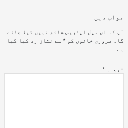
جواب دیں
آپ کا ای میل ایڈریس شائع نہیں کیا جائے
گا۔
ضروری خانوں کو
*
سے نشان زد کیا گیا
ہے
تبصرہ
*