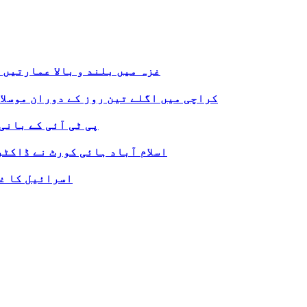
غزہ میں بلند و بالا عمارتیں 
کراچی میں اگلے تین روز کے دوران موسلا
پی ٹی آئی کے بانی
اسلام آباد ہائی کورٹ نے ڈاکٹ
اسرائیل کا غز