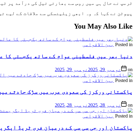
ٹرمپ نے حال ہی میں روس سے بھارتی تیل کی درآمد پر ٹی
پیوٹن نے کہا کہ وہ ابھی زیلینسکی سے ملاقات کے لیے تی
You May Also Like
Posted in
بین الاقوامی
دنیا بھر میں فلسطینی عوام کے ساتھ یکجہتی کا ع
on
نومبر 29, 2025
نومبر 29, 2025
Posted in
بین الاقوامی
پاکستانی ورکرز کی سعودی عرب میں سڑک حادثے میں 
on
نومبر 28, 2025
نومبر 28, 2025
Posted in
بین الاقوامی
پاکستان اور جی سی سی کے درمیان فری ٹریڈ ایگری