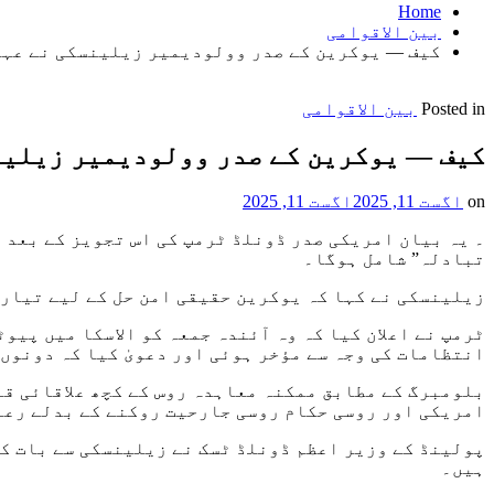
Home
بین الاقوامی
کیف — یوکرین کے صدر وولودیمیر زیلینسکی نے عہد 
Posted in
بین الاقوامی
کیف — یوکرین کے صدر وولودیمیر زیلینس
on
اگست 11, 2025
اگست 11, 2025
۔ یہ بیان امریکی صدر ڈونلڈ ٹرمپ کی اس تجویز کے بعد آ
تبادلہ” شامل ہوگا۔
زیلینسکی نے کہا کہ یوکرین حقیقی امن حل کے لیے تیار ہ
ٹرمپ نے اعلان کیا کہ وہ آئندہ جمعہ کو الاسکا میں پیو
انتظامات کی وجہ سے مؤخر ہوئی اور دعویٰ کیا کہ دونوں 
بلومبرگ کے مطابق ممکنہ معاہدہ روس کے کچھ علاقائی قب
امریکی اور روسی حکام روسی جارحیت روکنے کے بدلے رعا
پولینڈ کے وزیر اعظم ڈونلڈ ٹسک نے زیلینسکی سے بات کے
ہیں۔