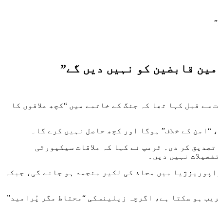
ین قابضین کو نہیں دیں گے”
 سے قبل کہا تھا کہ جنگ کے خاتمے میں “کچھ علاقوں کا
“امن کے خلاف” ہوگا اور کچھ حاصل نہیں کرے گا۔
 تصدیق کر دی۔ ٹرمپ نے کہا کہ ملاقات سیکیورٹی
فصیلات نہیں دیں۔
اپوریزژیا میں محاذ کی لکیر منجمد ہو جائے گی، جبکہ
ریب ہو سکتا ہے، اگرچہ زیلینسکی “محتاط مگر پُرامید”