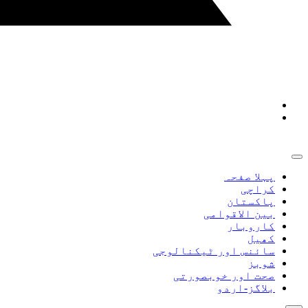
پہلا صفحہ
کراچی
پاکستان
بین الاقوامی
کاروبار
کھیل
سائنس اور ٹیکنالوجی
شوبز
صحت اور خوبصورتی
بلاگز-اردو