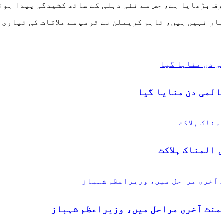
رف بڑھایا ہے، جس سے نئی دہلی کے ساتھ کشیدگی پیدا ہوئ
ار نہیں ہیں، تاہم کریملن نے ٹرمپ سے ملاقات کی تیاری 
المی دن منایا گیا
المناک ہلاکت
منٹ آخری مراحل میں، وزیراعظم شہباز