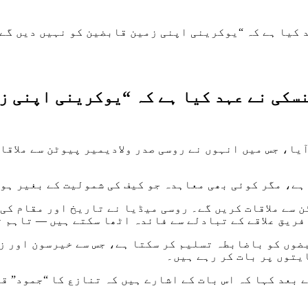
کیا ہے کہ “یوکرینی اپنی زمین قابضین کو نہیں دیں گے”
کی نے عہد کیا ہے کہ “یوکرینی اپنی زم
یا، جس میں انہوں نے روسی صدر ولادیمیر پیوٹن سے ملاقات
ے، مگر کوئی بھی معاہدہ جو کیف کی شمولیت کے بغیر ہو، 
ٹن سے ملاقات کریں گے۔ روسی میڈیا نے تاریخ اور مقام کی
فریق علاقے کے تبادلے سے فائدہ اٹھا سکتے ہیں — تاہم ت
ضوں کو باضابطہ تسلیم کر سکتا ہے، جس سے خیرسون اور ز
یتوں پر بات کر رہے ہیں۔
 بعد کہا کہ اس بات کے اشارے ہیں کہ تنازع کا “جمود” ق