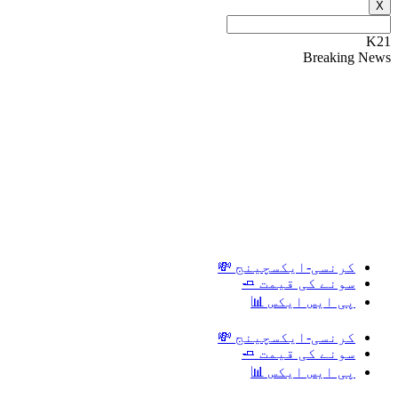
X
K21
Breaking News
کرنسی-ایکسچینج 💸
سونے کی قیمت 🧈
پی ایس ایکس 📊
کرنسی-ایکسچینج 💸
سونے کی قیمت 🧈
پی ایس ایکس 📊