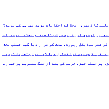
ملبے کا ڈھیر، انخلا کے احکامات مزید تباہی کی نوید؟
 دھار بارشوں اور شہری سیلاب کا خدشہ، محکمہ موسمیات
 کی نئی میڈیکل رپورٹ، صحت کو قرار دیا گیا تسلی بخش
ر عافیہ کیس میں نیا تشکیل دیا گیا بینچ تحلیل کردیا
ہ پر حملہ تیز، ٹرمپ کی بعد از جنگ منصوبے پر تیاری