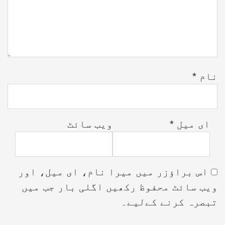
نام
*
ای میل
*
ویب‌ سائٹ
اس براؤزر میں میرا نام، ای میل، اور
ویب سائٹ محفوظ رکھیں اگلی بار جب میں
تبصرہ کرنے کےلیے۔