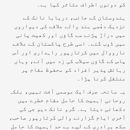
کو دونوں اطراف متاثر کیا ہے۔
ہندوستان کے جانب، دریابا نانک کے
نزدیک دھُسی بند والے علاقے کی دیواروں
میں دراڑ پڑنے سے گاؤں اور کھیت پانی
میں ڈوب گئے۔ اسی طرح پاکستان کے علاقے
نارووال میں کرتارپور راہداری اور آس
پاس کے گاؤں سیلاب کی زد میں آئے، وہاں
رہائش پذیر افراد کو محفوظ مقام پر
منتقل کرنا پڑا۔
یہ سانحہ صرف ایک موسمی آفت نہیں، بلکہ
روحانی اہمیت کا حامل مقام خطرے میں
دکھائی دیتا ہے۔ گرو نانک دیو جی کی
آخری ایام گزارنے والی کرتارپور صاحب،
سکھ برادری کے لیے بے حد اہمیت کا حامل