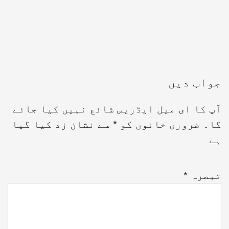
جواب دیں
آپ کا ای میل ایڈریس شائع نہیں کیا جائے
گا۔
ضروری خانوں کو
*
سے نشان زد کیا گیا
ہے
تبصرہ
*