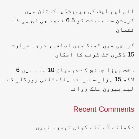
آئی ایم ایف کی رپورٹ: پاکستان میں
کرپشن سے معیشت کو 6.5 فیصد جی ڈی پی کا
نقصان
کراچی میں ٹھنڈ میں اضافہ، درجہ حرارت
15 ڈگری تک گرنے کا امکان
سخت ویزا جانچ کے درمیان 10 ماہ میں 6
لاکھ 15 ہزار سے زائد پاکستانی روزگار کے
لیے بیرون ملک روانہ
Recent Comments
دکھانے کے لئے کوئی تبصرہ نہیں۔