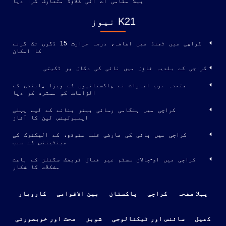
پہلا مقامی اے آئی کلاؤڈ متعارف کرا دیا
K21 نیوز
کراچی میں ٹھنڈ میں اضافہ، درجہ حرارت 15 ڈگری تک گرنے
کا امکان
کراچی کے بلدیہ ٹاؤن میں نائی کی دکان پر ڈکیتی
متحدہ عرب امارات نے پاکستانیوں کے ویزا پابندی کے
الزامات کو مسترد کر دیا
کراچی میں ہنگامی رسائی بہتر بنانے کے لیے پہلی
ایمبولینس لین کا آغاز
کراچی میں پانی کی عارضی قلت متوقع، کے الیکٹرک کی
مینٹیننس کے سبب
کراچی میں ای-چالان سسٹم غیر فعال ٹریفک سگنلز کے باعث
مشکلات کا شکار
پہلا صفحہ
کراچی
پاکستان
بین الاقوامی
کاروبار
کھیل
سائنس اور ٹیکنالوجی
شوبز
صحت اور خوبصورتی