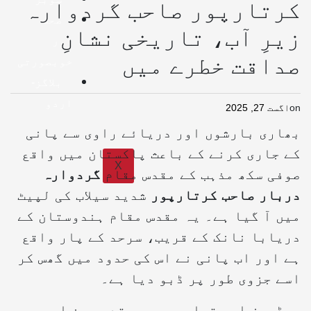
کرتارپور صاحب گردوارہ
صحت
زیرِ آب، تاریخی نشانِ
اور
صداقت خطرے میں
خوبصورتی
بلاگز-
اردو
on
اگست 27, 2025
بھاری بارشوں اور دریائے راوی سے پانی
کے جاری کرنے کے باعث پاکستان میں واقع
X
صوفی سکھ مذہب کے مقدس مقام
گردوارہ
دربار صاحب کرتارپور
شدید سیلاب کی لپیٹ
میں آ گیا ہے۔ یہ مقدس مقام ہندوستان کے
دریابا نانک کے قریب، سرحد کے پار واقع
ہے اور اب پانی نے اس کی حدود میں گھس کر
اسے جزوی طور پر ڈبو دیا ہے۔
ویڈیوز اور تصاویر میں مقدس صحن اور