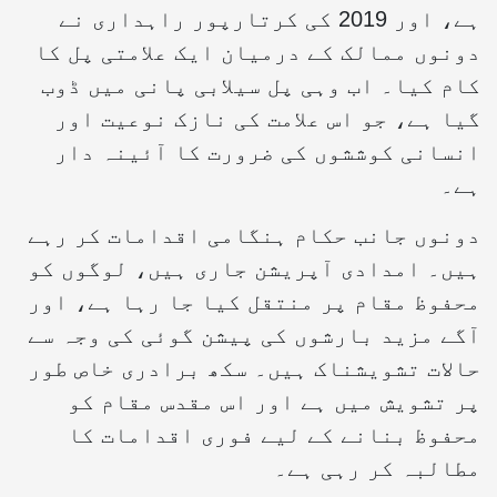
ہے، اور 2019 کی کرتارپور راہداری نے
دونوں ممالک کے درمیان ایک علامتی پل کا
کام کیا۔ اب وہی پل سیلابی پانی میں ڈوب
گیا ہے، جو اس علامت کی نازک نوعیت اور
انسانی کوششوں کی ضرورت کا آئینہ دار
ہے۔
دونوں جانب حکام ہنگامی اقدامات کر رہے
ہیں۔ امدادی آپریشن جاری ہیں، لوگوں کو
محفوظ مقام پر منتقل کیا جا رہا ہے، اور
آگے مزید بارشوں کی پیشن گوئی کی وجہ سے
حالات تشویشناک ہیں۔ سکھ برادری خاص طور
پر تشویش میں ہے اور اس مقدس مقام کو
محفوظ بنانے کے لیے فوری اقدامات کا
مطالبہ کر رہی ہے۔