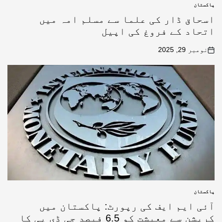
پاکستان
اسحاق ڈار کی علما سے مسلم امہ میں
اتحاد کے فروغ کی اپیل
نومبر 29, 2025
پاکستان
آئی ایم ایف کی رپورٹ: پاکستان میں
کرپشن سے معیشت کو 6.5 فیصد جی ڈی پی کا