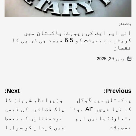
پاکستان
آئی ایم ایف کی رپورٹ: پاکستان میں
کرپشن سے معیشت کو 6.5 فیصد جی ڈی پی کا
نقصان
نومبر 29, 2025
Next:
Previous:
پاکستان میں گوگل
وزیراعظم شہباز کا
کا نیا فیچر "AI موڈ”
پاک فضائیہ کی قومی
متعارف: جانیں اہم
خودمختاری کے تحفظ
تفصیلات
میں کردار کو سراہا