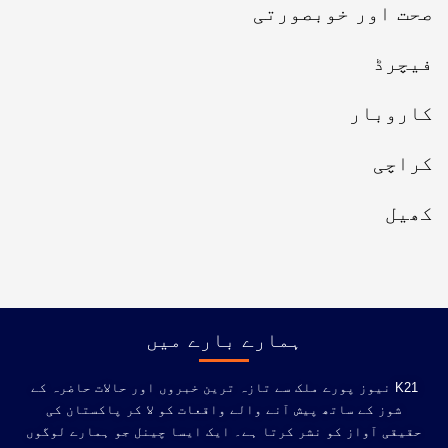
صحت اور خوبصورتی
فیچرڈ
کاروبار
کراچی
کھیل
ہمارے بارے میں
K21 نیوز پورے ملک سے تازہ ترین خبروں اور حالات حاضرہ کے
شوز کے ساتھ پیش آنے والے واقعات کو لا کر پاکستان کی
حقیقی آواز کو نشر کرتا ہے۔ ایک ایسا چینل جو ہمارے لوگوں