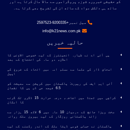
کو حقیقی خبروں، شوز، پروگراموں سے مالا مال کرتا ہے اور
ساتھ ہی دلکش مواد کے ساتھ ان کی تفریح ​​بھی کرتا ہے۔
سیل نمبر+9200335-2597523
info@k21news.com.pk
حالیہ خبریں
پی آئی اے نے طیارہ انجینئرز کے لیے خصوصی الاؤنس کا
اعلان، دو ماہ کی احتجاج کے بعد
اسحاق ڈار کی علما سے مسلم امہ میں اتحاد کے فروغ کی
اپیل
آئی ایم ایف کی رپورٹ: پاکستان میں کرپشن سے معیشت کو
6.5 فیصد جی ڈی پی کا نقصان
کراچی میں ٹھنڈ میں اضافہ، درجہ حرارت 15 ڈگری تک گرنے
کا امکان
سخت ویزا جانچ کے درمیان 10 ماہ میں 6 لاکھ 15 ہزار سے
زائد پاکستانی روزگار کے لیے بیرون ملک روانہ
پاکستان نے حساس قومی ڈیٹا ملک کے اندر رکھنے کے لیے