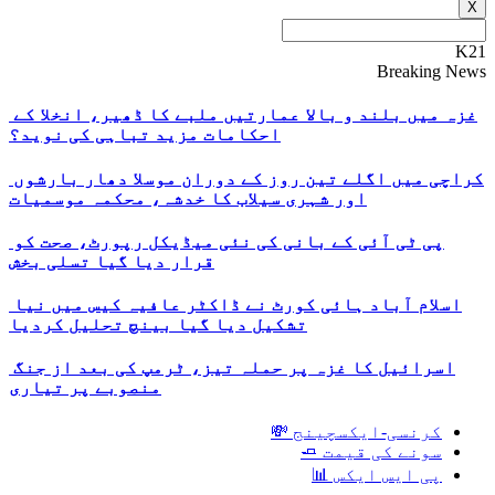
X
K21
Breaking News
غزہ میں بلند و بالا عمارتیں ملبے کا ڈھیر، انخلا کے
احکامات مزید تباہی کی نوید؟
کراچی میں اگلے تین روز کے دوران موسلا دھار بارشوں
اور شہری سیلاب کا خدشہ، محکمہ موسمیات
پی ٹی آئی کے بانی کی نئی میڈیکل رپورٹ، صحت کو
قرار دیا گیا تسلی بخش
اسلام آباد ہائی کورٹ نے ڈاکٹر عافیہ کیس میں نیا
تشکیل دیا گیا بینچ تحلیل کردیا
اسرائیل کا غزہ پر حملہ تیز، ٹرمپ کی بعد از جنگ
منصوبے پر تیاری
کرنسی-ایکسچینج 💸
سونے کی قیمت 🧈
پی ایس ایکس 📊