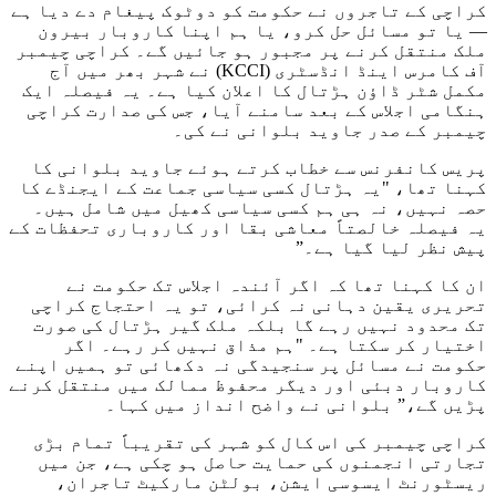
کراچی کے تاجروں نے حکومت کو دوٹوک پیغام دے دیا ہے
— یا تو مسائل حل کرو، یا ہم اپنا کاروبار بیرون
ملک منتقل کرنے پر مجبور ہو جائیں گے۔ کراچی چیمبر
آف کامرس اینڈ انڈسٹری (KCCI) نے شہر بھر میں آج
مکمل شٹر ڈاؤن ہڑتال کا اعلان کیا ہے۔ یہ فیصلہ ایک
ہنگامی اجلاس کے بعد سامنے آیا، جس کی صدارت کراچی
چیمبر کے صدر جاوید بلوانی نے کی۔
پریس کانفرنس سے خطاب کرتے ہوئے جاوید بلوانی کا
کہنا تھا، "یہ ہڑتال کسی سیاسی جماعت کے ایجنڈے کا
حصہ نہیں، نہ ہی ہم کسی سیاسی کھیل میں شامل ہیں۔
یہ فیصلہ خالصتاً معاشی بقا اور کاروباری تحفظات کے
پیش نظر لیا گیا ہے۔”
ان کا کہنا تھا کہ اگر آئندہ اجلاس تک حکومت نے
تحریری یقین دہانی نہ کرائی، تو یہ احتجاج کراچی
تک محدود نہیں رہے گا بلکہ ملک گیر ہڑتال کی صورت
اختیار کر سکتا ہے۔ "ہم مذاق نہیں کر رہے۔ اگر
حکومت نے مسائل پر سنجیدگی نہ دکھائی تو ہمیں اپنے
کاروبار دبئی اور دیگر محفوظ ممالک میں منتقل کرنے
پڑیں گے،” بلوانی نے واضح انداز میں کہا۔
کراچی چیمبر کی اس کال کو شہر کی تقریباً تمام بڑی
تجارتی انجمنوں کی حمایت حاصل ہو چکی ہے، جن میں
ریسٹورنٹ ایسوسی ایشن، بولٹن مارکیٹ تاجران،