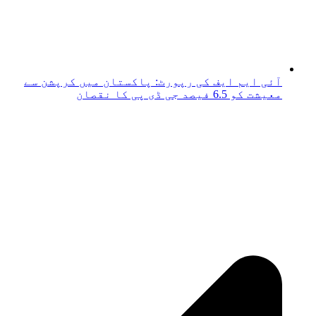
آئی ایم ایف کی رپورٹ: پاکستان میں کرپشن سے
معیشت کو 6.5 فیصد جی ڈی پی کا نقصان