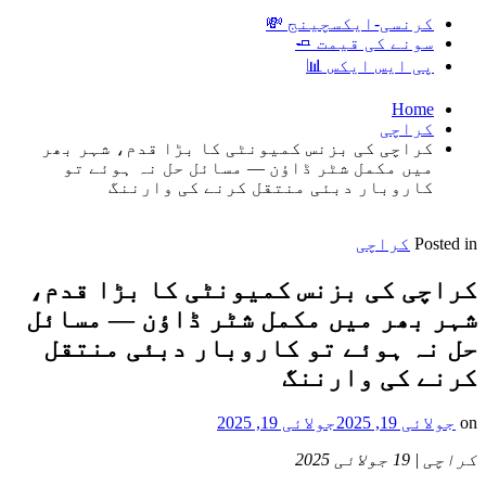
کرنسی-ایکسچینج 💸
سونے کی قیمت 🧈
پی ایس ایکس 📊
Home
کراچی
کراچی کی بزنس کمیونٹی کا بڑا قدم، شہر بھر
میں مکمل شٹر ڈاؤن — مسائل حل نہ ہوئے تو
کاروبار دبئی منتقل کرنے کی وارننگ
Posted in
کراچی
کراچی کی بزنس کمیونٹی کا بڑا قدم،
شہر بھر میں مکمل شٹر ڈاؤن — مسائل
حل نہ ہوئے تو کاروبار دبئی منتقل
کرنے کی وارننگ
on
جولائی 19, 2025
جولائی 19, 2025
کراچی | 19 جولائی 2025