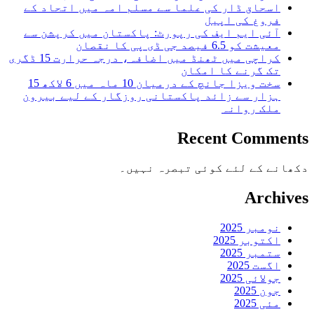
اسحاق ڈار کی علما سے مسلم امہ میں اتحاد کے
فروغ کی اپیل
آئی ایم ایف کی رپورٹ: پاکستان میں کرپشن سے
معیشت کو 6.5 فیصد جی ڈی پی کا نقصان
کراچی میں ٹھنڈ میں اضافہ، درجہ حرارت 15 ڈگری
تک گرنے کا امکان
سخت ویزا جانچ کے درمیان 10 ماہ میں 6 لاکھ 15
ہزار سے زائد پاکستانی روزگار کے لیے بیرون
ملک روانہ
Recent Comments
دکھانے کے لئے کوئی تبصرہ نہیں۔
Archives
نومبر 2025
اکتوبر 2025
ستمبر 2025
اگست 2025
جولائی 2025
جون 2025
مئی 2025