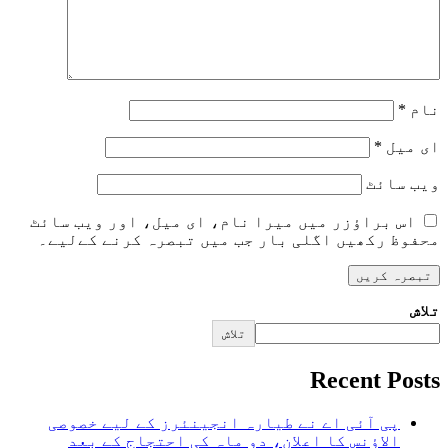
نام
*
ای میل
*
ویب‌ سائٹ
اس براؤزر میں میرا نام، ای میل، اور ویب سائٹ
محفوظ رکھیں اگلی بار جب میں تبصرہ کرنے کےلیے۔
تلاش
تلاش
Recent Posts
پی آئی اے نے طیارہ انجینئرز کے لیے خصوصی
الاؤنس کا اعلان، دو ماہ کی احتجاج کے بعد