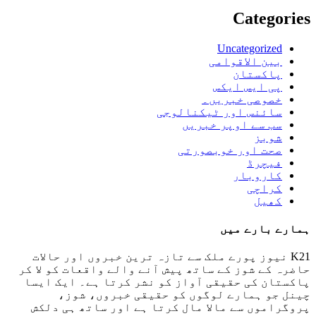
Categories
Uncategorized
بین الاقوامی
پاکستان
پی ایس ایکس
خصوصی خبریں۔
سائنس اور ٹیکنالوجی
سب سے اوپر خبریں
شوبز
صحت اور خوبصورتی
فیچرڈ
کاروبار
کراچی
کھیل
ہمارے بارے میں
K21 نیوز پورے ملک سے تازہ ترین خبروں اور حالات
حاضرہ کے شوز کے ساتھ پیش آنے والے واقعات کو لا کر
پاکستان کی حقیقی آواز کو نشر کرتا ہے۔ ایک ایسا
چینل جو ہمارے لوگوں کو حقیقی خبروں، شوز،
پروگراموں سے مالا مال کرتا ہے اور ساتھ ہی دلکش