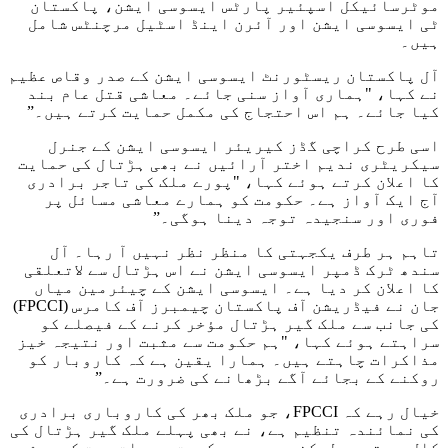
موٹرسائیکل اسپئیر پارٹس ایسوسی ایشن، پاکستان
ٹی ایسوسی ایشن اور آئرن اینڈ اسٹیل مرچنٹس شامل
ہیں۔
آل پاکستان ریسٹورنٹ ایسوسی ایشن کے صدر وقاص عظیم
نے کہا، "ہماری آواز سنی جائے۔ معاشی قتل عام بند
کیا جائے۔ ہم اس احتجاج کی مکمل حمایت کرتے ہیں۔”
اسی طرح کراچی گڈز کیریئر ایسوسی ایشن کے جنرل
سیکریٹری ندیم اختر آرائیں نے بھی ہڑتال کی حمایت
کا اعلان کرتے ہوئے کہا، "پورے ملک کی تاجر برادری
آج ایک آواز ہے۔ حکومت کو ہمارے معاشی مسائل پر
فوری اور سنجیدہ توجہ دینا ہوگی۔”
تاہم ہر طرف یکجہتی کا منظر نظر نہیں آ رہا۔ آل
سندھ ٹرک ڈمپر ایسوسی ایشن نے اس ہڑتال سے لاتعلقی
کا اعلان کر دیا ہے۔ ایسوسی ایشن کے چیئرمین میاں
جان نے فیڈریشن آف پاکستان چیمبرز آف کامرس (FPCCI)
کی جانب سے ملک گیر ہڑتال مؤخر کرنے کے فیصلے کو
سراہتے ہوئے کہا، "ہم حکومت سے مثبت اور نتیجہ خیز
مذاکرات چاہتے ہیں۔ ہمارا یقین ہے کہ کاروبار کو
روکنے کے بجائے آگے بڑھانے کی ضرورت ہے۔”
خیال رہے کہ FPCCI، جو ملک بھر کی کاروباری برادری
کی نمائندہ تنظیم ہے، نے بھی پہلے ملک گیر ہڑتال کی
کال دی تھی، لیکن بعد میں حکومت سے بات چیت کے پیش