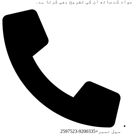
مواد کے ساتھ ان کی تفریح ​​بھی کرتا ہے۔
سیل نمبر+9200335-2597523