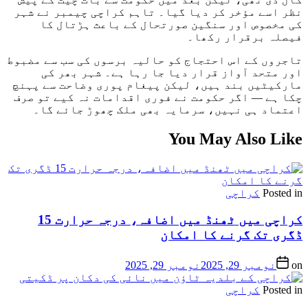
نظر اسے مؤخر کر دیا گیا۔ تاہم کراچی چیمبر نے شہر
کی مخصوص اور سنگین صورتحال کے باعث ہڑتال کا
فیصلہ برقرار رکھا۔
تاجروں کے اس احتجاج کو حالیہ برسوں کی سب سے مضبوط
اور متحد آواز قرار دیا جا رہا ہے۔ شہر بھر کی
مارکیٹیں بند ہیں، لیکن پیغام پوری وضاحت سے پہنچ
چکا ہے — اگر حکومت نے فوری اقدامات نہ کیے تو صرف
اعتماد ہی نہیں، سرمایہ بھی ملک چھوڑ جائے گا۔
You May Also Like
Posted in
کراچی
کراچی میں ٹھنڈ میں اضافہ، درجہ حرارت 15
ڈگری تک گرنے کا امکان
on
نومبر 29, 2025
نومبر 29, 2025
Posted in
کراچی