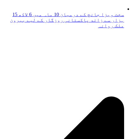
سخت ویزا جانچ کے درمیان 10 ماہ میں 6 لاکھ 15
ہزار سے زائد پاکستانی روزگار کے لیے بیرون
ملک روانہ