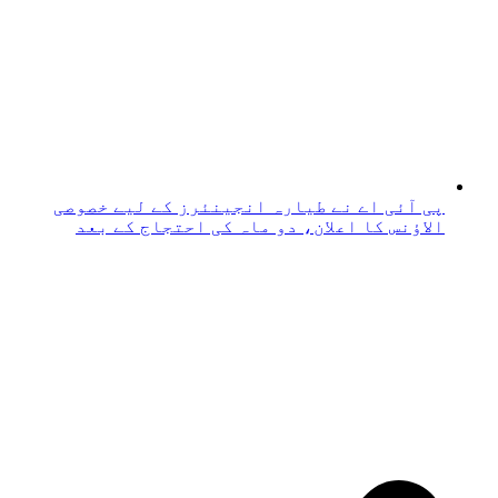
پی آئی اے نے طیارہ انجینئرز کے لیے خصوصی
الاؤنس کا اعلان، دو ماہ کی احتجاج کے بعد