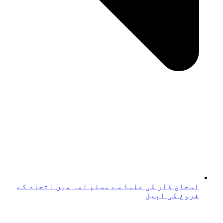
اسحاق ڈار کی علما سے مسلم امہ میں اتحاد کے
فروغ کی اپیل