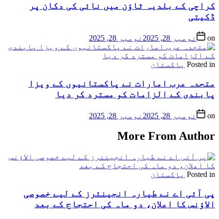
کراچی کے بلدیہ ٹاؤن میں نائی کی دکان پر
ڈکیتی
on
نومبر 28, 2025
نومبر 28, 2025
Posted in
پاکستان
متحدہ عرب امارات نے پاکستانیوں کے ویزا
پابندی کے الزامات کو مسترد کر دیا
on
نومبر 28, 2025
نومبر 28, 2025
More From Author
Posted in
پاکستان
پی آئی اے نے طیارہ انجینئرز کے لیے خصوصی
الاؤنس کا اعلان، دو ماہ کی احتجاج کے بعد