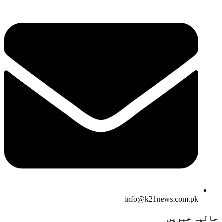
info@k21news.com.pk
حالیہ خبریں