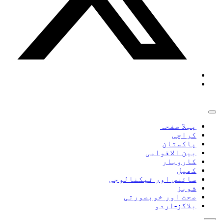
پہلا صفحہ
کراچی
پاکستان
بین الاقوامی
کاروبار
کھیل
سائنس اور ٹیکنالوجی
شوبز
صحت اور خوبصورتی
بلاگز-اردو