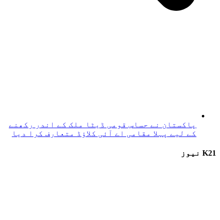
پاکستان نے حساس قومی ڈیٹا ملک کے اندر رکھنے
کے لیے پہلا مقامی اے آئی کلاؤڈ متعارف کرا دیا
K21 نیوز