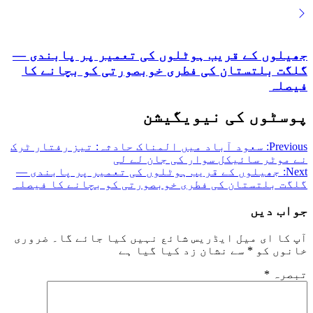
جھیلوں کے قریب ہوٹلوں کی تعمیر پر پابندی —
گلگت بلتستان کی فطری خوبصورتی کو بچانے کا
فیصلہ
پوسٹوں کی نیویگیشن
Previous:
سعود آباد میں المناک حادثہ: تیز رفتار ٹرک
نے موٹر سائیکل سوار کی جان لے لی
Next:
جھیلوں کے قریب ہوٹلوں کی تعمیر پر پابندی —
گلگت بلتستان کی فطری خوبصورتی کو بچانے کا فیصلہ
جواب دیں
آپ کا ای میل ایڈریس شائع نہیں کیا جائے گا۔
ضروری
خانوں کو
*
سے نشان زد کیا گیا ہے
تبصرہ
*