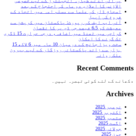
پی آئی اے نے طیارہ انجینئرز کے لیے خصوصی
الاؤنس کا اعلان، دو ماہ کی احتجاج کے بعد
اسحاق ڈار کی علما سے مسلم امہ میں اتحاد کے
فروغ کی اپیل
آئی ایم ایف کی رپورٹ: پاکستان میں کرپشن سے
معیشت کو 6.5 فیصد جی ڈی پی کا نقصان
کراچی میں ٹھنڈ میں اضافہ، درجہ حرارت 15 ڈگری
تک گرنے کا امکان
سخت ویزا جانچ کے درمیان 10 ماہ میں 6 لاکھ 15
ہزار سے زائد پاکستانی روزگار کے لیے بیرون
ملک روانہ
Recent Comments
دکھانے کے لئے کوئی تبصرہ نہیں۔
Archives
نومبر 2025
اکتوبر 2025
ستمبر 2025
اگست 2025
جولائی 2025
جون 2025