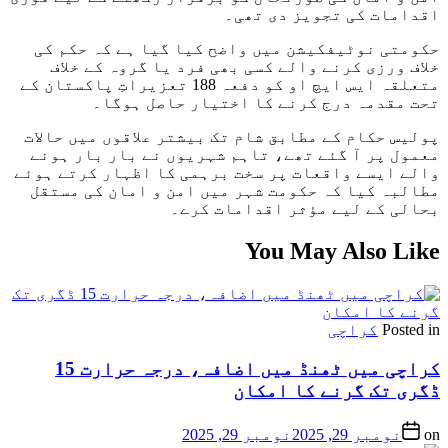
اقدامات کی تجویز دی تھی۔
حکومتی نوٹیفکیشن میں واضح کیا گیا ہے کہ حکم کی
خلاف ورزی کرنے والے کسی بھی فرد یا گروہ کے خلاف
متعلقہ ایس ایچ او کو دفعہ 188 تعزیراتِ پاکستان کے
تحت مقدمہ درج کرنے کا اختیار حاصل ہوگا۔
پولیس حکام کے مطابق شام تک بیشتر علاقوں میں حالات
معمول پر آ گئے تھے، تاہم شہریوں نے بار بار ہونے
والے ایسے واقعات پر سخت برہمی کا اظہار کرتے ہوئے
مطالبہ کیا کہ حکومت شہر میں امن و امان کی مستقل
بحالی کے لیے مؤثر اقدامات کرے۔
You May Also Like
Posted in
کراچی
کراچی میں ٹھنڈ میں اضافہ، درجہ حرارت 15
ڈگری تک گرنے کا امکان
on
نومبر 29, 2025
نومبر 29, 2025