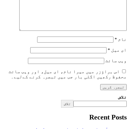
نام
*
ای میل
*
ویب‌ سائٹ
اس براؤزر میں میرا نام، ای میل، اور ویب سائٹ
محفوظ رکھیں اگلی بار جب میں تبصرہ کرنے کےلیے۔
تلاش
تلاش
Recent Posts