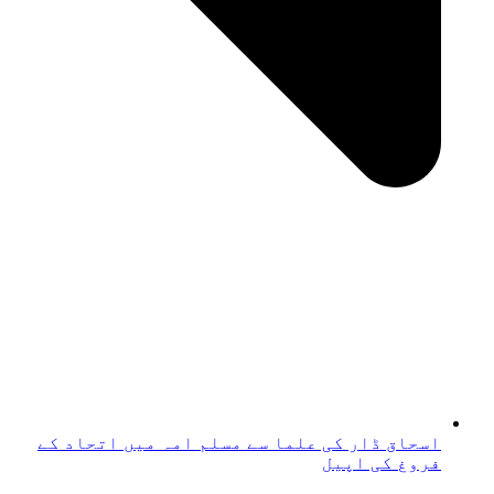
اسحاق ڈار کی علما سے مسلم امہ میں اتحاد کے
فروغ کی اپیل