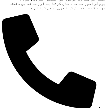
پروگراموں سے مالا مال کرتا ہے اور ساتھ ہی دلکش
مواد کے ساتھ ان کی تفریح ​​بھی کرتا ہے۔