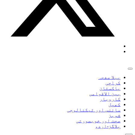
پہلا صفحہ
کراچی
پاکستان
بین الاقوامی
کاروبار
کھیل
سائنس اور ٹیکنالوجی
شوبز
صحت اور خوبصورتی
بلاگز-اردو