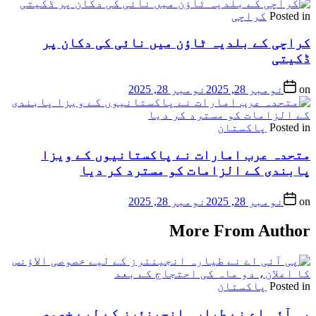
Posted in
کراچی
کراچی کے بلدیہ ٹاؤن میں نائی کی دکان پر
ڈکیتی
on
نومبر 28, 2025
نومبر 28, 2025
Posted in
پاکستان
متحدہ عرب امارات نے پاکستانیوں کے ویزا
پابندی کے الزامات کو مسترد کر دیا
on
نومبر 28, 2025
نومبر 28, 2025
More From Author
Posted in
پاکستان
پی آئی اے نے طیارہ انجینئرز کے لیے خصوصی