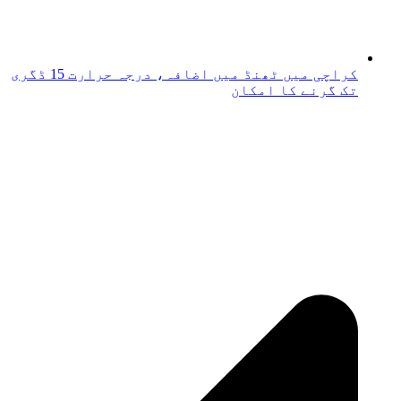
کراچی میں ٹھنڈ میں اضافہ، درجہ حرارت 15 ڈگری
تک گرنے کا امکان