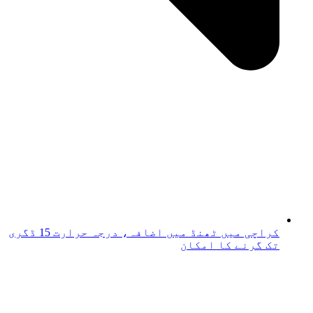
کراچی میں ٹھنڈ میں اضافہ، درجہ حرارت 15 ڈگری
تک گرنے کا امکان