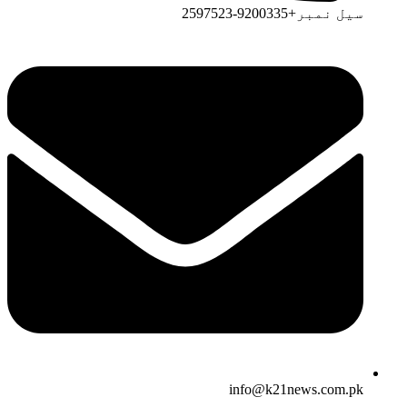
سیل نمبر+9200335-2597523
info@k21news.com.pk