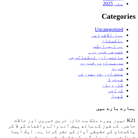
مئی 2025
Categories
Uncategorized
بین الاقوامی
پاکستان
پی ایس ایکس
خصوصی خبریں۔
سائنس اور ٹیکنالوجی
سب سے اوپر خبریں
شوبز
صحت اور خوبصورتی
فیچرڈ
کاروبار
کراچی
کھیل
ہمارے بارے میں
K21 نیوز پورے ملک سے تازہ ترین خبروں اور حالات
حاضرہ کے شوز کے ساتھ پیش آنے والے واقعات کو لا کر
پاکستان کی حقیقی آواز کو نشر کرتا ہے۔ ایک ایسا
چینل جو ہمارے لوگوں کو حقیقی خبروں، شوز،