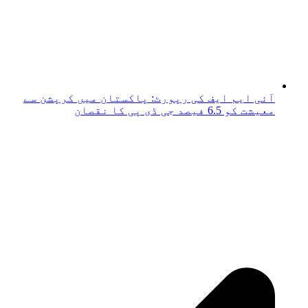
آئی ایم ایف کی رپورٹ: پاکستان میں کرپشن سے
معیشت کو 6.5 فیصد جی ڈی پی کا نقصان