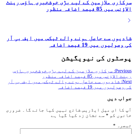
سرکاری ملازمین کے لیے بڑی خوشخبری ہاؤس رینٹ
الاؤنس میں 85 فیصد اضافہ منظور
شادیوں سے حاصل ہونے والے ٹیکس میں ایف بی آر
کی وصولیوں میں 19 فیصد اضافہ
پوسٹوں کی نیویگیشن
Previous:
سرکاری ملازمین کے لیے بڑی خوشخبری ہاؤس
رینٹ الاؤنس میں 85 فیصد اضافہ منظور
Next:
شادیوں سے حاصل ہونے والے ٹیکس میں ایف بی آر
کی وصولیوں میں 19 فیصد اضافہ
جواب دیں
آپ کا ای میل ایڈریس شائع نہیں کیا جائے گا۔
ضروری
خانوں کو
*
سے نشان زد کیا گیا ہے
تبصرہ
*