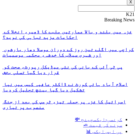
X
K21
Breaking News
غزہ میں بلند و بالا عمارتیں ملبے کا ڈھیر، انخلا کے
احکامات مزید تباہی کی نوید؟
کراچی میں اگلے تین روز کے دوران موسلا دھار بارشوں
اور شہری سیلاب کا خدشہ، محکمہ موسمیات
پی ٹی آئی کے بانی کی نئی میڈیکل رپورٹ، صحت کو
قرار دیا گیا تسلی بخش
اسلام آباد ہائی کورٹ نے ڈاکٹر عافیہ کیس میں نیا
تشکیل دیا گیا بینچ تحلیل کردیا
اسرائیل کا غزہ پر حملہ تیز، ٹرمپ کی بعد از جنگ
منصوبے پر تیاری
کرنسی-ایکسچینج 💸
سونے کی قیمت 🧈
پی ایس ایکس 📊