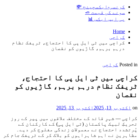
کرنسی-ایکسچینج 💸
سونے کی قیمت 🧈
پی ایس ایکس 📊
Home
کراچی
کراچی میں ٹی ایل پی کا احتجاج، ٹریفک نظام
درہم برہم، گاڑیوں کو نقصان
Posted in
کراچی
کراچی میں ٹی ایل پی کا احتجاج،
ٹریفک نظام درہم برہم، گاڑیوں کو
نقصان
on
اکتوبر 13, 2025
اکتوبر 13, 2025
کراچی — شہرِ قائد کے مختلف علاقوں میں پیر کے روز
تحریکِ لبیک پاکستان (ٹی ایل پی) کے کارکنان کے
پُرتشدد احتجاج نے معمولاتِ زندگی مفلوج کر دیے۔
مظاہرین نے اہم شاہراہوں کو بلاک کر کے ٹریفک جام کر