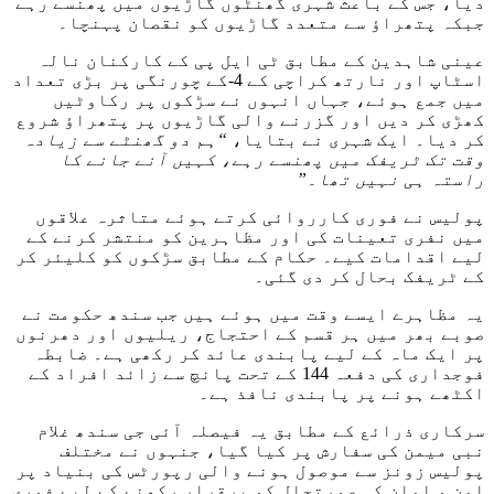
دیا، جس کے باعث شہری گھنٹوں گاڑیوں میں پھنسے رہے
جبکہ پتھراؤ سے متعدد گاڑیوں کو نقصان پہنچا۔
عینی شاہدین کے مطابق ٹی ایل پی کے کارکنان نالہ
اسٹاپ اور نارتھ کراچی کے 4-کے چورنگی پر بڑی تعداد
میں جمع ہوئے، جہاں انہوں نے سڑکوں پر رکاوٹیں
کھڑی کر دیں اور گزرنے والی گاڑیوں پر پتھراؤ شروع
کر دیا۔ ایک شہری نے بتایا،
“ہم دو گھنٹے سے زیادہ
وقت تک ٹریفک میں پھنسے رہے، کہیں آنے جانے کا
راستہ ہی نہیں تھا۔”
پولیس نے فوری کارروائی کرتے ہوئے متاثرہ علاقوں
میں نفری تعینات کی اور مظاہرین کو منتشر کرنے کے
لیے اقدامات کیے۔ حکام کے مطابق سڑکوں کو کلیئر کر
کے ٹریفک بحال کر دی گئی۔
یہ مظاہرے ایسے وقت میں ہوئے ہیں جب سندھ حکومت نے
صوبے بھر میں ہر قسم کے احتجاج، ریلیوں اور دھرنوں
پر ایک ماہ کے لیے پابندی عائد کر رکھی ہے۔ ضابطہ
فوجداری کی دفعہ 144 کے تحت پانچ سے زائد افراد کے
اکٹھے ہونے پر پابندی نافذ ہے۔
سرکاری ذرائع کے مطابق یہ فیصلہ آئی جی سندھ غلام
نبی میمن کی سفارش پر کیا گیا، جنہوں نے مختلف
پولیس زونز سے موصول ہونے والی رپورٹس کی بنیاد پر
امن و امان کی صورتحال کو برقرار رکھنے کے لیے فوری