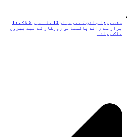
سخت ویزا جانچ کے درمیان 10 ماہ میں 6 لاکھ 15
ہزار سے زائد پاکستانی روزگار کے لیے بیرون
ملک روانہ