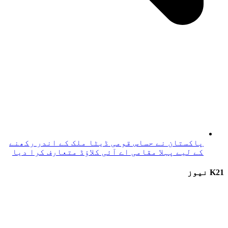
پاکستان نے حساس قومی ڈیٹا ملک کے اندر رکھنے
کے لیے پہلا مقامی اے آئی کلاؤڈ متعارف کرا دیا
K21 نیوز