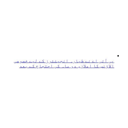
پی آئی اے نے طیارہ انجینئرز کے لیے خصوصی
الاؤنس کا اعلان، دو ماہ کی احتجاج کے بعد