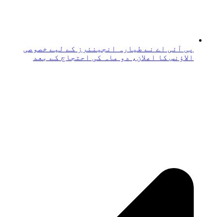
پی آئی اے نے طیارہ انجینئرز کے لیے خصوصی
الاؤنس کا اعلان، دو ماہ کی احتجاج کے بعد