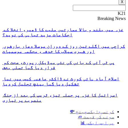
X
K21
Breaking News
غزہ میں بلند و بالا عمارتیں ملبے کا ڈھیر، انخلا کے
احکامات مزید تباہی کی نوید؟
کراچی میں اگلے تین روز کے دوران موسلا دھار بارشوں
اور شہری سیلاب کا خدشہ، محکمہ موسمیات
پی ٹی آئی کے بانی کی نئی میڈیکل رپورٹ، صحت کو
قرار دیا گیا تسلی بخش
اسلام آباد ہائی کورٹ نے ڈاکٹر عافیہ کیس میں نیا
تشکیل دیا گیا بینچ تحلیل کردیا
اسرائیل کا غزہ پر حملہ تیز، ٹرمپ کی بعد از جنگ
منصوبے پر تیاری
کرنسی-ایکسچینج 💸
سونے کی قیمت 🧈
پی ایس ایکس 📊