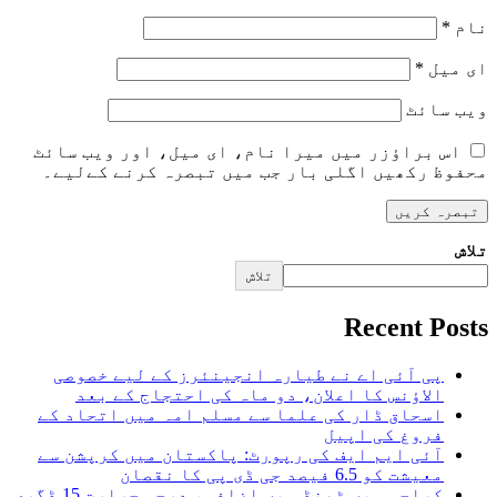
نام
*
ای میل
*
ویب‌ سائٹ
اس براؤزر میں میرا نام، ای میل، اور ویب سائٹ
محفوظ رکھیں اگلی بار جب میں تبصرہ کرنے کےلیے۔
تلاش
تلاش
Recent Posts
پی آئی اے نے طیارہ انجینئرز کے لیے خصوصی
الاؤنس کا اعلان، دو ماہ کی احتجاج کے بعد
اسحاق ڈار کی علما سے مسلم امہ میں اتحاد کے
فروغ کی اپیل
آئی ایم ایف کی رپورٹ: پاکستان میں کرپشن سے
معیشت کو 6.5 فیصد جی ڈی پی کا نقصان
کراچی میں ٹھنڈ میں اضافہ، درجہ حرارت 15 ڈگری