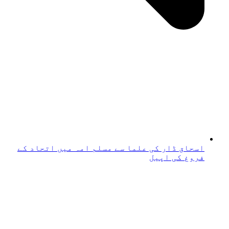
اسحاق ڈار کی علما سے مسلم امہ میں اتحاد کے
فروغ کی اپیل