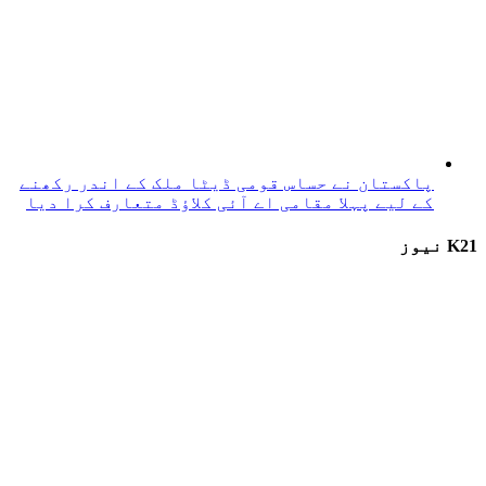
پاکستان نے حساس قومی ڈیٹا ملک کے اندر رکھنے
کے لیے پہلا مقامی اے آئی کلاؤڈ متعارف کرا دیا
K21 نیوز