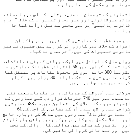
مرحلہ وار مکمل کیا جا رہا ہے۔
اتھارٹی کے ترجمان نے مزید بتایا کہ اس مہم کے ساتھ
ساتھ غیرقانونی اور غیر مجاز تعمیرات کے خلاف “زیرو
ٹالرنس پالیسی” پر بھی سختی سے عمل درآمد کیا جا
رہا ہے۔
“ہم صرف خطرناک عمارتیں گرا نہیں رہے، بلکہ ان
افراد کے خلاف بھی کارروائی کر رہے ہیں جنہوں نے غیر
قانونی تعمیرات کی ہیں،” ترجمان نے کہا۔
رواں سال کے اوائل میں ایک صوبائی کمیٹی نے انکشاف
کیا تھا کہ کراچی میں 56 انتہائی خطرناک عمارتوں سے
تقریباً 300 خاندانوں کو محفوظ مقامات پر منتقل کیا
گیا، جنہیں تین ماہ تک ماہانہ 30 ہزار روپے کرایہ
کی مد میں دیے جا رہے ہیں۔
جولائی میں اُس وقت کے صوبائی وزیر بلدیات سعید غنی
نے سندھ بھر میں 740 خطرناک قرار دی گئی عمارتوں کے
ازسرنو سروے کا اعلان کیا تھا جن میں سے 588 عمارتیں
کراچی میں واقع ہیں۔ اُن کے مطابق، کراچی کی 61
“انتہائی خطرناک” عمارتوں میں سے 56 کی دوبارہ جانچ
اور انخلا مکمل ہو چکا ہے، جبکہ بقیہ پانچ چار گارڈن
اور ایک صدر کے علاقے میں عدالتی کارروائی کے تحت
ہیں اور جلد خالی کروا لی جائیں گی۔