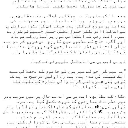
دیا ہے تاکہ کسی ممکنہ سانحے کو روکا جا سکے اور
شہریوں کی جانوں کا تحفظ یقینی بنایا جا سکے۔
جمعرات کو جاری کردہ سرکاری اعلامیے کے مطابق، یہ
مہم صوبائی وزیر برائے بلدیات ناصر حسین شاہ کی
ہدایت پر شروع کی گئی ہے، جبکہ اس کی نگرانی ایس بی
سی اے کے ڈائریکٹر جنرل مظمل حسین حلیپوٹو کر رہے
ہیں۔ اتھارٹی نے ابتدائی طور پر لیاری کے نوباد
اور آگرہ تاج کے علاقوں میں کارروائی شروع کر دی ہے،
جہاں انتہائی خطرناک عمارتوں کو تربیت یافتہ عملے
کی نگرانی میں احتیاط کے ساتھ گرایا جا رہا ہے۔
ڈی جی ایس بی سی اے مظمل حلیپوٹو نے کہا،
“یہ مہم کراچی کے شہریوں کی جانوں کے تحفظ کی سمت
ایک فیصلہ کن قدم ہے۔ ہماری اولین ترجیح یہ ہے کہ
کوئی بھی شہری کسی گرنے والی عمارت کے ملبے تلے
اپنی جان نہ گنوائے۔”
حکام کے مطابق، ایس بی سی اے نے حال ہی میں صوبے بھر
میں خطرناک عمارتوں کا سروے مکمل کیا ہے۔ صرف
کراچی میں 540 عمارتوں کو خطرناک قرار دیا گیا ہے،
جن میں سے 59 کو “انتہائی خطرناک” کی فہرست میں شامل
کیا گیا ہے۔ حکام کا کہنا ہے کہ انہدام کے لیے
منتخب تمام عمارتیں پہلے ہی خالی کروا لی گئی ہیں
اور یہ عمل ضلعی انتظامیہ اور پولیس کی مدد سے