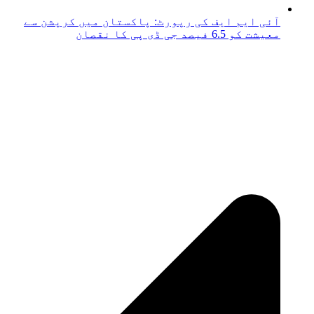
آئی ایم ایف کی رپورٹ: پاکستان میں کرپشن سے
معیشت کو 6.5 فیصد جی ڈی پی کا نقصان