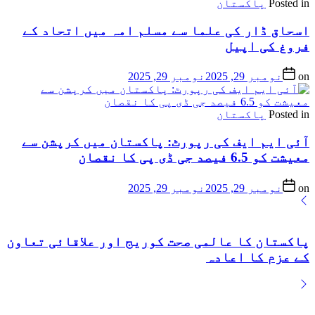
Posted in
پاکستان
اسحاق ڈار کی علما سے مسلم امہ میں اتحاد کے
فروغ کی اپیل
on
نومبر 29, 2025
نومبر 29, 2025
Posted in
پاکستان
آئی ایم ایف کی رپورٹ: پاکستان میں کرپشن سے
معیشت کو 6.5 فیصد جی ڈی پی کا نقصان
on
نومبر 29, 2025
نومبر 29, 2025
پاکستان کا عالمی صحت کوریج اور علاقائی تعاون
کے عزم کا اعادہ