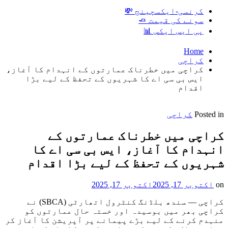
کرنسی-ایکسچینج 💸
سونے کی قیمت 🧈
پی ایس ایکس 📊
Home
کراچی
کراچی میں خطرناک عمارتوں کے انہدام کا آغاز،
ایس بی سی اے کا شہریوں کے تحفظ کے لیے بڑا
اقدام
Posted in
کراچی
کراچی میں خطرناک عمارتوں کے
انہدام کا آغاز، ایس بی سی اے کا
شہریوں کے تحفظ کے لیے بڑا اقدام
on
اکتوبر 17, 2025
اکتوبر 17, 2025
کراچی — سندھ بلڈنگ کنٹرول اتھارٹی (SBCA) نے
کراچی بھر میں بوسیدہ اور خستہ حال عمارتوں کو
منہدم کرنے کے لیے بڑے پیمانے پر آپریشن کا آغاز کر