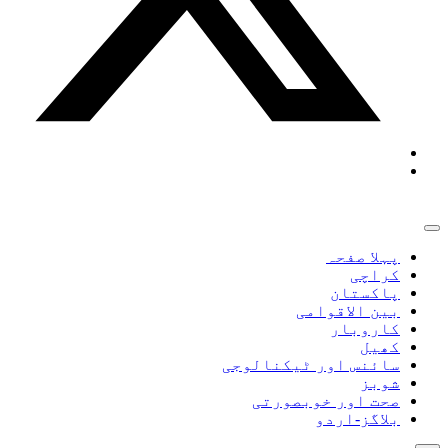
پہلا صفحہ
کراچی
پاکستان
بین الاقوامی
کاروبار
کھیل
سائنس اور ٹیکنالوجی
شوبز
صحت اور خوبصورتی
بلاگز-اردو