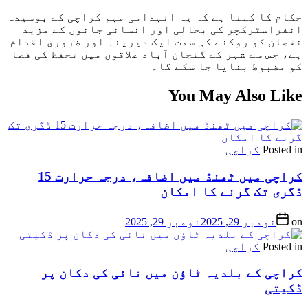
حکام کا کہنا ہے کہ یہ انہدامی مہم کراچی کے بوسیدہ
انفراسٹرکچر کی بحالی اور انسانی جانوں کے مزید
نقصان کو روکنے کی سمت ایک دیرینہ اور ضروری اقدام
ہے، جس سے شہر کے گنجان آباد علاقوں میں تحفظ کی فضا
کو مضبوط بنایا جا سکے گا۔
You May Also Like
Posted in
کراچی
کراچی میں ٹھنڈ میں اضافہ، درجہ حرارت 15
ڈگری تک گرنے کا امکان
on
نومبر 29, 2025
نومبر 29, 2025
Posted in
کراچی
کراچی کے بلدیہ ٹاؤن میں نائی کی دکان پر
ڈکیتی