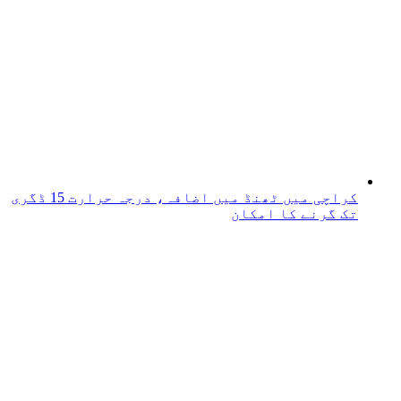
کراچی میں ٹھنڈ میں اضافہ، درجہ حرارت 15 ڈگری
تک گرنے کا امکان