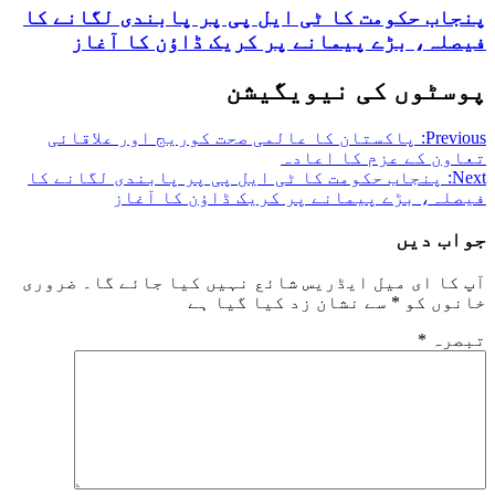
پنجاب حکومت کا ٹی ایل پی پر پابندی لگانے کا
فیصلہ، بڑے پیمانے پر کریک ڈاؤن کا آغاز
پوسٹوں کی نیویگیشن
Previous:
پاکستان کا عالمی صحت کوریج اور علاقائی
تعاون کے عزم کا اعادہ
Next:
پنجاب حکومت کا ٹی ایل پی پر پابندی لگانے کا
فیصلہ، بڑے پیمانے پر کریک ڈاؤن کا آغاز
جواب دیں
آپ کا ای میل ایڈریس شائع نہیں کیا جائے گا۔
ضروری
خانوں کو
*
سے نشان زد کیا گیا ہے
تبصرہ
*