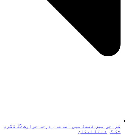
کراچی میں ٹھنڈ میں اضافہ، درجہ حرارت 15 ڈگری
تک گرنے کا امکان