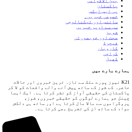
بین الاقوامی
پاکستان
پی ایس ایکس
خصوصی خبریں۔
سائنس اور ٹیکنالوجی
سب سے اوپر خبریں
شوبز
صحت اور خوبصورتی
فیچرڈ
کاروبار
کراچی
کھیل
ہمارے بارے میں
K21 نیوز پورے ملک سے تازہ ترین خبروں اور حالات
حاضرہ کے شوز کے ساتھ پیش آنے والے واقعات کو لا کر
پاکستان کی حقیقی آواز کو نشر کرتا ہے۔ ایک ایسا
چینل جو ہمارے لوگوں کو حقیقی خبروں، شوز،
پروگراموں سے مالا مال کرتا ہے اور ساتھ ہی دلکش
مواد کے ساتھ ان کی تفریح ​​بھی کرتا ہے۔