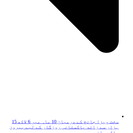
سخت ویزا جانچ کے درمیان 10 ماہ میں 6 لاکھ 15
ہزار سے زائد پاکستانی روزگار کے لیے بیرون
ملک روانہ