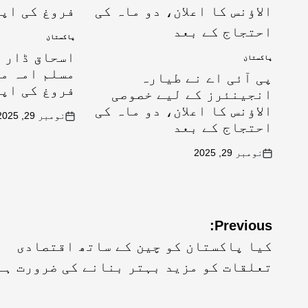
پاکستان
اسحاق ڈار ک
پاکستان
مسلم امہ می
پی آئی اے نے طیارہ
فروغ کی اپ
انجینئرز کے لیے خصوصی
الاؤنس کا اعلان، دو ماہ کی
نومبر 29, 2025
احتجاج کے بعد
نومبر 29, 2025
Previous:
کیا پاکستان کو چین کے ساتھ اقتصادی
تعلقات کو مزید بہتر بنانے کی ضرورت ہے