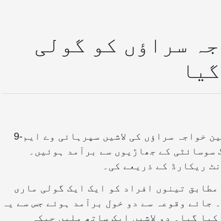
جہ سراؤں کو گولی
گیا
اتوار کے روز ایک لرزہ خیز واقعے میں تین خواجہ سراؤں کی لاشیں سپرہائی وے ایم-9
 سوسائٹی کے جھاڑیوں سے برآمد ہوئیں۔
نٹ ریکارڈ کے ذریعے کی۔
مطابق تینوں افراد کو ایک ایک گولی ماری
۔ جائے وقوعہ سے دو خول برآمد ہوئے جس سے یہ
کیا گیا۔ دو لاشیں ایک ساتھ ملیں جبکہ