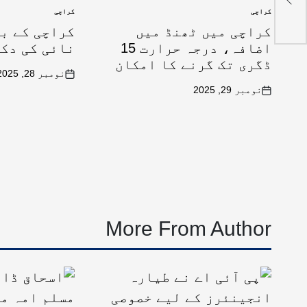
کراچی
کراچی
کراچی میں ٹھنڈ میں
کراچی کے ب
اضافہ، درجہ حرارت 15
نائی کی دکا
ڈگری تک گرنے کا امکان
نومبر 28, 2025
نومبر 29, 2025
More From Author