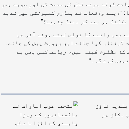
ادت کرتے ہوئے قتل کی مذمت کی اور صوبے بھر
ا:
"ایسے واقعات نے ہماری کمیونٹی میں شدید
نکلنا ہی بند کر دینا چاہیے؟”
ے بھی واقعے کا نوٹس لیتے ہوئے آئی جی
ت گرفتار کیا جائے اور رپورٹ پیش کی جائے۔
 کا مظلوم طبقہ ہیں، ریاست کسی بھی بے
ہیں کرے گی۔”