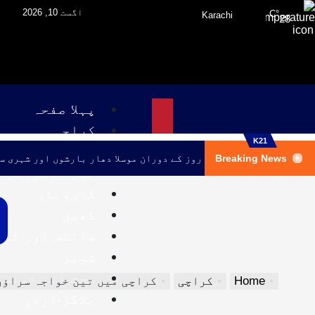
اگست 10, 2026
°C
Karachi
28
پہلا صفحہ
کراچی
K21
پاکستان
Breaking News
کراچی میں اگلے تین روز کے دوران موسلا دھار بارشوں اور شہری س
بین الاقوامی
کاروبار
کھیل
سائنس اور ٹی
شوبز
صحت اور خوبصو
Home
کراچی
کراچی میں تین خواجہ سراؤں ک
بلاگز-اردو