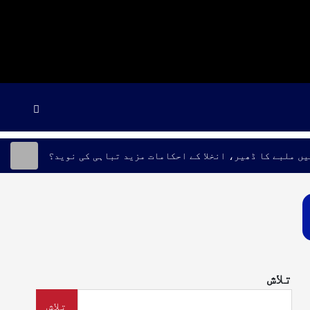
یں ملبے کا ڈھیر، انخلا کے احکامات مزید تباہی کی نوید؟
تلاش
تلاش