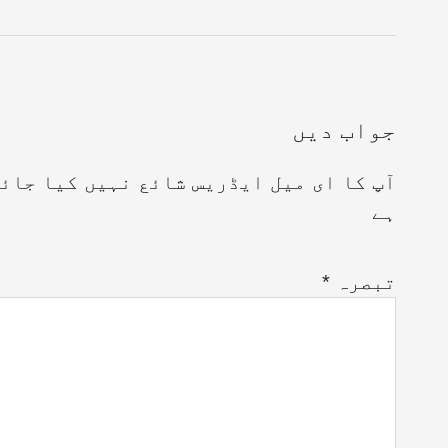
جواب دیں
آپ کا ای میل ایڈریس شائع نہیں کیا جائ
ہے
تبصرہ
*