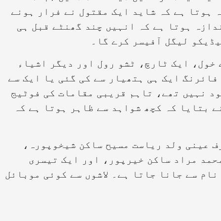
 ہوتا ہے کہ شاید ایک مقتول نے فرار ہونے
ندازہ ہوتا ہے کہ انہیں چند گھنٹے قبل ہی
یڈیکو لیگل آفیسر کرے گا۔
وعہ سے دو 9 ایم ایم کے خول، ایک ٹارچ، ٹشو رول اور دیگر اشیاء
فائرنگ ایک ہی ہتھیار سے کی گئی یا ایک سے
ود نہیں تھے، تاہم قریبی مقامات کی فوٹیج
ے بتایا کہ کچھ شواہد سے ظاہر ہوتا ہے کہ
رف عینی ولد ریاست مسیح ساکن شیخوپورہ،
حمد مراد ساکن خیرپور، اور ایک تیسری
نام سے جانا جاتا ہے۔ لاشوں سے کوئی موبائل