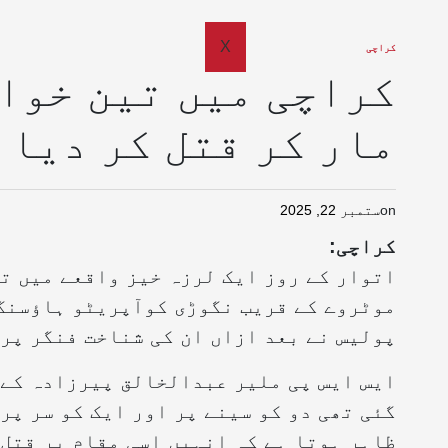
X
کراچی
کراچی میں تین خوا
مار کر قتل کر دیا 
on
ستمبر 22, 2025
کراچی:
موٹروے کے قریب نگوڑی کوآپریٹو ہاؤسنگ
پولیس نے بعد ازاں ان کی شناخت فنگر پر
ایس ایس پی ملیر عبدالخالق پیرزادہ کے 
گئی تھی دو کو سینے پر اور ایک کو سر پر
ظاہر ہوتا ہے کہ انہیں اسی مقام پر قتل 