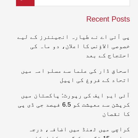
Recent Posts
پی آئی اے نے طیارہ انجینئرز کے لیے
خصوصی الاؤنس کا اعلان، دو ماہ کی
احتجاج کے بعد
اسحاق ڈار کی علما سے مسلم امہ میں
اتحاد کے فروغ کی اپیل
آئی ایم ایف کی رپورٹ: پاکستان میں
کرپشن سے معیشت کو 6.5 فیصد جی ڈی پی
کا نقصان
کراچی میں ٹھنڈ میں اضافہ، درجہ