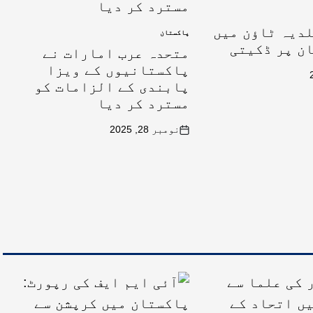
لدیہ ٹاؤن میں
پاکستان
ن پر ڈکیتی
متحدہ عرب امارات نے
پاکستانیوں کے ویزا
پابندی کے الزامات کو
مسترد کر دیا
نومبر 28, 2025