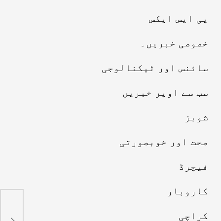
پی ایس ایکس
خصوصی خبریں۔
سائنس اور ٹیکنالوجی
سب سے اوپر خبریں
شوبز
صحت اور خوبصورتی
فیچرڈ
کاروبار
ساب
کراچی
متن