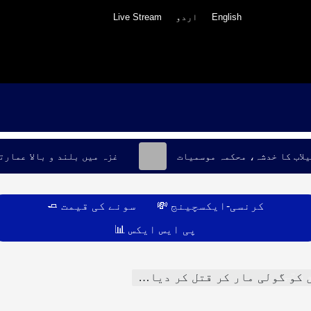
English
اردو
Live Stream
یلاب کا خدشہ، محکمہ موسمیات
غزہ میں بلند و بالا عمارت
کرنسی-ایکسچینج 💸
سونے کی قیمت 🧈
پی ایس ایکس 📊
کنالوجی
رتی
و گولی مار کر قتل کر دیا گیا