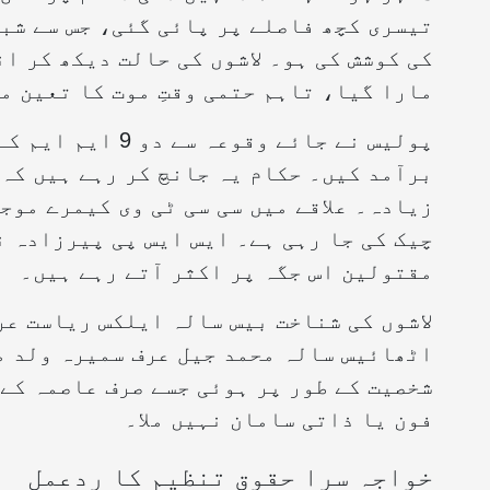
تیسری کچھ فاصلے پر پائی گئی، جس سے شبہ
کی کوشش کی ہو۔ لاشوں کی حالت دیکھ کر ا
مارا گیا، تاہم حتمی وقتِ موت کا تعین م
پولیس نے جائے وق
برآمد کیں۔ حکام یہ جانچ کر رہے ہیں کہ 
زیادہ۔ علاقے میں سی سی ٹی وی کیمرے موج
چیک کی جا رہی ہے۔ ایس ایس پی پیرزادہ ن
مقتولین اس جگہ پر اکثر آتے رہے ہیں۔
لاشوں کی شناخت بیس سالہ ایلکس ریاست ع
اٹھائیس سالہ محمد جیل عرف سمیرہ ولد م
شخصیت کے طور پر ہوئی جسے صرف عاصمہ کے 
فون یا ذاتی سامان نہیں ملا۔
خواجہ سرا حقوق تنظیم کا ردعمل