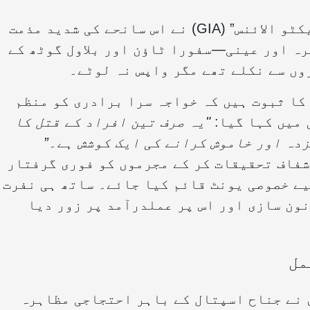
خواجہ سرا حقوق کی تنظیم "جینڈر انٹرایکٹو الائنس” (GIA) نے اس سانحے کی شدید مذمت
ہ اور عینی—سفورا ٹاؤن اور بلاول گوٹھ کے
وں سے نکلے تھے مگر واپس نہ لوٹے۔
کا ثبوت ہیں کہ خواجہ سرا برادری کو منظم
 میں کہا گیا:
"یہ صرف تین افراد کے قتل کا
دہ اور خاموش کرانے کی ایک کوشش ہے۔”
شفاف تحقیقات کر کے مجرموں کو فوری گرفتار
یے خصوصی یونٹ قائم کیا جائے۔ ساتھ ہی نفرت
نون سازی اور اس پر عملدرآمد پر زور دیا
مل
سرا برادری نے جناح اسپتال کے باہر احتجاجی مظاہرہ