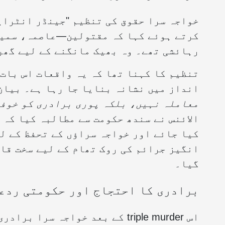
کرتے ہوئے کہا کہ مقتولین—عاصمہ، سمیر
رہائشی تھے۔ وہ بھیک مانگنے کے لیے گھر
تنظیم کا کہنا تھا کہ یہ واقعات اس بات 
انداز میں نشانہ بنایا جا رہا ہے۔ بیان
معاملہ نہیں، بلکہ پوری برادری کو خوفز
الائنس نے سندھ حکومت سے مطالبہ کیا کہ 
کیا جائے اور خواجہ سراؤں کے تحفظ کے ل
انگیز جرائم کی روک تھام کے لیے سخت قا
گیا۔
برادری کا احتجاج اور حکومتی ردع
اس triple murder کے بعد خواجہ 