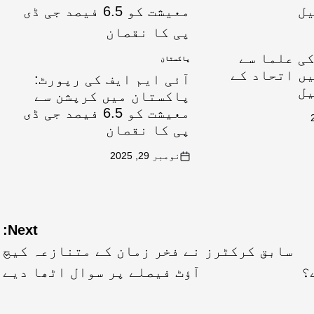
ی علما سے
پاکستان
ں اتحاد کے
آئی ایم ایف کی رپورٹ:
یل
پاکستان میں کرپشن سے
معیشت کو 6.5 فیصد جی ڈی
پی کا نقصان
نومبر 29, 2025
Next:
سابق کرکٹرز نے فخر زمان کے متنازعہ کیچ
؟
آؤٹ فیصلے پر سوال اٹھا دیے