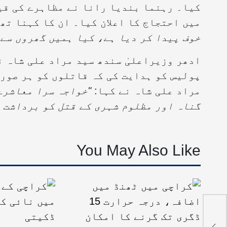
کیا۔ رہنما بندیا رانا نے مظاہرے کی قی
میں احتجاج کا اعلان کیا۔ ان کا کہنا تھ
خوف پیدا کر دیا ہے، کیا ہمیں گھروں سے 
ادھر وزیراعلیٰ سندھ سید مراد علی شاہ ن
پولیس کو ہدایت کی کہ قاتلوں کو ہر صور
مراد علی شاہ نے کہا:
"خواجہ سرا معاشرے
گناہ اور مظلوم شہری کے قتل کو برداشت ن
You May Also Like
تھ