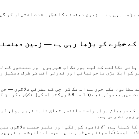
 بڑھا رہی ہے — زمین دھنسنے کا خطرہ شدت اختیار کر گی
کے خطرے کو بڑھا رہی ہے — زمین دھنسنے
ن پانی نکالنے کے لیے بورنگ اب شہریوں اور صنعتوں کے ل
ر کو ایک بڑی ماحولیاتی اور قدرتی آفت کی طرف دھکیل ر
مطابق، یکم جون سے اب تک کراچی کے مشرقی علاقوں — جن 
میں 57 جھٹکے محسوس کیے جا چکے ہیں۔ یہ جھٹکے اگرچہ شدت
 کے درمیان براہِ راست سائنسی تعلق ثابت نہیں ہوا، لی
 زور دے رہی ہے۔
ا کہنا ہے، "لانڈھی، کورنگی اور ملیر جیسے علاقوں میں
مقامات پر زمین 15 سینٹی میٹر تک بیٹھ چکی ہے، اور سالانہ اوسط 1.5 سینٹ