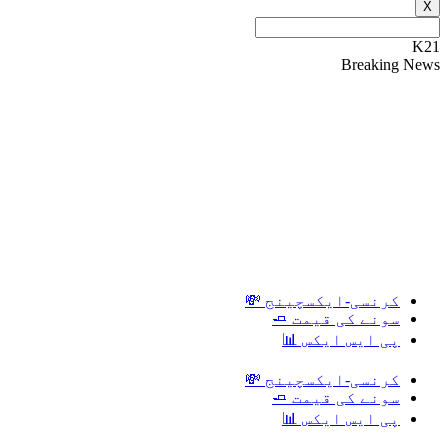
X
K21
Breaking News
کرنسی-ایکسچینج 💸
سونے کی قیمت 🧈
پی ایس ایکس 📊
کرنسی-ایکسچینج 💸
سونے کی قیمت 🧈
پی ایس ایکس 📊