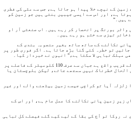
مین کے نیچے خلا پیدا ہو جاتا ہے، جس سے مٹی کی فطری
ہوتا ہے، اور اس سے ایسی جیبیں بنتی ہیں جو زمین کو
ے ہیں۔”
 واٹر بورنگ پر انحصار کر رہے ہیں۔ اب صنعتی آر او
ذخائر تیزی سے ختم ہو رہے ہیں۔
پانی نکالنے کے ساتھ ساتھ بغیر منصوبہ بندی کے
جائیں تو خطرہ کئی گنا بڑھ جاتا ہے۔ اگر فوری طور پر
ی مہلک تباہی لا سکتا ہے،” انہوں نے خبردار کیا۔
یہ تشویش صرف مقامی زمین کے بیٹھنے تک محدود نہیں۔ ڈاکٹر عدنان خان نے نشاندہی کی کہ کراچی ایک حساس زون کے قریب واقع ہے جہاں سے صرف 110 کلومیٹر کے فاصلے پر
 الحال خطرناک نہیں سمجھے جاتے، لیکن بلوچستان یا
ا زلزلہ آیا تو کراچی جیسے زمین بیٹھنے والے اور غیر
 زیرِ زمین پانی نکالنے کا عمل عام ہے، اور اس کے
نہ روکا تو آج کی بقا کے لیے کیے گئے فیصلے کل تباہی