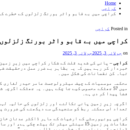
Home
کراچی
کراچی میں بے قابو واٹر بورنگ زلزلوں کے خطرے کو
Posted in
کراچی
کراچی میں بے قابو واٹر بورنگ زلزلوں 
on
جولائی 3, 2025
جولائی 3, 2025
کراچی
– پانی کی شدید قلت کے شکار کراچی میں زیرِ زمی
خبردار کر رہے ہیں کہ یہ بظاہر بے ضرر عمل درحقیقت شہ
تباہ کن نقصانات کی شکل میں۔
محکمہ موسمیات کے چیف میٹرولوجسٹ عامر حیدر لغاری کے 
فضا پیدا کر دی ہے۔
اگرچہ زیرِ زمین پانی نکالنے اور زلزلوں کی حالیہ لہر
تعداد اس ممکنہ ربط کو سنجیدگی سے دیکھنے کی ضرورت پر
کراچی یونیورسٹی کے ارضیات کے ماہر ڈاکٹر عدنان خان ک
ڈھانچے کی بنیادوں کو خطرے میں ڈال رہی ہیں۔”