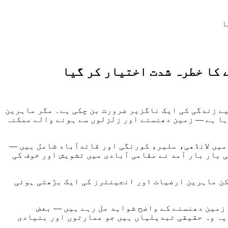
ا
 کا خطرہ شدت اختیار کر گیا
یے زندگی کی ایک ناگزیر ضرورت بن چکی ہے۔ مگر ماہرین
ہا ہے — زمین دھنسنے اور زلزلوں سے ہونے والے ممکنہ
میں لانڈھی، ملیر، کورنگی اور قائدآباد شامل ہیں —
 میں معمولی تھے (1.5 سے 3.8 ریکٹر اسکیل تک)، مگر ان کی بار بار آمد نے مقامی آبادی میں تشویش اور خوف کی
کن ماہرین ارضیات اور انجینئرز کی ایک بڑھتی ہوئی
 زمین دھنسنے کے واضح شواہد مل رہے ہیں — بعض
ی میٹر ہے۔ یہ صرف اعدادوشمار نہیں، یہ وہ حقیقی تبدیلیاں ہیں جو عمارتوں اور بنیادی