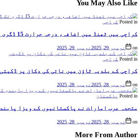
You May Also Like
Posted in
کراچی
کراچی میں ٹھنڈ میں اضافہ، درجہ حرارت 15 ڈگری تک گرنے کا امکان
on
نومبر 29, 2025
نومبر 29, 2025
Posted in
کراچی
کراچی کے بلدیہ ٹاؤن میں نائی کی دکان پر ڈکیتی
on
نومبر 28, 2025
نومبر 28, 2025
Posted in
پاکستان
متحدہ عرب امارات نے پاکستانیوں کے ویزا پابندی
on
نومبر 28, 2025
نومبر 28, 2025
More From Author