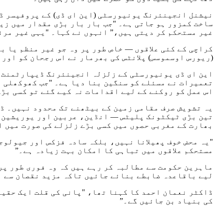
نیشنل انجینئرنگ یونیورسٹی (این ای ڈی) کے پروفیسر ڈا
ساخت کمزور ہو جاتی ہے۔ "جب بار بار بڑی مقدار میں زیر
غیر مستحکم کر دیتی ہیں،” انہوں نے کہا۔ "یہی غیر مرئ
کراچی کے کئی علاقوں — خاص طور پر وہ جو غیر منظم یا 
(ریورس اوسموسس) پلانٹس کی بھرمار نے اس رجحان کو اور 
این ای ڈی یونیورسٹی کے زلزلہ انجینئرنگ ڈیپارٹمنٹ ک
تعمیرات نے مسئلے کو سنگین بنا دیا ہے۔ "جب کھوکھلی ہ
اس عمل کو روکنے کے لیے اقدامات نہ کیے گئے تو کسی بڑ
تین بڑی ٹیکٹونک پلیٹس — انڈین، عربین اور یوریشین —
بھارت کے مغربی حصوں میں کسی بڑے زلزلے کی صورت میں ا
"یہ محض خوف پھیلانا نہیں، بلکہ سادہ فزکس اور جیولوجی
مستحکم علاقوں میں تباہی کا امکان بہت زیادہ ہے۔”
ماہرین حکومت سے مطالبہ کر رہے ہیں کہ وہ فوری طور پر 
لیے باقاعدہ ضابطے بنائے جائیں تاکہ مزید نقصان سے ب
ڈاکٹر نعمان احمد کا کہنا تھا، "پانی کی قلت ایک حقیقت
کی بنیاد بن جائیں گے۔”