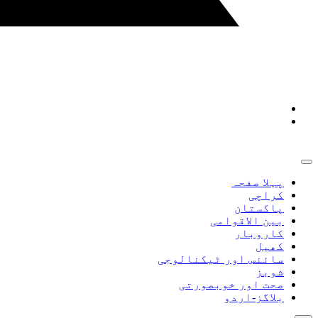
پہلا صفحہ
کراچی
پاکستان
بین الاقوامی
کاروبار
کھیل
سائنس اور ٹیکنالوجی
شوبز
صحت اور خوبصورتی
بلاگز-اردو