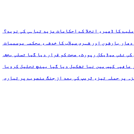
ملبے کا ڈھیر، انخلا کے احکامات مزید تباہی کی نوید؟
 دھار بارشوں اور شہری سیلاب کا خدشہ، محکمہ موسمیات
 کی نئی میڈیکل رپورٹ، صحت کو قرار دیا گیا تسلی بخش
ر عافیہ کیس میں نیا تشکیل دیا گیا بینچ تحلیل کردیا
ہ پر حملہ تیز، ٹرمپ کی بعد از جنگ منصوبے پر تیاری