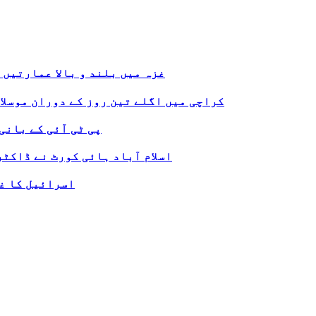
غزہ میں بلند و بالا عمارتیں 
کراچی میں اگلے تین روز کے دوران موسلا
پی ٹی آئی کے بانی
اسلام آباد ہائی کورٹ نے ڈاکٹ
اسرائیل کا غز