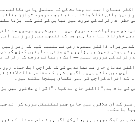
کٹر نعمان احمد نے وضاحت کی کہ مسلسل پانی نکالنے سے ز
ِ زمین پانی نکالا جاتا ہے تو نیچے موجود توازن متاثر 
ی خطرات زلزلے کی صورت میں تباہی کو کئی گنا بڑھا سکت
بنیادی سہولیات سے محروم ہیں — میں شہری برسوں سے ذاتی
بھی خطرناک بنا دیا ہے، جس کے نتیجے میں زیرِ زمین آبی 
ے سربراہ ڈاکٹر مسعود رفی نے متنبہ کیا کہ زیرِ زمین 
وتی ہوئی زمین پر ہزاروں ٹن وزنی عمارتیں کھڑی کر دی 
ے زلزلے کی ضرورت نہیں — ایک درمیانے درجے کا زلزلہ بھ
 آپس میں ملتی ہیں۔ اگرچہ شہر کے مقامی فالٹ لائنز فی
س کے اثرات کراچی کو بھی نقصان پہنچا سکتے ہیں۔
 کی بات ہے،” ڈاکٹر خان نے کہا۔ "اگر ان علاقوں میں بڑ
شہر کے ان علاقوں میں جامع جیوٹیکنیکل سروے کرائے جہاں
چا جا سکے۔
 ہے، لوگ مجبور ہیں، لیکن اگر ہم نے اس مسئلے کو فوری 