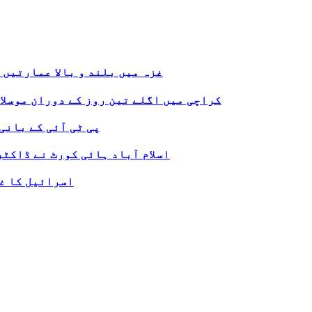
غزہ میں بلند و بالا عمارتیں 
کراچی میں اگلے تین روز کے دوران موسلا
پی ٹی آئی کے بانی
اسلام آباد ہائی کورٹ نے ڈاکٹ
اسرائیل کا غز