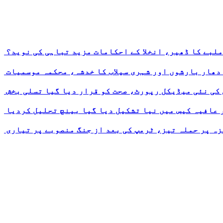
ملبے کا ڈھیر، انخلا کے احکامات مزید تباہی کی نوید؟
 دھار بارشوں اور شہری سیلاب کا خدشہ، محکمہ موسمیات
 کی نئی میڈیکل رپورٹ، صحت کو قرار دیا گیا تسلی بخش
ر عافیہ کیس میں نیا تشکیل دیا گیا بینچ تحلیل کردیا
ہ پر حملہ تیز، ٹرمپ کی بعد از جنگ منصوبے پر تیاری