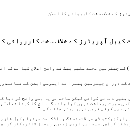
رز کے خلاف سخت کارروائی کا اعلان
کیبل آپریٹرز کے خلاف سخت کارروائی کا 
کے چیئرمین محمد سلیم بیگ نے واضح اعلان کیا ہے کہ ان
کے دوران چیئرمین پیمرا نے ایسوسی ایشن کے نمائندوں س
 یقین دہانی کرائی لیکن ساتھ ہی یہ بھی واضح کر دیا 
سی صورت برداشت نہیں کیا جائے گا۔ ان کا کہنا تھا:
“ہم
ئی میں کوئی نرمی نہیں برتی جائے گی۔”
یں ایگزیکٹو ڈی جی لائسنسنگ براڈکاسٹ میڈیا وکیل خان، 
ریشنز کراچی سید ایم اویس زیدی، ریجنل ڈائریکٹر کراچی