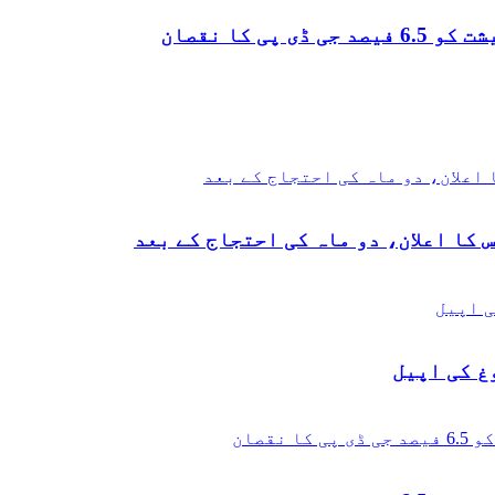
 کا نقصان
 کا اعلان، دو ماہ کی احتجاج کے بعد
غ کی اپیل