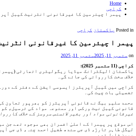
Home
کراچی
پیمر ا چیئرمین کا غیرقانونی انٹرنیٹ کیبل آپریٹ
Posted in
پاکستان
کراچی
پیمر ا چیئرمین کا غیرقانونی انٹرنیٹ 
on
ستمبر 11, 2025
ستمبر 11, 2025
کراچی (11 ستمبر 2025):
پاکستان الیکٹرانک میڈیا ریگولیٹری اتھارٹی (پیمرا) 
خلاف سخت کارروائی کی جائے گی۔
کراچی میں کیبل آپریٹرز ایسوسی ایشن کے دفتر کے دورے 
تفصیلی بات چیت کی۔
محمد سلیم بیگ نے قانونی آپریٹرز کو بھرپور تعاون کی
قانونی کیبل نیٹ ورکس اور ممنوعہ مواد کی ترسیل، کو ک
غیرقانونی مواد اور بغیر لائسنس سروسز کے خلاف کارروا
اس موقع پر پیمرا کے اعلیٰ افسران بھی موجود تھے جن م
لیگل طاہر تارڑ، ڈی جی سندھ طفیل احمد چنہ، ڈی جی آپ
میمن شامل تھے۔