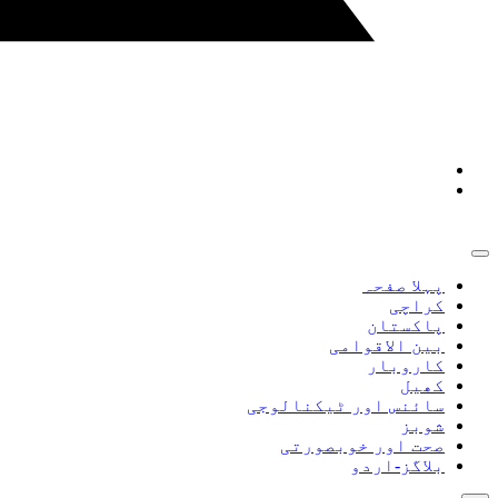
پہلا صفحہ
کراچی
پاکستان
بین الاقوامی
کاروبار
کھیل
سائنس اور ٹیکنالوجی
شوبز
صحت اور خوبصورتی
بلاگز-اردو