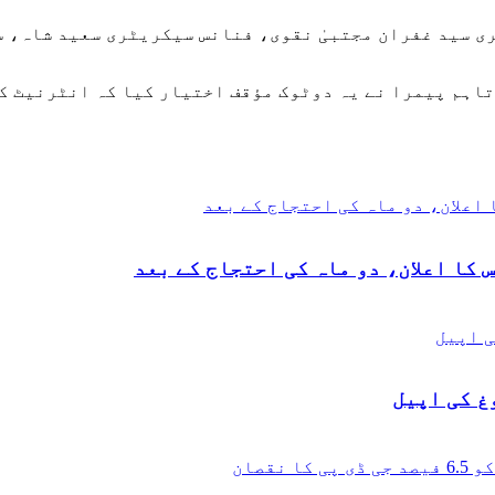
 سید غفران مجتبیٰ نقوی، فنانس سیکریٹری سعید شاہ، س
 تاہم پیمرا نے یہ دوٹوک مؤقف اختیار کیا کہ انٹرنیٹ 
 کا اعلان، دو ماہ کی احتجاج کے بعد
غ کی اپیل