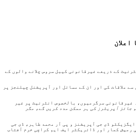
اعلان
ٹرنیٹ کے ذریعے غیرقانونی کیبل سروس چلانے والوں کے
ے ملاقات کی اور ان کے مسائل اور آپریشنل چیلنجز پر
کہ غیرقانونی سرگرمیوں، بالخصوص انٹرنیٹ پر غیر
 جائز آپریٹرز کی ہر ممکن مدد کریں گے، مگر
ایگزیکٹو ڈی جی آپریشنز و پی آر محمد طاہر، ڈی جی
 رمیش کمار اور ڈائریکٹر ایف ایم کراچی خرم آفتاب