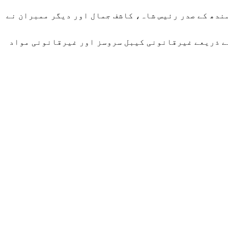
ندھ کے صدر رئیس شاہ، کاشف جمال اور دیگر ممبران نے
کے ذریعے غیرقانونی کیبل سروسز اور غیرقانونی مواد