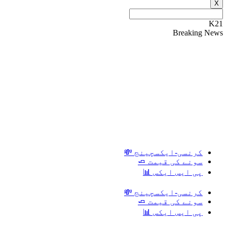
X
K21
Breaking News
کرنسی-ایکسچینج 💸
سونے کی قیمت 🧈
پی ایس ایکس 📊
کرنسی-ایکسچینج 💸
سونے کی قیمت 🧈
پی ایس ایکس 📊