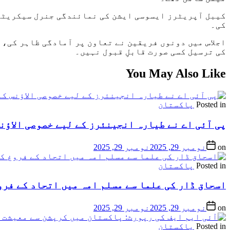
کیبل آپریٹرز ایسوسی ایشن کی نمائندگی جنرل سیکریٹری
کی۔
اجلاس میں دونوں فریقین نے تعاون پر آمادگی ظاہر کی،
کی ترسیل کسی صورت قابلِ قبول نہیں۔
You May Also Like
Posted in
پاکستان
پی آئی اے نے طیارہ انجینئرز کے لیے خصوصی الاؤنس
on
نومبر 29, 2025
نومبر 29, 2025
Posted in
پاکستان
اسحاق ڈار کی علما سے مسلم امہ میں اتحاد کے فرو
on
نومبر 29, 2025
نومبر 29, 2025
Posted in
پاکستان