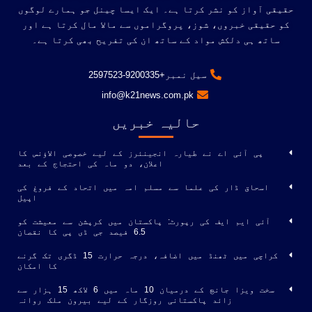
حقیقی آواز کو نشر کرتا ہے۔ ایک ایسا چینل جو ہمارے لوگوں
کو حقیقی خبروں، شوز، پروگراموں سے مالا مال کرتا ہے اور
ساتھ ہی دلکش مواد کے ساتھ ان کی تفریح ​​بھی کرتا ہے۔
سیل نمبر+9200335-2597523
info@k21news.com.pk
حالیہ خبریں
پی آئی اے نے طیارہ انجینئرز کے لیے خصوصی الاؤنس کا
اعلان، دو ماہ کی احتجاج کے بعد
اسحاق ڈار کی علما سے مسلم امہ میں اتحاد کے فروغ کی
اپیل
آئی ایم ایف کی رپورٹ: پاکستان میں کرپشن سے معیشت کو
6.5 فیصد جی ڈی پی کا نقصان
کراچی میں ٹھنڈ میں اضافہ، درجہ حرارت 15 ڈگری تک گرنے
کا امکان
سخت ویزا جانچ کے درمیان 10 ماہ میں 6 لاکھ 15 ہزار سے
زائد پاکستانی روزگار کے لیے بیرون ملک روانہ