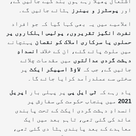
اشتعال پھیلا رہے ہوں بند کیے جائیں گے،
اور
پوسٹرز و بینرز
ہٹائے جائیں گے۔
اعلامیے میں یہ بھی کہا گیا کہ جو افراد
نفرت انگیز تقریروں، پولیس اہلکاروں پر
حملوں یا سرکاری املاک کو نقصان
پہنچانے
میں ملوث پائے گئے، ان کے خلاف
انسدادِ
دہشت گردی عدالتوں
میں مقدمات چلائے
جائیں گے، جب کہ
لاؤڈ اسپیکر ایکٹ
پر
سختی سے عملدرآمد کرایا جائے گا۔
یاد رہے کہ
ٹی ایل پی
پر پہلی بار
اپریل
2021
میں پنجاب حکومت کی سفارش پر
انسدادِ دہشت گردی ایکٹ کے تحت پابندی
عائد کی گئی تھی، تاہم بعد میں ایک
معاہدے کے بعد پابندی ہٹا دی گئی تھی،