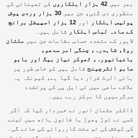
بھر میں
42 ہزار اہلکاروں
کی تعیناتی کی
منظوری دی گئی، جن میں
30 ہزار وردی پوش
پولیس اہلکار
اور
12 ہزار اسپیشل برانچ
کے سادہ لباس اہلکار
شامل ہیں۔
لاہور کے متعدد حساس مقامات جن میں
ملتان
روڈ، شاہدرہ، چنگی امر سدھو،
باغبانپورہ، ٹھوکر نیاز بیگ اور بابو
صابو انٹرچینج
شامل ہیں کو خاص طور پر
ہائی الرٹ قرار دیا گیا ہے، کیونکہ یہ
علاقے ماضی میں ٹی ایل پی کی پرتشدد
سرگرمیوں کا مرکز رہے ہیں۔
ڈاکٹر عثمان انور نے خبردار کیا کہ اگر
کسی نے توڑ پھوڑ یا قانون ہاتھ میں لینے
کی کوشش کی تو سخت کارروائی کی جائے گی۔
“جو عناصر تشدد میں ملوث پائے گئے، ان کے