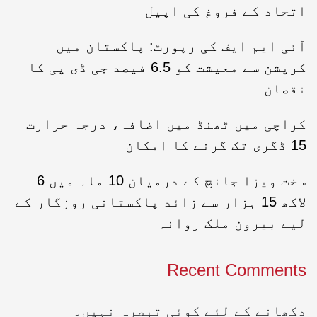
اتحاد کے فروغ کی اپیل
آئی ایم ایف کی رپورٹ: پاکستان میں
کرپشن سے معیشت کو 6.5 فیصد جی ڈی پی کا
نقصان
کراچی میں ٹھنڈ میں اضافہ، درجہ حرارت
15 ڈگری تک گرنے کا امکان
سخت ویزا جانچ کے درمیان 10 ماہ میں 6
لاکھ 15 ہزار سے زائد پاکستانی روزگار کے
لیے بیرون ملک روانہ
Recent Comments
دکھانے کے لئے کوئی تبصرہ نہیں۔