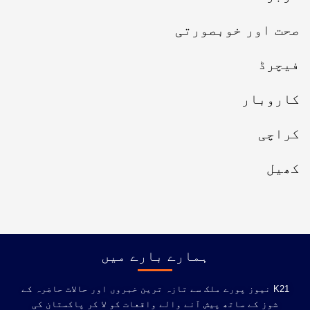
صحت اور خوبصورتی
فیچرڈ
کاروبار
کراچی
کھیل
ہمارے بارے میں
K21 نیوز پورے ملک سے تازہ ترین خبروں اور حالات حاضرہ کے
شوز کے ساتھ پیش آنے والے واقعات کو لا کر پاکستان کی