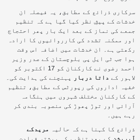
سرکاری ذرائع کے مطابق، یہ فیصلہ ان
خدشات کے پیشِ نظر کیا گیا ہے کہ تنظیم
جمعے کی نماز کے بعد ایک بار پھر احتجاج
اور ممکنہ تشدد کی کارروائیوں کا ارادہ
رکھتی ہے۔ ان خدشات میں اضافہ اس وقت
ہوا جب ٹی ایل پی بلوچستان کے صدر وزیر
احمد رضوی نے کارکنان کو 17 اکتوبر کو
لاہور کے
داتا دربار
پہنچنے کی ہدایت کی۔
خفیہ اداروں کی رپورٹس کے مطابق، تنظیم
کے کارکنان مختلف شہروں میں ہنگامہ
آرائی اور توڑ پھوڑ کی منصوبہ بندی کر
رہے ہیں۔
ذرائع کا کہنا ہے کہ حالیہ
مریدکے
آپریشن
کے بعد تنظیم کی بیشتر قیادت