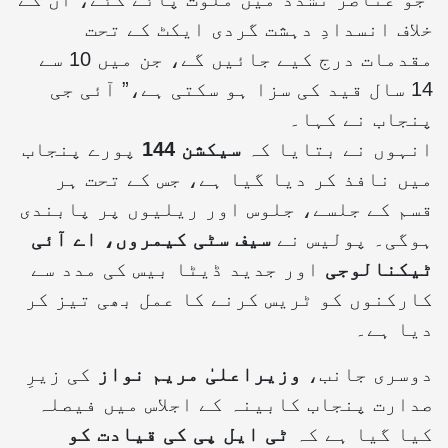
خلاف انسدادِ دہشت گردی ایکٹ کے تحت
مقدمات درج کیے جائیں گے، جن میں 10 سے
14 سال قید کی سزا ہو سکتی ہے،” آئی جی
پنجاب نے کہا۔
انہوں نے بتایا کہ
سیکشن 144
پورے پنجاب
میں نافذ کر دیا گیا ہے، جس کے تحت ہر
قسم کے جلسے، جلوس اور ریلیوں پر پابندی
ہوگی۔ پولیس نے
سیف سٹی کیمروں، اے آئی
ٹیکنالوجی
اور جدید ڈیٹا بیس کی مدد سے
کارکنوں کو ٹریس کرنے کا عمل بھی تیز کر
دیا ہے۔
دوسری جانب،
وزیراعلیٰ مریم نواز
کی زیرِ
صدارت پنجاب کابینہ کے اجلاس میں فیصلہ
کیا گیا ہے کہ
ٹی ایل پی کی قیادت کو