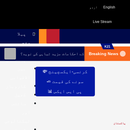
English
اردو
Live Stream
پہلا
صفحہ
K21
کراچی
Breaking News
یں ملبے کا ڈھیر، انخلا کے احکامات مزید تباہی کی نوید؟
پاکستان
بین
کرنسی-ایکسچینج 💸
الاقوامی
سونے کی قیمت 🧈
کاروبار
پی ایس ایکس 📊
کھیل
سائنس
اور
ٹیکنالوجی
پاکستان
شوبز