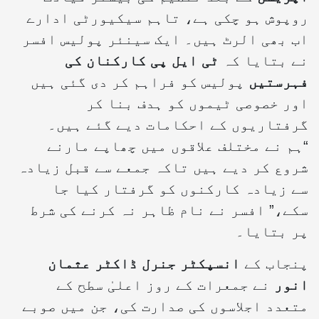
روپوش ہو چکی ہے، تاہم سیکیورٹی ادارے
اب بھی الرٹ ہیں۔ ایک سینئر پولیس افسر
نے بتایا کہ
ٹی ایل پی کارکنان کی
فہرستیں
پولیس کو فراہم کر دی گئی ہیں
اور خصوصی ٹیموں کو ہدف بنا کر
گرفتاریوں کے احکامات دیے گئے ہیں۔
“ہم نے مختلف علاقوں میں چھاپے مارنے
شروع کر دیے ہیں تاکہ جمعے سے قبل زیادہ
سے زیادہ کارکنوں کو گرفتار کیا جا
سکے،” افسر نے نام ظاہر نہ کرنے کی شرط
پر بتایا۔
پنجاب کے
انسپکٹر جنرل ڈاکٹر عثمان
انور
نے جمعرات کے روز اعلیٰ سطح کے
متعدد اجلاسوں کی صدارت کی، جن میں صوبے