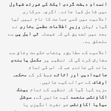
انسدادِ دہشت گردی ایکٹ کی فورتھ شیڈول
میں شامل کیا جائے۔ اگرچہ سرکاری
اعلامیے میں کسی جماعت کا نام نہیں لیا
گیا، لیکن
وزیرِ اطلاعات عظمیٰ بخاری
نے
بعد میں تصدیق کی کہ فیصلہ
ٹی ایل پی
سے
متعلق ہے۔
اعلامیے کے مطابق، پنجاب حکومت وفاق سے
سفارش کرے گی کہ تنظیم پر
مکمل پابندی
عائد کی جائے، جب کہ اس کی تمام
جائیدادیں اور اثاثے
ضبط کر کے
محکمہ
اوقاف
کے حوالے کیے جائیں۔
مزید کہا گیا کہ تنظیم کے تمام
بینک
اکاؤنٹس منجمد
کیے جائیں گے،
سوشل
میڈیا اکاؤنٹس
جو نفرت انگیزی یا