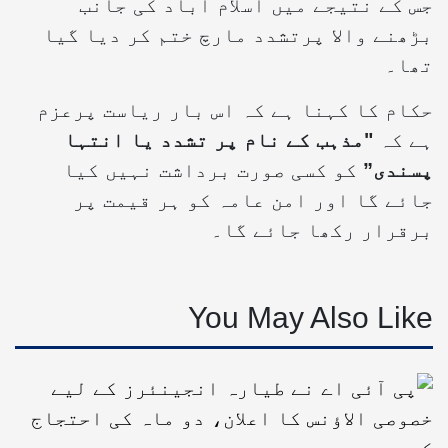
جس کے نتیجے میں اسلام آباد کی جانب
بڑھنے والا پرتشدد مارچ ختم کر دیا گیا
تھا۔
حکام کا کہنا ہے کہ اس بار ریاست پرعزم
ہے کہ
"مذہب کے نام پر تشدد یا انتہا
پسندی”
کو کسی صورت برداشت نہیں کیا
جائے گا اور امن عامہ کو ہر قیمت پر
برقرار رکھا جائے گا۔
You May Also Like