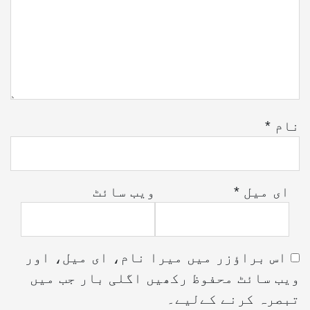
نام
*
ای میل
*
ویب‌ سائٹ
اس براؤزر میں میرا نام، ای میل، اور
ویب سائٹ محفوظ رکھیں اگلی بار جب میں
تبصرہ کرنے کےلیے۔