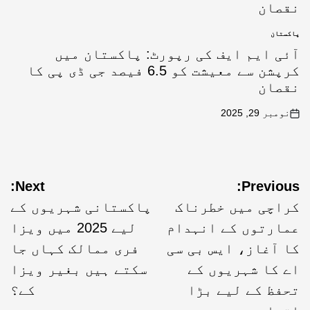
پاکستان
آئی ایم ایف کی رپورٹ: پاکستان میں
کرپشن سے معیشت کو 6.5 فیصد جی ڈی پی کا
نقصان
نومبر 29, 2025
Next:
Previous:
کراچی میں خطرناک
پاکستانی شہریوں کے
عمارتوں کے انہدام
لیے 2025 میں ویزا
کا آغاز، ایس بی سی
فری ممالک کہاں جا
اے کا شہریوں کے
سکتے ہیں بغیر ویزا
تحفظ کے لیے بڑا
کے؟