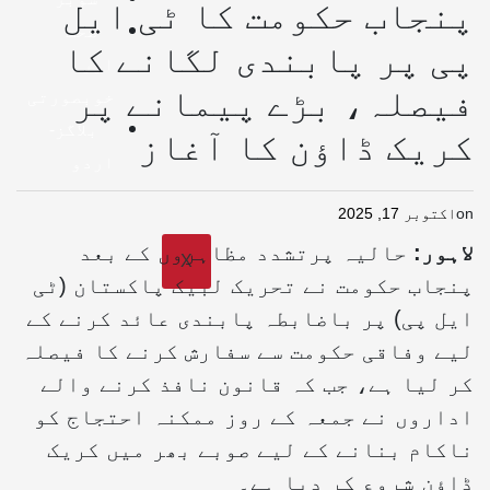
پنجاب حکومت کا ٹی ایل
صحت
پی پر پابندی لگانے کا
اور
فیصلہ، بڑے پیمانے پر
خوبصورتی
بلاگز-
کریک ڈاؤن کا آغاز
اردو
on
اکتوبر 17, 2025
لاہور
:
حالیہ پرتشدد مظاہروں کے بعد
X
پنجاب حکومت نے تحریک لبیک پاکستان (ٹی
ایل پی) پر باضابطہ پابندی عائد کرنے کے
لیے وفاقی حکومت سے سفارش کرنے کا فیصلہ
کر لیا ہے، جب کہ قانون نافذ کرنے والے
اداروں نے جمعہ کے روز ممکنہ احتجاج کو
ناکام بنانے کے لیے صوبے بھر میں کریک
ڈاؤن شروع کر دیا ہے۔