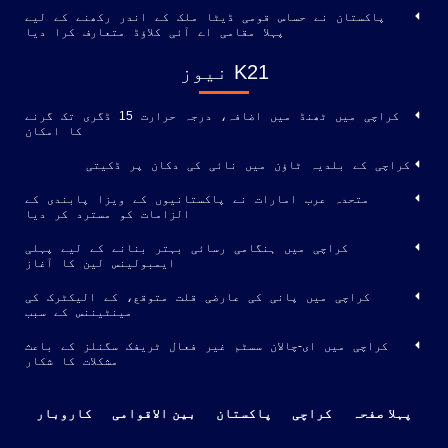
پاکستان نے حساس قومی ڈیٹا ملک کے اندر رکھنے کے لیے
پہلا مقامی اے آئی کلاؤڈ متعارف کرا دیا
K21 نیوز
کراچی میں ٹھنڈ میں اضافہ، درجہ حرارت 15 ڈگری تک گرنے
کا امکان
کراچی کے بلدیہ ٹاؤن میں نائی کی دکان پر ڈکیتی
متحدہ عرب امارات نے پاکستانیوں کے ویزا پابندی کے
الزامات کو مسترد کر دیا
کراچی میں ہنگامی رسائی بہتر بنانے کے لیے پہلی
ایمبولینس لین کا آغاز
کراچی میں پانی کی عارضی قلت متوقع، کے الیکٹرک کی
مینٹیننس کے سبب
کراچی میں ای-چالان سسٹم غیر فعال ٹریفک سگنلز کے باعث
مشکلات کا شکار
پہلا صفحہ
کراچی
پاکستان
بین الاقوامی
کاروبار