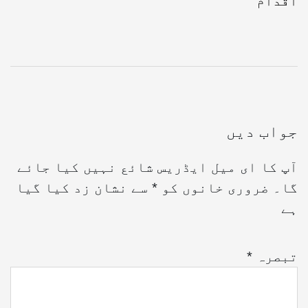
اقدام
جواب دیں
آپ کا ای میل ایڈریس شائع نہیں کیا جائے
گا۔
ضروری خانوں کو
*
سے نشان زد کیا گیا
ہے
تبصرہ
*