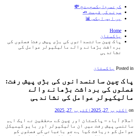
کرنسی-ایکسچینج 💸
سونے کی قیمت 🧈
پی ایس ایکس 📊
Home
پاکستان
پاک چین سائنسدانوں کی بڑی پیش رفت: فصلوں کی
برداشت بڑھانے والے مالیکیولر عوامل کی
نشاندہی
Posted in
پاکستان
پاک چین سائنسدانوں کی بڑی پیش رفت:
فصلوں کی برداشت بڑھانے والے
مالیکیولر عوامل کی نشاندہی
on
اکتوبر 27, 2025
اکتوبر 27, 2025
اسلام آباد – پاکستان اور چین کے محققین نے ایک اہم
سائنسی پیش رفت میں ان مالیکیولر اور بایو کیمیکل
عوامل کو دریافت کیا ہے جو باغبانی کی فصلوں کو