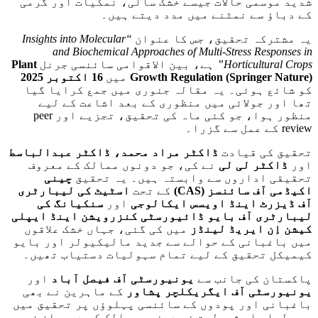
شدید موسمی حالات جیسے خشک سالی، نمکیات اور گرمی
کے دباؤ سے نمٹنے میں مدد دیتے ہیں۔
یہ مشترکہ تحقیق، جس کا عنوان
“Insights into Molecular
and Biochemical Approaches of Multi-Stress Responses in
Horticultural Crops”
ہے، بین الاقوامی سائنسی جرنل
Plant
Growth Regulation (Springer Nature)
میں
16 اکتوبر 2025
کو شائع ہوئی۔ یہ مقالہ جنوری میں جمع کرایا گیا
تھا اور جولائی میں منظوری کے بعد اشاعت کے لیے
منظور ہوا، جو کئی ماہ کی تحقیق، تجزیے اور peer
review کے عمل سے گزرا۔
تحقیق کی قیادت
ڈاکٹر مراد محمد، ڈاکٹر عبدالباسط
اور
ڈاکٹر لی لی
نے کی، جو دونوں ممالک کے معروف
تحقیقی اداروں سے وابستہ ہیں۔ یہ تحقیق
چینی
اکیڈمی آف سائنسز
(CAS)
کے تحت
اسٹیٹ کی لیبارٹری
آف ڈیزرٹ اینڈ اویسس ایکالوجی
اور
سنکیانگ کی
لیبارٹری آف بایو ڈائیورسٹی کنزرویشن اینڈ ایپلی
کیشن اِن ایریڈ لینڈز
میں کی گئی، جہاں خشک علاقوں
میں باغبانی کے حوالے سے جدید مالیکیولر اور بایو
کیمیکل تحقیق کے لیے تمام سہولیات دستیاب تھیں۔
پاکستان کی جانب سے
یونیورسٹی آف فیصل آباد
اور
یونیورسٹی آف ایگریکلچر پشاور
کے ماہرین نے بھی
باغبانی اور پودوں کے سائنسی پہلوؤں پر تحقیق میں
حصہ لیا۔ اس شمولیت نے دونوں ممالک کے درمیان زرعی