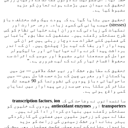
تحقیق کے میدان میں بڑھتے ہوئے تعاون کو مزید
مضبوط کیا ہے۔
تحقیق میں بتایا گیا ہے کہ پودے بیک وقت مختلف دباؤ
(stresses) جیسے پانی کی کمی، زیادہ درجہ حرارت اور
نمکیات کی زیادتی کے دوران اپنے خلیاتی نظام کو کس
طرح مستحکم رکھتے ہیں۔ مصنفین کے مطابق، “باغبانی
کی فصلیں کئی خطرات سے دوچار رہتی ہیں جو ان کی
پیداوار اور بقا کے لیے بڑا چیلنج ہیں۔ ان کے اندر
برداشت پیدا کرنے والے حیاتیاتی اور مالیکیولر
عوامل کو سمجھنا نئی، مضبوط اور موسم کے اثرات سے
محفوظ اقسام تیار کرنے کے لیے ضروری ہے۔”
تحقیق کے مطابق، خشک اور نیم خشک علاقوں — جن میں
پاکستان اور مغربی چین کے بڑے حصے شامل ہیں — میں
ماحولیاتی دباؤ پودوں کی نشوونما کو 90 فیصد تک
متاثر کر سکتا ہے، جس سے زرعی پیداوار میں نمایاں
کمی واقع ہوتی ہے۔
سائنسدانوں نے وضاحت کی کہ
ion
,
transcription factors
transporters
اور
antioxidant enzymes
پودوں کے خلیوں کو
مستحکم رکھنے میں بنیادی کردار ادا کرتے ہیں۔
مقالے میں کم زرخیز مٹیوں میں فصلوں کی کارکردگی
بہتر بنانے اور خشک زمینوں کی زراعت کو مزید
پائیدار بنانے کے لیے عملی حکمتِ عملیاں بھی پیش کی