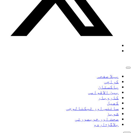
پہلا صفحہ
کراچی
پاکستان
بین الاقوامی
کاروبار
کھیل
سائنس اور ٹیکنالوجی
شوبز
صحت اور خوبصورتی
بلاگز-اردو