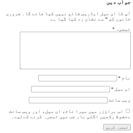
جواب دیں
آپ کا ای میل ایڈریس شائع نہیں کیا جائے گا۔
ضروری
خانوں کو
*
سے نشان زد کیا گیا ہے
تبصرہ
*
نام
*
ای میل
*
ویب‌ سائٹ
اس براؤزر میں میرا نام، ای میل، اور ویب سائٹ
محفوظ رکھیں اگلی بار جب میں تبصرہ کرنے کےلیے۔