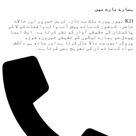
ہمارے بارے میں
K21 نیوز پورے ملک سے تازہ ترین خبروں اور حالات
حاضرہ کے شوز کے ساتھ پیش آنے والے واقعات کو لا کر
پاکستان کی حقیقی آواز کو نشر کرتا ہے۔ ایک ایسا
چینل جو ہمارے لوگوں کو حقیقی خبروں، شوز،
پروگراموں سے مالا مال کرتا ہے اور ساتھ ہی دلکش
مواد کے ساتھ ان کی تفریح ​​بھی کرتا ہے۔