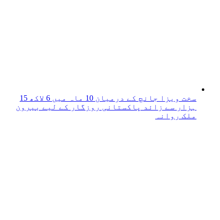
سخت ویزا جانچ کے درمیان 10 ماہ میں 6 لاکھ 15
ہزار سے زائد پاکستانی روزگار کے لیے بیرون
ملک روانہ