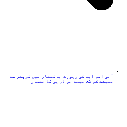
آئی ایم ایف کی رپورٹ: پاکستان میں کرپشن سے
معیشت کو 6.5 فیصد جی ڈی پی کا نقصان