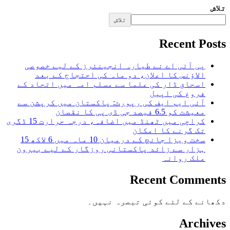
تلاش
تلاش
Recent Posts
پی آئی اے نے طیارہ انجینئرز کے لیے خصوصی
الاؤنس کا اعلان، دو ماہ کی احتجاج کے بعد
اسحاق ڈار کی علما سے مسلم امہ میں اتحاد کے
فروغ کی اپیل
آئی ایم ایف کی رپورٹ: پاکستان میں کرپشن سے
معیشت کو 6.5 فیصد جی ڈی پی کا نقصان
کراچی میں ٹھنڈ میں اضافہ، درجہ حرارت 15 ڈگری
تک گرنے کا امکان
سخت ویزا جانچ کے درمیان 10 ماہ میں 6 لاکھ 15
ہزار سے زائد پاکستانی روزگار کے لیے بیرون
ملک روانہ
Recent Comments
دکھانے کے لئے کوئی تبصرہ نہیں۔
Archives