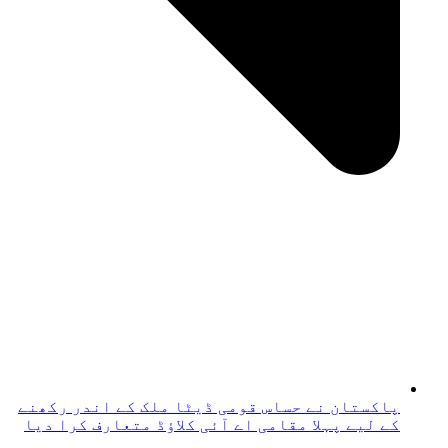
پاکستان نے حساس قومی ڈیٹا ملک کے اندر رکھنے
کے لیے پہلا مقامی اے آئی کلاؤڈ متعارف کرا دیا