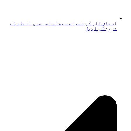
اسحاق ڈار کی علما سے مسلم امہ میں اتحاد کے
فروغ کی اپیل