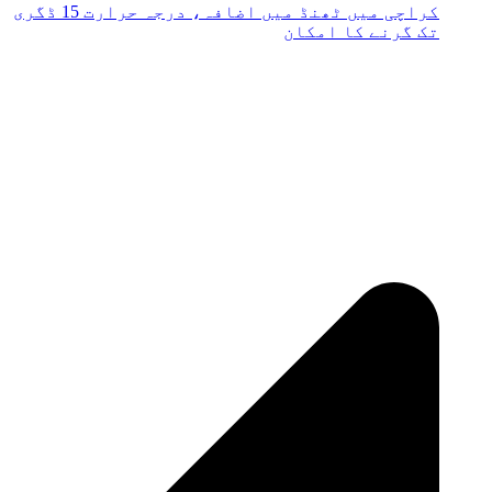
کراچی میں ٹھنڈ میں اضافہ، درجہ حرارت 15 ڈگری
تک گرنے کا امکان