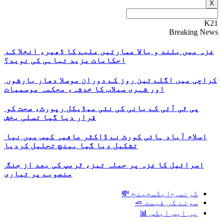
X
K21
Breaking News
غزہ میں بلند و بالا عمارتیں ملبے کا ڈھیر، انخلا کے
احکامات مزید تباہی کی نوید؟
کراچی میں اگلے تین روز کے دوران موسلا دھار بارشوں
اور شہری سیلاب کا خدشہ، محکمہ موسمیات
پی ٹی آئی کے بانی کی نئی میڈیکل رپورٹ، صحت کو
قرار دیا گیا تسلی بخش
اسلام آباد ہائی کورٹ نے ڈاکٹر عافیہ کیس میں نیا
تشکیل دیا گیا بینچ تحلیل کردیا
اسرائیل کا غزہ پر حملہ تیز، ٹرمپ کی بعد از جنگ
منصوبے پر تیاری
کرنسی-ایکسچینج 💸
سونے کی قیمت 🧈
پی ایس ایکس 📊