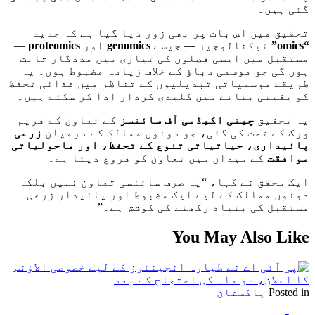
گئی ہیں۔
تحقیق میں اس بات پر بھی زور دیا گیا ہے کہ جدید
“omics”
ٹیکنالوجیز — جیسے
genomics
اور
proteomics
—
مستقبل میں ایسی فصلوں کی تیاری میں مددگار ثابت
ہوں گی جو موسمی دباؤ کے خلاف زیادہ مضبوط ہوں۔ یہ
طریقے موسمیاتی تبدیلیوں کے تناظر میں غذائی تحفظ
کو یقینی بنانے میں کلیدی کردار ادا کر سکتے ہیں۔
یہ تحقیق
چینی اکیڈمی آف سائنسز
کے تعاون کے فریم
ورک کے تحت کی گئی، جو دونوں ممالک کے درمیان
زرعی
پائیداری، حیاتیاتی تنوع کے تحفظ، اور ماحولیاتی
موافقت
کے میدان میں تعاون کو فروغ دیتا ہے۔
ایک محقق نے کہا، “یہ صرف سائنسی تعاون نہیں بلکہ
دونوں ممالک کے لیے ایک مضبوط اور پائیدار زرعی
مستقبل کی بنیاد رکھنے کی کوشش ہے۔”
You May Also Like
Posted in
پاکستان