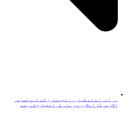
پی آئی اے نے طیارہ انجینئرز کے لیے خصوصی
الاؤنس کا اعلان، دو ماہ کی احتجاج کے بعد