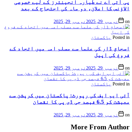
پی آئی اے نے طیارہ انجینئرز کے لیے خصوصی
الاؤنس کا اعلان، دو ماہ کی احتجاج کے بعد
on
نومبر 29, 2025
نومبر 29, 2025
Posted in
پاکستان
اسحاق ڈار کی علما سے مسلم امہ میں اتحاد کے
فروغ کی اپیل
on
نومبر 29, 2025
نومبر 29, 2025
Posted in
پاکستان
آئی ایم ایف کی رپورٹ: پاکستان میں کرپشن سے
معیشت کو 6.5 فیصد جی ڈی پی کا نقصان
on
نومبر 29, 2025
نومبر 29, 2025
More From Author