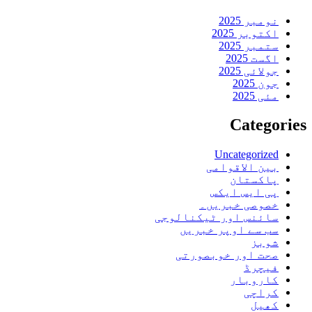
نومبر 2025
اکتوبر 2025
ستمبر 2025
اگست 2025
جولائی 2025
جون 2025
مئی 2025
Categories
Uncategorized
بین الاقوامی
پاکستان
پی ایس ایکس
خصوصی خبریں۔
سائنس اور ٹیکنالوجی
سب سے اوپر خبریں
شوبز
صحت اور خوبصورتی
فیچرڈ
کاروبار
کراچی
کھیل