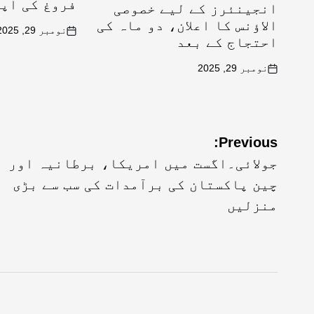
فروغ کی اپ
انجینئرز کے لیے خصوصی
الاؤنس کا اعلان، دو ماہ کی
نومبر 29, 2025
احتجاج کے بعد
نومبر 29, 2025
Previous:
جولائی۔اگست میں امریکا، برطانیہ اور
چین پاکستان کی برآمدات کی سب سے بڑی
منزلیں