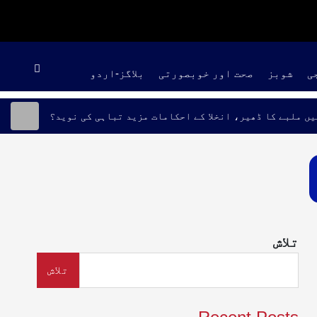
ی
شوبز
صحت اور خوبصورتی
بلاگز-اردو
یں ملبے کا ڈھیر، انخلا کے احکامات مزید تباہی کی نوید؟
تلاش
تلاش