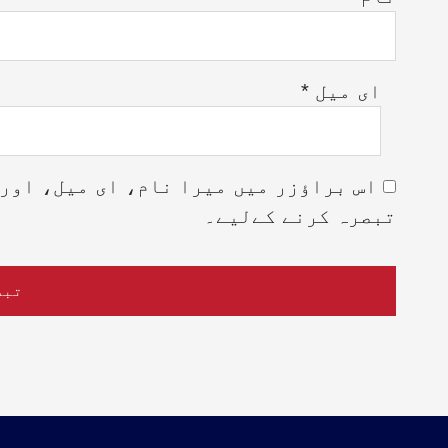
ای میل
*
اس براؤزر میں میرا نام، ای میل، اور 
تبصرہ کرنے کےلیے۔