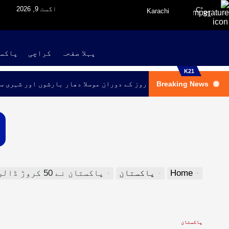
اگست 9, 2026
°C
Karachi
31
پہلا صفحہ
کراچی
پاکس
K21
Breaking News
کراچی میں اگلے تین روز کے دوران موسلا دھار بارشوں اور شہری س
Home
پاکستان
پاکستان نے 50 کروڑ ڈالر کا یوروبانڈ بروقت ادا کردیا
پاکستان