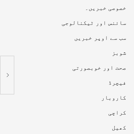
خصوصی خبریں۔
سائنس اور ٹیکنالوجی
سب سے اوپر خبریں
شوبز
کرا
صحت اور خوبصورتی
شہر
باہ
فیچرڈ
کاروبار
کراچی
کھیل