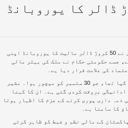
 نے 50 کروڑ ڈالر کا یوروبانڈ
— پاکستان نے 50 کروڑ ڈالر مالیت کا یوروبانڈ اپنی
ے، جسے حکومتی حکام نے ملک کی بہتر مالی
تماد کی علامت قرار دیا ہے۔
یہ 10 سالہ یوروبانڈ 2015 میں جاری کیا گیا تھا، جو 30 ستمبر کو میچور ہوا۔ مشیر
 ادائیگی بروقت کردی گئی ہے۔ ان کا کہنا
 ذمہ داری پوری کرنے کے عزم کا اظہار ہوتا
اؤ کا سامنا ہے۔
اکستان کے مالی نظم و ضبط کو ظاہر کرتی