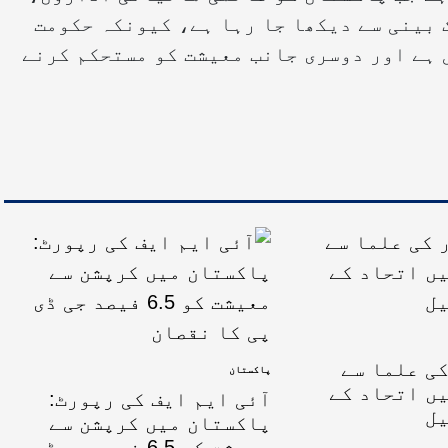
 بینی سے دیکھا جا رہا ہے، کیونکہ حکومت
 ہے اور دوسری جانب معیشت کو مستحکم کرنے
ی علما سے
پاکستان
ں اتحاد کے
آئی ایم ایف کی رپورٹ:
یل
پاکستان میں کرپشن سے
معیشت کو 6.5 فیصد جی ڈی