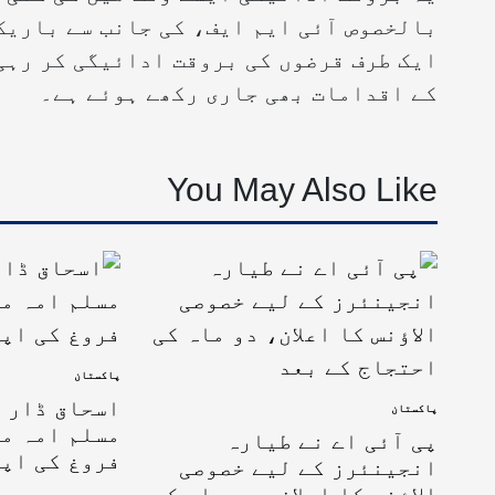
بالخصوص آئی ایم ایف، کی جانب سے باریک
ایک طرف قرضوں کی بروقت ادائیگی کر رہی
کے اقدامات بھی جاری رکھے ہوئے ہے۔
You May Also Like
پاکستان
اسحاق ڈار ک
پاکستان
مسلم امہ می
پی آئی اے نے طیارہ
فروغ کی اپ
انجینئرز کے لیے خصوصی
الاؤنس کا اعلان، دو ماہ کی