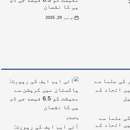
پی کا نقصان
نومبر 29, 2025
ی علما سے
پاکستان
ں اتحاد کے
آئی ایم ایف کی رپورٹ: