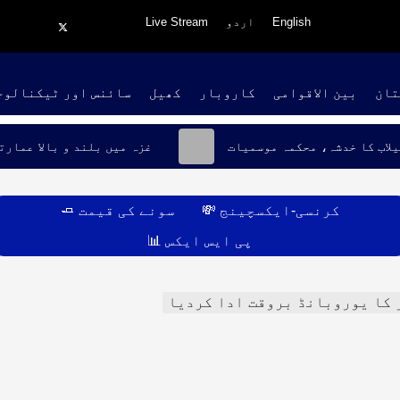
English
اردو
Live Stream
تان
بین الاقوامی
کاروبار
کھیل
سائنس اور ٹیکنالوج
یلاب کا خدشہ، محکمہ موسمیات
غزہ میں بلند و بالا عمارت
کرنسی-ایکسچینج 💸
سونے کی قیمت 🧈
پی ایس ایکس 📊