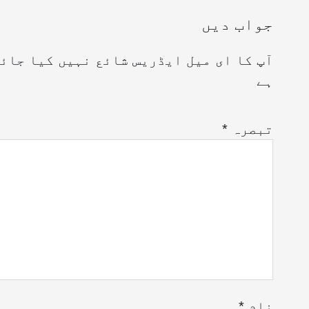
جواب دیں
آپ کا ای میل ایڈریس شائع نہیں کیا جائ
ہے
تبصرہ
*
نام
*