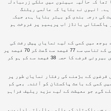
ا تھا کہ حالیہ مہینوں میں ملکی زرمبادلہ
ہے۔ انہوں نے بتایا کہ عالمی ریٹنگ
 کی درجہ بندی کو بہتر بنایا ہے، جبکہ
 پاکستانی بانڈز اب پریمیم پر فروخت ہو
 بوجھ میں کمی کے لیے نمایاں پیش رفت کی
ہے۔ ان کے بقول قرضہ جات کا حجم جی ڈی پی کے تناسب سے 77 فیصد سے گھٹ کر 70 فیصد پر
آگیا ہے، جبکہ مجموعی حکومتی قرضوں میں بیرونی قرضے کا حصہ 38 فیصد سے کم ہو کر
نے مزید کہا کہ مالی سال 2025 میں قرضوں کے بڑھنے کی رفتار نمایاں طور پر
میں کمی کے باعث پاکستان کو آئندہ بھی کم
لے گی، جو معیشت کے لیے مزید ریلیف فراہم
ہے جب پاکستان کو عالمی مالیاتی اداروں،