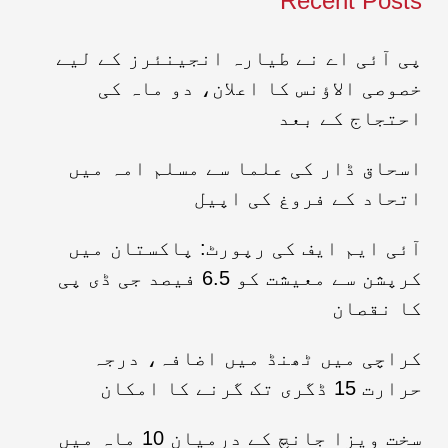
Recent Posts
پی آئی اے نے طیارہ انجینئرز کے لیے
خصوصی الاؤنس کا اعلان، دو ماہ کی
احتجاج کے بعد
اسحاق ڈار کی علما سے مسلم امہ میں
اتحاد کے فروغ کی اپیل
آئی ایم ایف کی رپورٹ: پاکستان میں
کرپشن سے معیشت کو 6.5 فیصد جی ڈی پی
کا نقصان
کراچی میں ٹھنڈ میں اضافہ، درجہ
حرارت 15 ڈگری تک گرنے کا امکان
سخت ویزا جانچ کے درمیان 10 ماہ میں