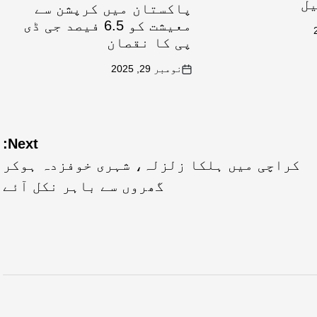
یل
پاکستان میں کرپشن سے
معیشت کو 6.5 فیصد جی ڈی
پی کا نقصان
نومبر 29, 2025
Next:
کراچی میں ہلکا زلزلہ، شہری خوفزدہ ہوکر
گھروں سے باہر نکل آئے