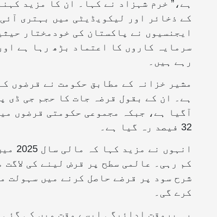
ہے،” خرم شہزاد نے کہا۔ ان کا مزید کہن
کے ذخائر اور لیکویڈیٹی میں بہتری آئی 
ایجنسیوں نے پاکستان کی خودمختار حیثیت
سرمایہ کاروں کا اعتماد بڑھ رہا ہے اور
رہے ہیں۔
مشیر خزانہ کے مطابق حکومت نے قرضوں کے
32 فیصد رہ گیا ہے۔
انہوں 
کم رہی۔ عالمی سطح پر قرض لینے کی لاگت 
شرح سود پر قرضے حاصل کرنے میں سہولت م
کرے گی۔
یہ بروقت ادائیگی ایسے وقت میں کی گئی 