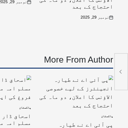
نومبر 29, 2025
احتجاج کے بعد
نومبر 29, 2025
More From Author
پاکستان
اسحاق ڈار ک
پاکستان
مسلم امہ می
پی آئی اے نے طیارہ