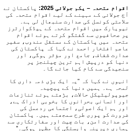
اقوام متحدہ – یکم جولائی 2025:
پاکستان نے
آج جولائی کے مہینے کے لیے اقوام متحدہ کی
سلامتی کونسل کی صدارت سنبھال لی ہے۔
نیویارک میں اقوام متحدہ کے ہیڈکوارٹرز
پر صحافیوں سے گفتگو کرتے ہوئے اقوام
متحدہ میں پاکستان کے مستقل مندوب، سفیر
عاصم افتخار احمد نے کہا کہ پاکستان کی
صدارت شفاف، جامع اور مؤثر ہوگی، اور
دنیا کو درپیش اہم ترین چیلنجز پر
سنجیدگی سے کام کیا جائے گا۔
انہوں نے کہا کہ "یہ ایک بڑی ذمہ داری کا
لمحہ ہے۔ ہمیں دنیا کے پیچیدہ
جیوپولیٹیکل حالات، بڑھتے ہوئے تنازعات
اور انسانی بحرانوں کا بخوبی ادراک ہے،
اور ہم ایک اصولی، اجتماعی ردعمل کی
ضرورت کو پوری طرح سمجھتے ہیں۔ پاکستان
کی صدارت امن، بات چیت اور سفارتکاری سے
ہماری دیرینہ وابستگی کا مظہر ہوگی۔”