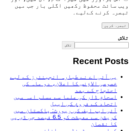
ویب سائٹ محفوظ رکھیں اگلی بار جب میں
تبصرہ کرنے کےلیے۔
تلاش
تلاش
Recent Posts
پی آئی اے نے طیارہ انجینئرز کے لیے
خصوصی الاؤنس کا اعلان، دو ماہ کی
احتجاج کے بعد
اسحاق ڈار کی علما سے مسلم امہ میں
اتحاد کے فروغ کی اپیل
آئی ایم ایف کی رپورٹ: پاکستان میں
کرپشن سے معیشت کو 6.5 فیصد جی ڈی پی
کا نقصان
کراچی میں ٹھنڈ میں اضافہ، درجہ