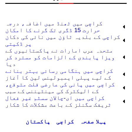
کراچی میں ٹھنڈ میں اضافہ، درجہ
حرارت 15 ڈگری تک گرنے کا امکان
کراچی کے بلدیہ ٹاؤن میں نائی کی دکان
پر ڈکیتی
متحدہ عرب امارات نے پاکستانیوں کے
ویزا پابندی کے الزامات کو مسترد کر
دیا
کراچی میں ہنگامی رسائی بہتر بنانے
کے لیے پہلی ایمبولینس لین کا آغاز
کراچی میں پانی کی عارضی قلت متوقع،
کے الیکٹرک کی مینٹیننس کے سبب
کراچی میں ای-چالان سسٹم غیر فعال
ٹریفک سگنلز کے باعث مشکلات کا شکار
پہلا صفحہ
کراچی
پاکستان