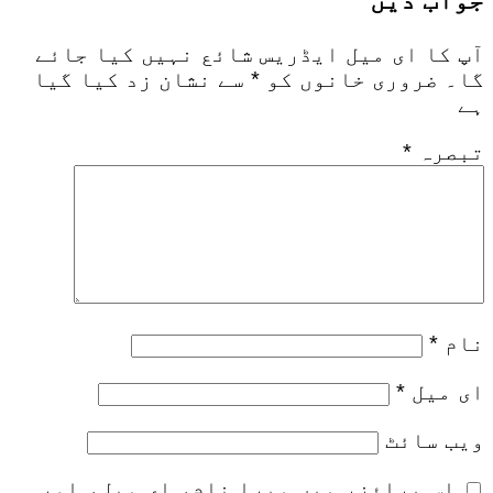
جواب دیں
آپ کا ای میل ایڈریس شائع نہیں کیا جائے
گا۔
ضروری خانوں کو
*
سے نشان زد کیا گیا
ہے
تبصرہ
*
نام
*
ای میل
*
ویب‌ سائٹ
اس براؤزر میں میرا نام، ای میل، اور