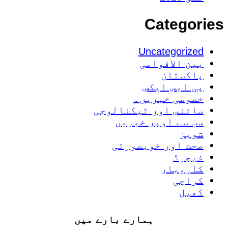
Categories
Uncategorized
بین الاقوامی
پاکستان
پی ایس ایکس
خصوصی خبریں۔
سائنس اور ٹیکنالوجی
سب سے اوپر خبریں
شوبز
صحت اور خوبصورتی
فیچرڈ
کاروبار
کراچی
کھیل
ہمارے بارے میں