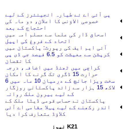
پی آئی اے نے طیارہ انجینئرز کے لیے
خصوصی الاؤنس کا اعلان، دو ماہ کی
احتجاج کے بعد
اسحاق ڈار کی علما سے مسلم امہ میں
اتحاد کے فروغ کی اپیل
آئی ایم ایف کی رپورٹ: پاکستان میں
کرپشن سے معیشت کو 6.5 فیصد جی ڈی پی
کا نقصان
کراچی میں ٹھنڈ میں اضافہ، درجہ
حرارت 15 ڈگری تک گرنے کا امکان
سخت ویزا جانچ کے درمیان 10 ماہ میں 6
لاکھ 15 ہزار سے زائد پاکستانی روزگار
کے لیے بیرون ملک روانہ
پاکستان نے حساس قومی ڈیٹا ملک کے
اندر رکھنے کے لیے پہلا مقامی اے آئی
کلاؤڈ متعارف کرا دیا
K21 نیوز