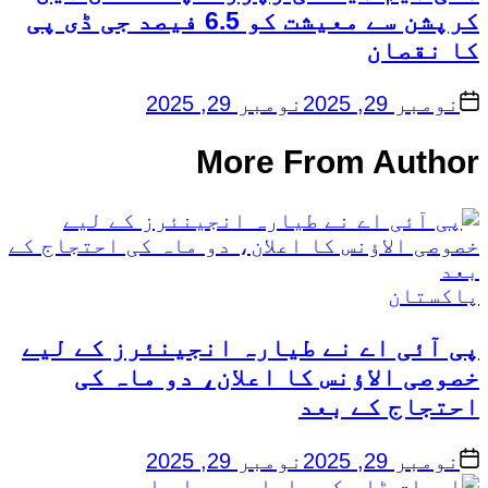
کرپشن سے معیشت کو 6.5 فیصد جی ڈی پی
کا نقصان
on
نومبر 29, 2025
نومبر 29, 2025
More From Author
Posted
پاکستان
in
پی آئی اے نے طیارہ انجینئرز کے لیے
خصوصی الاؤنس کا اعلان، دو ماہ کی
احتجاج کے بعد
on
نومبر 29, 2025
نومبر 29, 2025