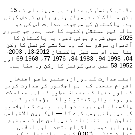
سلامتی کونسل کی صدارت ہر مہینے اس کے 15
رکن ممالک کے درمیان باری باری گردش کرتی
ہے۔ پاکستان کی موجودہ صدارت اس کی دو
سالہ غیر مستقل رکنیت کا حصہ ہے، جو جنوری
2025 میں شروع ہوئی تھی۔ یہ پاکستان کا
آٹھواں موقع ہے کہ وہ سلامتی کونسل کا رکن
بنا ہے۔ اس سے قبل پاکستان 2012-13، 2003-
04، 1993-94، 1983-84، 1976-77، 1968-69 اور
1952-53 میں بھی کونسل کا رکن رہ چکا ہے۔
اپنے صدارت کے دوران، سفیر عاصم افتخار
اقوام متحدہ کے اہم اجلاسوں کی صدارت کریں
گے اور دنیا کے مختلف خطوں کے اہم معاملات
پر ہونے والی گفتگو کو آگے بڑھائیں گے۔
پاکستان اس مہینے دو اہم نوعیت کے اجلاسوں
کی میزبانی بھی کرے گا — ایک بین الاقوامی
تعاون اور تنازعات کے پرامن حل کے موضوع
پر، اور دوسرا اقوام متحدہ اور اسلامی
تعاون تنظیم (OIC) کے درمیان تعاون کے