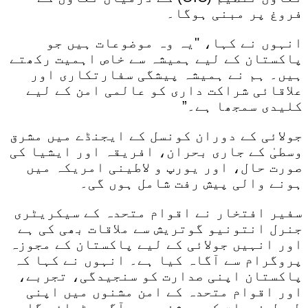
فروغ پر مبنی ہوگا۔
انہوں نے کہا، "یہ وہ موضوعات ہیں جو
پاکستان کے لیے ہمیشہ سے خاص اہمیت رکھتے
ہیں۔ ہم نے ہمیشہ پیشگی سفارتکاری اور
علاقائی شراکت داری کو عالمی امن کے لیے
کلیدی سمجھا ہے۔”
جولائی کے دوران کونسل کے ایجنڈے میں مشرق
وسطیٰ کے جاری بحران، افریقہ اور ایشیا کی
صورت حال، اور یورپ و لاطینی امریکہ میں
ہونے والی پیش رفت شامل ہوں گی۔
سفیر افتخار نے اقوام متحدہ کے سیکریٹری
جنرل انتونیو گوتریش سے ملاقات بھی کی ہے
اور انہیں جولائی کے لیے پاکستان کے مجوزہ
پروگرام سے آگاہ کیا ہے۔ انہوں نے کہا کہ
پاکستان اپنی صدارت کو سنجیدگی، تجربے،
اور اقوام متحدہ کے امن مشنوں میں اپنی
طویل خدمات کی روشنی میں آگے بڑھائے گا۔