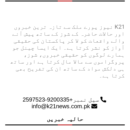
K21 نیوز پورے ملک سے تازہ ترین خبروں
اور حالات حاضرہ کے شوز کے ساتھ پیش آنے
والے واقعات کو لا کر پاکستان کی حقیقی
آواز کو نشر کرتا ہے۔ ایک ایسا چینل جو
ہمارے لوگوں کو حقیقی خبروں، شوز،
پروگراموں سے مالا مال کرتا ہے اور ساتھ
ہی دلکش مواد کے ساتھ ان کی تفریح ​​بھی
کرتا ہے۔
سیل نمبر+9200335-2597523
info@k21news.com.pk
حالیہ خبریں