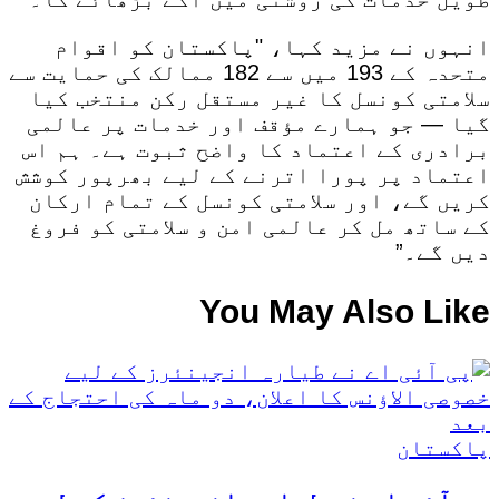
انہوں نے مزید کہا، "پاکستان کو اقوام
متحدہ کے 193 میں سے 182 ممالک کی حمایت سے
سلامتی کونسل کا غیر مستقل رکن منتخب کیا
گیا — جو ہمارے مؤقف اور خدمات پر عالمی
برادری کے اعتماد کا واضح ثبوت ہے۔ ہم اس
اعتماد پر پورا اترنے کے لیے بھرپور کوشش
کریں گے، اور سلامتی کونسل کے تمام ارکان
کے ساتھ مل کر عالمی امن و سلامتی کو فروغ
دیں گے۔”
You May Also Like
Posted
پاکستان
in