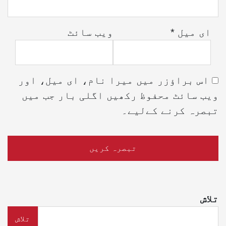
ای میل
*
ویب‌ سائٹ
اس براؤزر میں میرا نام، ای میل، اور
ویب سائٹ محفوظ رکھیں اگلی بار جب میں
تبصرہ کرنے کےلیے۔
تلاش
تلاش