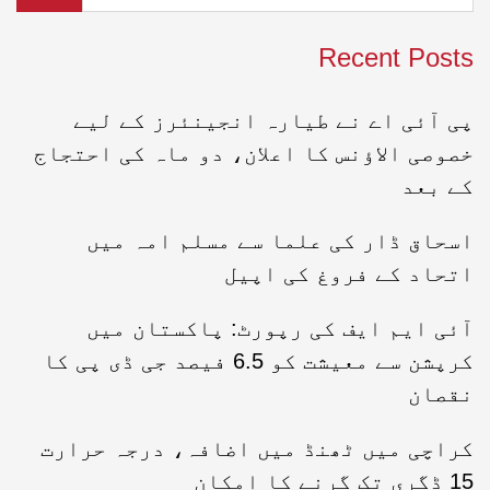
Recent Posts
پی آئی اے نے طیارہ انجینئرز کے لیے
خصوصی الاؤنس کا اعلان، دو ماہ کی احتجاج
کے بعد
اسحاق ڈار کی علما سے مسلم امہ میں
اتحاد کے فروغ کی اپیل
آئی ایم ایف کی رپورٹ: پاکستان میں
کرپشن سے معیشت کو 6.5 فیصد جی ڈی پی کا
نقصان
کراچی میں ٹھنڈ میں اضافہ، درجہ حرارت
15 ڈگری تک گرنے کا امکان