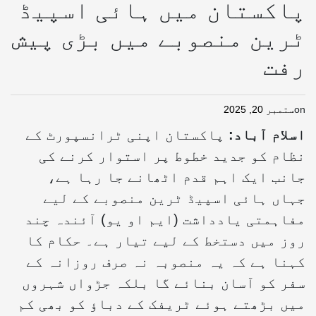
پاکستان میں ہائی اسپیڈ
ٹرین منصوبے میں بڑی پیش
رفت
on
ستمبر 20, 2025
اسلام آباد:
پاکستان اپنی ٹرانسپورٹ کے
نظام کو جدید خطوط پر استوار کرنے کی
جانب ایک اہم قدم اٹھانے جا رہا ہے،
جہاں ہائی اسپیڈ ٹرین منصوبے کے لیے
مفاہمتی یادداشت (ایم او یو) آئندہ چند
روز میں دستخط کے لیے تیار ہے۔ حکام کا
کہنا ہے کہ یہ منصوبہ نہ صرف روزانہ کے
سفر کو آسان بنائے گا بلکہ جڑواں شہروں
میں بڑھتے ہوئے ٹریفک کے دباؤ کو بھی کم