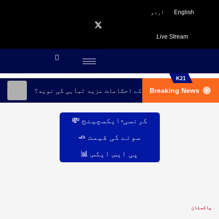
English
اردو
Live Stream
K21
Breaking News
یں ملبے کا ڈھیر، انخلا کے احکامات مزید تباہی کی نوید؟
کرنسی-ایکسچینج 💸
سونے کی قیمت 🧈
پی ایس ایکس 📊
پاکستان