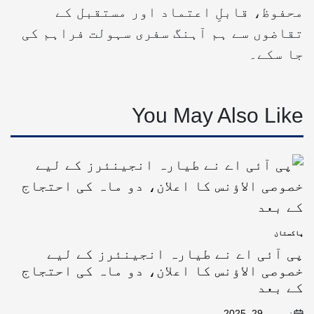
محفوظ، قابلِ اعتماد اور مستقبل کے
تقاضوں سے ہم آہنگ سفری سہولت فراہم کی
جا سکے۔
You May Also Like
پاکستان
پی آئی اے نے طیارہ انجینئرز کے لیے
خصوصی الاؤنس کا اعلان، دو ماہ کی احتجاج
کے بعد
نومبر 29, 2025