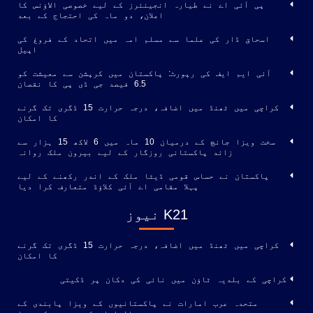
پی آئی اے نے طیارہ انجینئرز کے لیے خصوصی الاؤنس کا
اعلان، دو ماہ کی احتجاج کے بعد
اسحاق ڈار کی علما سے مسلم امہ میں اتحاد کے فروغ کی
اپیل
آئی ایم ایف کی رپورٹ: پاکستان میں کرپشن سے معیشت کو
6.5 فیصد جی ڈی پی کا نقصان
کراچی میں ٹھنڈ میں اضافہ، درجہ حرارت 15 ڈگری تک گرنے
کا امکان
سخت ویزا جانچ کے درمیان 10 ماہ میں 6 لاکھ 15 ہزار سے
زائد پاکستانی روزگار کے لیے بیرون ملک روانہ
پاکستان نے حساس قومی ڈیٹا ملک کے اندر رکھنے کے لیے
پہلا مقامی اے آئی کلاؤڈ متعارف کرا دیا
K21 نیوز
کراچی میں ٹھنڈ میں اضافہ، درجہ حرارت 15 ڈگری تک گرنے
کا امکان
کراچی کے بلدیہ ٹاؤن میں نائی کی دکان پر ڈکیتی
متحدہ عرب امارات نے پاکستانیوں کے ویزا پابندی کے