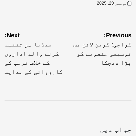
نومبر 29, 2025
Next:
Previous:
کراچی: گرین لائن بس
میڈیا پر تنقید
توسیعی منصوبے کو
کرنے والے اداروں
بڑا دھچکا
کے خلاف ٹرمپ کی
کارروائی کی ہدایت
جواب دیں