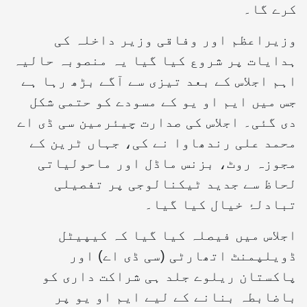
کرے گا۔
وزیراعظم اور وفاقی وزیر داخلہ کی
ہدایات پر شروع کیا گیا یہ منصوبہ حالیہ
اہم اجلاس کے بعد تیزی سے آگے بڑھ رہا ہے
جس میں ایم او یو کے مسودے کو حتمی شکل
دی گئی۔ اجلاس کی صدارت چیئرمین سی ڈی اے
محمد علی رندھاوا نے کی، جہاں ٹرین کے
مجوزہ روٹ، بزنس ماڈل اور ماحولیاتی
لحاظ سے جدید ٹیکنالوجی پر تفصیلی
تبادلۂ خیال کیا گیا۔
اجلاس میں فیصلہ کیا گیا کہ کیپیٹل
ڈویلپمنٹ اتھارٹی (سی ڈی اے) اور
پاکستان ریلوے جلد ہی شراکت داری کو
باضابطہ بنانے کے لیے ایم او یو پر