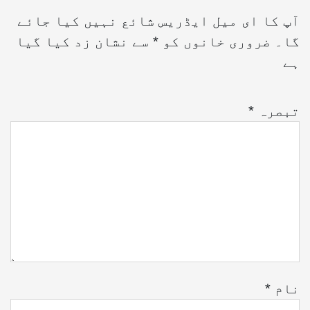
آپ کا ای میل ایڈریس شائع نہیں کیا جائے
گا۔
ضروری خانوں کو
*
سے نشان زد کیا گیا
ہے
تبصرہ
*
نام
*