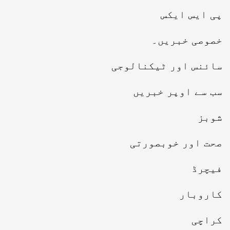
پی ایس ایکس
خصوصی خبریں۔
سائنس اور ٹیکنالوجی
سب سے اوپر خبریں
شوبز
صحت اور خوبصورتی
فیچرڈ
کاروبار
کراچی