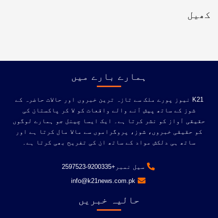
کھیل
ہمارے بارے میں
K21 نیوز پورے ملک سے تازہ ترین خبروں اور حالات حاضرہ کے
شوز کے ساتھ پیش آنے والے واقعات کو لا کر پاکستان کی
حقیقی آواز کو نشر کرتا ہے۔ ایک ایسا چینل جو ہمارے لوگوں
کو حقیقی خبروں، شوز، پروگراموں سے مالا مال کرتا ہے اور
ساتھ ہی دلکش مواد کے ساتھ ان کی تفریح ​​بھی کرتا ہے۔
سیل نمبر+9200335-2597523
info@k21news.com.pk
حالیہ خبریں