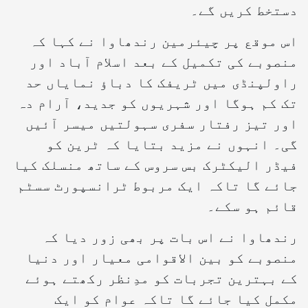
دستخط کریں گے۔
اس موقع پر چیئرمین رندھاوا نے کہا کہ
منصوبے کی تکمیل کے بعد اسلام آباد اور
راولپنڈی میں ٹریفک کا دباؤ نمایاں حد
تک کم ہوگا اور شہریوں کو جدید، آرام دہ
اور تیز رفتار سفری سہولتیں میسر آئیں
گی۔ انہوں نے مزید بتایا کہ ٹرین کو
فیڈر الیکٹرک بس سروس کے ساتھ منسلک کیا
جائے گا تاکہ ایک مربوط ٹرانسپورٹ سسٹم
قائم ہو سکے۔
رندھاوا نے اس بات پر بھی زور دیا کہ
منصوبے کو بین الاقوامی معیار اور دنیا
کے بہترین تجربات کو مدِنظر رکھتے ہوئے
مکمل کیا جائے گا تاکہ عوام کو ایک