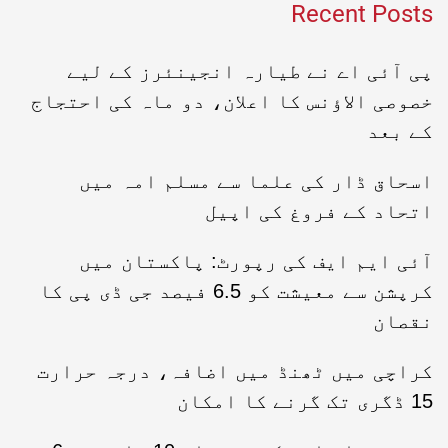
Recent Posts
پی آئی اے نے طیارہ انجینئرز کے لیے
خصوصی الاؤنس کا اعلان، دو ماہ کی احتجاج
کے بعد
اسحاق ڈار کی علما سے مسلم امہ میں
اتحاد کے فروغ کی اپیل
آئی ایم ایف کی رپورٹ: پاکستان میں
کرپشن سے معیشت کو 6.5 فیصد جی ڈی پی کا
نقصان
کراچی میں ٹھنڈ میں اضافہ، درجہ حرارت
15 ڈگری تک گرنے کا امکان