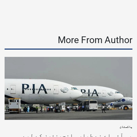
More From Author
پاکستان
پی آئی اے نے طیارہ انجینئرز کے لیے