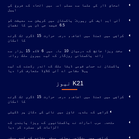
اسحاق ڈار کی علما سے مسلم امہ میں اتحاد کے فروغ کی
اپیل
آئی ایم ایف کی رپورٹ: پاکستان میں کرپشن سے معیشت کو
6.5 فیصد جی ڈی پی کا نقصان
کراچی میں ٹھنڈ میں اضافہ، درجہ حرارت 15 ڈگری تک گرنے
کا امکان
سخت ویزا جانچ کے درمیان 10 ماہ میں 6 لاکھ 15 ہزار سے
زائد پاکستانی روزگار کے لیے بیرون ملک روانہ
پاکستان نے حساس قومی ڈیٹا ملک کے اندر رکھنے کے لیے
پہلا مقامی اے آئی کلاؤڈ متعارف کرا دیا
K21 نیوز
کراچی میں ٹھنڈ میں اضافہ، درجہ حرارت 15 ڈگری تک گرنے
کا امکان
کراچی کے بلدیہ ٹاؤن میں نائی کی دکان پر ڈکیتی
متحدہ عرب امارات نے پاکستانیوں کے ویزا پابندی کے
الزامات کو مسترد کر دیا
کراچی میں ہنگامی رسائی بہتر بنانے کے لیے پہلی