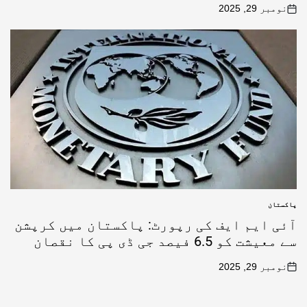
نومبر 29, 2025
پاکستان
آئی ایم ایف کی رپورٹ: پاکستان میں کرپشن
سے معیشت کو 6.5 فیصد جی ڈی پی کا نقصان
نومبر 29, 2025