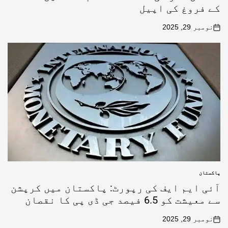
کے فروغ کی اپیل
نومبر 29, 2025
پاکستان
آئی ایم ایف کی رپورٹ: پاکستان میں کرپشن
سے معیشت کو 6.5 فیصد جی ڈی پی کا نقصان
نومبر 29, 2025