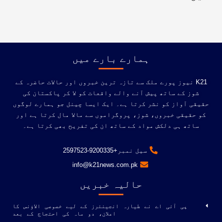
ہمارے بارے میں
K21 نیوز پورے ملک سے تازہ ترین خبروں اور حالات حاضرہ کے
شوز کے ساتھ پیش آنے والے واقعات کو لا کر پاکستان کی
حقیقی آواز کو نشر کرتا ہے۔ ایک ایسا چینل جو ہمارے لوگوں
کو حقیقی خبروں، شوز، پروگراموں سے مالا مال کرتا ہے اور
ساتھ ہی دلکش مواد کے ساتھ ان کی تفریح ​​بھی کرتا ہے۔
سیل نمبر+9200335-2597523
info@k21news.com.pk
حالیہ خبریں
پی آئی اے نے طیارہ انجینئرز کے لیے خصوصی الاؤنس کا
اعلان، دو ماہ کی احتجاج کے بعد