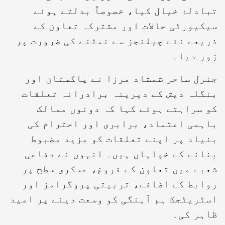
تبادلۂ خیال کیا، خصوصاً بدلتے ہوئے
سیکیورٹی حالات اور مشترکہ تعاون کے
ذریعے نئے چیلنجز سے نمٹنے کی ضرورت پر
زور دیا۔
جنرل ساحر شمشاد مرزا نے پاکستان اور
بنگلہ دیش کے دیرینہ برادرانہ تعلقات
کو سراہتے ہوئے کہا کہ دونوں ممالک
باہمی اعتماد، برابری اور احترام کی
بنیاد پر اپنے تعلقات کو مزید مضبوط
بنانے کے خواہاں ہیں۔ انہوں نے دفاعی
شعبے میں تعاون کے فروغ، عسکری سطح پر
روابط کے اضافے، تربیتی پروگرامز اور
اسٹریٹجک ہم آہنگی کو وسعت دینے پر امید
ظاہر کی۔