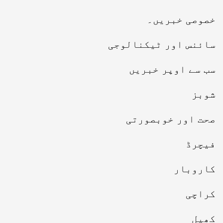
خصوصی خبریں۔
سائنس اور ٹیکنالوجی
سب سے اوپر خبریں
شوبز
صحت اور خوبصورتی
فیچرڈ
کاروبار
کراچی
کھیل