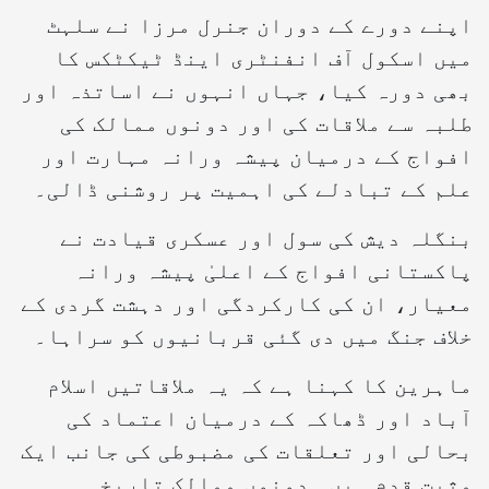
اپنے دورے کے دوران جنرل مرزا نے سلہٹ
میں اسکول آف انفنٹری اینڈ ٹیکٹکس کا
بھی دورہ کیا، جہاں انہوں نے اساتذہ اور
طلبہ سے ملاقات کی اور دونوں ممالک کی
افواج کے درمیان پیشہ ورانہ مہارت اور
علم کے تبادلے کی اہمیت پر روشنی ڈالی۔
بنگلہ دیش کی سول اور عسکری قیادت نے
پاکستانی افواج کے اعلیٰ پیشہ ورانہ
معیار، ان کی کارکردگی اور دہشت گردی کے
خلاف جنگ میں دی گئی قربانیوں کو سراہا۔
ماہرین کا کہنا ہے کہ یہ ملاقاتیں اسلام
آباد اور ڈھاکہ کے درمیان اعتماد کی
بحالی اور تعلقات کی مضبوطی کی جانب ایک
مثبت قدم ہیں۔ دونوں ممالک تاریخی