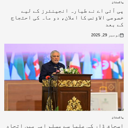
پاکستان
پی آئی اے نے طیارہ انجینئرز کے لیے
خصوصی الاؤنس کا اعلان، دو ماہ کی احتجاج
کے بعد
نومبر 29, 2025
پاکستان
اسحاق ڈار کی علما سے مسلم امہ میں اتحاد