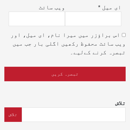
ای میل
*
ویب‌ سائٹ
اس براؤزر میں میرا نام، ای میل، اور
ویب سائٹ محفوظ رکھیں اگلی بار جب میں
تبصرہ کرنے کےلیے۔
تلاش
تلاش