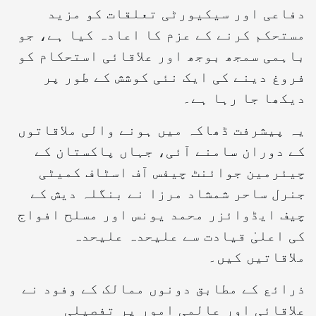
دفاعی اور سیکیورٹی تعلقات کو مزید
مستحکم کرنے کے عزم کا اعادہ کیا ہے، جو
باہمی سمجھ بوجھ اور علاقائی استحکام کو
فروغ دینے کی ایک نئی کوشش کے طور پر
دیکھا جا رہا ہے۔
یہ پیشرفت ڈھاکہ میں ہونے والی ملاقاتوں
کے دوران سامنے آئی، جہاں پاکستان کے
چیئرمین جوائنٹ چیفس آف اسٹاف کمیٹی
جنرل ساحر شمشاد مرزا نے بنگلہ دیش کے
چیف ایڈوائزر محمد یونس اور مسلح افواج
کی اعلیٰ قیادت سے علیحدہ علیحدہ
ملاقاتیں کیں۔
ذرائع کے مطابق دونوں ممالک کے وفود نے
علاقائی اور عالمی امور پر تفصیلی