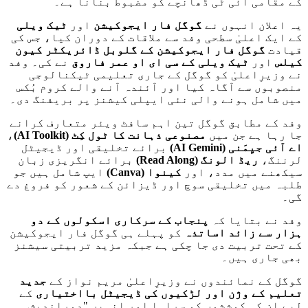
کے مقامی آئی ٹی ڈھانچے کو مضبوط بنانا ہے۔
یہ اعلان انہوں نے
گوگل فار ایجوکیشن
اور
ٹیک ویلی
کے ایک اعلیٰ سطحی وفد سے ملاقات کے دوران کیا، جس کی
قیادت
گوگل فار ایجوکیشن کے گلوبل ڈائریکٹر کیون
کیلس
اور
ٹیک ویلی کے سی ای او عمر فاروق
نے کی۔ وفد
نے وزیرِاعلیٰ کو گوگل کے جاری تعلیمی ٹیکنالوجی
منصوبوں سے آگاہ کیا اور آئندہ آنے والے کروم بُکس
میں شامل ہونے والی نئی ایپلی کیشنز پر بریفنگ دی۔
وفد کے مطابق گوگل تین اہم سافٹ ویئر متعارف کرانے
جا رہا ہے جن میں
مصنوعی ذہانت کا ٹول کِٹ
(AI Toolkit)
،
اے آئی جیِمَنی
(AI Gemini)
برائے تخلیقی اور ڈیجیٹل
لرننگ،
ریڈ الونگ
(Read Along)
برائے انگریزی زبان
سیکھنے میں مدد، اور
کینوا
(Canva)
ایپ شامل ہیں جو
طلبہ میں تخلیقی سوچ اور ڈیزائن کے شعور کو فروغ دے
گی۔
وفد نے بتایا کہ
پنجاب کے سرکاری اسکولوں کے دو
ہزار سے زائد اساتذہ
کو پہلے ہی گوگل فار ایجوکیشن
کے تحت تربیت دی جا چکی ہے جبکہ مزید تربیتی سیشنز
بھی جاری ہیں۔
گوگل کے نمائندوں نے وزیرِاعلیٰ مریم نواز کے
جدید
تعلیم کے وژن اور لڑکیوں کی ڈیجیٹل بااختیاری
کے
لیے ان کی کوششوں کو سراہا اور انہیں "دوراندیش