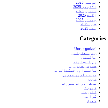
نومبر 2025
اکتوبر 2025
ستمبر 2025
اگست 2025
جولائی 2025
جون 2025
مئی 2025
Categories
Uncategorized
بین الاقوامی
پاکستان
پی ایس ایکس
خصوصی خبریں۔
سائنس اور ٹیکنالوجی
سب سے اوپر خبریں
شوبز
صحت اور خوبصورتی
فیچرڈ
کاروبار
کراچی
کھیل