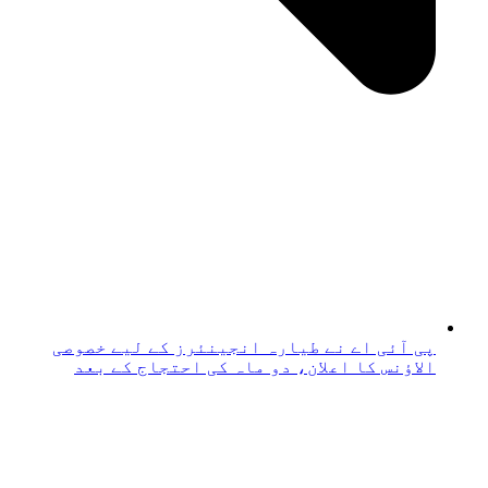
پی آئی اے نے طیارہ انجینئرز کے لیے خصوصی
الاؤنس کا اعلان، دو ماہ کی احتجاج کے بعد