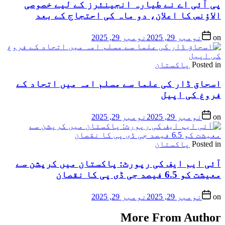
پی آئی اے نے طیارہ انجینئرز کے لیے خصوصی
الاؤنس کا اعلان، دو ماہ کی احتجاج کے بعد
on
نومبر 29, 2025
نومبر 29, 2025
Posted in
پاکستان
اسحاق ڈار کی علما سے مسلم امہ میں اتحاد کے
فروغ کی اپیل
on
نومبر 29, 2025
نومبر 29, 2025
Posted in
پاکستان
آئی ایم ایف کی رپورٹ: پاکستان میں کرپشن سے
معیشت کو 6.5 فیصد جی ڈی پی کا نقصان
on
نومبر 29, 2025
نومبر 29, 2025
More From Author