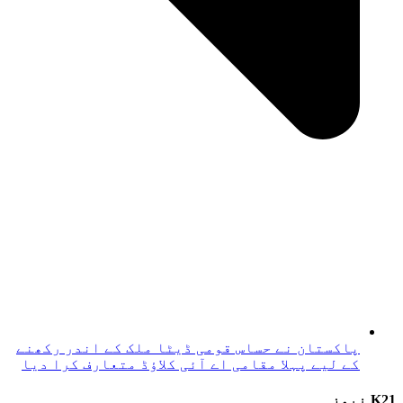
پاکستان نے حساس قومی ڈیٹا ملک کے اندر رکھنے
کے لیے پہلا مقامی اے آئی کلاؤڈ متعارف کرا دیا
K21 نیوز