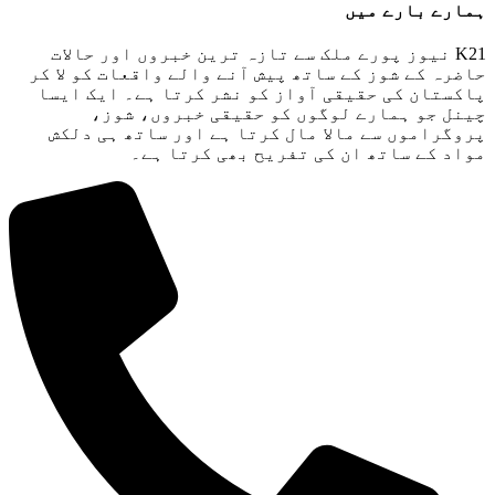
ہمارے بارے میں
K21 نیوز پورے ملک سے تازہ ترین خبروں اور حالات
حاضرہ کے شوز کے ساتھ پیش آنے والے واقعات کو لا کر
پاکستان کی حقیقی آواز کو نشر کرتا ہے۔ ایک ایسا
چینل جو ہمارے لوگوں کو حقیقی خبروں، شوز،
پروگراموں سے مالا مال کرتا ہے اور ساتھ ہی دلکش
مواد کے ساتھ ان کی تفریح ​​بھی کرتا ہے۔