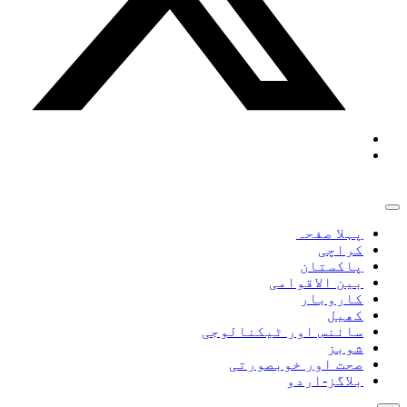
پہلا صفحہ
کراچی
پاکستان
بین الاقوامی
کاروبار
کھیل
سائنس اور ٹیکنالوجی
شوبز
صحت اور خوبصورتی
بلاگز-اردو