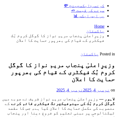
کرنسی-ایکسچینج 💸
سونے کی قیمت 🧈
پی ایس ایکس 📊
Home
پاکستان
وزیرِاعلیٰ پنجاب مریم نواز کا گوگل کروم بُک
فیکٹری کے قیام کی بھرپور حمایت کا اعلان
Posted in
پاکستان
وزیرِاعلیٰ پنجاب مریم نواز کا گوگل
کروم بُک فیکٹری کے قیام کی بھرپور
حمایت کا اعلان
on
نومبر 4, 2025
نومبر 4, 2025
لاہور
—
وزیرِاعلیٰ پنجاب مریم نواز شریف نے صوبے میں
گوگل کروم بُک کی مینوفیکچرنگ فیکٹری قائم کرنے
کے
منصوبے کی مکمل حمایت کا اعلان کیا ہے، جس کا مقصد
ٹیکنالوجی پر مبنی تعلیم کو فروغ دینا اور پنجاب