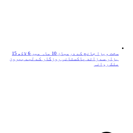
سخت ویزا جانچ کے درمیان 10 ماہ میں 6 لاکھ 15
ہزار سے زائد پاکستانی روزگار کے لیے بیرون
ملک روانہ