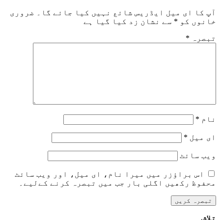
آپ کا ای میل ایڈریس شائع نہیں کیا جائے گا۔
ضروری
خانوں کو
*
سے نشان زد کیا گیا ہے
تبصرہ
*
نام
*
ای میل
*
ویب‌ سائٹ
اس براؤزر میں میرا نام، ای میل، اور ویب سائٹ
محفوظ رکھیں اگلی بار جب میں تبصرہ کرنے کےلیے۔
تلاش