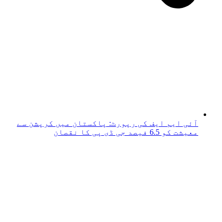
آئی ایم ایف کی رپورٹ: پاکستان میں کرپشن سے
معیشت کو 6.5 فیصد جی ڈی پی کا نقصان