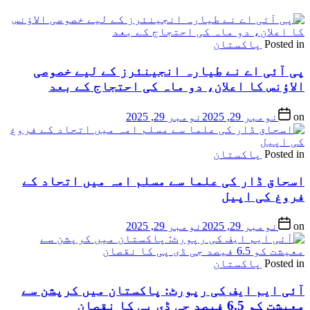
Posted in
پاکستان
پی آئی اے نے طیارہ انجینئرز کے لیے خصوصی
الاؤنس کا اعلان، دو ماہ کی احتجاج کے بعد
on
نومبر 29, 2025
نومبر 29, 2025
Posted in
پاکستان
اسحاق ڈار کی علما سے مسلم امہ میں اتحاد کے
فروغ کی اپیل
on
نومبر 29, 2025
نومبر 29, 2025
Posted in
پاکستان
آئی ایم ایف کی رپورٹ: پاکستان میں کرپشن سے
معیشت کو 6.5 فیصد جی ڈی پی کا نقصان