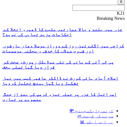
X
K21
Breaking News
غزہ میں بلند و بالا عمارتیں ملبے کا ڈھیر، انخلا کے
احکامات مزید تباہی کی نوید؟
کراچی میں اگلے تین روز کے دوران موسلا دھار بارشوں
اور شہری سیلاب کا خدشہ، محکمہ موسمیات
پی ٹی آئی کے بانی کی نئی میڈیکل رپورٹ، صحت کو
قرار دیا گیا تسلی بخش
اسلام آباد ہائی کورٹ نے ڈاکٹر عافیہ کیس میں نیا
تشکیل دیا گیا بینچ تحلیل کردیا
اسرائیل کا غزہ پر حملہ تیز، ٹرمپ کی بعد از جنگ
منصوبے پر تیاری
کرنسی-ایکسچینج 💸
سونے کی قیمت 🧈
پی ایس ایکس 📊