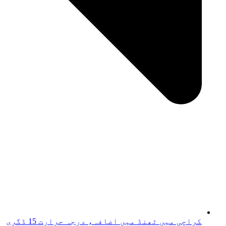
کراچی میں ٹھنڈ میں اضافہ، درجہ حرارت 15 ڈگری