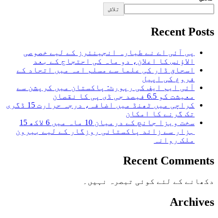
تلاش
Recent Posts
پی آئی اے نے طیارہ انجینئرز کے لیے خصوصی
الاؤنس کا اعلان، دو ماہ کی احتجاج کے بعد
اسحاق ڈار کی علما سے مسلم امہ میں اتحاد کے
فروغ کی اپیل
آئی ایم ایف کی رپورٹ: پاکستان میں کرپشن سے
معیشت کو 6.5 فیصد جی ڈی پی کا نقصان
کراچی میں ٹھنڈ میں اضافہ، درجہ حرارت 15 ڈگری
تک گرنے کا امکان
سخت ویزا جانچ کے درمیان 10 ماہ میں 6 لاکھ 15
ہزار سے زائد پاکستانی روزگار کے لیے بیرون
ملک روانہ
Recent Comments
دکھانے کے لئے کوئی تبصرہ نہیں۔
Archives