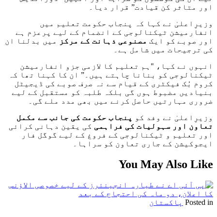
اور متاثر کن قیادت” قرار دیا۔
وزیرِاعلیٰ نے کہا کہ پنجاب حکومت تعلیم میں
انفارمیشن ٹیکنالوجی کے انضمام کے لیے پرعزم ہے
اور صوبے کو ایک
مصنوعی ذہانت کے مرکز
میں بدلنا ان
کی ترجیحات میں شامل ہے۔
انہوں نے کہا، "ہم تعلیم کا لازمی جزو انفارمیشن
ٹیکنالوجی کو بنانا چاہتے ہیں۔” ان کا کہنا تھا کہ
کروم بُک فیکٹری کے قیام سے نہ صرف صوبے کی ڈیجیٹل
بنیادیں مضبوط ہوں گی بلکہ طلبہ کو مستقبل کے لیے
ضروری مہارتیں حاصل کرنے میں بھی مدد ملے گی۔
وزیرِاعلیٰ نے وفد کو
پنجاب حکومت کی جانب سے مکمل
تعاون اور سہولیات کی فراہمی
کی یقین دہانی کرائی
اور تعلیم و ٹیکنالوجی کے فروغ کے لیے گوگل فار
ایجوکیشن کے جاری تعاون کو سراہا۔
You May Also Like
Posted in
پاکستان