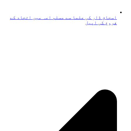
اسحاق ڈار کی علما سے مسلم امہ میں اتحاد کے
فروغ کی اپیل