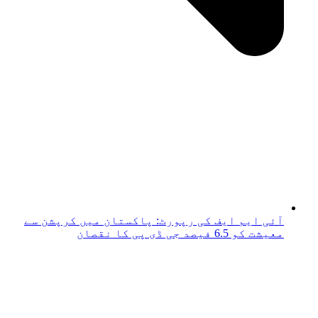
آئی ایم ایف کی رپورٹ: پاکستان میں کرپشن سے
معیشت کو 6.5 فیصد جی ڈی پی کا نقصان