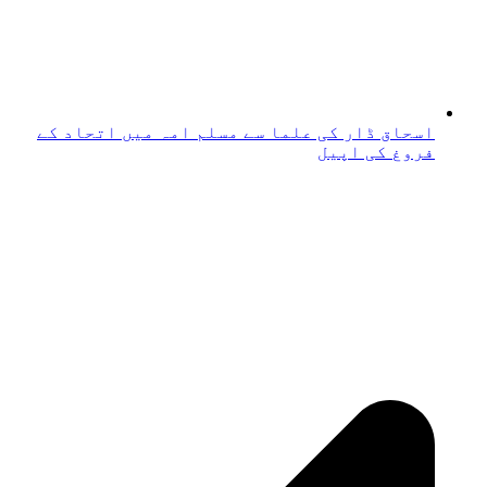
اسحاق ڈار کی علما سے مسلم امہ میں اتحاد کے
فروغ کی اپیل