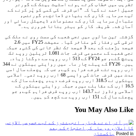
تقریب میں خطاب کرتے ہوئے اسٹیٹ بینک کے گورنر
جمیل احمد نے کہا کہ “اس قرضہ کی کمی کو پُر کرنے کے
لیے سرمایہ کاری کے بنیادی ڈھانچے، گورننس،
متبادل سرمایہ کاری کے مصنوعات، ڈیجیٹل رسائی اور
آسان شدہ طریقہ کار کو بہتر بنانا ضروری ہے۔”
گزشتہ تین سالوں میں نجی شعبے کی سست روی نے ملک کی
ترقی کی رفتار کو متاثر کیا۔ معیشت FY25 میں 2.6
فیصد بڑھنے کے بعد 3 فیصد تک نظر ثانی کی گئی، جبکہ
نجی شعبے کے مجموعی قرضہ جات 1.081 ٹریلین روپے تک
پہنچ گئے، جو FY24 کے 513 ارب روپے سے دوگنا زیادہ
ہیں۔ FY26 کے پہلے چار ماہ میں روایتی بینکوں نے 344
ارب روپے نئے قرضے فراہم کیے، جب کہ پچھلے سال اسی
مدت میں قرضہ جات کی واپسی 68 ارب روپے تھی۔ اسلامی
بینکوں نے 318.5 ارب روپے قرضے دیے، پچھلے سال کے
16.5 ارب کے مقابلے میں، جبکہ روایتی بینکوں کے
اسلامی وِنڈوز نے 143.7 ارب روپے قرض فراہم کیے، جو
پچھلے سال کے 151 ارب روپے سے کچھ کم ہیں۔
You May Also Like
Posted in
پاکستان