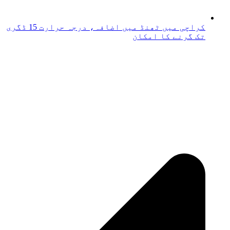
کراچی میں ٹھنڈ میں اضافہ، درجہ حرارت 15 ڈگری
تک گرنے کا امکان