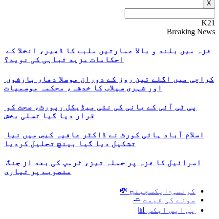
X
K21
Breaking News
غزہ میں بلند و بالا عمارتیں ملبے کا ڈھیر، انخلا کے
احکامات مزید تباہی کی نوید؟
کراچی میں اگلے تین روز کے دوران موسلا دھار بارشوں
اور شہری سیلاب کا خدشہ، محکمہ موسمیات
پی ٹی آئی کے بانی کی نئی میڈیکل رپورٹ، صحت کو
قرار دیا گیا تسلی بخش
اسلام آباد ہائی کورٹ نے ڈاکٹر عافیہ کیس میں نیا
تشکیل دیا گیا بینچ تحلیل کردیا
اسرائیل کا غزہ پر حملہ تیز، ٹرمپ کی بعد از جنگ
منصوبے پر تیاری
کرنسی-ایکسچینج 💸
سونے کی قیمت 🧈
پی ایس ایکس 📊