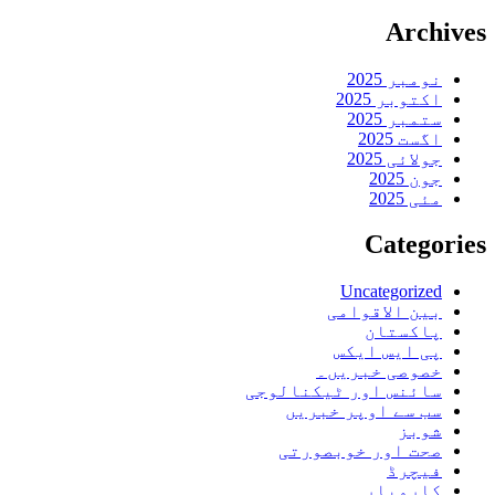
Archives
نومبر 2025
اکتوبر 2025
ستمبر 2025
اگست 2025
جولائی 2025
جون 2025
مئی 2025
Categories
Uncategorized
بین الاقوامی
پاکستان
پی ایس ایکس
خصوصی خبریں۔
سائنس اور ٹیکنالوجی
سب سے اوپر خبریں
شوبز
صحت اور خوبصورتی
فیچرڈ
کاروبار