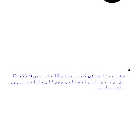
سخت ویزا جانچ کے درمیان 10 ماہ میں 6 لاکھ 15
ہزار سے زائد پاکستانی روزگار کے لیے بیرون
ملک روانہ