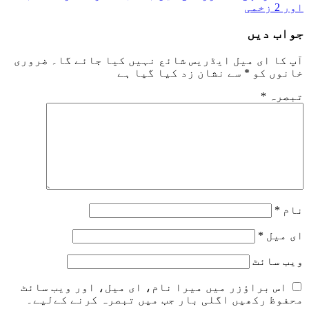
اور 2 زخمی
جواب دیں
آپ کا ای میل ایڈریس شائع نہیں کیا جائے گا۔
ضروری
خانوں کو
*
سے نشان زد کیا گیا ہے
تبصرہ
*
نام
*
ای میل
*
ویب‌ سائٹ
اس براؤزر میں میرا نام، ای میل، اور ویب سائٹ
محفوظ رکھیں اگلی بار جب میں تبصرہ کرنے کےلیے۔