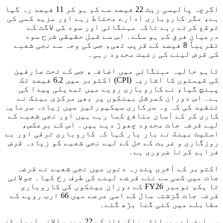
اگرچہ پالیسی ریٹ 22 فیصد سے کم ہو کر 11 فیصد رہ گیا
ہے، مگر کاروباری ادارے محتاط رہے اور مزید کمی کی
توقع کرتے رہے تاکہ مہنگائی اور سود کی لاگت کے
درمیان فرق کم ہو سکے۔ اس سے قبل حقیقی شرح سود
تقریباً 8 فیصد کے قریب تھی، جس کی وجہ سے نجی شعبے
کی قرض لینے کی رغبت محدود رہی۔
تاہم حالیہ مہنگائی میں اضافہ، جس کے تحت صارفین
کی قیمتوں کا اشاریہ (CPI) اکتوبر میں 6.2 فیصد تک
پہنچ گیا، نے کاروباری رویے میں تبدیلی پیدا کی
ہے۔ اس دوران کمرشل بینکوں پر بھی مرکزی بینک نے
تنقید کی کہ وہ سرکاری سیکیورٹیز میں زیادہ سرمایہ
کاری کر کے آسان منافع کما رہے ہیں اور نجی شعبے کے
لیے قرضہ جات محدود چھوڑ دیے ہیں۔ اس کے برعکس،
اسٹیٹ بینک نے بار بار کہا کہ کاروباری ترقی اور بے
روزگاری و غربت کے حل کے لیے نجی شعبے کو زیادہ قرض
فراہم کرنا ضروری ہے۔
اکتوبر کے آخری پندرہ دنوں میں نجی شعبے نے قرضہ
جات میں کمی سے نئے قرضے لینے کی طرف رخ کیا۔ جولائی
تا یکم نومبر FY26 کے دوران بینکوں کی کاروباری
قرضہ جات گزشتہ سال کے اسی عرصے میں 66 ارب روپے کے
مقابلے میں کئی گنا بڑھ گئے۔
سی ایف اے سوسائٹی پاکستان کے 22 ویں سالانہ ایوارڈز