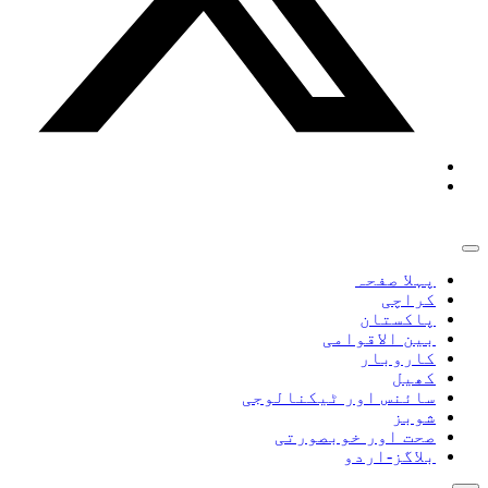
پہلا صفحہ
کراچی
پاکستان
بین الاقوامی
کاروبار
کھیل
سائنس اور ٹیکنالوجی
شوبز
صحت اور خوبصورتی
بلاگز-اردو