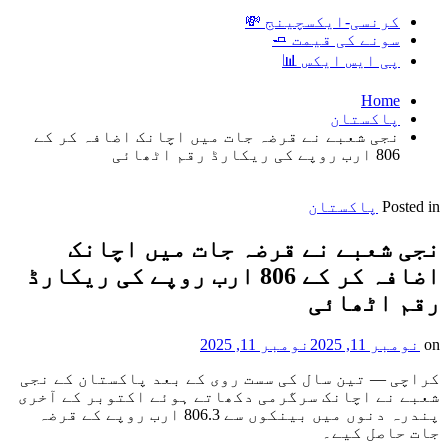
کرنسی-ایکسچینج 💸
سونے کی قیمت 🧈
پی ایس ایکس 📊
Home
پاکستان
نجی شعبے نے قرضہ جات میں اچانک اضافہ کر کے
806 ارب روپے کی ریکارڈ رقم اٹھائی
Posted in
پاکستان
نجی شعبے نے قرضہ جات میں اچانک
اضافہ کر کے 806 ارب روپے کی ریکارڈ
رقم اٹھائی
on
نومبر 11, 2025
نومبر 11, 2025
کراچی — تین سال کی سست روی کے بعد پاکستان کے نجی
شعبے نے اچانک سرگرمی دکھاتے ہوئے اکتوبر کے آخری
پندرہ دنوں میں بینکوں سے 806.3 ارب روپے کے قرضہ
جات حاصل کیے۔