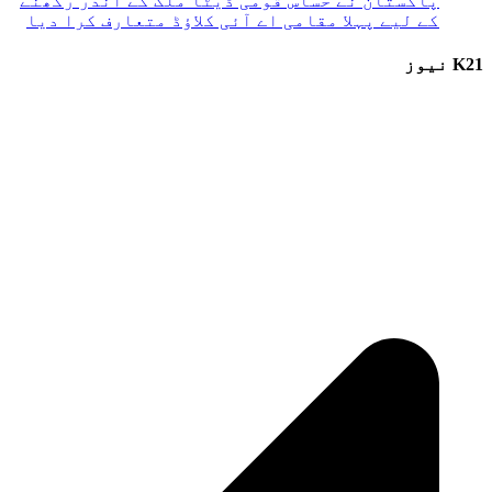
پاکستان نے حساس قومی ڈیٹا ملک کے اندر رکھنے
کے لیے پہلا مقامی اے آئی کلاؤڈ متعارف کرا دیا
K21 نیوز