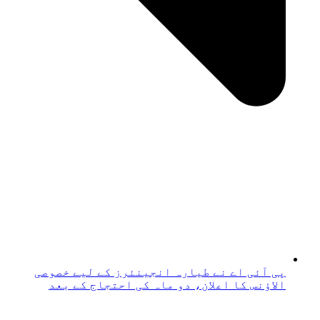
پی آئی اے نے طیارہ انجینئرز کے لیے خصوصی
الاؤنس کا اعلان، دو ماہ کی احتجاج کے بعد