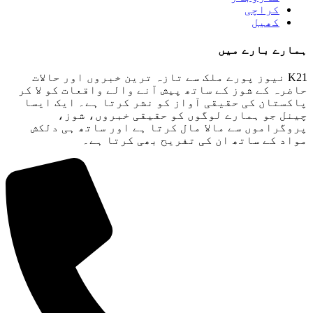
کراچی
کھیل
ہمارے بارے میں
K21 نیوز پورے ملک سے تازہ ترین خبروں اور حالات
حاضرہ کے شوز کے ساتھ پیش آنے والے واقعات کو لا کر
پاکستان کی حقیقی آواز کو نشر کرتا ہے۔ ایک ایسا
چینل جو ہمارے لوگوں کو حقیقی خبروں، شوز،
پروگراموں سے مالا مال کرتا ہے اور ساتھ ہی دلکش
مواد کے ساتھ ان کی تفریح ​​بھی کرتا ہے۔