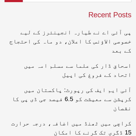
Recent Posts
پی آئی اے نے طیارہ انجینئرز کے لیے
خصوصی الاؤنس کا اعلان، دو ماہ کی احتجاج
کے بعد
اسحاق ڈار کی علما سے مسلم امہ میں
اتحاد کے فروغ کی اپیل
آئی ایم ایف کی رپورٹ: پاکستان میں
کرپشن سے معیشت کو 6.5 فیصد جی ڈی پی کا
نقصان
کراچی میں ٹھنڈ میں اضافہ، درجہ حرارت
15 ڈگری تک گرنے کا امکان