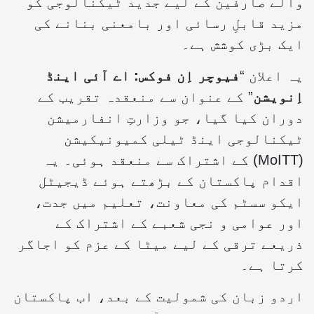
والے صارفین کے لیے جدید ٹیکنالوجی کو
مزید قابلِ رسائی اور بامعنی بنانے کی
ایک بڑی کوشش ہے۔
یہ اعلان “
فیوچر اِن فوکس: اے آئی اینڈ
اِنویشن
” کے عنوان سے منعقدہ تقریب کے
دوران کیا گیا، جو وزارتِ انفارمیشن
ٹیکنالوجی اینڈ ٹیلی کمیونیکیشن
(MoITT) کے اشتراک سے منعقد ہوئی۔ یہ
اقدام پاکستان کے بڑھتے ہوئے ڈیجیٹل
ایکو سسٹم کی معاونت، تعلیم میں جدت،
اور عوامی و نجی شعبے کے اشتراک کے
ذریعے ترقی کے لیے میٹا کے عزم کو اجاگر
کرتا ہے۔
اردو زبان کی شمولیت کے بعد، اب پاکستان