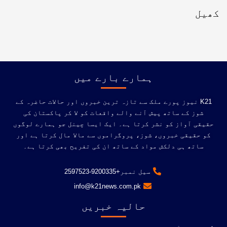
کھیل
ہمارے بارے میں
K21 نیوز پورے ملک سے تازہ ترین خبروں اور حالات حاضرہ کے
شوز کے ساتھ پیش آنے والے واقعات کو لا کر پاکستان کی
حقیقی آواز کو نشر کرتا ہے۔ ایک ایسا چینل جو ہمارے لوگوں
کو حقیقی خبروں، شوز، پروگراموں سے مالا مال کرتا ہے اور
ساتھ ہی دلکش مواد کے ساتھ ان کی تفریح ​​بھی کرتا ہے۔
سیل نمبر+9200335-2597523
info@k21news.com.pk
حالیہ خبریں