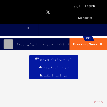
English
اردو
Live Stream
K21
Breaking News
یں ملبے کا ڈھیر، انخلا کے احکامات مزید تباہی کی نوید؟
کرنسی-ایکسچینج 💸
سونے کی قیمت 🧈
پی ایس ایکس 📊
پاکستان