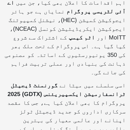
اہم اقدامات کا اعلان بھی کیا، جن میں
اے
آئی لٹریسی پروگرام
نمایاں ہے جو ہائر
ایجوکیشن کمیشن (HEC)، نیشنل کمپیوٹنگ
ایجوکیشن ایکریڈیٹیشن کونسل (NCEAC)،
MoITT اور
اٹم کیمپ
کے اشتراک سے شروع
کیا گیا ہے۔ اس پروگرام کے تحت ملک بھر
کی 350 یونیورسٹیوں کے اساتذہ کو مصنوعی
ذہانت کی بنیادی اور عملی تربیت فراہم
کی جائے گی۔
اسی سلسلے میں میٹا نے
گورنمنٹ ڈیجیٹل
ٹرانسفارمیشن ایکسپیریئنس
(GDTX) 2025
پروگرام کا بھی اعلان کیا ہے، جس کا مقصد
سرکاری اداروں کو جدید ڈیجیٹل ٹولز
اپنانے اور عالمی معیار کی بہترین
پالیسیوں سے ہم آہنگ کرنا ہے۔ اس کے