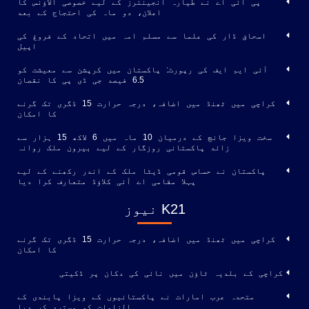
پی آئی اے نے طیارہ انجینئرز کے لیے خصوصی الاؤنس کا
اعلان، دو ماہ کی احتجاج کے بعد
اسحاق ڈار کی علما سے مسلم امہ میں اتحاد کے فروغ کی
اپیل
آئی ایم ایف کی رپورٹ: پاکستان میں کرپشن سے معیشت کو
6.5 فیصد جی ڈی پی کا نقصان
کراچی میں ٹھنڈ میں اضافہ، درجہ حرارت 15 ڈگری تک گرنے
کا امکان
سخت ویزا جانچ کے درمیان 10 ماہ میں 6 لاکھ 15 ہزار سے
زائد پاکستانی روزگار کے لیے بیرون ملک روانہ
پاکستان نے حساس قومی ڈیٹا ملک کے اندر رکھنے کے لیے
پہلا مقامی اے آئی کلاؤڈ متعارف کرا دیا
K21 نیوز
کراچی میں ٹھنڈ میں اضافہ، درجہ حرارت 15 ڈگری تک گرنے
کا امکان
کراچی کے بلدیہ ٹاؤن میں نائی کی دکان پر ڈکیتی
متحدہ عرب امارات نے پاکستانیوں کے ویزا پابندی کے
الزامات کو مسترد کر دیا