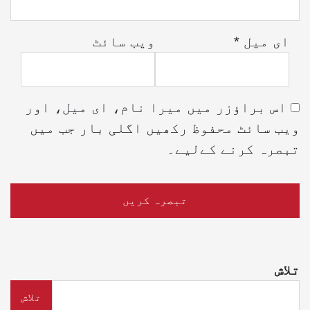
ای میل
*
ویب‌ سائٹ
اس براؤزر میں میرا نام، ای میل، اور
ویب سائٹ محفوظ رکھیں اگلی بار جب میں
تبصرہ کرنے کےلیے۔
تلاش
تلاش