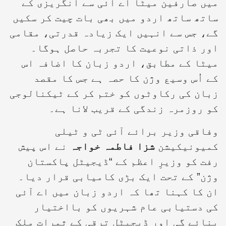
میں صارفین میٹا اے آئی سے انگریزی کے
ساتھ ساتھ اردو میں بھی بات چیت کر سکیں
گے، جس سے انہیں ایک زیادہ قدرتی، مقامی
اور ذاتی نوعیت کا تجربہ حاصل ہوگا۔
میٹا کے مطابق، اردو زبان کا اضافہ اس
کے اُس وسیع وژن کا حصہ ہے جس کا مقصد
زبان کی رکاوٹوں کو ختم کر کے ٹیکنالوجی
کو روزمرہ زندگی کے قریب لانا ہے۔
وفاقی وزیر برائے آئی ٹی و ٹیلی
کمیونیکیشن
شزا فاطمہ خواجہ
نے اس پیش
رفت کو وزیرِ اعظم کے “ڈیجیٹل پاکستان
وژن” کے تحت ایک بڑی کامیابی قرار دیا۔
ان کا کہنا تھا کہ اردو زبان میں اے آئی
کی دستیابی عام شہریوں کو بااختیار
بنائے گی اور ڈیجیٹل ترقی کے ثمرات ملک