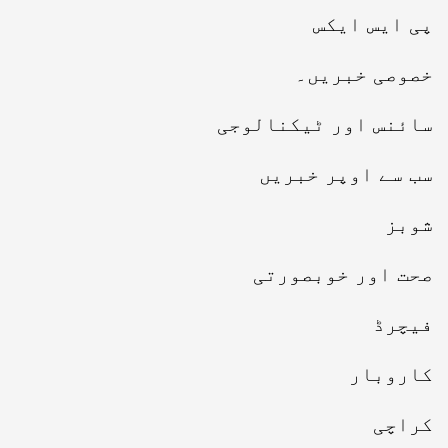
پی ایس ایکس
خصوصی خبریں۔
سائنس اور ٹیکنالوجی
سب سے اوپر خبریں
شوبز
صحت اور خوبصورتی
فیچرڈ
کاروبار
کراچی