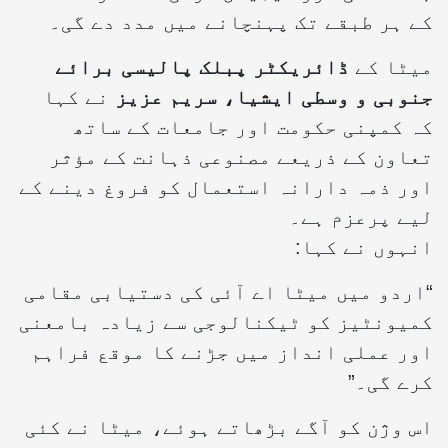
کے ہر طبقے تک پہنچانے میں مدد دے گی۔
میٹا کے
ڈائریکٹر پبلک پالیسی برائے
جنوبی و وسطی ایشیا، سریم عزیز
نے کہا
کہ کمپنی حکومت اور جامعات کے ساتھ
تعاون کے ذریعے مصنوعی ذہانت کے مؤثر
اور ذمہ دارانہ استعمال کو فروغ دینے کے
لیے پرعزم ہے۔
انہوں نے کہا:
“اردو میں میٹا اے آئی کی دستیابی مقامی
کمیونٹیز کو ٹیکنالوجی سے زیادہ بامعنی
اور عملی انداز میں جڑنے کا موقع فراہم
کرے گی۔”
اس وژن کو آگے بڑھاتے ہوئے، میٹا نے کئی