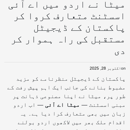
میٹا نے اردو میں اے آئی
اسسٹنٹ متعارف کروا کر
پاکستان کے ڈیجیٹل
مستقبل کی راہ ہموار کر
دی
on
اکتوبر 28, 2025
پاکستان کے ڈیجیٹل منظرنامے کو مزید
مضبوط بنانے کی جانب ایک اہم پیش رفت کے
طور پر، میٹا نے اپنا مصنوعی ذہانت پر
مبنی اسسٹنٹ —
میٹا اے آئی
— اب اردو
زبان میں بھی متعارف کرا دیا ہے۔ یہ
اقدام ملک بھر میں لاکھوں اردو بولنے