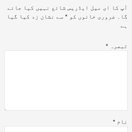
آپ کا ای میل ایڈریس شائع نہیں کیا جائے
گا۔
ضروری خانوں کو
*
سے نشان زد کیا گیا
ہے
تبصرہ
*
نام
*