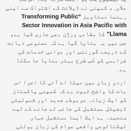
علاوہ، کمپنی نے ڈیلائٹ کے اشتراک سے اپنی
رہنما دستاویز
“Transforming Public
Sector Innovation in Asia Pacific with
Llama”
کا مقامی ورژن بھی جاری کیا ہے،
جس میں یہ بتایا گیا ہے کہ مصنوعی ذہانت
کے ذریعے گورننس اور عوامی خدمات کی
فراہمی کو کس طرح بہتر بنایا جا سکتا
ہے۔
اردو زبان میں میٹا اے آئی کا اجرا اس
بات کا واضح ثبوت ہے کہ کمپنی پاکستان
کو ایک زیادہ مربوط، جدید اور شمولیتی
ڈیجیٹل مستقبل کی جانب لے جانے کے لیے
سنجیدہ ہے ایک ایسا مستقبل جہاں
ٹیکنالوجی واقعی عوام کی زبان بولتی