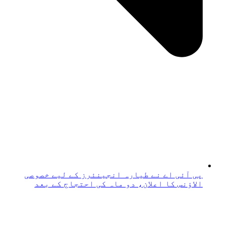
پی آئی اے نے طیارہ انجینئرز کے لیے خصوصی
الاؤنس کا اعلان، دو ماہ کی احتجاج کے بعد