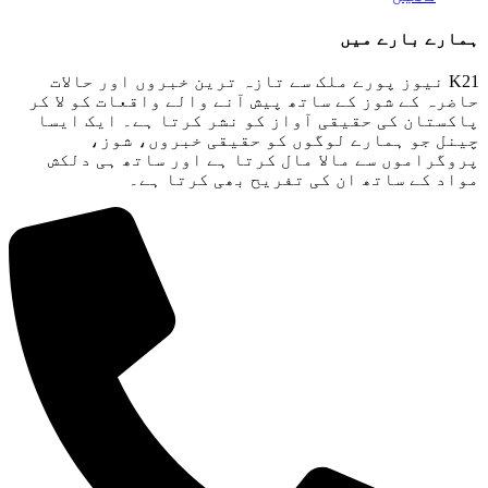
ہمارے بارے میں
K21 نیوز پورے ملک سے تازہ ترین خبروں اور حالات
حاضرہ کے شوز کے ساتھ پیش آنے والے واقعات کو لا کر
پاکستان کی حقیقی آواز کو نشر کرتا ہے۔ ایک ایسا
چینل جو ہمارے لوگوں کو حقیقی خبروں، شوز،
پروگراموں سے مالا مال کرتا ہے اور ساتھ ہی دلکش
مواد کے ساتھ ان کی تفریح ​​بھی کرتا ہے۔