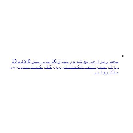
سخت ویزا جانچ کے درمیان 10 ماہ میں 6 لاکھ 15
ہزار سے زائد پاکستانی روزگار کے لیے بیرون
ملک روانہ