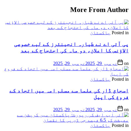
More From Author
Posted in
پاکستان
پی آئی اے نے طیارہ انجینئرز کے لیے خصوصی
الاؤنس کا اعلان، دو ماہ کی احتجاج کے بعد
on
نومبر 29, 2025
نومبر 29, 2025
Posted in
پاکستان
اسحاق ڈار کی علما سے مسلم امہ میں اتحاد کے
فروغ کی اپیل
on
نومبر 29, 2025
نومبر 29, 2025
Posted in
پاکستان