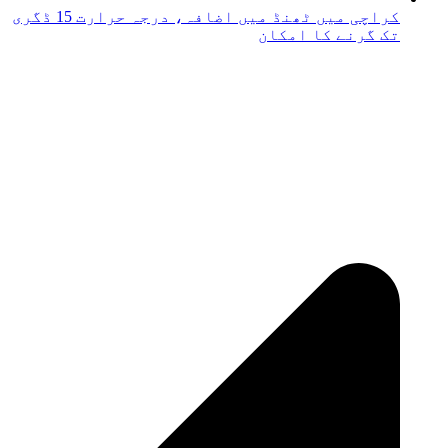
کراچی میں ٹھنڈ میں اضافہ، درجہ حرارت 15 ڈگری
تک گرنے کا امکان