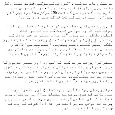
مرتضیٰ وہاب نے کہا،
“کراچی کی سڑکیں شدید نقصان کا
شکار ہیں لیکن ان کی مرمت اور تعمیر نو میری ذمہ
داری ہے۔ کے ایم سی کے تحت 106 مرکزی شاہراہیں آتی
ہیں اور میں ان سب کی بحالی کا ذمہ دار ہوں۔”
انہوں نے سیاسی مخالفین کو تنقید کا نشانہ بناتے
ہوئے کہا کہ وہ عوامی خدمت کے بجائے پوائنٹ
اسکورنگ کر رہے ہیں۔
“شاہراہِ بھٹو پر جب بارش کے
بعد دراڑ پڑی تو کچھ سیاستدان وہاں مدد کے لیے نہیں
بلکہ ہمیں طعنے دینے پہنچے۔ ایسے سیاسی اداکار
عوامی مصیبت کے وقت کہیں نظر نہیں آتے، صرف ٹی وی
یا سوشل میڈیا پر تنقید کرتے ہیں،”
انہوں نے کہا۔
میئر کراچی نے مزید کہا کہ لیاری اور ملیر ندیوں کا
غیر معمولی بہاؤ موسمیاتی تبدیلی کی علامت ہے۔
“جو
اب بھی موسمیاتی تبدیلی کو نہیں مانتے وہ بیوقوف
ہیں۔ ہم نے پہلے کبھی ندیوں کو اتنی تیز رفتاری سے
بہتے نہیں دیکھا،”
انہوں نے نشاندہی کی۔
یونیورسٹی روڈ، شاہراہِ پاکستان اور محمود آباد
میں پانی کے جمع ہونے سے متعلق سوال پر مرتضیٰ وہاب
نے کہا کہ ان علاقوں کی ذمہ داری دیگر مقامی اداروں
پر عائد ہوتی ہے جو اپنے فرائض ادا کرنے کے بجائے
جھوٹے بیانات دیتے ہیں۔