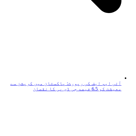
آئی ایم ایف کی رپورٹ: پاکستان میں کرپشن سے
معیشت کو 6.5 فیصد جی ڈی پی کا نقصان