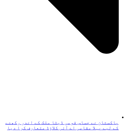
پاکستان نے حساس قومی ڈیٹا ملک کے اندر رکھنے
کے لیے پہلا مقامی اے آئی کلاؤڈ متعارف کرا دیا