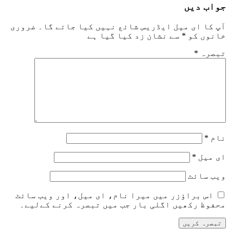
جواب دیں
آپ کا ای میل ایڈریس شائع نہیں کیا جائے گا۔
ضروری
خانوں کو
*
سے نشان زد کیا گیا ہے
تبصرہ
*
نام
*
ای میل
*
ویب‌ سائٹ
اس براؤزر میں میرا نام، ای میل، اور ویب سائٹ
محفوظ رکھیں اگلی بار جب میں تبصرہ کرنے کےلیے۔