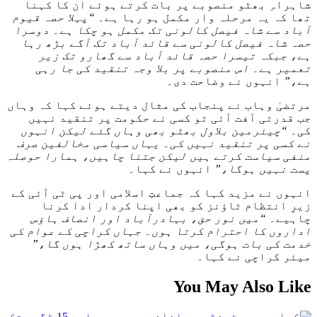
شاہراہِ بھٹو منصوبے پر بات کرتے ہوئے ان کا کہنا
تھا کہ یہ مرحلہ وار مکمل ہو رہا ہے۔
“پہلا حصہ قیوم
آباد سے شاہ فیصل کالونی تک مکمل ہو چکا ہے۔ دوسرا
حصہ شاہ فیصل کالونی سے قائد آباد تک آگے بڑھ رہا
ہے، جبکہ تیسرا حصہ قائد آباد سے گھارو تک زیر
تعمیر ہے۔ اس منصوبے پر بلا وجہ تنقید کی جا رہی
ہے،”
انہوں نے وضاحت دی۔
مرتضیٰ وہاب نے پنجاب کی مثال دیتے ہوئے کہا کہ وہاں
جب قدرتی آفت آئی تو کسی نے حکومت پر تنقید نہیں
کی۔
“چیئرمین بلاول بھٹو بھی وہاں گئے لیکن انہوں
نے کسی پر تنقید نہیں کی۔ یہاں سیاسی مخالفین صرف
منفی سیاست کرتے ہیں لیکن جتنا چاہیں، ہمارا حوصلہ
پست نہیں ہوگا،”
انہوں نے کہا۔
انہوں نے مزید کہا کہ جماعتِ اسلامی اور پی ٹی آئی کے
زیرِ انتظام ٹاؤنز کو بھی اپنا کردار ادا کرنا
چاہیے۔
“میں نور حق، بہادرآباد اور انصاف ہاؤس
اداروں کا احترام کرتا ہوں۔ جہاں کراچی کے عوام کی
خدمت کی بات ہوگی، میں وہاں ساتھ کھڑا ہوں گا،”
میئر کراچی نے کہا۔
You May Also Like