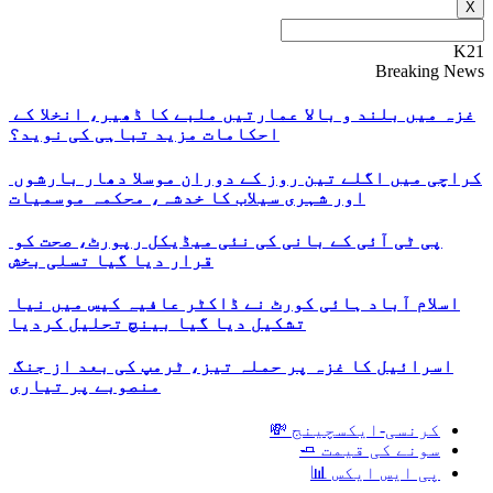
X
K21
Breaking News
غزہ میں بلند و بالا عمارتیں ملبے کا ڈھیر، انخلا کے
احکامات مزید تباہی کی نوید؟
کراچی میں اگلے تین روز کے دوران موسلا دھار بارشوں
اور شہری سیلاب کا خدشہ، محکمہ موسمیات
پی ٹی آئی کے بانی کی نئی میڈیکل رپورٹ، صحت کو
قرار دیا گیا تسلی بخش
اسلام آباد ہائی کورٹ نے ڈاکٹر عافیہ کیس میں نیا
تشکیل دیا گیا بینچ تحلیل کردیا
اسرائیل کا غزہ پر حملہ تیز، ٹرمپ کی بعد از جنگ
منصوبے پر تیاری
کرنسی-ایکسچینج 💸
سونے کی قیمت 🧈
پی ایس ایکس 📊