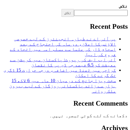
تلاش
تلاش
Recent Posts
پی آئی اے نے طیارہ انجینئرز کے لیے خصوصی
الاؤنس کا اعلان، دو ماہ کی احتجاج کے بعد
اسحاق ڈار کی علما سے مسلم امہ میں اتحاد کے
فروغ کی اپیل
آئی ایم ایف کی رپورٹ: پاکستان میں کرپشن سے
معیشت کو 6.5 فیصد جی ڈی پی کا نقصان
کراچی میں ٹھنڈ میں اضافہ، درجہ حرارت 15 ڈگری
تک گرنے کا امکان
سخت ویزا جانچ کے درمیان 10 ماہ میں 6 لاکھ 15
ہزار سے زائد پاکستانی روزگار کے لیے بیرون
ملک روانہ
Recent Comments
دکھانے کے لئے کوئی تبصرہ نہیں۔
Archives