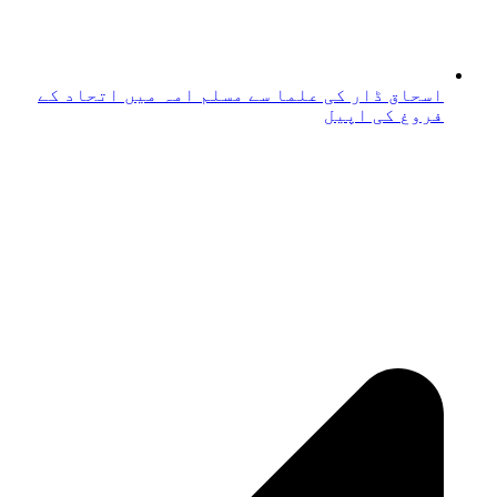
اسحاق ڈار کی علما سے مسلم امہ میں اتحاد کے
فروغ کی اپیل