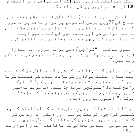
میٹروپولیٹن کارپوریشن (کے ایم سی) کی زیرِ انتظام
106 اہم شاہراہوں پر کیا جائے گا۔
یہ اعلان انہوں نے بانیٔ پاکستان قائداعظم محمد علی
جناح کی 77ویں برسی کے موقع پر مزار قائد پر حاضری
کے دوران کیا۔ مرتضیٰ وہاب نے مزار پر پھول چڑھائے،
فاتحہ خوانی کی اور مہمانوں کی کتاب میں اپنے
تاثرات درج کیے، جس کے بعد صحافیوں سے گفتگو کی۔
انہوں نے کہا،
“کراچی آدھی ہو یا پوری، یہ ہمارا
شہر ہے۔ ہم ہر جگہ پہنچ رہے ہیں اور عوام کی خدمت کر
رہے ہیں۔”
میئر کراچی کا کہنا تھا کہ شہر کے مسائل حل کرنے کے
لیے تمام اسٹیک ہولڈرز کو ساتھ بیٹھ کر فیصلے کرنا
ہوں گے۔
“ماضی کے تمام میئرز نے یہی کہا کہ ایک
واضح کمانڈ اسٹرکچر ہونا چاہیے۔ اب مزید تاخیر
نہیں ہو سکتی، اداروں کو مل بیٹھ کر آگے بڑھنا
ہوگا،”
انہوں نے زور دیا۔
ان کا کہنا تھا کہ وزیرِاعلیٰ سندھ کے احکامات کے بعد
کمشنر کراچی، ٹریفک پولیس اور دیگر ادارے مل کر
کام کر رہے ہیں۔ سڑکوں کی صفائی کا عمل جاری ہے،
تاہم طویل المدتی بحالی کا باقاعدہ آغاز اتوار سے
ہوگا۔