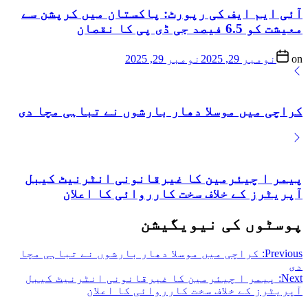
آئی ایم ایف کی رپورٹ: پاکستان میں کرپشن سے
معیشت کو 6.5 فیصد جی ڈی پی کا نقصان
on
نومبر 29, 2025
نومبر 29, 2025
کراچی میں موسلا دھار بارشوں نے تباہی مچا دی
پیمر ا چیئرمین کا غیرقانونی انٹرنیٹ کیبل
آپریٹرز کے خلاف سخت کارروائی کا اعلان
پوسٹوں کی نیویگیشن
Previous:
کراچی میں موسلا دھار بارشوں نے تباہی مچا
دی
Next:
پیمر ا چیئرمین کا غیرقانونی انٹرنیٹ کیبل
آپریٹرز کے خلاف سخت کارروائی کا اعلان