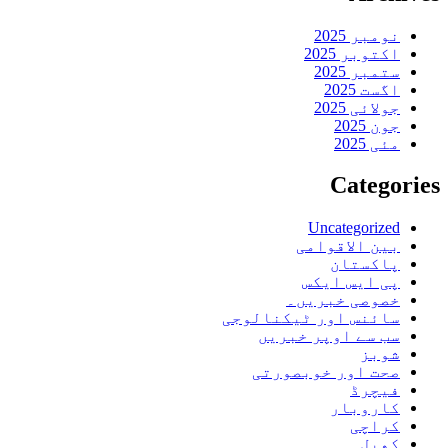
نومبر 2025
اکتوبر 2025
ستمبر 2025
اگست 2025
جولائی 2025
جون 2025
مئی 2025
Categories
Uncategorized
بین الاقوامی
پاکستان
پی ایس ایکس
خصوصی خبریں۔
سائنس اور ٹیکنالوجی
سب سے اوپر خبریں
شوبز
صحت اور خوبصورتی
فیچرڈ
کاروبار
کراچی
کھیل