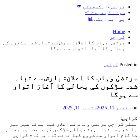
کرنسی-ایکسچینج 💸
سونے کی قیمت 🧈
پی ایس ایکس 📊
Home
کراچی
مرتضیٰ وہاب کا اعلان: بارش سے تباہ شدہ سڑکوں کی
بحالی کا آغاز اتوار سے ہوگا
Posted in
کراچی
مرتضیٰ وہاب کا اعلان: بارش سے تباہ
شدہ سڑکوں کی بحالی کا آغاز اتوار
سے ہوگا
on
ستمبر 11, 2025
ستمبر 11, 2025
کراچی:
میئر کراچی مرتضیٰ وہاب نے اعلان کیا ہے کہ شہر میں
بارشوں سے تباہ ہونے والی سڑکوں کی مرمت اور بحالی
کا کام اتوار سے شروع کیا جائے گا۔ یہ کام کراچی