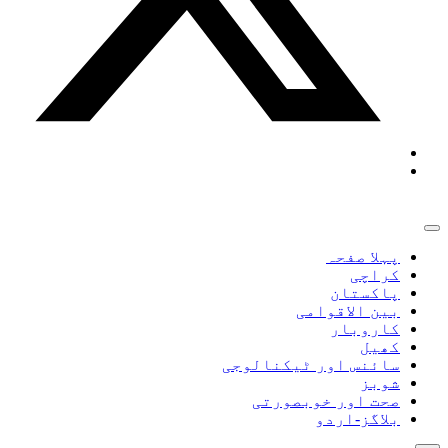
پہلا صفحہ
کراچی
پاکستان
بین الاقوامی
کاروبار
کھیل
سائنس اور ٹیکنالوجی
شوبز
صحت اور خوبصورتی
بلاگز-اردو