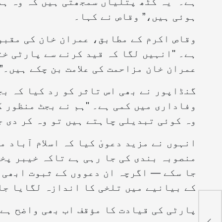
ہے۔ "یہ کٹھ پتلیاں سمجھتی ہیں کہ وہ ہم
ہوئی ہیں،” وقاص نے کہا۔
وقاص اکرم کے مطابق، عمران خان کی مقبو
ہے۔ "انہیں لگا کہ قید کرنے سے پارٹی خت
عمران خان مزاحمت کی علامت بن چکے ہیں۔”
گنڈاپور نے بھی اس تاثر کو رد کیا کہ بج
وفاداری میں کمی ہے۔ "ہم نے بجٹ منظور ک
وہ کوئی تبدیلی چاہتے ہیں تو وہ کر دی ج
انہوں نے مزید دعویٰ کیا کہ اسلام آباد 
منصوبہ بندی کی جا رہی ہے تاکہ خیبر پخت
جا سکے — اگرچہ ان دعووں کے ثبوت ابھی 
کے بیانیے میں تلخی کا اندازہ لگایا جا
 ارب
پارٹی کی قیادت کا مؤقف اب بھی واضح ہے: