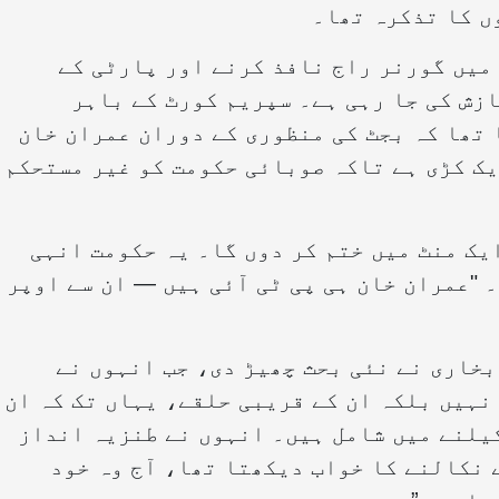
ں کا تذکرہ تھا۔
 میں گورنر راج نافذ کرنے اور پارٹی کے
زش کی جا رہی ہے۔ سپریم کورٹ کے باہر
 تھا کہ بجٹ کی منظوری کے دوران عمران خان
یک کڑی ہے تاکہ صوبائی حکومت کو غیر مستحکم
یک منٹ میں ختم کر دوں گا۔ یہ حکومت انہی
 "عمران خان ہی پی ٹی آئی ہیں — ان سے اوپر
 بخاری نے نئی بحث چھیڑ دی، جب انہوں نے
 نہیں بلکہ ان کے قریبی حلقے، یہاں تک کہ ان
یلنے میں شامل ہیں۔ انہوں نے طنزیہ انداز
 نکالنے کا خواب دیکھتا تھا، آج وہ خود