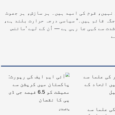
نہیں، قوم کی امید ہیں۔ ہر سازش، ہر جھوٹ
جگہ قائم ہیں۔” سیاسی درجہ حرارت بلند ہے،
دت سے کہی جا رہی ہے — اُن کے لیے ’مائنس
ے
ی علما سے
پاکستان