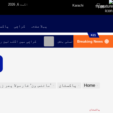
اگست 6, 2026
°C
Karachi
28
پہلا صفحہ
کراچی
پاکس
K21
Breaking News
کل رپورٹ، صحت کو قرار دیا گیا تسلی بخش
کراچی میں اگلے
Home
پاکستان
’مائنس ون‘ فارمولا پھر زیرِ بحث، پی 
پاکستان