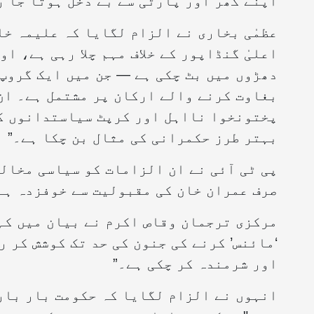
اپنے گھر اور پارٹی سے بے دخل ہوتا جا ر
عظمٰی بخاری نے الزام لگایا کہ علیمہ خا
اعلیٰ گنڈاپور کے خلاف مہم چلا رہی ہے، ا
دھڑوں میں بٹ چکی ہے — جن میں ایک گروپ
پختونخوا نااہل اور کرپٹ سیاستدانوں کے
بہتر طرز حکمرانی کی مثال بن چکا ہے۔”
پی ٹی آئی نے ان الزامات کو سیاسی مخال
صرف عمران خان کی مقبولیت سے خوفزدہ ہے
مرکزی ترجمان وقاص اکرم نے بیان میں کہ
‘مائنس’ کرنے کی جنون کی حد تک کوشش کر ر
اور شرمندہ کر چکی ہے۔”
انہوں نے الزام لگایا کہ حکومت بار بار