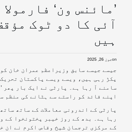
’مائنس ون‘ فارمولا 
آئی کا دو ٹوک مؤقف
ہیں
on
جون 26, 2025
جیسے جیسے سابق وزیراعظم عمران خان کو 
پکڑ رہی ہیں، ویسے ویسے پاکستان تحریک ا
سامنے آ رہا ہے۔ پارٹی نے ایک بار پھر ’م
اپنے قائد کو راستے سے ہٹانے کی منظم س
پارٹی کے اندرونی معاملات کے ساتھ ساتھ
رہا ہے۔ بدھ کے روز خیبر پختونخوا کے وز
کے مرکزی ترجمان شیخ وقاص اکرم نے ان خ