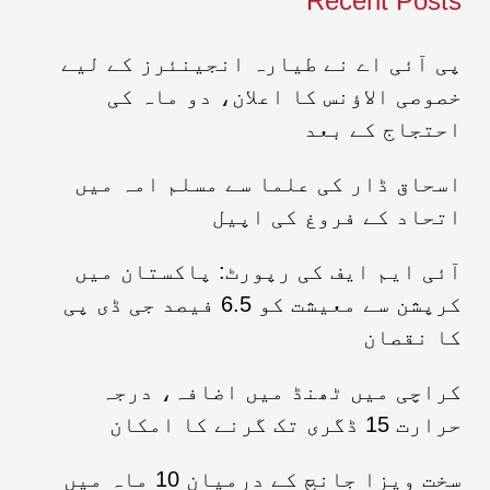
Recent Posts
پی آئی اے نے طیارہ انجینئرز کے لیے
خصوصی الاؤنس کا اعلان، دو ماہ کی
احتجاج کے بعد
اسحاق ڈار کی علما سے مسلم امہ میں
اتحاد کے فروغ کی اپیل
آئی ایم ایف کی رپورٹ: پاکستان میں
کرپشن سے معیشت کو 6.5 فیصد جی ڈی پی
کا نقصان
کراچی میں ٹھنڈ میں اضافہ، درجہ
حرارت 15 ڈگری تک گرنے کا امکان
سخت ویزا جانچ کے درمیان 10 ماہ میں