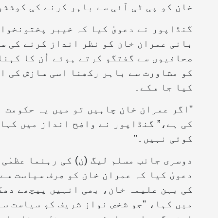
خان کو پی ٹی آئی سے باہر کرنے کی کوششو
گنڈاپور نے دعویٰ کیا کہ خیبر پختونخوا
بانی عمران خان کو نظر انداز کرنے کی سا
صحافیوں سے گفتگو کرتے ہوئے اُن کا کہنا
کو مشاورت سے باہر رکھنا اسی سازش کی ا
کیا جا سکے۔
"اگر عمران خان چاہیں تو میں یہ حکومت ا
کی ہے،” گنڈاپور نے واضح انداز میں کہا۔
کوئی نہیں۔”
دوسری جانب مسلم لیگ (ن) کی رہنما عظمٰی
دعویٰ کیا کہ عمران خان کو صرف سیاست سے
کی بہن علیمہ خان، بھی انہیں پیچھے دھک
میں کہا، "جو شخص نواز شریف کو سیاست سے