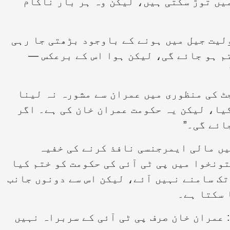
یں توڑ سکتی ہیں، لیکن وہ ہر بار ناکام
لیت جیل میں ہونے کے باوجود بڑھتی جا رہی
م ہو جائے گی، لیکن ہوا اس کے برعکس —
ٹ کی منظوری میں عمران سے مشورہ نہ لینا
یا، لیکن یہ حکومت عمران خان کی ہے۔ اگر
ائے گی۔”
میں مالی ایمرجنسی نافذ کرنے کی خفیہ
ونخوا میں پی ٹی آئی کی حکومت کو ختم کیا
تک سامنے نہیں آئے، لیکن اس سے دونوں جانب
 سکتا ہے۔
 عمران خان صرف پی ٹی آئی کے سربراہ نہیں