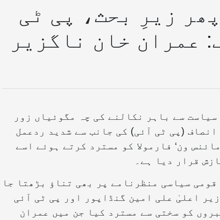
پھر زیرِ بحث، پی ٹی
: عمران خان ناگزیر
سیاست سے باہر نکالنے کی چہ مگوئیاں زور
نصاف (پی ٹی آئی) کی جانب سے شدید ردعمل
ائنس ون‘ فارمولا کو مسترد کرتے ہوئے اسے
ازش قرار دیا ہے۔
 قومی سیاسی منظرنامے پر بھی تناؤ بڑھتا جا
یر اعلیٰ علی امین گنڈاپور اور پی ٹی آئی
بروں کو سختی سے مسترد کیا جن میں عمران