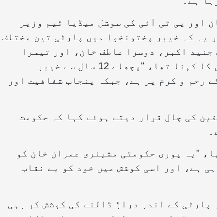
ہا ہے۔”
ن اور پی ٹی آئی کی سوشل میڈیا ٹیم وزیر
ور یہ کہ خیبر پختونخوا میں پارٹی تین مختلف
 جنید اکبر، دوسرا عاطف خان، اور تیسرا
بغاوت کرنے والے ارکان پر مشتمل ہے۔ ان کا کہنا تھا، "پچھلے 12 سال سے خیبر
 رحم و کرم پر ہے، جبکہ پنجاب شفافیت اور
فین کی چال قرار دیتے ہوئے کہا کہ حکومت
۔
ا، "یہ پوری حکومتی مشینری عمران خان کو
ہی ہے، اور اسی کوشش میں خود کو بے نقاب
 پارٹی کے اندر دراڑ ڈالنے کی کوشش کر رہی