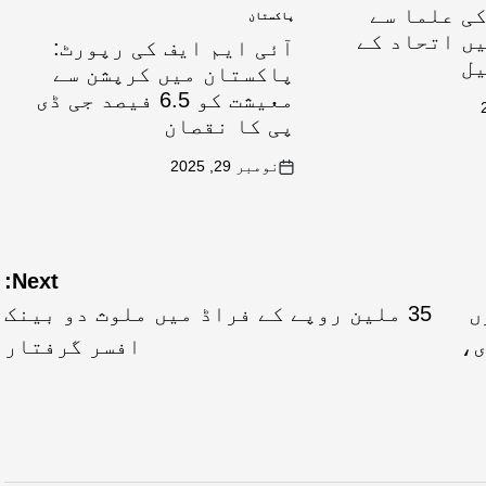
ی علما سے
پاکستان
ں اتحاد کے
آئی ایم ایف کی رپورٹ:
یل
پاکستان میں کرپشن سے
معیشت کو 6.5 فیصد جی ڈی
پی کا نقصان
نومبر 29, 2025
Next:
ضوں
35 ملین روپے کے فراڈ میں ملوث دو بینک
ی،
افسر گرفتار