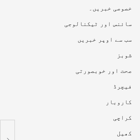
خصوصی خبریں۔
سائنس اور ٹیکنالوجی
سب سے اوپر خبریں
شوبز
صحت اور خوبصورتی
فیچرڈ
کاروبار
کراچی
کھیل
5