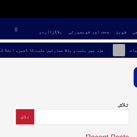
ی
شوبز
صحت اور خوبصورتی
بلاگز-اردو
مہ موسمیات
غزہ میں بلند و بالا عمارتیں ملبے کا ڈھیر،
تلاش
تلاش