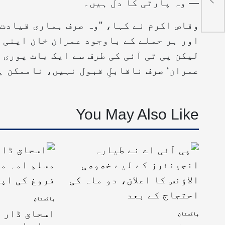
— وہ پارٹی کا دل ہیں۔
وقاص اکرم نے کہا، "وہ صرف ہماری قیادت 
اور ہر حملے کے باوجود عمران خان اپنی 
لیکن پی ٹی آئی کی طرف سے ایک بات پوری ش
عمران‘ صرف ناقابلِ قبول نہیں، ناممکن ہ
You May Also Like
پاکستان
اسحاق ڈار ک
پاکستان