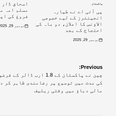
اسحاق ڈار ک
پاکستان
مسلم امہ می
پی آئی اے نے طیارہ
فروغ کی اپ
انجینئرز کے لیے خصوصی
الاؤنس کا اعلان، دو ماہ کی
نومبر 29, 2025
احتجاج کے بعد
نومبر 29, 2025
Previous:
چین نے پاکستان کے 1.8 ارب ڈالر کے قر
کی مدت میں توسیع پر رضامندی ظاہر کر د
مالی دباؤ میں وقتی ریلیف