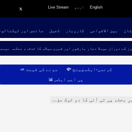
English
اردو
Live Stream
تان
بین الاقوامی
کاروبار
کھیل
سائنس اور ٹیکنالوج
 تین روز کے دوران موسلا دھار بارشوں اور شہری سیلاب کا خدشہ، محک
کرنسی-ایکسچینج 💸
سونے کی قیمت 🧈
پی ایس ایکس 📊
ٹی آئی کا دو ٹوک مؤقف: عمران خان ناگزیر ہیں