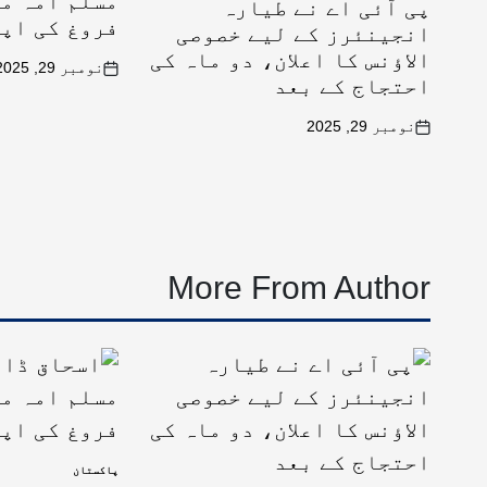
مسلم امہ می
پی آئی اے نے طیارہ
فروغ کی اپ
انجینئرز کے لیے خصوصی
الاؤنس کا اعلان، دو ماہ کی
نومبر 29, 2025
احتجاج کے بعد
نومبر 29, 2025
More From Author
پاکستان