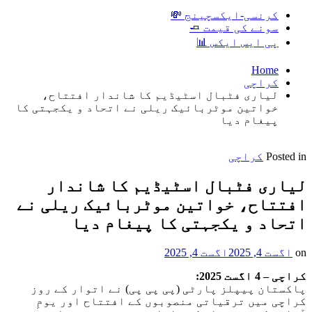
کرنسی-ایکسچینج 💸
سونے کی قیمت 🧈
پی ایس ایکس 📊
Home
کراچی
لیاری فٹبال اسٹیڈیم کا شاندار افتتاح،
خواتین موٹربائیک ریلی نے اتحاد و یکجہتی کا
پیغام دیا
Posted in
کراچی
لیاری فٹبال اسٹیڈیم کا شاندار
افتتاح، خواتین موٹربائیک ریلی نے
اتحاد و یکجہتی کا پیغام دیا
on
اگست 4, 2025
اگست 4, 2025
کراچی – 4 اگست 2025:
پاکستان پیپلز پارٹی (پی پی پی) نے اتوار کے روز
کراچی میں ترقیاتی منصوبوں کے افتتاح اور یومِ