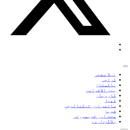
پہلا صفحہ
کراچی
پاکستان
بین الاقوامی
کاروبار
کھیل
سائنس اور ٹیکنالوجی
شوبز
صحت اور خوبصورتی
بلاگز-اردو