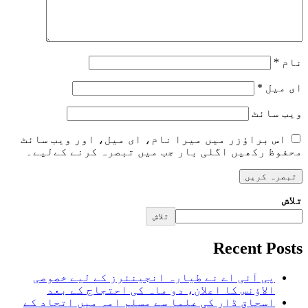
نام
*
ای میل
*
ویب‌ سائٹ
اس براؤزر میں میرا نام، ای میل، اور ویب سائٹ
محفوظ رکھیں اگلی بار جب میں تبصرہ کرنے کےلیے۔
تلاش
تلاش
Recent Posts
پی آئی اے نے طیارہ انجینئرز کے لیے خصوصی
الاؤنس کا اعلان، دو ماہ کی احتجاج کے بعد
اسحاق ڈار کی علما سے مسلم امہ میں اتحاد کے