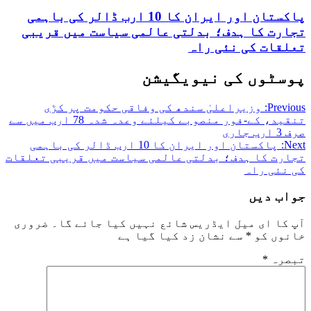
پاکستان اور ایران کا 10 ارب ڈالر کی باہمی
تجارت کا ہدف؛ بدلتی عالمی سیاست میں قریبی
تعلقات کی نئی راہ
پوسٹوں کی نیویگیشن
Previous:
وزیراعلیٰ سندھ کی وفاقی حکومت پر کڑی
تنقید، کے-فور منصوبے کیلئے وعدہ شدہ 78 ارب میں سے
صرف 3 ارب جاری
Next:
پاکستان اور ایران کا 10 ارب ڈالر کی باہمی
تجارت کا ہدف؛ بدلتی عالمی سیاست میں قریبی تعلقات
کی نئی راہ
جواب دیں
آپ کا ای میل ایڈریس شائع نہیں کیا جائے گا۔
ضروری
خانوں کو
*
سے نشان زد کیا گیا ہے
تبصرہ
*