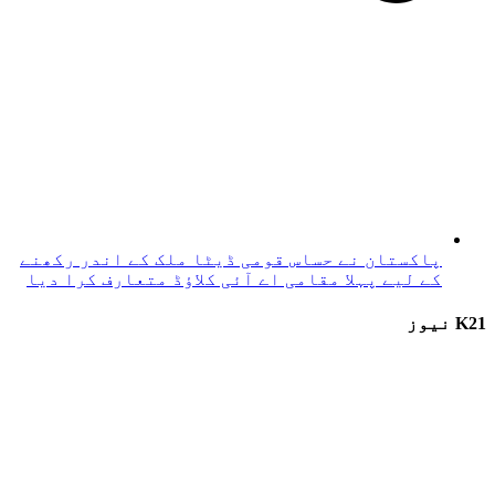
پاکستان نے حساس قومی ڈیٹا ملک کے اندر رکھنے
کے لیے پہلا مقامی اے آئی کلاؤڈ متعارف کرا دیا
K21 نیوز