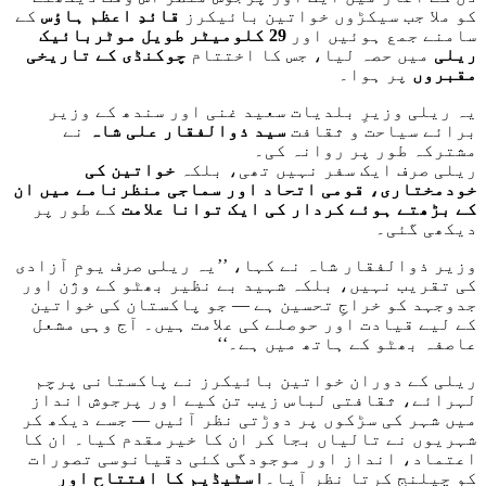
کو ملا جب سیکڑوں خواتین بائیکرز
قائدِ اعظم ہاؤس
کے
سامنے جمع ہوئیں اور
29 کلومیٹر طویل موٹربائیک
ریلی
میں حصہ لیا، جس کا اختتام
چوکنڈی کے تاریخی
مقبروں
پر ہوا۔
یہ ریلی وزیرِ بلدیات سعید غنی اور سندھ کے وزیر
برائے سیاحت و ثقافت
سید ذوالفقار علی شاہ
نے
مشترکہ طور پر روانہ کی۔
ریلی صرف ایک سفر نہیں تھی، بلکہ
خواتین کی
خودمختاری، قومی اتحاد اور سماجی منظرنامے میں ان
کے بڑھتے ہوئے کردار کی ایک توانا علامت
کے طور پر
دیکھی گئی۔
وزیر ذوالفقار شاہ نے کہا، ’’یہ ریلی صرف یومِ آزادی
کی تقریب نہیں، بلکہ شہید بے نظیر بھٹو کے وژن اور
جدوجہد کو خراجِ تحسین ہے — جو پاکستان کی خواتین
کے لیے قیادت اور حوصلے کی علامت ہیں۔ آج وہی مشعل
عاصفہ بھٹو کے ہاتھ میں ہے۔‘‘
ریلی کے دوران خواتین بائیکرز نے پاکستانی پرچم
لہرائے، ثقافتی لباس زیب تن کیے اور پرجوش انداز
میں شہر کی سڑکوں پر دوڑتی نظر آئیں — جسے دیکھ کر
شہریوں نے تالیاں بجا کر ان کا خیرمقدم کیا۔ ان کا
اعتماد، انداز اور موجودگی کئی دقیانوسی تصورات
کو چیلنج کرتا نظر آیا۔
اسٹیڈیم کا افتتاح اور