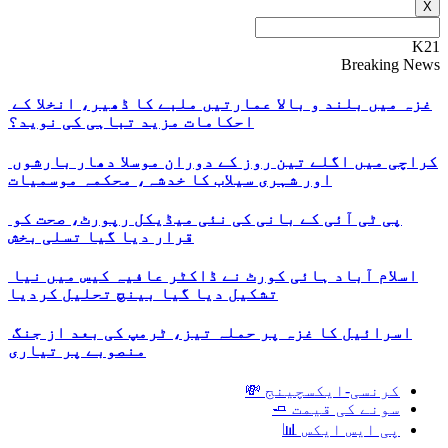
X
K21
Breaking News
غزہ میں بلند و بالا عمارتیں ملبے کا ڈھیر، انخلا کے
احکامات مزید تباہی کی نوید؟
کراچی میں اگلے تین روز کے دوران موسلا دھار بارشوں
اور شہری سیلاب کا خدشہ، محکمہ موسمیات
پی ٹی آئی کے بانی کی نئی میڈیکل رپورٹ، صحت کو
قرار دیا گیا تسلی بخش
اسلام آباد ہائی کورٹ نے ڈاکٹر عافیہ کیس میں نیا
تشکیل دیا گیا بینچ تحلیل کردیا
اسرائیل کا غزہ پر حملہ تیز، ٹرمپ کی بعد از جنگ
منصوبے پر تیاری
کرنسی-ایکسچینج 💸
سونے کی قیمت 🧈
پی ایس ایکس 📊