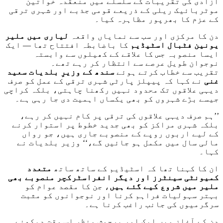
آزادی کی تقریبات کے سلسلے میں منعقدہ خواتین
موٹربائیک ریلی کے ذریعے قومی جذبے اور شہری ترقی
کے عزم کا بھرپور مظاہرہ کیا۔
دن کا مرکزی اور سب سے نمایاں واقعہ
لیاری میں ملیر
یونین فٹبال اسٹیڈیم
کا باضابطہ افتتاح تھا — ایک
ایسا منصوبہ جس کا علاقے کے کھیلوں سے وابستہ
نوجوان طویل عرصے سے انتظار کر رہے تھے۔
تقریب سے خطاب کرتے ہوئے
سندھ کے وزیرِ بلدیات سعید
غنی
نے کہا کہ پیپلز پارٹی شہری ترقی کے عمل کو صرف
دیہی علاقوں تک محدود نہیں رکھنا چاہتی، بلکہ کراچی
جیسے بڑے شہروں کو بھی یکساں اہمیت دی جا رہی ہے۔
’’ہم صرف دیہی علاقوں کی ترقی پر کام نہیں کر رہے،
بلکہ شہری مراکز کو بھی جدید خطوط پر استوار کرنے
کے لیے اربوں روپے کے منصوبے جاری ہیں، جو رواں
مالی سال میں مکمل ہو جائیں گے،‘‘ وزیر بلدیات نے
کہا۔
ان کا کہنا تھا کہ اسٹیڈیم کے ساتھ ساتھ
متعدد
کمیونٹی سینٹرز اور دیگر انفراسٹرکچر منصوبے بھی
ملیر میں شروع کیے گئے ہیں
، جن کا مقصد عوام کو
بہتر سہولیات فراہم کرنا اور نوجوانوں کو مثبت
سرگرمیوں کی جانب راغب کرنا ہے۔
دن کے آغاز میں ایک اور پرجوش منظر اس وقت دیکھنے