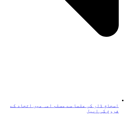
اسحاق ڈار کی علما سے مسلم امہ میں اتحاد کے
فروغ کی اپیل