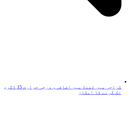
کراچی میں ٹھنڈ میں اضافہ، درجہ حرارت 15 ڈگری
تک گرنے کا امکان