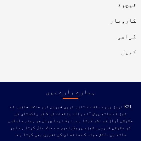
فیچرڈ
کاروبار
کراچی
کھیل
ہمارے بارے میں
K21 نیوز پورے ملک سے تازہ ترین خبروں اور حالات حاضرہ کے
شوز کے ساتھ پیش آنے والے واقعات کو لا کر پاکستان کی
حقیقی آواز کو نشر کرتا ہے۔ ایک ایسا چینل جو ہمارے لوگوں
کو حقیقی خبروں، شوز، پروگراموں سے مالا مال کرتا ہے اور
ساتھ ہی دلکش مواد کے ساتھ ان کی تفریح ​​بھی کرتا ہے۔