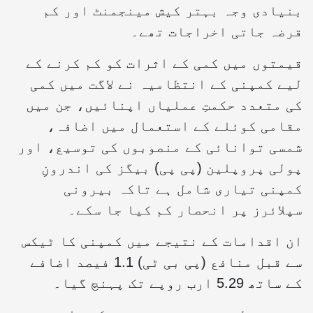
بنیادی وجہ بہتر کیش مینجمنٹ اور کم
قرضہ جاتی اخراجات تھے۔
قیمتوں میں کمی کے اثرات کو کم کرنے کے
لیے کمپنی کے انتظامیہ نے لاگت میں کمی
کی متعدد حکمتِ عملیاں اپنائیں، جن میں
مقامی کوئلے کے استعمال میں اضافہ،
شمسی توانائی کے منصوبوں کی توسیع، اور
پولی پروپلین (پی پی) بیگز کی اندرونِ
کمپنی تیاری شامل ہے تاکہ بیرونی
سپلائرز پر انحصار کم کیا جا سکے۔
ان اقدامات کے نتیجے میں کمپنی کا ٹیکس
سے قبل منافع (پی بی ٹی) 1.1 فیصد اضافے
کے ساتھ 5.29 ارب روپے تک پہنچ گیا۔