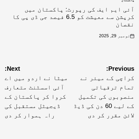
پاکستان
آئی ایم ایف کی رپورٹ: پاکستان میں
کرپشن سے معیشت کو 6.5 فیصد جی ڈی پی کا
نقصان
نومبر 29, 2025
Next:
Previous:
کراچی کے میئر نے
میٹا نے اردو میں اے
تمام ترقیاتی
آئی اسسٹنٹ متعارف
منصوبوں کی تکمیل
کروا کر پاکستان کے
کے لیے 60 دن کی ڈیڈ
ڈیجیٹل مستقبل کی
لائن مقرر کر دی
راہ ہموار کر دی