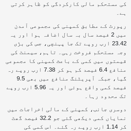
کی مستحکم مالی کارکردگی کو ظاہر کرتی
ہے۔
رپورٹ کے مطابق کمپنی کی مجموعی آمدن
میں 2 فیصد سال بہ سال اضافہ ہوا اور یہ
23.42 ارب روپے تک جا پہنچی، جس کی بڑی
وجہ مستحکم فروخت رہی۔ تاہم، سیمنٹ کی
قیمتوں میں کمی کے باعث کمپنی کا مجموعی
منافع 6.4 فیصد کم ہو کر 7.38 ارب روپے رہ
گیا، جبکہ آپریٹنگ منافع میں بھی 9.5
فیصد کمی واقع ہوئی اور یہ 5.96 ارب روپے
تک محدود رہا۔
دوسری جانب، کمپنی کے مالی اخراجات میں
نمایاں کمی دیکھی گئی جو 32.2 فیصد گھٹ
کر 1.14 ارب روپے رہ گئے۔ اس کمی کی