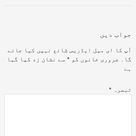
جواب دیں
آپ کا ای میل ایڈریس شائع نہیں کیا جائے
گا۔
ضروری خانوں کو
*
سے نشان زد کیا گیا
ہے
تبصرہ
*