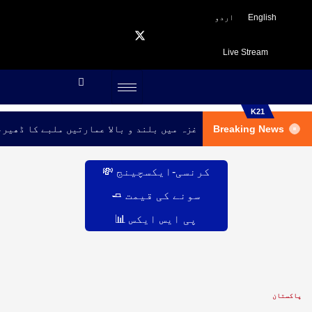
English
اردو
Live Stream
K21
، محکمہ موسمیات
Breaking News
غزہ میں بلند و بالا عمارتیں ملبے کا 
کرنسی-ایکسچینج 💸
سونے کی قیمت 🧈
پی ایس ایکس 📊
پاکستان