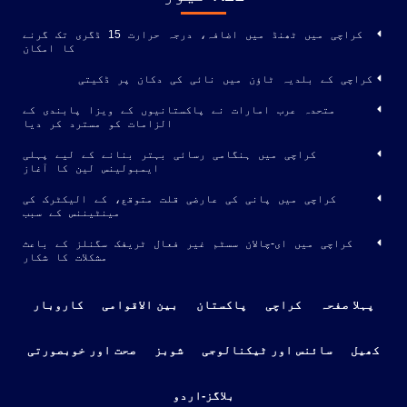
کراچی میں ٹھنڈ میں اضافہ، درجہ حرارت 15 ڈگری تک گرنے
کا امکان
کراچی کے بلدیہ ٹاؤن میں نائی کی دکان پر ڈکیتی
متحدہ عرب امارات نے پاکستانیوں کے ویزا پابندی کے
الزامات کو مسترد کر دیا
کراچی میں ہنگامی رسائی بہتر بنانے کے لیے پہلی
ایمبولینس لین کا آغاز
کراچی میں پانی کی عارضی قلت متوقع، کے الیکٹرک کی
مینٹیننس کے سبب
کراچی میں ای-چالان سسٹم غیر فعال ٹریفک سگنلز کے باعث
مشکلات کا شکار
پہلا صفحہ
کراچی
پاکستان
بین الاقوامی
کاروبار
کھیل
سائنس اور ٹیکنالوجی
شوبز
صحت اور خوبصورتی
بلاگز-اردو