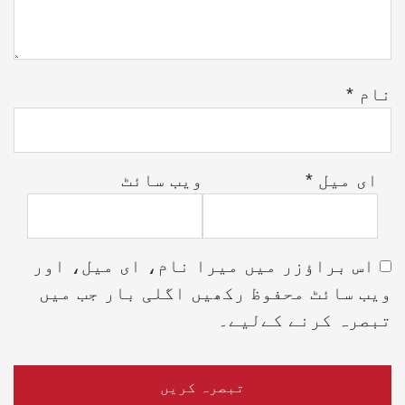
نام
*
ای میل
*
ویب‌ سائٹ
اس براؤزر میں میرا نام، ای میل، اور
ویب سائٹ محفوظ رکھیں اگلی بار جب میں
تبصرہ کرنے کےلیے۔