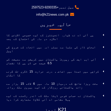
سیل نمبر+9200335-2597523
info@k21news.com.pk
حالیہ خبریں
پی آئی اے نے طیارہ انجینئرز کے لیے خصوصی الاؤنس کا
اعلان، دو ماہ کی احتجاج کے بعد
اسحاق ڈار کی علما سے مسلم امہ میں اتحاد کے فروغ کی
اپیل
آئی ایم ایف کی رپورٹ: پاکستان میں کرپشن سے معیشت کو
6.5 فیصد جی ڈی پی کا نقصان
کراچی میں ٹھنڈ میں اضافہ، درجہ حرارت 15 ڈگری تک گرنے
کا امکان
سخت ویزا جانچ کے درمیان 10 ماہ میں 6 لاکھ 15 ہزار سے
زائد پاکستانی روزگار کے لیے بیرون ملک روانہ
پاکستان نے حساس قومی ڈیٹا ملک کے اندر رکھنے کے لیے
پہلا مقامی اے آئی کلاؤڈ متعارف کرا دیا
K21 نیوز