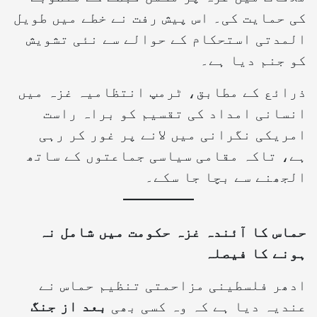
کی حمایت کی۔ اس پیش رفت نے خطے میں طویل
المدتی استحکام کے حوالے سے نئی تشویش
کو جنم دیا ہے۔
ذرائع کے مطابق، ٹرمپ انتظامیہ غزہ میں
انسانی امداد کی تقسیم کو براہ راست
امریکی نگرانی میں لانے پر غور کر رہی
ہے، تاکہ مقامی سیاسی جماعتوں کے ساتھ
الجھنے سے بچا جا سکے۔
حماس کا آئندہ غزہ حکومت میں شامل نہ
ہونے کا فیصلہ
ادھر فلسطینی مزاحمتی تنظیم حماس نے
عندیہ دیا ہے کہ وہ کسی بھی
بعد از جنگ