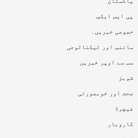
پاکستان
پی ایس ایکس
خصوصی خبریں۔
سائنس اور ٹیکنالوجی
سب سے اوپر خبریں
شوبز
صحت اور خوبصورتی
فیچرڈ
کاروبار