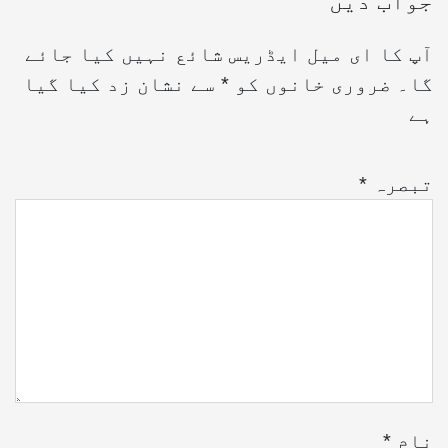
جواب دیں
آپ کا ای میل ایڈریس شائع نہیں کیا جائے
گا۔
ضروری خانوں کو
*
سے نشان زد کیا گیا
ہے
تبصرہ
*
نام
*