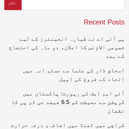
تلاش
Recent Posts
پی آئی اے نے طیارہ انجینئرز کے لیے
خصوصی الاؤنس کا اعلان، دو ماہ کی احتجاج
کے بعد
اسحاق ڈار کی علما سے مسلم امہ میں
اتحاد کے فروغ کی اپیل
آئی ایم ایف کی رپورٹ: پاکستان میں
کرپشن سے معیشت کو 6.5 فیصد جی ڈی پی کا
نقصان
کراچی میں ٹھنڈ میں اضافہ، درجہ حرارت