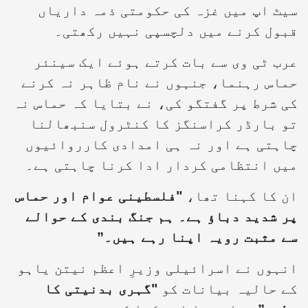
سیٹ اپ میں غزہ کی حکومتی ذمہ داریاں
قبول کرنے میں دلچسپی نہیں رکھتی۔
عرب ٹی وی سے بات کرتے ہوئے ایک سینئر
حماس رہنما، جنہوں نے نام ظاہر نہ کرنے
کی شرط پر گفتگو کی، نے بتایا کہ حماس نہ
تو بارڈر کراسنگز کا کنٹرول سنبھالنا
چاہتی ہے اور نہ ہی امدادی کارروائیوں
میں انتظامی کردار ادا کرنا چاہتی ہے۔
ان کا کہنا تھا،
"فلسطینی عوام اور حماس
پر شدید دباؤ ہے۔ ہم جنگ بندی کے حوالے
سے مثبت رویہ اپنا رہے ہیں۔”
انہوں نے اسرائیلی وزیرِ اعظم نیتن یاہو
کے حالیہ بیانات کو
"گہری بدنیتی کا