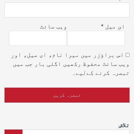
ای میل
*
ویب‌ سائٹ
اس براؤزر میں میرا نام، ای میل، اور
ویب سائٹ محفوظ رکھیں اگلی بار جب میں
تبصرہ کرنے کےلیے۔
تلاش