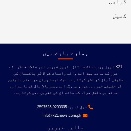
کراچی
کھیل
ہمارے بارے میں
K21 نیوز پورے ملک سے تازہ ترین خبروں اور حالات حاضرہ کے
شوز کے ساتھ پیش آنے والے واقعات کو لا کر پاکستان کی
حقیقی آواز کو نشر کرتا ہے۔ ایک ایسا چینل جو ہمارے لوگوں
کو حقیقی خبروں، شوز، پروگراموں سے مالا مال کرتا ہے اور
ساتھ ہی دلکش مواد کے ساتھ ان کی تفریح ​​بھی کرتا ہے۔
سیل نمبر+9200335-2597523
info@k21news.com.pk
حالیہ خبریں