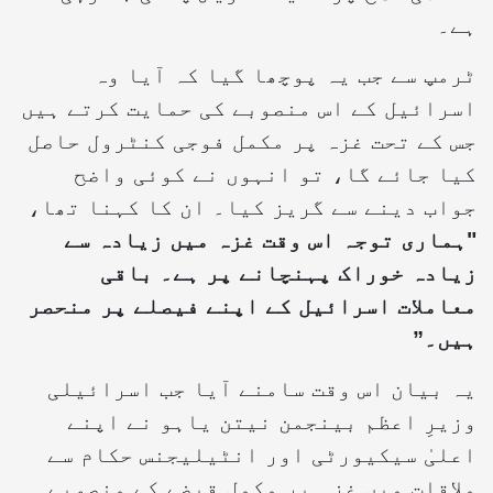
ہے۔
ٹرمپ سے جب یہ پوچھا گیا کہ آیا وہ
اسرائیل کے اس منصوبے کی حمایت کرتے ہیں
جس کے تحت غزہ پر مکمل فوجی کنٹرول حاصل
کیا جائے گا، تو انہوں نے کوئی واضح
جواب دینے سے گریز کیا۔ ان کا کہنا تھا،
"ہماری توجہ اس وقت غزہ میں زیادہ سے
زیادہ خوراک پہنچانے پر ہے۔ باقی
معاملات اسرائیل کے اپنے فیصلے پر منحصر
ہیں۔”
یہ بیان اس وقت سامنے آیا جب اسرائیلی
وزیرِ اعظم بینجمن نیتن یاہو نے اپنے
اعلیٰ سیکیورٹی اور انٹیلیجنس حکام سے
ملاقات میں غزہ پر مکمل قبضے کے منصوبے