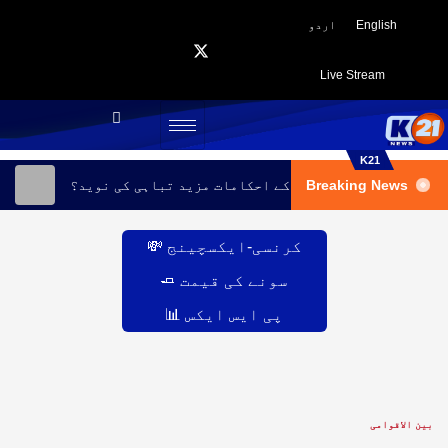
English
اردو
Live Stream
K21
Breaking News
یں ملبے کا ڈھیر، انخلا کے احکامات مزید تباہی کی نوید؟
کرنسی-ایکسچینج 💸
سونے کی قیمت 🧈
پی ایس ایکس 📊
بین الاقوامی