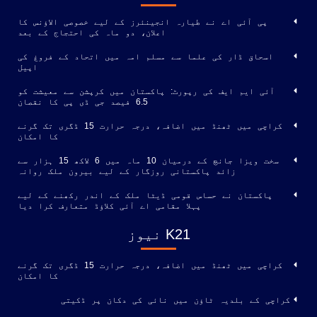
پی آئی اے نے طیارہ انجینئرز کے لیے خصوصی الاؤنس کا
اعلان، دو ماہ کی احتجاج کے بعد
اسحاق ڈار کی علما سے مسلم امہ میں اتحاد کے فروغ کی
اپیل
آئی ایم ایف کی رپورٹ: پاکستان میں کرپشن سے معیشت کو
6.5 فیصد جی ڈی پی کا نقصان
کراچی میں ٹھنڈ میں اضافہ، درجہ حرارت 15 ڈگری تک گرنے
کا امکان
سخت ویزا جانچ کے درمیان 10 ماہ میں 6 لاکھ 15 ہزار سے
زائد پاکستانی روزگار کے لیے بیرون ملک روانہ
پاکستان نے حساس قومی ڈیٹا ملک کے اندر رکھنے کے لیے
پہلا مقامی اے آئی کلاؤڈ متعارف کرا دیا
K21 نیوز
کراچی میں ٹھنڈ میں اضافہ، درجہ حرارت 15 ڈگری تک گرنے
کا امکان
کراچی کے بلدیہ ٹاؤن میں نائی کی دکان پر ڈکیتی