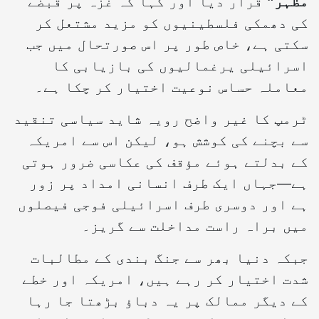
مظہر”
قرار دیا اور کہا کہ غزہ پر قبضے
کی دھمکی فلسطینیوں کو مزید مشتعل کر
سکتی ہے، خاص طور پر اس صورتحال میں جب
اسرائیلی یرغمالیوں کی بازیابی کا
معاملہ حساس نوعیت اختیار کر چکا ہے۔
ٹرمپ کا غیر واضح رویہ شاید سیاسی تنقید
سے بچنے کی کوشش ہو، لیکن اس سے امریکہ
کے بدلتے ہوئے مؤقف کی عکاسی ضرور ہوتی
ہے—جہاں ایک طرف انسانی امداد پر زور
ہے اور دوسری طرف اسرائیلی فوجی فیصلوں
میں براہ راست مداخلت سے گریز۔
جبکہ دنیا بھر سے جنگ بندی کے مطالبات
شدت اختیار کر رہے ہیں، امریکہ اور خطے
کے دیگر ممالک پر یہ دباؤ بڑھتا جا رہا