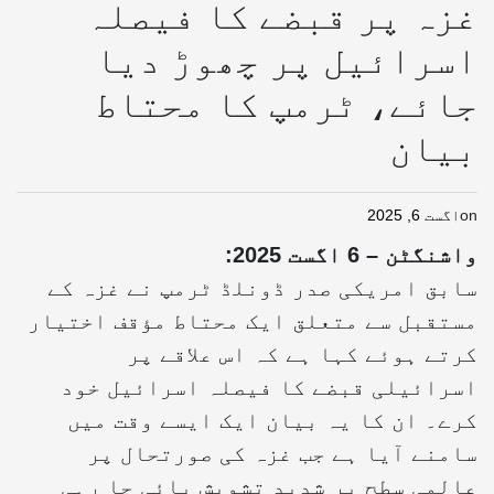
غزہ پر قبضے کا فیصلہ
اسرائیل پر چھوڑ دیا
جائے، ٹرمپ کا محتاط
بیان
on
اگست 6, 2025
واشنگٹن – 6 اگست 2025
:
سابق امریکی صدر ڈونلڈ ٹرمپ نے غزہ کے
مستقبل سے متعلق ایک محتاط مؤقف اختیار
کرتے ہوئے کہا ہے کہ اس علاقے پر
اسرائیلی قبضے کا فیصلہ اسرائیل خود
کرے۔ ان کا یہ بیان ایک ایسے وقت میں
سامنے آیا ہے جب غزہ کی صورتحال پر
عالمی سطح پر شدید تشویش پائی جا رہی