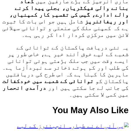
ماری انرجیز کے بڑے صارفین میں
کھاد
بنانے والی فیکٹریاں، بجلی پیدا کرنے
والے ادارے، گیس کی تقسیم کار کمپنیاں،
اور ریفائنریز
شامل ہیں جو اس بات کا ثبوت
ہے کہ کمپنی ملک کی صنعتی و توانائی سپلائی
لائن میں مرکزی کردار ادا کر رہی ہے۔
یہ نئی دریافت پاکستان کے توانائی کے
شعبے کے لیے خوش آئند خبر ہے، خاص طور پر
ایسے وقت میں جب ملک بڑھتی ہوئی توانائی
کی طلب اور کم ہوتے ذخائر سے نبردآزما ہے۔
ماہرین کا کہنا ہے کہ اس طرح کی دریافتیں
پاکستان کو
توانائی کے شعبے میں خودکفالت
کی جانب لے جا سکتی ہیں اور
درآمدی انحصار
میں کمی لا سکتی ہیں۔
You May Also Like