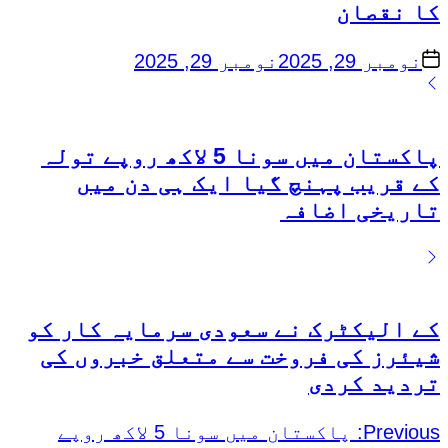
کا نقصان
on
نومبر 29, 2025
نومبر 29, 2025
پاکستان میں سونا 5 لاکھ روپے تولہ
کے قریب پہنچ گیا ایک ہی دن میں
تاریخی اضافہ
کے الیکٹرک نے سعودی سرمایہ کار کو
شیئرز کی فروخت سے متعلق خبروں کی
تردید کردی
Previous:
پاکستان میں سونا 5 لاکھ روپے