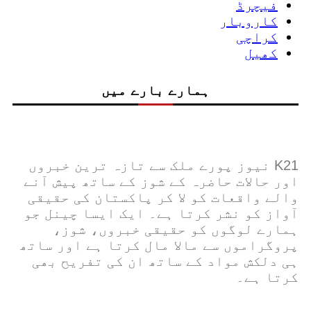
فیچرڈ
کاروبار
کراچی
کھیل
ہمارے بارے میں
K21 نیوز پورے ملک سے تازہ ترین خبروں
اور حالات حاضرہ کے شوز کے ساتھ پیش آنے
والے واقعات کو لا کر پاکستان کی حقیقی
آواز کو نشر کرتا ہے۔ ایک ایسا چینل جو
ہمارے لوگوں کو حقیقی خبروں، شوز،
پروگراموں سے مالا مال کرتا ہے اور ساتھ
ہی دلکش مواد کے ساتھ ان کی تفریح ​​بھی
کرتا ہے۔