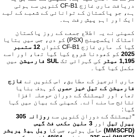
دریافت ماری غازج CF-B1 کنویں سے ہوئی
ہے، جو پاکستان کے توانائی کے شعبے کے لیے
ایک اور اہم پیش رفت ہے۔
کمپنی نے یہ اطلاع جمعے کے روز پاکستان
اسٹاک ایکسچینج (PSX) کو دی، جس میں بتایا
گیا کہ ماری غازج CF-B1 کنواں
12 ستمبر
2025
کو کھودنا شروع کیا گیا تھا، اور اسے
1,195 میٹر
کی گہرائی تک
SUL فارمیشن
میں
مکمل کیا گیا۔
ماری انرجیز کے مطابق، اس کنویں نے
غازج
فارمیشن کے تیل خیز حصوں
کو ہدف بنایا
تھا، اور ٹیسٹنگ کے دوران حوصلہ افزا
نتائج سامنے آئے۔ کمپنی کے بیان میں کہا
گیا:
“ٹیسٹنگ کے دوران کنویں سے
روزانہ 305
بیرل تیل
اور
3 ملین مکعب فٹ گیس
(MMSCFD)
حاصل ہوئی، جس کا
ویل ہیڈ پریشر