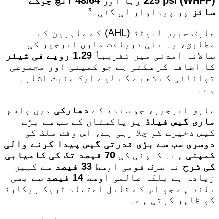
(WHFP)
225 psi
رہا اور
48/64 انچ چوکے
سائز
پر پیداوار لی گئی۔”
عارف حبیب لمیٹڈ (AHL) کے ماہرین کے
مطابق، یہ نئی دریافت ماری انرجیز کی
سالانہ آمدنی میں تقریباً
1.29 روپے فی شیئر
کا اضافہ کر سکتی ہے جو کمپنی اور مجموعی
توانائی کے شعبے کے لیے ایک مثبت اشارہ
ہے۔
ماری انرجیز، جو سندھ کے
دھارکی
میں واقع
ماری گیس فیلڈ
پر پاکستان کے سب سے بڑے
گیس ذخیرے کو چلا رہی ہے، اس وقت ملک کی
دوسری سب سے بڑی قدرتی گیس پیدا کرنے والی
کمپنی
ہے۔ کمپنی کی
70 فیصد تک کی کامیابی
کی شرح
نہ صرف قومی اوسط
33 فیصد
سے کہیں
زیادہ ہے بلکہ عالمی اوسط
14 فیصد
سے بھی
بلند ہے جو اس کے قابل اعتماد ٹریک ریکارڈ
کو ظاہر کرتی ہے۔