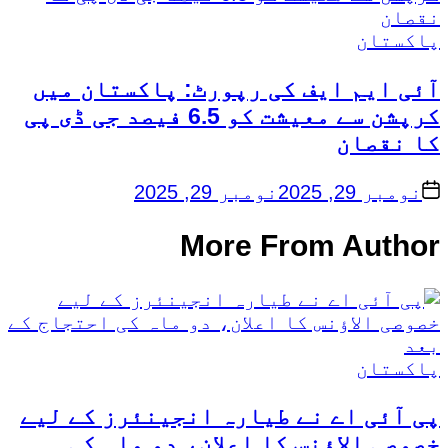
Posted
پاکستان
in
آئی ایم ایف کی رپورٹ: پاکستان میں
کرپشن سے معیشت کو 6.5 فیصد جی ڈی پی
کا نقصان
on
نومبر 29, 2025
نومبر 29, 2025
More From Author
Posted
پاکستان
in
پی آئی اے نے طیارہ انجینئرز کے لیے
خصوصی الاؤنس کا اعلان، دو ماہ کی