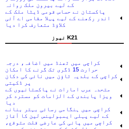
کے لیے بیرون ملک روانہ
پاکستان نے حساس قومی ڈیٹا ملک کے
اندر رکھنے کے لیے پہلا مقامی اے آئی
کلاؤڈ متعارف کرا دیا
K21 نیوز
کراچی میں ٹھنڈ میں اضافہ، درجہ
حرارت 15 ڈگری تک گرنے کا امکان
کراچی کے بلدیہ ٹاؤن میں نائی کی دکان
پر ڈکیتی
متحدہ عرب امارات نے پاکستانیوں کے
ویزا پابندی کے الزامات کو مسترد کر
دیا
کراچی میں ہنگامی رسائی بہتر بنانے
کے لیے پہلی ایمبولینس لین کا آغاز
کراچی میں پانی کی عارضی قلت متوقع،
کے الیکٹرک کی مینٹیننس کے سبب