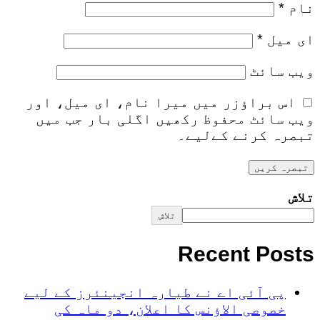
نام
*
ای میل
*
ویب‌ سائٹ
اس براؤزر میں میرا نام، ای میل، اور
ویب سائٹ محفوظ رکھیں اگلی بار جب میں
تبصرہ کرنے کےلیے۔
تلاش
تلاش
Recent Posts
پی آئی اے نے طیارہ انجینئرز کے لیے
خصوصی الاؤنس کا اعلان، دو ماہ کی