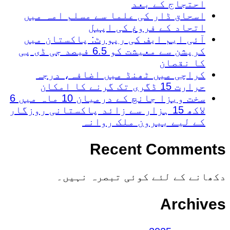
احتجاج کے بعد
اسحاق ڈار کی علما سے مسلم امہ میں
اتحاد کے فروغ کی اپیل
آئی ایم ایف کی رپورٹ: پاکستان میں
کرپشن سے معیشت کو 6.5 فیصد جی ڈی پی
کا نقصان
کراچی میں ٹھنڈ میں اضافہ، درجہ
حرارت 15 ڈگری تک گرنے کا امکان
سخت ویزا جانچ کے درمیان 10 ماہ میں 6
لاکھ 15 ہزار سے زائد پاکستانی روزگار
کے لیے بیرون ملک روانہ
Recent Comments
دکھانے کے لئے کوئی تبصرہ نہیں۔
Archives