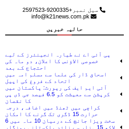
سیل نمبر+9200335-2597523
info@k21news.com.pk
حالیہ خبریں
پی آئی اے نے طیارہ انجینئرز کے لیے
خصوصی الاؤنس کا اعلان، دو ماہ کی
احتجاج کے بعد
اسحاق ڈار کی علما سے مسلم امہ میں
اتحاد کے فروغ کی اپیل
آئی ایم ایف کی رپورٹ: پاکستان میں
کرپشن سے معیشت کو 6.5 فیصد جی ڈی پی
کا نقصان
کراچی میں ٹھنڈ میں اضافہ، درجہ
حرارت 15 ڈگری تک گرنے کا امکان
سخت ویزا جانچ کے درمیان 10 ماہ میں 6
لاکھ 15 ہزار سے زائد پاکستانی روزگار