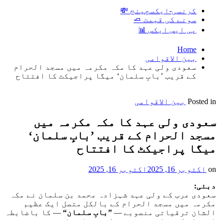
کرنسی-ایکسچینج 💸
سونے کی قیمت 🧈
پی ایس ایکس 📊
Home
بین الاقوامی
سعودی ولی عہد کا مکہ مکرمہ میں مسجد الحرام
کے قریب ’بابِ سلمان‘ میگا پراجیکٹ کا افتتاح
Posted in
بین الاقوامی
سعودی ولی عہد کا مکہ مکرمہ میں
مسجد الحرام کے قریب ’بابِ سلمان‘
میگا پراجیکٹ کا افتتاح
on
اکتوبر 16, 2025
اکتوبر 16, 2025
دبئی
:
سعودی عرب کے ولی عہد شہزادہ محمد بن سلمان نے مکہ
مکرمہ میں مسجد الحرام کے بالکل متصل ایک عظیم
الشان ترقیاتی منصوبے —
”بابِ سلمان“
— کا باضابطہ