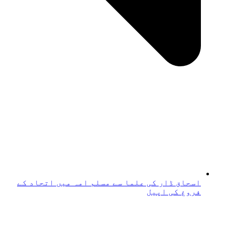
اسحاق ڈار کی علما سے مسلم امہ میں اتحاد کے
فروغ کی اپیل