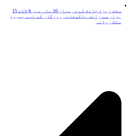
سخت ویزا جانچ کے درمیان 10 ماہ میں 6 لاکھ 15
ہزار سے زائد پاکستانی روزگار کے لیے بیرون
ملک روانہ