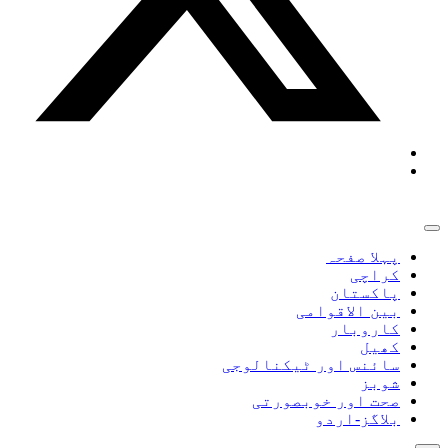
پہلا صفحہ
کراچی
پاکستان
بین الاقوامی
کاروبار
کھیل
سائنس اور ٹیکنالوجی
شوبز
صحت اور خوبصورتی
بلاگز-اردو