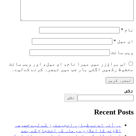
نام
*
ای میل
*
ویب‌ سائٹ
اس براؤزر میں میرا نام، ای میل، اور ویب سائٹ
محفوظ رکھیں اگلی بار جب میں تبصرہ کرنے کےلیے۔
تلاش
تلاش
Recent Posts
پی آئی اے نے طیارہ انجینئرز کے لیے خصوصی
الاؤنس کا اعلان، دو ماہ کی احتجاج کے بعد
اسحاق ڈار کی علما سے مسلم امہ میں اتحاد کے