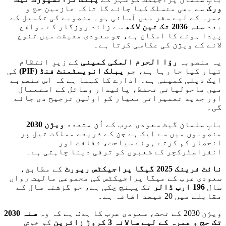
ورک
سے بھی منسلک کیا جائے گا تاکہ عازمین حج و
عمرہ کے لیے سفر میں آسانی ہو۔ منصوبے کی تکمیل کے
بعد
سنہ 2036 تک تین لاکھ
سے زائد روزگار کے مواقع
پیدا ہونے کا امکان ہے، جو سعودی معیشت میں تنوع
لانے کے ویژن کی عکاسی کرتا ہے۔
یہ منصوبہ
رؤا الحرم المکی کمپنی
کے زیرِ انتظام
تیار کیا جا رہا ہے، جو
پبلک انویسٹمنٹ فنڈ
(PIF)
کی
ایک ذیلی کمپنی ہے۔ ادارے کا کہنا ہے کہ اس منصوبے
میں ماحولیاتی تحفظ، پائیدار وسائل کے استعمال
اور جدید تعمیراتی معیار کو اولین ترجیح دی جائے
گی۔
بابِ سلمان گیٹ سعودی عرب کے اُن متعدد
ویژن 2030
منصوبوں میں سے ایک ہے جن کے ذریعے مملکت تیل پر
انحصار کم کرتے ہوئے سیاحت، ثقافت اور
انفراسٹرکچر کے شعبوں کو ترقی دینا چاہتی ہے۔
نائٹ فرینک 2025 گیگا پراجیکٹس رپورٹ
کے مطابق،
سعودی عرب کے میگا پراجیکٹس کی مجموعی مالیت رواں
سال
196 ارب ڈالر
تک پہنچ چکی ہے، جو گزشتہ سال کے
مقابلے میں 20 فیصد اضافہ ہے۔
ویژن 2030 کے تحت، سعودی عرب کا ہدف ہے کہ وہ
سنہ 2030
تک حج و عمرہ کے لیے سالانہ 3 کروڑ زائرین
کو خوش