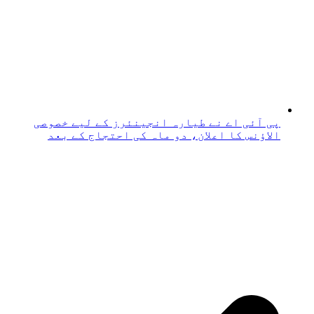
پی آئی اے نے طیارہ انجینئرز کے لیے خصوصی
الاؤنس کا اعلان، دو ماہ کی احتجاج کے بعد