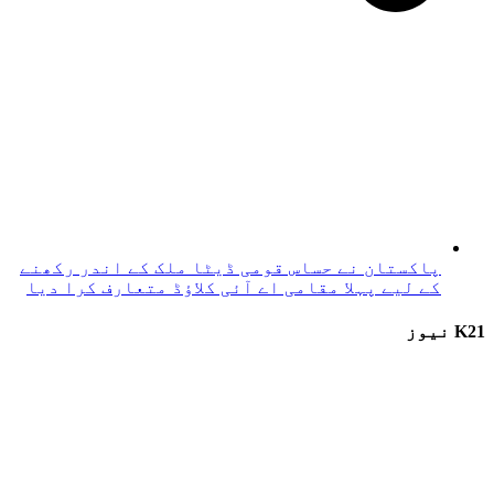
پاکستان نے حساس قومی ڈیٹا ملک کے اندر رکھنے
کے لیے پہلا مقامی اے آئی کلاؤڈ متعارف کرا دیا
K21 نیوز