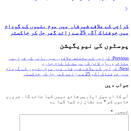
کراچی کے علاقے شیرشاہ میں موم بتیوں کے گودام
میں خوفناک آگ، 25 سے زائد گھر جل کر خاکستر
پوسٹوں کی نیویگیشن
Previous:
کراچی کے مختلف علاقوں میں پانی کی فراہمی
متاثر، بڑی لائن کی مرمت کا کام جاری
Next:
کراچی کے علاقے شیرشاہ میں موم بتیوں کے گودام
میں خوفناک آگ، 25 سے زائد گھر جل کر خاکستر
جواب دیں
آپ کا ای میل ایڈریس شائع نہیں کیا جائے گا۔
ضروری
خانوں کو
*
سے نشان زد کیا گیا ہے
تبصرہ
*