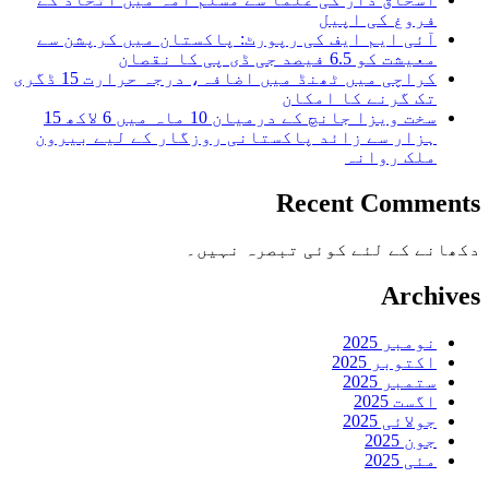
فروغ کی اپیل
آئی ایم ایف کی رپورٹ: پاکستان میں کرپشن سے
معیشت کو 6.5 فیصد جی ڈی پی کا نقصان
کراچی میں ٹھنڈ میں اضافہ، درجہ حرارت 15 ڈگری
تک گرنے کا امکان
سخت ویزا جانچ کے درمیان 10 ماہ میں 6 لاکھ 15
ہزار سے زائد پاکستانی روزگار کے لیے بیرون
ملک روانہ
Recent Comments
دکھانے کے لئے کوئی تبصرہ نہیں۔
Archives
نومبر 2025
اکتوبر 2025
ستمبر 2025
اگست 2025
جولائی 2025
جون 2025
مئی 2025