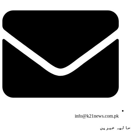
info@k21news.com.pk
حالیہ خبریں