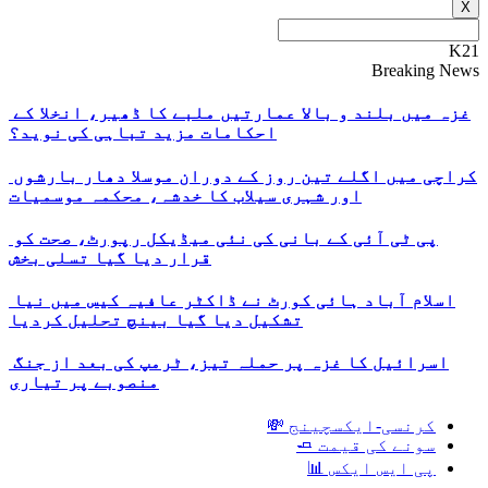
X
K21
Breaking News
غزہ میں بلند و بالا عمارتیں ملبے کا ڈھیر، انخلا کے
احکامات مزید تباہی کی نوید؟
کراچی میں اگلے تین روز کے دوران موسلا دھار بارشوں
اور شہری سیلاب کا خدشہ، محکمہ موسمیات
پی ٹی آئی کے بانی کی نئی میڈیکل رپورٹ، صحت کو
قرار دیا گیا تسلی بخش
اسلام آباد ہائی کورٹ نے ڈاکٹر عافیہ کیس میں نیا
تشکیل دیا گیا بینچ تحلیل کردیا
اسرائیل کا غزہ پر حملہ تیز، ٹرمپ کی بعد از جنگ
منصوبے پر تیاری
کرنسی-ایکسچینج 💸
سونے کی قیمت 🧈
پی ایس ایکس 📊