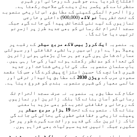
افتتاح کردیا ہے، جو شہر کے روحانی اور شہری
منظرنامے کو یکسر بدل دینے کی صلاحیت رکھتا ہے۔
رؤا الحرم المکی کمپنی کے مطابق، اس تاریخی منصوبے
کے تحت تقریباً
نو لاکھ
(900,000) داخلی و خارجی
نمازیوں کے لیے نئی گنجائش پیدا کی جائے گی، جبکہ
مسجد الحرام تک رسائی کو بھی جدید طرز پر ازسرِنو
ترتیب دیا جائے گا۔
یہ منصوبہ
ایک کروڑ بیس لاکھ مربع میٹر
کے رقبے پر
پھیلا ہوا ہے اور اس میں رہائشی، ثقافتی اور سہولتی
عمارات شامل ہوں گی، جو ہر سال بڑھتی ہوئی زائرین
کی تعداد کو مدِنظر رکھتے ہوئے تیار کی جا رہی ہیں۔
بابِ سلمان منصوبہ مکہ کی تاریخی شناخت اور جدید
شہری ڈھانچے کا حسین امتزاج پیش کرے گا، جس کا مقصد
سعودی عرب کے
ویژن 2030
کے مطابق پائیدار ترقی اور
عالمی معیار کی شہری منصوبہ بندی کو فروغ دینا ہے۔
حکام کے مطابق، یہ منصوبہ نہ صرف مسجد الحرام تک
رسائی کو آسان بنائے گا بلکہ زائرین اور نمازیوں
کے روحانی و ثقافتی تجربے کو بھی مزید بامعنی
بنائے گا۔ منصوبے کے تحت
19 ہزار مربع میٹر
پر
پھیلے تاریخی و ثقافتی خطوں کی بحالی کی جائے گی
تاکہ زائرین مکہ کی قدیم وراثت سے گہرے طور پر جڑ
سکیں، جبکہ انہیں جدید سہولیات بھی فراہم ہوں۔
بابِ سلمان پراجیکٹ کو شہر کے
پبلک ٹرانسپورٹ نیٹ