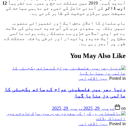
آمدید کہے۔ 2019 میں مملکت نے حج و عمرہ سے تقریباً
12
ارب ڈالر
کی آمدنی حاصل کی تھی، جو مذہبی سیاحت کی
معیشت میں مرکزی حیثیت کو ظاہر کرتی ہے۔
بابِ سلمان کا اعلان محض ایک اور تعمیراتی منصوبہ
نہیں بلکہ یہ سعودی عرب کی اُس جدید تبدیلی کی علامت
ہے جو اپنی اسلامی جڑوں سے منسلک رہتے ہوئے عالمی
سطح پر ایک جدید، پائیدار اور ترقی یافتہ مملکت کے
طور پر اُبھر رہی ہے۔
You May Also Like
Posted in
بین الاقوامی
دنیا بھر میں فلسطینی عوام کے ساتھ یکجہتی کا
عالمی دن منایا گیا
on
نومبر 29, 2025
نومبر 29, 2025
Posted in
بین الاقوامی