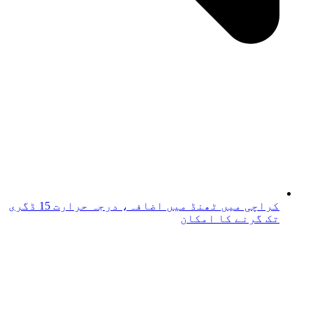
کراچی میں ٹھنڈ میں اضافہ، درجہ حرارت 15 ڈگری
تک گرنے کا امکان