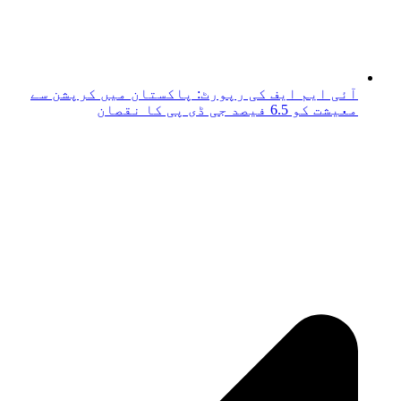
آئی ایم ایف کی رپورٹ: پاکستان میں کرپشن سے
معیشت کو 6.5 فیصد جی ڈی پی کا نقصان