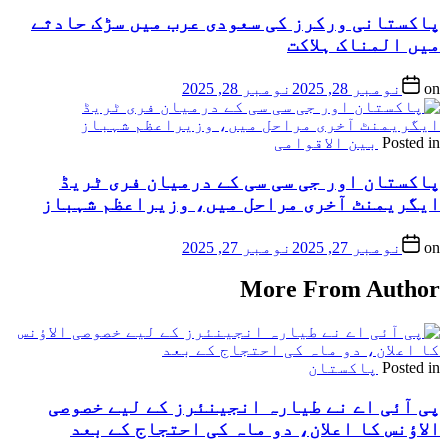
پاکستانی ورکرز کی سعودی عرب میں سڑک حادثے
میں المناک ہلاکت
on
نومبر 28, 2025
نومبر 28, 2025
Posted in
بین الاقوامی
پاکستان اور جی سی سی کے درمیان فری ٹریڈ
ایگریمنٹ آخری مراحل میں، وزیراعظم شہباز
on
نومبر 27, 2025
نومبر 27, 2025
More From Author
Posted in
پاکستان
پی آئی اے نے طیارہ انجینئرز کے لیے خصوصی
الاؤنس کا اعلان، دو ماہ کی احتجاج کے بعد