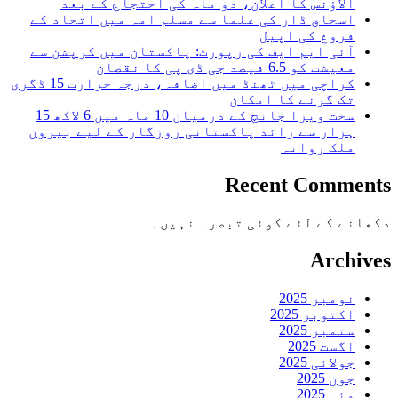
الاؤنس کا اعلان، دو ماہ کی احتجاج کے بعد
اسحاق ڈار کی علما سے مسلم امہ میں اتحاد کے
فروغ کی اپیل
آئی ایم ایف کی رپورٹ: پاکستان میں کرپشن سے
معیشت کو 6.5 فیصد جی ڈی پی کا نقصان
کراچی میں ٹھنڈ میں اضافہ، درجہ حرارت 15 ڈگری
تک گرنے کا امکان
سخت ویزا جانچ کے درمیان 10 ماہ میں 6 لاکھ 15
ہزار سے زائد پاکستانی روزگار کے لیے بیرون
ملک روانہ
Recent Comments
دکھانے کے لئے کوئی تبصرہ نہیں۔
Archives
نومبر 2025
اکتوبر 2025
ستمبر 2025
اگست 2025
جولائی 2025
جون 2025
مئی 2025