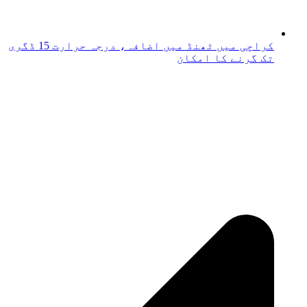
کراچی میں ٹھنڈ میں اضافہ، درجہ حرارت 15 ڈگری
تک گرنے کا امکان