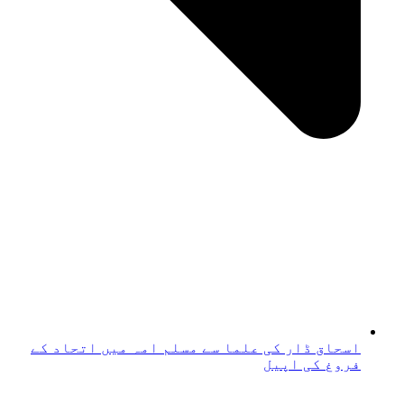
اسحاق ڈار کی علما سے مسلم امہ میں اتحاد کے
فروغ کی اپیل