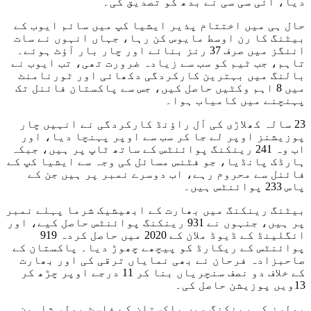
دیا، آئی سی سی نے بدھ کو تصدیق کی۔
حال ہی میں اختتام پذیر ایشیا کپ میں سائم ایوب کے
بیٹنگ کا رن اوسط مایوس کن رہا، جہاں انہوں نے سات
اننگز میں صرف 37 رنز بنائے اور چار بار آؤٹ ہوئے۔
تاہم، جب ٹیم کو سب سے زیادہ ضرورت تھی، تب ایوب نے
بالنگ میں بہترین کارکردگی دکھائی اور ٹورنامنٹ
میں 8 اہم وکٹیں حاصل کیں، جس سے پاکستان فائنل تک
پہنچنے میں کامیاب ہوا۔
23 سالہ کھلاڑی کی آل راؤنڈ کارکردگی نے انہیں چار
پوزیشنز اوپر لے جا کر سب سے اوپر پہنچا دیا، اور
اب وہ 241 رینکنگ پوائنٹس کے ساتھ ٹاپ پر ہیں، جبکہ
ہارڈک پانڈیا، جو فٹنس مسائل کی وجہ سے ایشیا کپ کے
فائنل سے محروم رہے، اب دوسرے نمبر پر ہیں جن کے
پاس 233 پوائنٹس ہیں۔
بیٹنگ رینکنگ میں بھارت کے ابھیشیک شرما پہلے نمبر
پر ہیں، جنہوں نے 931 رینکنگ پوائنٹس حاصل کیے، اور
انگلینڈ کے ڈیوڈ ملان کے 2020 میں حاصل کردہ 919
پوائنٹس کے ریکارڈ کو پیچھے چھوڑ دیا۔ پاکستان کے
صاحبزادہ فرحان نے بھی نمایاں ترقی کی اور بھارت
کے خلاف دو نصف سنچریاں بنا کر 11 درجے اوپر چڑھ کر
13ویں پوزیشن حاصل کی۔
بولرز کی رینکنگ میں پاکستان کے فاسٹ بولر شاہین