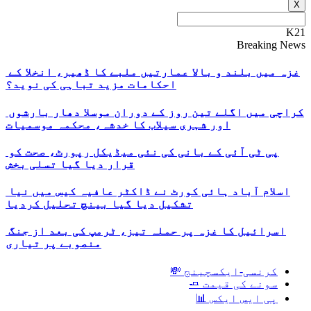
X
K21
Breaking News
غزہ میں بلند و بالا عمارتیں ملبے کا ڈھیر، انخلا کے
احکامات مزید تباہی کی نوید؟
کراچی میں اگلے تین روز کے دوران موسلا دھار بارشوں
اور شہری سیلاب کا خدشہ، محکمہ موسمیات
پی ٹی آئی کے بانی کی نئی میڈیکل رپورٹ، صحت کو
قرار دیا گیا تسلی بخش
اسلام آباد ہائی کورٹ نے ڈاکٹر عافیہ کیس میں نیا
تشکیل دیا گیا بینچ تحلیل کردیا
اسرائیل کا غزہ پر حملہ تیز، ٹرمپ کی بعد از جنگ
منصوبے پر تیاری
کرنسی-ایکسچینج 💸
سونے کی قیمت 🧈
پی ایس ایکس 📊