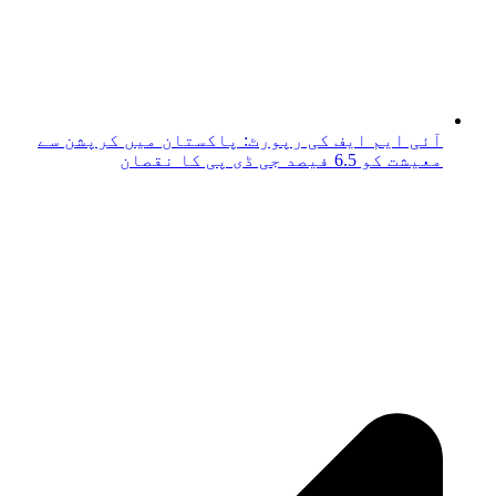
آئی ایم ایف کی رپورٹ: پاکستان میں کرپشن سے
معیشت کو 6.5 فیصد جی ڈی پی کا نقصان