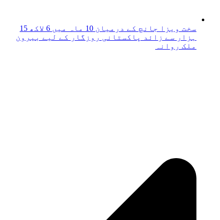
سخت ویزا جانچ کے درمیان 10 ماہ میں 6 لاکھ 15
ہزار سے زائد پاکستانی روزگار کے لیے بیرون
ملک روانہ