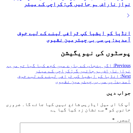
نواز ناراض ہو جائیں گی: کراچی کے میئر
انڈیا کو ایشیا کپ ٹرافی لینے کے لیے خوش
آمدید: پی سی بی چیئرمین نقیوی
پوسٹوں کی نیویگیشن
Previous:
اگر پنجاب کے بارے میں کچھ کہا گیا تو مریم
نواز ناراض ہو جائیں گی: کراچی کے میئر
Next:
انڈیا کو ایشیا کپ ٹرافی لینے کے لیے خوش
آمدید: پی سی بی چیئرمین نقیوی
جواب دیں
آپ کا ای میل ایڈریس شائع نہیں کیا جائے گا۔
ضروری
خانوں کو
*
سے نشان زد کیا گیا ہے
تبصرہ
*