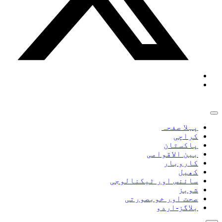
پہلا صفحہ
کراچی
پاکستان
بین الاقوامی
کاروبار
کھیل
سائنس اور ٹیکنالوجی
شوبز
صحت اور خوبصورتی
بلاگز-اردو