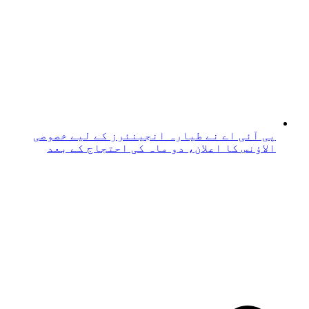
پی آئی اے نے طیارہ انجینئرز کے لیے خصوصی
الاؤنس کا اعلان، دو ماہ کی احتجاج کے بعد