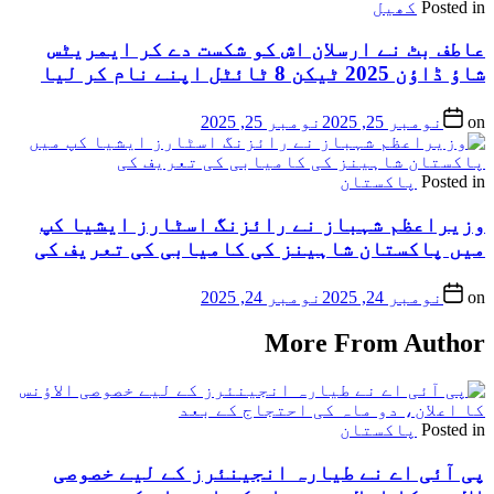
Posted in
کھیل
عاطف بٹ نے ارسلان اش کو شکست دے کر ایمریٹس
شاؤ ڈاؤن 2025 ٹیکن 8 ٹائٹل اپنے نام کر لیا
on
نومبر 25, 2025
نومبر 25, 2025
Posted in
پاکستان
وزیراعظم شہباز نے رائزنگ اسٹارز ایشیا کپ
میں پاکستان شاہینز کی کامیابی کی تعریف کی
on
نومبر 24, 2025
نومبر 24, 2025
More From Author
Posted in
پاکستان
پی آئی اے نے طیارہ انجینئرز کے لیے خصوصی