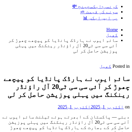
کرنسی-ایکسچینج 💸
سونے کی قیمت 🧈
پی ایس ایکس 📊
Home
کھیل
سائم ایوب نے ہارڈک پانڈیا کو پیچھے چھوڑ کر
آئی سی سی ٹی20 آل راؤنڈر رینکنگ میں پہلی
پوزیشن حاصل کر لی
Posted in
کھیل
سائم ایوب نے ہارڈک پانڈیا کو پیچھے
چھوڑ کر آئی سی سی ٹی20 آل راؤنڈر
رینکنگ میں پہلی پوزیشن حاصل کر لی
on
اکتوبر 1, 2025
اکتوبر 1, 2025
دبئی — پاکستان کے ابھرتے ہوئے ٹیلنٹ سائم ایوب نے
آئی سی سی ٹی20 آل راؤنڈر رینکنگ میں پہلی پوزیشن
حاصل کر کے بھارت کے ہارڈک پانڈیا کو پیچھے چھوڑ