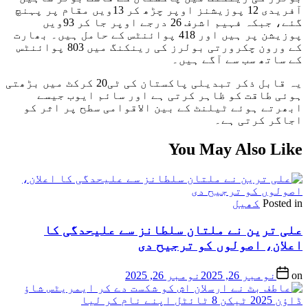
آفریدی 12 پوزیشنز اوپر چڑھ کر 13ویں مقام پر پہنچ
گئے، جبکہ فہیم اشرف 26 درجے اوپر جا کر 93ویں
پوزیشن پر ہیں اور 418 پوائنٹس کے حامل ہیں۔ بھارت
کے ورون چکرورتی بولرز کی رینکنگ میں 803 پوائنٹس
کے ساتھ سب سے آگے ہیں۔
یہ قابل ذکر تبدیلی پاکستان کی ٹی20 کرکٹ میں بڑھتی
ہوئی طاقت کو ظاہر کرتی ہے اور سائم ایوب جیسے
ابھرتے ہوئے ٹیلنٹ کے بین الاقوامی سطح پر اثر کو
اجاگر کرتی ہے۔
You May Also Like
Posted in
کھیل
علی ترین نے ملتان سلطانز سے علیحدگی کا
اعلان، اصولوں کو ترجیح دی
on
نومبر 26, 2025
نومبر 26, 2025