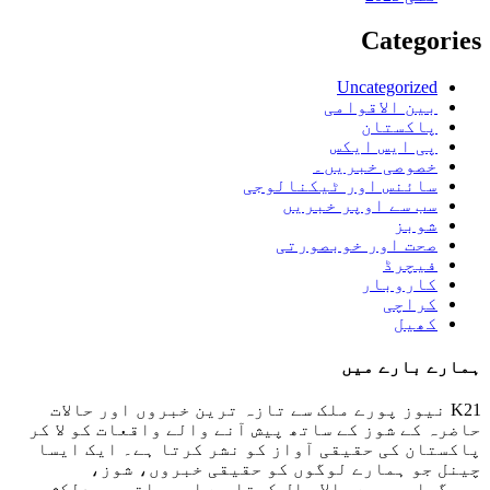
Categories
Uncategorized
بین الاقوامی
پاکستان
پی ایس ایکس
خصوصی خبریں۔
سائنس اور ٹیکنالوجی
سب سے اوپر خبریں
شوبز
صحت اور خوبصورتی
فیچرڈ
کاروبار
کراچی
کھیل
ہمارے بارے میں
K21 نیوز پورے ملک سے تازہ ترین خبروں اور حالات
حاضرہ کے شوز کے ساتھ پیش آنے والے واقعات کو لا کر
پاکستان کی حقیقی آواز کو نشر کرتا ہے۔ ایک ایسا
چینل جو ہمارے لوگوں کو حقیقی خبروں، شوز،
پروگراموں سے مالا مال کرتا ہے اور ساتھ ہی دلکش