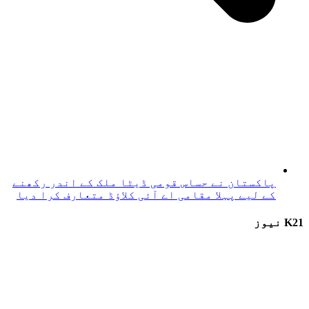
پاکستان نے حساس قومی ڈیٹا ملک کے اندر رکھنے
کے لیے پہلا مقامی اے آئی کلاؤڈ متعارف کرا دیا
K21 نیوز