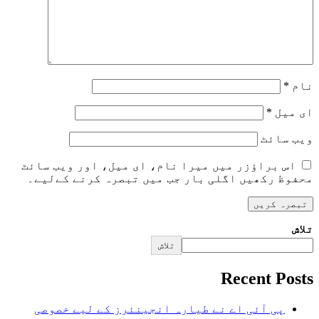
نام
*
ای میل
*
ویب‌ سائٹ
اس براؤزر میں میرا نام، ای میل، اور ویب سائٹ
محفوظ رکھیں اگلی بار جب میں تبصرہ کرنے کےلیے۔
تلاش
تلاش
Recent Posts
پی آئی اے نے طیارہ انجینئرز کے لیے خصوصی