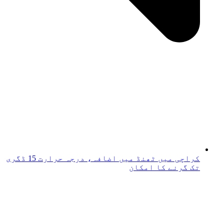
کراچی میں ٹھنڈ میں اضافہ، درجہ حرارت 15 ڈگری
تک گرنے کا امکان