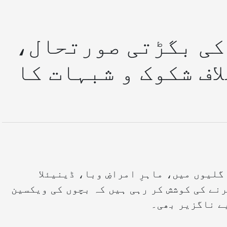
کی بگڑتی صورتحال،
اف شکوک و شبہات کا
لیوں میں، ماہرِ امراضِ وبا، ڈینیئلا
نے کی کوشش کر رہی ہیں کہ بچوں کی ویکسین
یے ناگزیر بھی۔