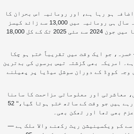
اضافہ ہو رہا ہے، اور رومانیہ اس بحران کا
سب سے زیادہ شکار نظر آتا ہے۔ صرف گزشتہ سال ہی رومانیہ میں 13,000 سے زائد کیسز
رپورٹ ہوئے — جو کہ یورپی اکنامک ایریا میں جون 2024 سے مئی 2025 تک کے کل 18,000
سرہ، جو ایک وقت میں تقریباً ختم ہو چکا
ہے۔ امریکہ بھی گزشتہ تیس برسوں کی بدترین
 وجہ کووِڈ کے دوران سوشل میڈیا پر پھیلنے
ی، معاشرتی اور معلوماتی مزاحمت کا سامنا
ہے۔ ’’ہم وہ اعتماد واپس لانے کی کوشش کر رہے ہیں جو وقت کے ساتھ ختم ہوتا گیا،‘‘ 52
عزم بھی تھا اور تھکن بھی۔
سے کم ویکسینیشن ریٹ رکھنے والا ملک ہے —