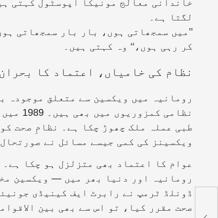
خاندانی معالج مونيكا آپوسٹول کہتی ہیں
لگتا ہے۔
’’میں سمجھاتی ہوں، بار بار سمجھاتی ہو
کر رہی ہوں،‘‘ وہ کہتی ہیں۔
نظام کی خامیاں، اعتماد کا بحران
رومانیہ میں ویکسین سے متعلق موجودہ بح
نظامی کم
طبی عملہ ملک چھوڑ چکا ہے۔ نظامِ صحت کو
ویکسینز کی کمی جیسے مسائل نے صورتحال 
عوام کا اعتماد بھی متزلزل ہو چکا ہے۔ 
رومانیہ اور دنیا بھر میں — ویکسین مخا
ڈونلڈ ٹرمپ نے رابرٹ ایف کینیڈی جونیئر
صحت مقرر کیا، تو اس سے بھی بین الاقوام
ٹ