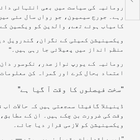
رومانیہ کی سیاست میں بھی انتہائی دائی
رہے۔ جورج سیمیون، جو رواں سال مئی میں
کامیاب ہوئے تھے، والدین کو ویکسین کے 
ویکسینیشن کمیٹی کے نگران، گندرویل دیم
منظم انداز میں پھیلائی جا رہی ہیں۔‘‘
رومانیہ کے یورپ نواز صدر، نکوسور دان ن
اعتماد بحال کرے اور گمراہ کن معلومات ک
"سخت فیصلوں کا وقت آ گیا ہے”
ڈینیئلا گافیٹا سمجھتی ہیں کہ حالات اب 
وقت کی ضرورت بن چکے ہیں۔ ان کے مطابق، 
ویکسینیشن کو لازمی قرار دیا جائے۔
’’ایسے اقدامات مقبول نہیں ہوتے — یہ بات