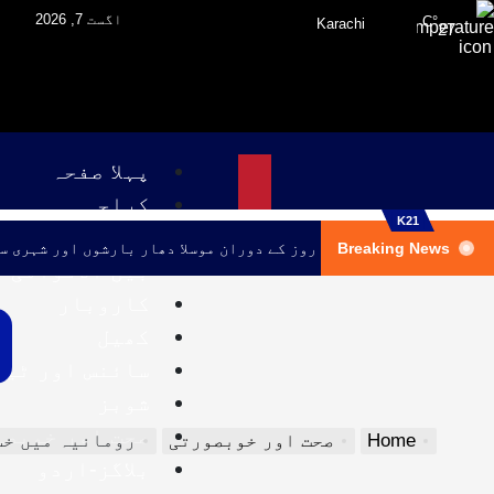
اگست 7, 2026
°C
Karachi
27
پہلا صفحہ
کراچی
K21
پاکستان
Breaking News
کراچی میں اگلے تین روز کے دوران موسلا دھار بارشوں اور شہری س
بین الاقوامی
کاروبار
کھیل
سائنس اور ٹی
شوبز
صحت اور خوبصو
Home
صحت اور خوبصورتی
رومانیہ میں خسرہ کی بگڑتی
بلاگز-اردو