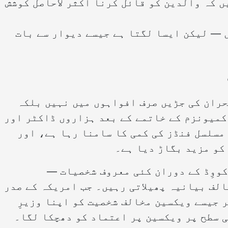
 کہ والدین کو قائل کرنا اکثر لاحاصل کوشش
ں — لیکن ایسا لگتا ہے جیسے دیوار سے بات
ران کی جڑیں صرف افواہوں میں نہیں بلکہ
زوریوں میں بھی ہیں۔ 1989 میں کمیونزم کے خاتمے کے بعد ہزاروں ڈاکٹر اور
 مسلسل فنڈز کی کمی کا سامنا رہا ہے، اور
کو مزید بگاڑ دیا ہے۔
کووِڈ کے دوران کئی معروف شخصیات —
لف بیانیہ پھیلاتی رہیں۔ جب امریکہ کے صدر
 جیسے ویکسین مخالف شخصیت کو اپنا وزیرِ
ی سطح پر ویکسین پر اعتماد کو دھچکا لگا۔