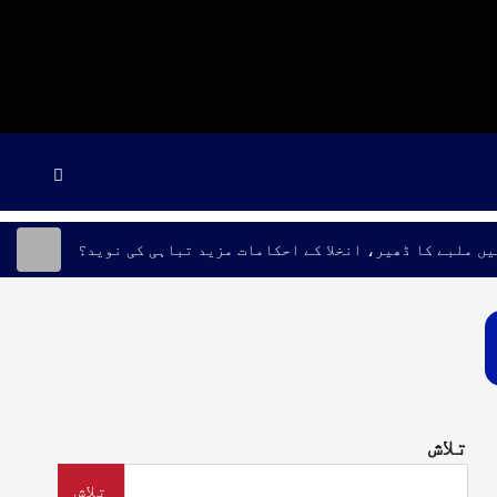
یں ملبے کا ڈھیر، انخلا کے احکامات مزید تباہی کی نوید؟
تلاش
تلاش