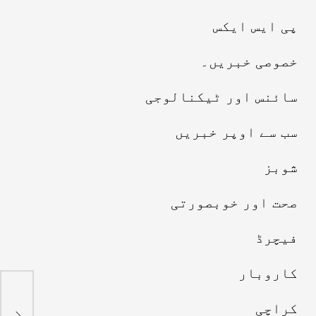
پی ایس ایکس
خصوصی خبریں۔
سائنس اور ٹیکنالوجی
سب سے اوپر خبریں
شوبز
صحت اور خوبصورتی
فیچرڈ
کاروبار
کرا
رنگ
کراچی