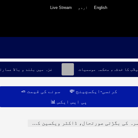
English
اردو
Live Stream
یلاب کا خدشہ، محکمہ موسمیات
غزہ میں بلند و بالا عمارت
کرنسی-ایکسچینج 💸
سونے کی قیمت 🧈
پی ایس ایکس 📊
کنالوجی
رتی
 صورتحال، ڈاکٹر ویکسین کے خلاف شکوک و شبہات کا سامنا کر رہے ہیں