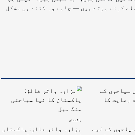
لے کرنے ہوتے ہیں — چاہے وہ کتنے ہی مشکل
پاکستان
سیاحوں کے لیے
ہزارہ واٹر فالز: پاکستان