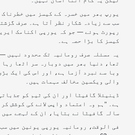
لیکن یہ کام اتنا آسان نہیں۔
یورپ بھر میں خسرہ کے کیسز میں خطرناک 
کیسز کا بڑا حصہ ہے۔
یہ مسئلہ صرف رومانیہ تک محدود نہیں — خ
تھا، دنیا بھر میں دوبارہ سر اٹھا رہا 
وبا سے نبرد آزما ہے، اور اس کی ایک بڑی
والی ویکسین مخالف مہمات ہیں۔
ڈینیئلا گافیٹا اور ان کی ٹیم کو جذبات
سالہ گافیٹا نے بتایا، ان کے لہجے میں 
فی الوقت، رومانیہ یورپی یونین میں سب 