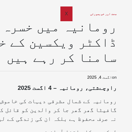
X
صحت اور خوبصورتی
رومانیہ میں خسرہ 
ڈاکٹر ویکسین کے خل
سامنا کر رہے ہیں
on
اگست 4, 2025
راوچےشتی، رومانیہ – 4 اگست 2025
رومانیہ کے شمال مشرقی دیہات کی خاموش گ
گافیٹا گھر گھر جا کر والدین کو قائل کر
نہ صرف محفوظ ہے بلکہ ان کی زندگی کے ل