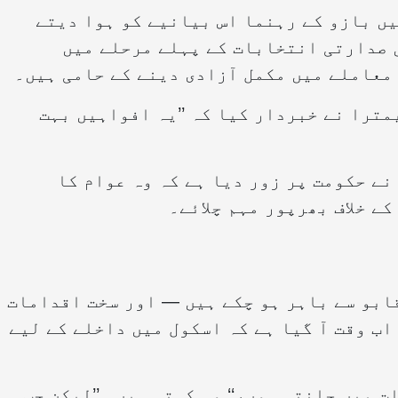
ں بازو کے رہنما اس بیانیے کو ہوا دیتے
 صدارتی انتخابات کے پہلے مرحلے میں
معاملے میں مکمل آزادی دینے کے حامی ہیں۔
ترا نے خبردار کیا کہ ’’یہ افواہیں بہت
ے حکومت پر زور دیا ہے کہ وہ عوام کا
ے خلاف بھرپور مہم چلائے۔
قابو سے باہر ہو چکے ہیں — اور سخت اقدامات
اب وقت آ گیا ہے کہ اسکول میں داخلے کے لیے
 میں جانتی ہوں،‘‘ وہ کہتی ہیں۔ ’’لیکن جب