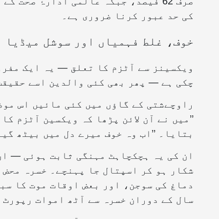
کی حد عبور کرنا ضروری ہے۔
خوف، غلط فہمیاں اور سوشل میڈیا
ویکسینز سے آٹزم کا تعلق — یہ ایک مفرو
چکی ہے — پھر بھی کئی والدین اسے حقیقت
راوچےشتی کے گاؤں میں کئی مائیں اس موض
بتایا۔ ’’اب وہ خوف میرے دل میں بیٹھ گیا
ان کی یہ ہچکچاہٹ مہنگی ثابت ہوئی — ان 
شکار ہو کر اسپتال جا پہنچے۔ خسرہ محض 
دماغ کی سوجن، اور بعض اوقات موت کا سب
سال کے دوران خسرہ سے آٹھ اموات رپورٹ 