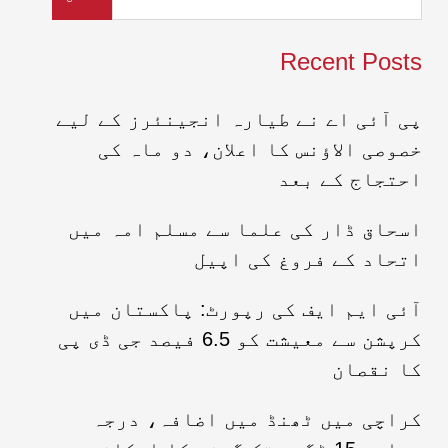
Recent Posts
پی آئی اے نے طیارہ انجینئرز کے لیے
خصوصی الاؤنس کا اعلان، دو ماہ کی
احتجاج کے بعد
اسحاق ڈار کی علما سے مسلم امہ میں
اتحاد کے فروغ کی اپیل
آئی ایم ایف کی رپورٹ: پاکستان میں
کرپشن سے معیشت کو 6.5 فیصد جی ڈی پی
کا نقصان
کراچی میں ٹھنڈ میں اضافہ، درجہ