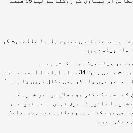
صرف 62 فیصد، جبکہ عالمی ادارۂ صحت کے مطابق اس بیماری کو روکنے کے لیے 95 فیصد
ضہ ہے جسے سائنسی تحقیق بارہا غلط ثابت کر
 مان بیٹھے ہیں۔
وع پر چپکے چپکے بات کرتی ہیں۔
’’میں نے آن لائن پڑھا کہ ویکسین آٹزم کا باعث بنتی ہے،‘‘ 34 سالہ ایلینا آرمینیا نے
 ہے اور میں چاہ کر بھی نکال نہیں پا رہی۔‘‘
کے محلے کے کئی بچے حال ہی میں خسرہ کا
بخار یا دانوں کا مرض نہیں — یہ نمونیا،
ب بھی بن سکتا ہے۔ رومانیہ میں پچھلے ایک
ہو چکی ہیں۔