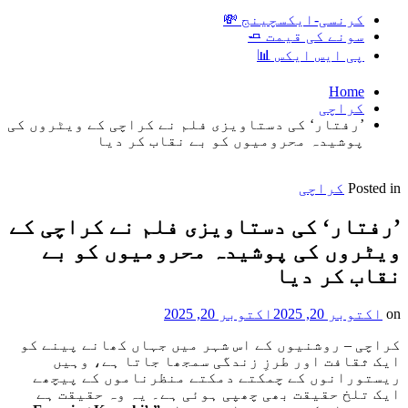
کرنسی-ایکسچینج 💸
سونے کی قیمت 🧈
پی ایس ایکس 📊
Home
کراچی
’رفتار‘ کی دستاویزی فلم نے کراچی کے ویٹروں کی
پوشیدہ محرومیوں کو بے نقاب کر دیا
Posted in
کراچی
’رفتار‘ کی دستاویزی فلم نے کراچی کے
ویٹروں کی پوشیدہ محرومیوں کو بے
نقاب کر دیا
on
اکتوبر 20, 2025
اکتوبر 20, 2025
کراچی – روشنیوں کے اس شہر میں جہاں کھانے پینے کو
ایک ثقافت اور طرزِ زندگی سمجھا جاتا ہے، وہیں
ریستورانوں کے چمکتے دمکتے منظرناموں کے پیچھے
ایک تلخ حقیقت بھی چھپی ہوئی ہے۔ یہ وہ حقیقت ہے