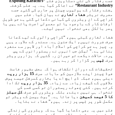
جسے رفتار کی نئی دستاویزی فلم
”Exposing Karachi’s
Restaurant Industry“
نے اجاگر کیا ہے۔ یہ فلم گزشتہ
ہفتے رفتار کے یوٹیوب چینل پر جاری کی گئی، جسے
معروف نریٹر
شفاء لغاری
نے بیان کیا۔ فلم میں
کراچی کے ان ویٹروں کی کہانی دکھائی گئی ہے جو طویل
اوقاتِ کار کے باوجود یا تو معمولی اجرت پاتے ہیں یا
پھر بالکل بھی تنخواہ نہیں لیتے۔
شفاء لغاری کہتی ہیں، “کراچی والوں کے لیے کھانا
صرف ضرورت نہیں، ایک جنون ہے۔ سمندر کے علاوہ، یہی
وہ چیز ہے جو کراچی کو اسلام آباد اور لاہور سے منفرد
بناتی ہے۔” لیکن جب انہوں نے ریستورانوں کے پسِ
پردہ حالات دیکھے تو حیران رہ گئیں کہ ہزاروں ویٹر
صرف
ٹِپس
پر گزارا کر رہے ہیں۔
تحقیقات کے دوران انکشاف ہوا کہ بعض مشہور فاسٹ
فوڈ چینز اپنے ملازمین کو ماہانہ صرف
15 ہزار روپے
دیتی ہیں، جبکہ ڈی ایچ اے یا بخاری کمرشل جیسے پوش
علاقوں کے کیفے زیادہ سے زیادہ
35 ہزار روپے
تک ادا
کرتے ہیں۔ کئی چھوٹے ریستوران تو کسی قسم کی
تنخواہ ہی نہیں دیتے، بلکہ ویٹروں کو صرف
کل سیلز
کا 5 فیصد کمیشن
دیا جاتا ہے۔ “بوٹ بیسن کے ویٹر تو
مکمل طور پر ٹِپس پر زندہ ہیں،” شفاء نے بتایا۔
فلم میں یہ بھی دکھایا گیا ہے کہ ویٹروں کی زندگی
کس قدر غیر یقینی حالات میں گزرتی ہے۔ ان کے کام کے