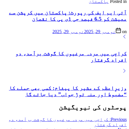
Posted in
پاکستان
آئی ایم ایف کی رپورٹ: پاکستان میں کرپشن سے
معیشت کو 6.5 فیصد جی ڈی پی کا نقصان
on
نومبر 29, 2025
نومبر 29, 2025
کراچی میں مردہ مرغیوں کا گوشت برآمد، دو
افراد گرفتار
وزیرِاعظم کے مشیر کا پیغام: کسی بھی حملے کا
“مضبوط اور منہ توڑ جواب” دیا جائے گا
پوسٹوں کی نیویگیشن
Previous:
کراچی میں مردہ مرغیوں کا گوشت برآمد، دو
افراد گرفتار