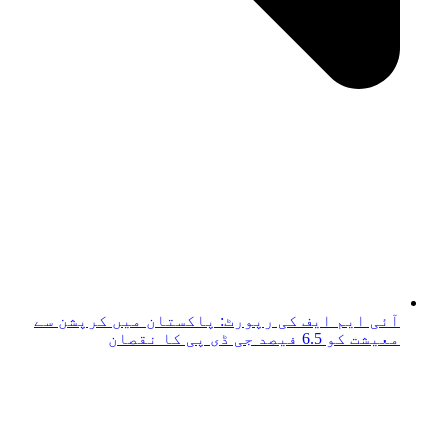
آئی ایم ایف کی رپورٹ: پاکستان میں کرپشن سے
معیشت کو 6.5 فیصد جی ڈی پی کا نقصان