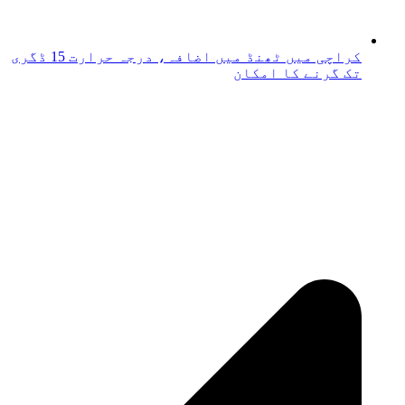
کراچی میں ٹھنڈ میں اضافہ، درجہ حرارت 15 ڈگری
تک گرنے کا امکان