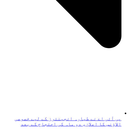
پی آئی اے نے طیارہ انجینئرز کے لیے خصوصی
الاؤنس کا اعلان، دو ماہ کی احتجاج کے بعد