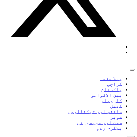
پہلا صفحہ
کراچی
پاکستان
بین الاقوامی
کاروبار
کھیل
سائنس اور ٹیکنالوجی
شوبز
صحت اور خوبصورتی
بلاگز-اردو