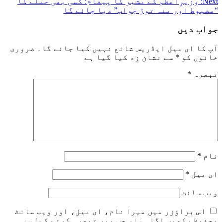
Next:
وزیرِاعظم کے مشیر کا پیغام: کسی بھی حملے کا
“مضبوط اور منہ توڑ جواب” دیا جائے گا
جواب دیں
آپ کا ای میل ایڈریس شائع نہیں کیا جائے گا۔
ضروری
خانوں کو
*
سے نشان زد کیا گیا ہے
تبصرہ
*
نام
*
ای میل
*
ویب‌ سائٹ
اس براؤزر میں میرا نام، ای میل، اور ویب سائٹ
محفوظ رکھیں اگلی بار جب میں تبصرہ کرنے کےلیے۔