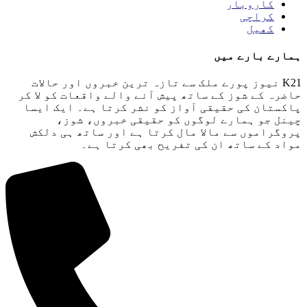
کاروبار
کراچی
کھیل
ہمارے بارے میں
K21 نیوز پورے ملک سے تازہ ترین خبروں اور حالات
حاضرہ کے شوز کے ساتھ پیش آنے والے واقعات کو لا کر
پاکستان کی حقیقی آواز کو نشر کرتا ہے۔ ایک ایسا
چینل جو ہمارے لوگوں کو حقیقی خبروں، شوز،
پروگراموں سے مالا مال کرتا ہے اور ساتھ ہی دلکش
مواد کے ساتھ ان کی تفریح ​​بھی کرتا ہے۔