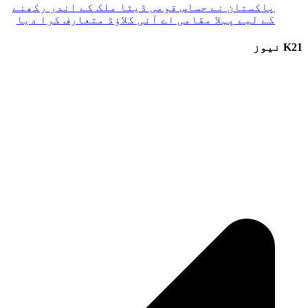
پاکستان نے حساس قومی ڈیٹا ملک کے اندر رکھنے
کے لیے پہلا مقامی اے آئی کلاؤڈ متعارف کرا دیا
K21 نیوز