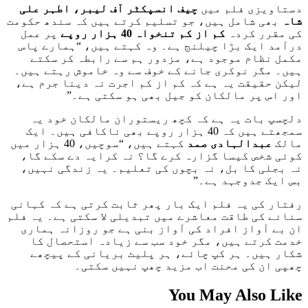
دستاویزی فلم میں
چیف انسپکٹر آف لیبر، اطہر علی
شاہ
بھی شامل ہیں، جو تسلیم کرتے ہیں کہ سندھ حکومت
کی مقرر کردہ
کم از کم تنخواہ 40 ہزار روپے
پر عمل
درآمد ایک بڑا چیلنج ہے۔ وہ کہتے ہیں، “ہمارے پاس
مکمل نظام موجود ہے، مزدور ہم سے رابطہ کر سکتے
ہیں۔ مگر نوکری جانے کے خوف سے وہ خاموش رہتے ہیں۔
لیکن حقیقت یہ ہے کہ کم از کم اجرت نہ دینا جرم ہے،
اور اس پر مالکان کو جیل بھی ہو سکتی ہے۔”
دلچسپ بات یہ ہے کہ کچھ ریستوران مالکان خود یہ
سمجھتے ہیں کہ 40 ہزار روپے بھی ناکافی ہیں۔ ایک
مالک
عبدالہادی صمد
کہتے ہیں، “سوچیں، 40 ہزار میں
کوئی شخص کیسا گزارہ کرے گا؟ نہ کرایہ دے سکے گا،
نہ بجلی کا بل، نہ بچوں کی تعلیم۔ یہ زندگی نہیں،
بس ایک جدوجہد ہے۔”
رفتار کی یہ فلم ایک بار پھر ثابت کرتی ہے کہ کہانی
سنانے کی طاقت معاشرے میں تبدیلی لا سکتی ہے۔ یہ فلم
ان بے آواز افراد کی آواز بنی ہے جو روزانہ ہماری
خدمت کرتے ہیں، مگر خود سب سے زیادہ استحصال کا
شکار ہیں۔ ہر کپ چائے، ہر پلیٹ بریانی کے پیچھے
چھپی ان کی محنت اب مزید چھپ نہیں سکتی۔
You May Also Like