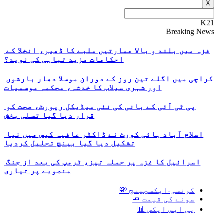
X
K21
Breaking News
غزہ میں بلند و بالا عمارتیں ملبے کا ڈھیر، انخلا کے
احکامات مزید تباہی کی نوید؟
کراچی میں اگلے تین روز کے دوران موسلا دھار بارشوں
اور شہری سیلاب کا خدشہ، محکمہ موسمیات
پی ٹی آئی کے بانی کی نئی میڈیکل رپورٹ، صحت کو
قرار دیا گیا تسلی بخش
اسلام آباد ہائی کورٹ نے ڈاکٹر عافیہ کیس میں نیا
تشکیل دیا گیا بینچ تحلیل کردیا
اسرائیل کا غزہ پر حملہ تیز، ٹرمپ کی بعد از جنگ
منصوبے پر تیاری
کرنسی-ایکسچینج 💸
سونے کی قیمت 🧈
پی ایس ایکس 📊