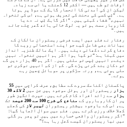
اوقات تو طے ہیں — اکثر 12 گھنٹے یا اس سے زیادہ
لیکن ان کی آمدنی کا انحصار گاہک کے موڈ پر ہوتا
ہے۔ “ٹِپ کسی کی محنت کی تعریف ہوتی ہے، اس کی تنخواہ
نہیں،” شفاء کہتی ہیں۔ “اگر گاہک ٹِپ نہ دے یا
کاروبار سست ہو تو یہ لوگ خالی ہاتھ گھر چلے جاتے
ہیں۔”
رفتار نے فلم میں ایسے فرضی ریستوران مالکان کے
بیانات بھی شامل کیے جو اپنے استحصالی رویے کا
دفاع کرتے دکھائی دیتے ہیں۔ ایک مالک طنزیہ انداز
میں کہتا ہے: “تو کیا ہوا اگر ہم انہیں تنخواہ نہیں
دیتے، انہیں ٹِپس تو ملتی ہیں۔ اگر ہم 40 ہزار دیں گے
تو دکان بند کرنی پڑے گی۔ کم از کم انہیں نوکری تو
ملی ہوئی ہے، ورنہ سڑکوں پر موبائل چھین رہے
ہوتے۔”
پاکستان اکنامک سروے کے مطابق، صرف کراچی میں
55
ہزار
ریستوران اور ہوٹل موجود ہیں جن میں
2 لاکھ 30
ہزار
سے زائد افراد کام کرتے ہیں۔ حیرت انگیز طور
پر ان کاروباروں کے
منافع کی شرح 100 سے 200 فیصد
تک
ہے، اس کے باوجود بیشتر ریستوران
لیبر لاز
کی کھلم
کھلا خلاف ورزی کرتے ہیں۔ فلم میں سوال اٹھایا گیا:
“اگر ریستوران واقعی خسارے میں ہیں تو پھر ہر گلی
میں نیا ریستوران کیسے کھل رہا ہے؟”