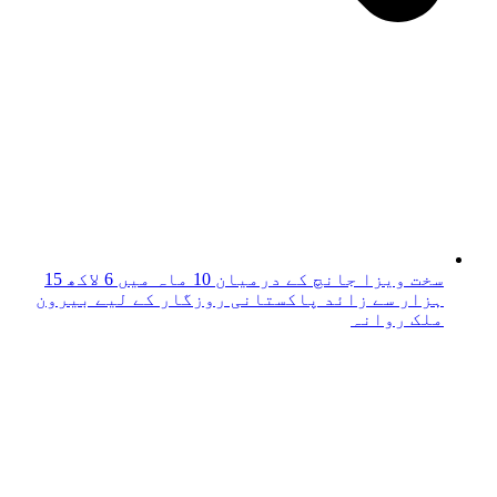
سخت ویزا جانچ کے درمیان 10 ماہ میں 6 لاکھ 15
ہزار سے زائد پاکستانی روزگار کے لیے بیرون
ملک روانہ