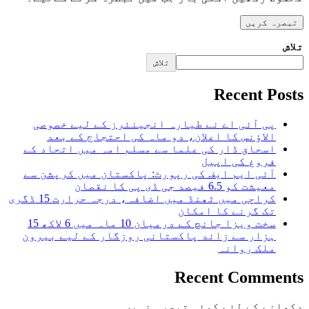
تلاش
تلاش
Recent Posts
پی آئی اے نے طیارہ انجینئرز کے لیے خصوصی
الاؤنس کا اعلان، دو ماہ کی احتجاج کے بعد
اسحاق ڈار کی علما سے مسلم امہ میں اتحاد کے
فروغ کی اپیل
آئی ایم ایف کی رپورٹ: پاکستان میں کرپشن سے
معیشت کو 6.5 فیصد جی ڈی پی کا نقصان
کراچی میں ٹھنڈ میں اضافہ، درجہ حرارت 15 ڈگری
تک گرنے کا امکان
سخت ویزا جانچ کے درمیان 10 ماہ میں 6 لاکھ 15
ہزار سے زائد پاکستانی روزگار کے لیے بیرون
ملک روانہ
Recent Comments
دکھانے کے لئے کوئی تبصرہ نہیں۔