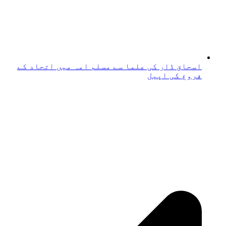
اسحاق ڈار کی علما سے مسلم امہ میں اتحاد کے
فروغ کی اپیل