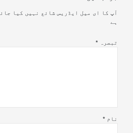
آپ کا ای میل ایڈریس شائع نہیں کیا جائ
ہے
تبصرہ
*
نام
*