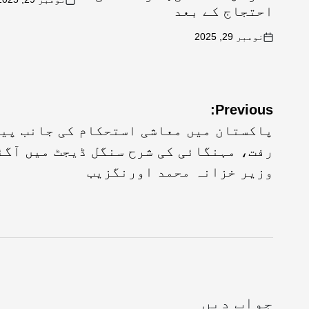
احتجاج کے بعد
نومبر 29, 2025
Previous:
پاکستان میں معاشی استحکام کی جانب پی
رفت، مہنگائی کی شرح سنگل ڈیجٹ میں آگئ
وزیر خزانہ محمد اورنگزیب
جواب دیں