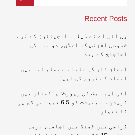
Recent Posts
پی آئی اے نے طیارہ انجینئرز کے لیے
خصوصی الاؤنس کا اعلان، دو ماہ کی
احتجاج کے بعد
اسحاق ڈار کی علما سے مسلم امہ میں
اتحاد کے فروغ کی اپیل
آئی ایم ایف کی رپورٹ: پاکستان میں
کرپشن سے معیشت کو 6.5 فیصد جی ڈی پی
کا نقصان
کراچی میں ٹھنڈ میں اضافہ، درجہ