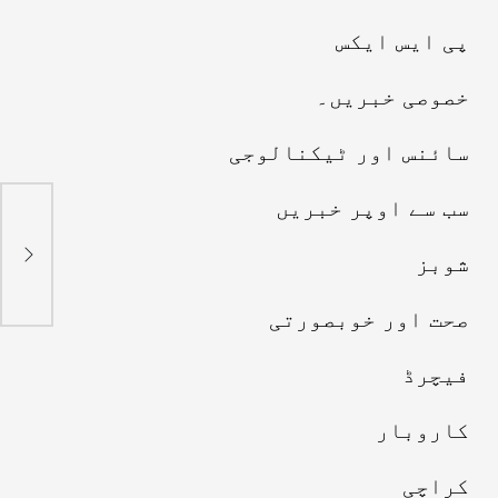
پی ایس ایکس
خصوصی خبریں۔
سائنس اور ٹیکنالوجی
سب سے اوپر خبریں
کرا
"پا
شوبز
صحت اور خوبصورتی
فیچرڈ
کاروبار
کراچی