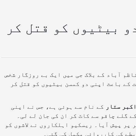
و بیٹیوں کو قتل کر
ظم آباد کے بلاک جی میں ایک بے روزگار شخص
ت کے باعث اپنی دو کمسن بیٹیوں کو قتل کر
کے نام سے ہوئی ہے، جس نے اپنی
کے گلے چاقو سے کاٹ کر ان کی جان لے لی۔
 پر پیش آیا۔ ریسکیو اہلکاروں نے لاشوں کو
طے کی کارروائی مکمل کی گئی۔