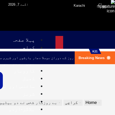
اگست 7, 2026
°C
Karachi
30
پہلا صفحہ
کراچی
K21
پاکستان
Breaking News
کراچی میں اگلے تین روز کے دوران موسلا دھار بارشوں اور شہری س
بین الاقوامی
کاروبار
کھیل
سائنس اور ٹی
شوبز
صحت اور خوبصو
Home
کراچی
بے روزگار شخص نے دو بیٹیو
بلاگز-اردو