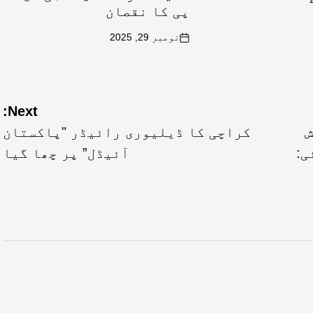
پی کا نقصان
نومبر 29, 2025
Next:
ش
کراچی کا ڈیلیوری رائیڈر "پاکستان
ی:
آئیڈل” پر چھا گیا