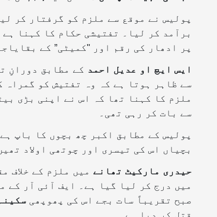
پولیس نے موقع سے ملزم کو گرفتار کر لیا
برآمد کر لیا۔ تفتیشی حکام کا کہنا ہے ک
پر ادھار کی رقم اور "کمیٹی” کے بقایاجا
ایس ایچ او عدیل احمد
کے مطابق دورانِ ت
سے ظاہر ہوتا ہے کہ وہ تفتیش کو گمراہ ک
ملزم کا کہنا تھا کہ اس نے اپنی بڑی بیٹ
سے بات کر رہی تھی۔
پولیس کے مطابق اکبر چھ بچوں کا باپ ہے 
بچیاں اس کی تیسری اور چوتھی اولاد تھیں
حیدری
مارکیٹ
تھانے
میں ملزم کے خلاف م
میں درج کر لیا گیا ہے۔ ایف آئی آر کے م
صبح تقریباً سات بجے اس کی پھوپھی
سکینہ
قتل کر دیا ہے۔