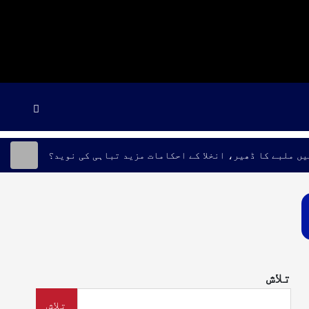
یں ملبے کا ڈھیر، انخلا کے احکامات مزید تباہی کی نوید؟
تلاش
تلاش