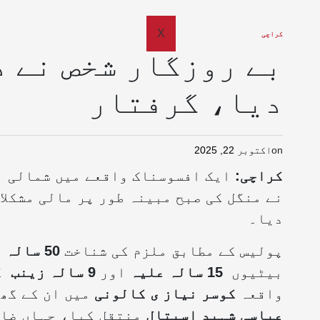
X
کراچی
بے روزگار شخص نے د
دیا، گرفتار
on
اکتوبر 22, 2025
کراچی
:
ایک افسوسناک واقعے میں شمالی نا
نے منگل کی صبح مبینہ طور پر مالی مشکلا
دیا۔
پولیس کے مطابق ملزم کی شناخت
50 سالہ اکبر ستار
بیٹیوں 
15 سالہ علیہ
اور
9 سالہ زینب
 
واقعہ
کوسر نیاز ی کالونی
میں ان کے گھر
عباسی شہید اسپتال
منتقل کیا، جہاں ضاب