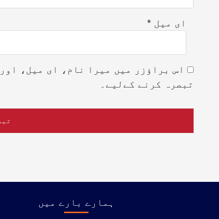
ای میل
*
اس براؤزر میں میرا نام، ای میل، اور 
تبصرہ کرنے کےلیے۔
ہمارے بارے میں