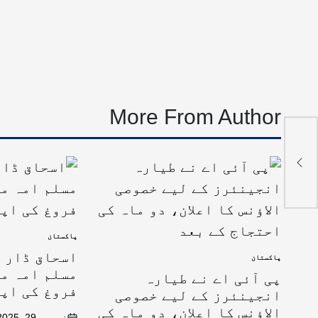
More From Author
ام
ی:
ب
پاکستان
اسحاق ڈار ک
پاکستان
مسلم امہ می
پی آئی اے نے طیارہ
فروغ کی اپ
انجینئرز کے لیے خصوصی
الاؤنس کا اعلان، دو ماہ کی
نومبر 29, 2025