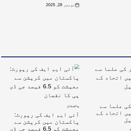
نومبر 28, 2025
ی علما سے
پاکستان
ں اتحاد کے
آئی ایم ایف کی رپورٹ:
یل
پاکستان میں کرپشن سے
معیشت کو 6.5 فیصد جی ڈی