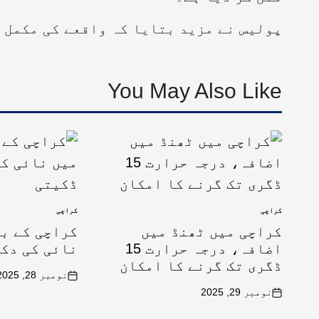
پولیس نے مزید بتایا کہ واقعے کی مکمل 
You May Also Like
کراچی
کراچی
کراچی میں ٹھنڈ میں
کراچی کے ب
اضافہ، درجہ حرارت 15
نائی کی دکا
ڈگری تک گرنے کا امکان
نومبر 28, 2025
نومبر 29, 2025