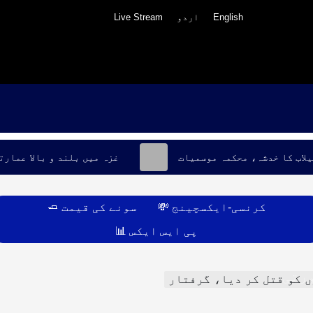
English
اردو
Live Stream
یلاب کا خدشہ، محکمہ موسمیات
غزہ میں بلند و بالا عمارت
کرنسی-ایکسچینج 💸
سونے کی قیمت 🧈
پی ایس ایکس 📊
کنالوجی
رتی
ں کو قتل کر دیا، گرفتار