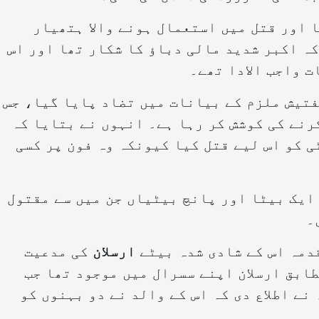
 اور قتل میں استعمال ہونے والا ہتھیار
ہ اکبر شدید مالی دباؤ کا شکار تھا اور اس
ت واجب الادا تھے۔
فتیش ملزم کے بیانات میں تضاد پایا گیا، جس
رنے کی کوشش کر رہا ہے۔ انہوں نے بتایا کہ
ی کو اس لیے قتل کیا کیونکہ وہ فون پر کسی
ایک بیٹا اور پانچ بیٹیاں جن میں سے مقتول
۔
قدمہ اس کے شادی شدہ بیٹے
ارسلان
کی مدعیت
طابق ارسلان اپنے سسرال میں موجود تھا جب
نے اطلاع دی کہ اس کے والد نے دو بہنوں کو