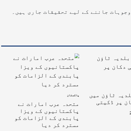
وجوہات جاننے کے لیے تحقیقات جاری ہیں۔
لدیہ ٹاؤن میں
پاکستان
ن پر ڈکیتی
متحدہ عرب امارات نے
پاکستانیوں کے ویزا
پابندی کے الزامات کو
مسترد کر دیا