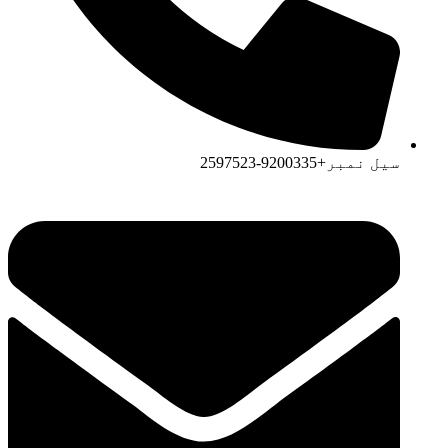
سیل نمبر+9200335-2597523