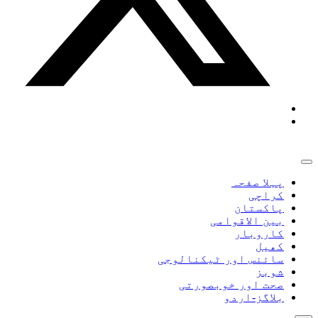
پہلا صفحہ
کراچی
پاکستان
بین الاقوامی
کاروبار
کھیل
سائنس اور ٹیکنالوجی
شوبز
صحت اور خوبصورتی
بلاگز-اردو