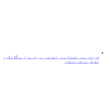
کراچی میں ٹھنڈ میں اضافہ، درجہ حرارت 15 ڈگری
تک گرنے کا امکان