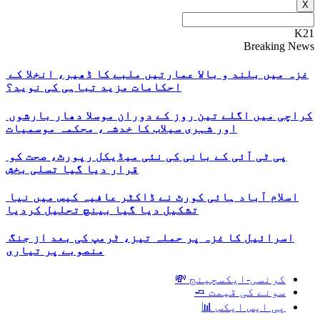
X
K21
Breaking News
غزہ میں بلند و بالا عمارتیں ملبے کا ڈھیر، انخلا کے
احکامات مزید تباہی کی نوید؟
کراچی میں اگلے تین روز کے دوران موسلا دھار بارشوں
اور شہری سیلاب کا خدشہ، محکمہ موسمیات
پی ٹی آئی کے بانی کی نئی میڈیکل رپورٹ، صحت کو
قرار دیا گیا تسلی بخش
اسلام آباد ہائی کورٹ نے ڈاکٹر عافیہ کیس میں نیا
تشکیل دیا گیا بینچ تحلیل کردیا
اسرائیل کا غزہ پر حملہ تیز، ٹرمپ کی بعد از جنگ
منصوبے پر تیاری
کرنسی-ایکسچینج 💸
سونے کی قیمت 🧈
پی ایس ایکس 📊