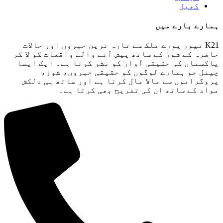
کھیل
ہمارے بارے میں
K21 نیوز پورے ملک سے تازہ ترین خبروں اور حالات
حاضرہ کے شوز کے ساتھ پیش آنے والے واقعات کو لا کر
پاکستان کی حقیقی آواز کو نشر کرتا ہے۔ ایک ایسا
چینل جو ہمارے لوگوں کو حقیقی خبروں، شوز،
پروگراموں سے مالا مال کرتا ہے اور ساتھ ہی دلکش
مواد کے ساتھ ان کی تفریح ​​بھی کرتا ہے۔