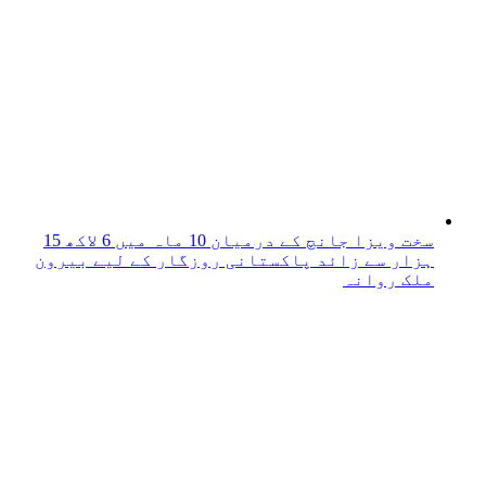
سخت ویزا جانچ کے درمیان 10 ماہ میں 6 لاکھ 15
ہزار سے زائد پاکستانی روزگار کے لیے بیرون
ملک روانہ