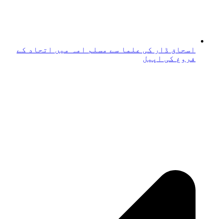
اسحاق ڈار کی علما سے مسلم امہ میں اتحاد کے
فروغ کی اپیل