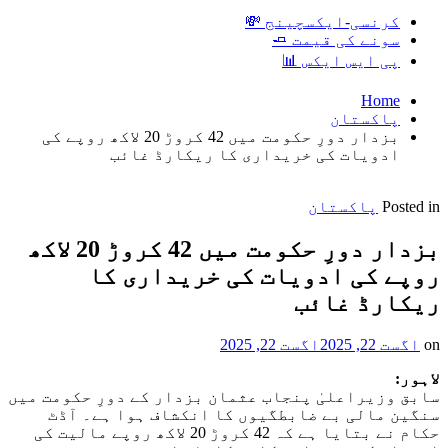
کرنسی-ایکسچینج 💸
سونے کی قیمت 🧈
پی ایس ایکس 📊
Home
پاکستان
بزدار دورِ حکومت میں 42 کروڑ 20 لاکھ روپے کی
ادویات کی خریداری کا ریکارڈ غائب
Posted in
پاکستان
بزدار دورِ حکومت میں 42 کروڑ 20 لاکھ
روپے کی ادویات کی خریداری کا
ریکارڈ غائب
on
اگست 22, 2025
اگست 22, 2025
لاہور:
سابق وزیراعلیٰ پنجاب عثمان بزدار کے دورِ حکومت میں
سنگین مالی بے ضابطگیوں کا انکشاف ہوا ہے۔ آڈٹ
حکام نے بتایا ہے کہ 42 کروڑ 20 لاکھ روپے مالیت کی