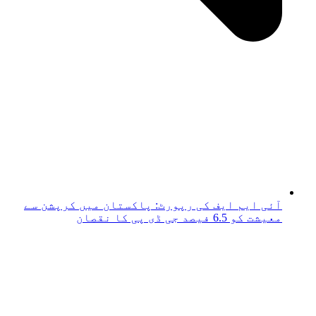
آئی ایم ایف کی رپورٹ: پاکستان میں کرپشن سے
معیشت کو 6.5 فیصد جی ڈی پی کا نقصان