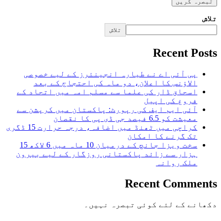
تلاش
تلاش
Recent Posts
پی آئی اے نے طیارہ انجینئرز کے لیے خصوصی
الاؤنس کا اعلان، دو ماہ کی احتجاج کے بعد
اسحاق ڈار کی علما سے مسلم امہ میں اتحاد کے
فروغ کی اپیل
آئی ایم ایف کی رپورٹ: پاکستان میں کرپشن سے
معیشت کو 6.5 فیصد جی ڈی پی کا نقصان
کراچی میں ٹھنڈ میں اضافہ، درجہ حرارت 15 ڈگری
تک گرنے کا امکان
سخت ویزا جانچ کے درمیان 10 ماہ میں 6 لاکھ 15
ہزار سے زائد پاکستانی روزگار کے لیے بیرون
ملک روانہ
Recent Comments
دکھانے کے لئے کوئی تبصرہ نہیں۔