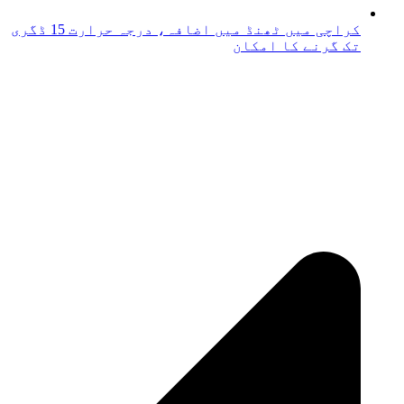
کراچی میں ٹھنڈ میں اضافہ، درجہ حرارت 15 ڈگری
تک گرنے کا امکان