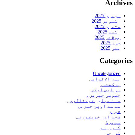
Archives
نومبر 2025
اکتوبر 2025
ستمبر 2025
اگست 2025
جولائی 2025
جون 2025
مئی 2025
Categories
Uncategorized
بین الاقوامی
پاکستان
پی ایس ایکس
خصوصی خبریں۔
سائنس اور ٹیکنالوجی
سب سے اوپر خبریں
شوبز
صحت اور خوبصورتی
فیچرڈ
کاروبار
کراچی