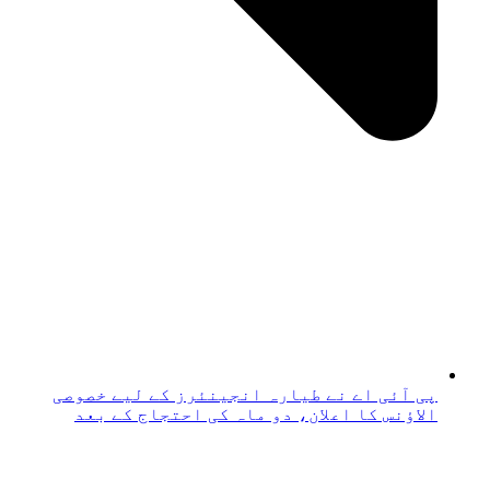
پی آئی اے نے طیارہ انجینئرز کے لیے خصوصی
الاؤنس کا اعلان، دو ماہ کی احتجاج کے بعد