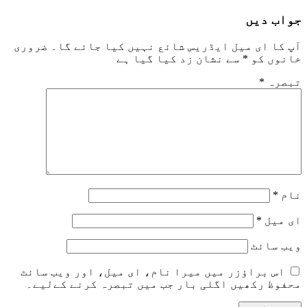
جواب دیں
آپ کا ای میل ایڈریس شائع نہیں کیا جائے گا۔
ضروری
خانوں کو
*
سے نشان زد کیا گیا ہے
تبصرہ
*
نام
*
ای میل
*
ویب‌ سائٹ
اس براؤزر میں میرا نام، ای میل، اور ویب سائٹ
محفوظ رکھیں اگلی بار جب میں تبصرہ کرنے کےلیے۔