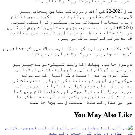
ادویات کی خریداری کا ریکارڈ غائب ہے۔
سال 2021-22 کی آڈٹ رپورٹ کے مطابق پنجاب لیبر
ڈیپارٹمنٹ مطلوبہ ریکارڈ فراہم کرنے میں ناکام
رہا۔ پنجاب ایمپلائز سوشل سیکیورٹی انسٹی ٹیوشن
(PESSI) کی جانب سے صرف جزوی دستاویزات پیش کی گئیں،
جو آڈٹ حکام کے مطابق خریداری کے عمل میں شفافیت
ثابت کرنے کے لیے ناکافی ہیں۔
آڈٹ حکام نے ہدایت کی ہے کہ ایسے ملازمین کی نشاندہی
کی جائے جنہوں نے ریکارڈ فراہم نہیں کیا۔
دوسری جانب، پبلک اکاؤنٹس کمیٹی-ٹو کے چیئرمین
علی حیدر گیلانی نے لیبر ڈیپارٹمنٹ کی ابتدائی
انکوائری پر عدم اعتماد کا اظہار کرتے ہوئے
سیکریٹری لیبر کو معاملے کی دوبارہ تحقیقات کی
ہدایت دی۔ علی حیدر گیلانی نے کہا کہ ادویات کی
خریداری کے لیے ایک مؤثر اور شفاف نظام وضع کیا
جائے تاکہ مستقبل میں کسی قسم کی بے ضابطگی یا
عوامی فنڈز کے غلط استعمال سے بچا جا سکے
You May Also Like