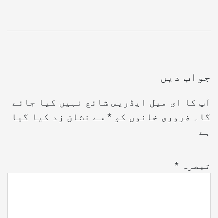
جواب دیں
آپ کا ای میل ایڈریس شائع نہیں کیا جائے
گا۔
ضروری خانوں کو
*
سے نشان زد کیا گیا
ہے
تبصرہ
*