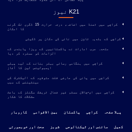
K21 نیوز
کراچی میں ٹھنڈ میں اضافہ، درجہ حرارت 15 ڈگری تک گرنے
کا امکان
کراچی کے بلدیہ ٹاؤن میں نائی کی دکان پر ڈکیتی
متحدہ عرب امارات نے پاکستانیوں کے ویزا پابندی کے
الزامات کو مسترد کر دیا
کراچی میں ہنگامی رسائی بہتر بنانے کے لیے پہلی
ایمبولینس لین کا آغاز
کراچی میں پانی کی عارضی قلت متوقع، کے الیکٹرک کی
مینٹیننس کے سبب
کراچی میں ای-چالان سسٹم غیر فعال ٹریفک سگنلز کے باعث
مشکلات کا شکار
پہلا صفحہ
کراچی
پاکستان
بین الاقوامی
کاروبار
کھیل
سائنس اور ٹیکنالوجی
شوبز
صحت اور خوبصورتی