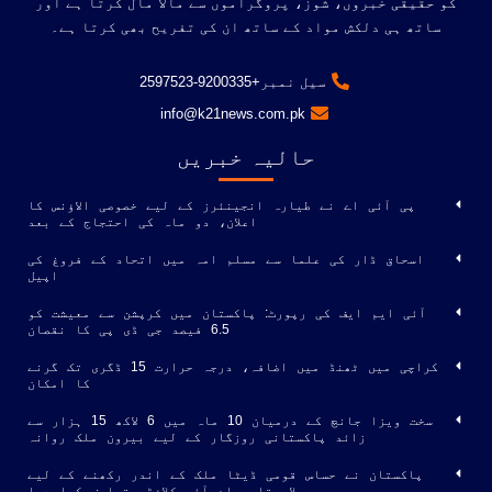
کو حقیقی خبروں، شوز، پروگراموں سے مالا مال کرتا ہے اور
ساتھ ہی دلکش مواد کے ساتھ ان کی تفریح ​​بھی کرتا ہے۔
سیل نمبر+9200335-2597523
info@k21news.com.pk
حالیہ خبریں
پی آئی اے نے طیارہ انجینئرز کے لیے خصوصی الاؤنس کا
اعلان، دو ماہ کی احتجاج کے بعد
اسحاق ڈار کی علما سے مسلم امہ میں اتحاد کے فروغ کی
اپیل
آئی ایم ایف کی رپورٹ: پاکستان میں کرپشن سے معیشت کو
6.5 فیصد جی ڈی پی کا نقصان
کراچی میں ٹھنڈ میں اضافہ، درجہ حرارت 15 ڈگری تک گرنے
کا امکان
سخت ویزا جانچ کے درمیان 10 ماہ میں 6 لاکھ 15 ہزار سے
زائد پاکستانی روزگار کے لیے بیرون ملک روانہ
پاکستان نے حساس قومی ڈیٹا ملک کے اندر رکھنے کے لیے
پہلا مقامی اے آئی کلاؤڈ متعارف کرا دیا