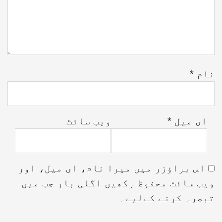
نام
*
ای میل
*
ویب‌ سائٹ
اس براؤزر میں میرا نام، ای میل، اور
ویب سائٹ محفوظ رکھیں اگلی بار جب میں
تبصرہ کرنے کےلیے۔