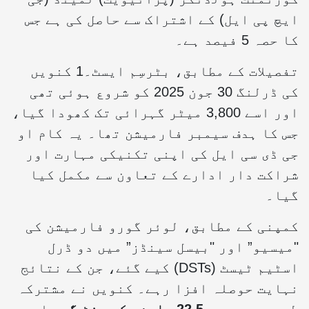
ایچ پی ایل) کے اشتراک سے حاصل کی ہے جس
کا حصہ 5 فیصد ہے۔
تفصیلات کے مطابق، بٹرسِم ایسٹ۔1 کنویں
کی ڈرلنگ 30 جون 2025 کو شروع ہوئی تھی
اور اسے 3,800 میٹر گہرائی تک کھودا گیا،
جس کا ہدف سیمبر فارمیشن تھا۔ یہ کام او
جی ڈی سی ایل کی اپنی تکنیکی مہارت اور
شراکت دار ادارے کے تعاون سے مکمل کیا
گیا۔
کمپنی کے مطابق، لوئر گورو فارمیشن کی
"میسیو” اور "بیسل سینڈز” میں دو ڈرل
اسٹیم ٹیسٹ (DSTs) کیے گئے، جن کے نتائج
نہایت حوصلہ افزا رہے۔ کنویں نے مشترکہ