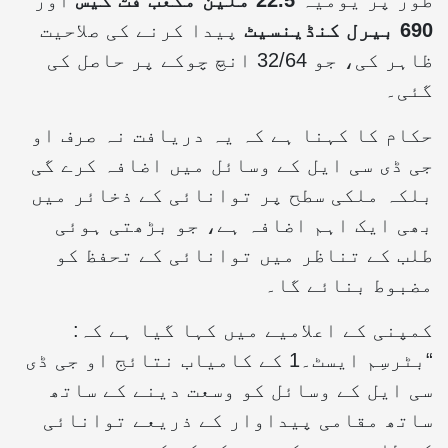
طور پر یومیہ
22.5 ملین مکعب فٹ گیس
اور
690 بیرل کنڈینسیٹ
پیدا کرنے کی صلاحیت
ظاہر کی، جو 32/64 انچ چوکے پر حاصل کی
گئی۔
حکام کا کہنا ہے کہ یہ دریافت نہ صرف او
جی ڈی سی ایل کے وسائل میں اضافہ کرے گی
بلکہ ملکی سطح پر توانائی کے ذخائر میں
بھی ایک اہم اضافہ ہے، جو بڑھتی ہوئی
طلب کے تناظر میں توانائی کے تحفظ کو
مضبوط بنائے گا۔
کمپنی کے اعلامیے میں کہا گیا ہے کہ:
“بٹرسِم ایسٹ۔1 کے کامیاب نتائج او جی ڈی
سی ایل کے وسائل کو وسعت دینے کے ساتھ
ساتھ مقامی پیداوار کے ذریعے توانائی