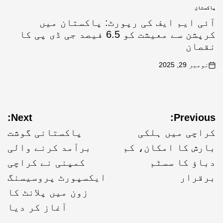
پاکستان
آئی ایم ایف کی رپورٹ: پاکستان میں
کرپشن سے معیشت کو 6.5 فیصد جی ڈی پی کا
نقصان
نومبر 29, 2025
Next:
Previous:
کراچی میں ہلکی
پاکستانی گوشت
بارش کا امکان، کم
برآمد کرنے والی
دباؤ کا سسٹم
کمپنی نے کراچی
برقرار
ایکسپورٹ پروسیسنگ
زون میں پلانٹ کا
آغاز کر دیا