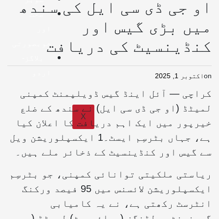
او جی ڈی سی ایل کی سندھ
صحت
میں بڑی گیس اور
اور
کنڈینسیٹ کی دریافت
خوبصورتی
بلاگز-
اردو
on
اکتوبر 1, 2025
کراچی — آئل اینڈ گیس ڈویلپمنٹ کمپنی
لمیٹڈ (او جی ڈی سی ایل) نے سندھ کے ضلع
X
خیرپور میں ایک اہم دریافت کا اعلان کیا
ہے، جہاں بٹرسِم ایسٹ۔1 ایکسپلوریشن ویل
سے گیس اور کنڈینسیٹ کے ذخائر ملے ہیں۔
ریاستی ملکیتی توانائی کمپنی، جو بٹرسِم
ایکسپلوریشن لائسنس میں 95 فیصد ورکنگ
انٹرسٹ رکھتی ہے، نے یہ کامیابی
گورنمنٹ ہولڈنگز (پرائیویٹ) لمیٹڈ (جی