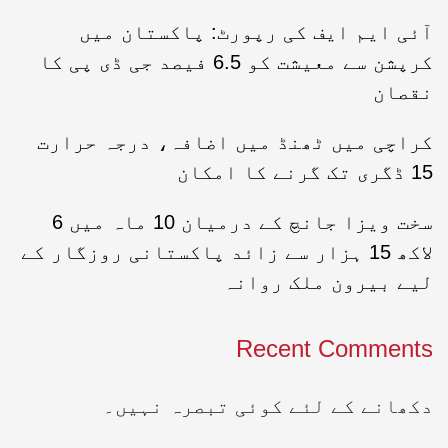
آئی ایم ایف کی رپورٹ: پاکستان میں
کرپشن سے معیشت کو 6.5 فیصد جی ڈی پی کا
نقصان
کراچی میں ٹھنڈ میں اضافہ، درجہ حرارت
15 ڈگری تک گرنے کا امکان
سخت ویزا جانچ کے درمیان 10 ماہ میں 6
لاکھ 15 ہزار سے زائد پاکستانی روزگار کے
لیے بیرون ملک روانہ
Recent Comments
دکھانے کے لئے کوئی تبصرہ نہیں۔