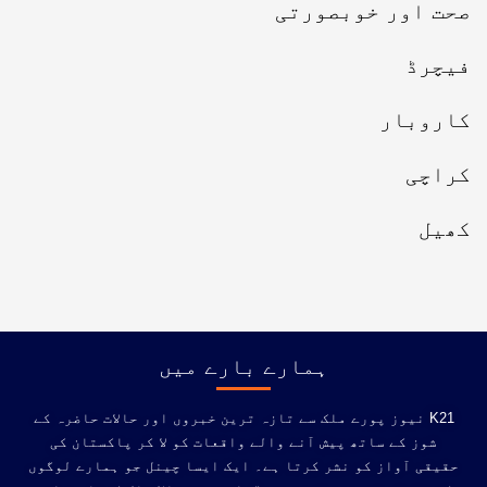
صحت اور خوبصورتی
فیچرڈ
کاروبار
کراچی
کھیل
ہمارے بارے میں
K21 نیوز پورے ملک سے تازہ ترین خبروں اور حالات حاضرہ کے
شوز کے ساتھ پیش آنے والے واقعات کو لا کر پاکستان کی
حقیقی آواز کو نشر کرتا ہے۔ ایک ایسا چینل جو ہمارے لوگوں