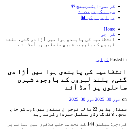
کرنسی-ایکسچینج 💸
سونے کی قیمت 🧈
پی ایس ایکس 📊
Home
کراچی
انتظامیہ کی پابندی ہوا میں اُڑا دی گئی، بلند
لہروں کے باوجود شہری ساحلوں پر اُمڈ آئے
Posted in
کراچی
انتظامیہ کی پابندی ہوا میں اُڑا دی
گئی، بلند لہروں کے باوجود شہری
ساحلوں پر اُمڈ آئے
on
جون 30, 2025
جون 30, 2025
سینڈز پٹ پر 22 سالہ نوجوان سمندر میں ڈوب کر جاں
بحق، لائف گارڈز مسلسل خبردار کرتے رہے
کراچی:
سیکشن 144 کے تحت ساحلی علاقوں میں نہانے پر