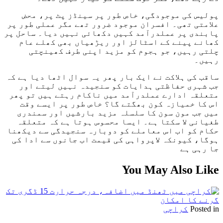
پولیس کی موجودگی، خاص طور پر سینڈز پٹ پر، محض
علامتی تھی۔ افسران موجود ضرور تھے مگر عملی طور پر
پابندی پر عملدرآمد کہیں دکھائی نہیں دیا۔ ساحل پر
کھانے پینے کے اسٹالز اور ریڑھیاں بھی کھلے عام
چلتی رہیں، جو ہجوم کو مزید اپنی طرف کھینچتی
رہیں۔
ساقب کی ہلاکت نے ایک بار پھر یہ سوال اٹھا دیا ہے کہ
جب شہری حفاظتی ہدایات کو سنجیدہ نہیں لیتے اور
متعلقہ ادارے عملدرآمد میں ناکام رہتے ہیں تو پھر
اس کا خمیازہ کون بھگتے گا؟ خاص طور پر ایسے وقت
میں جب مون سون کا سلسلہ مزید بارشیں اور سمندری
طغیانی لا سکتا ہے۔ ایسا محسوس ہوتا ہے کہ متعلقہ
حکام کو اب اس معاملے کو دوبارہ سنجیدگی سے دیکھنا
ہوگا، کیونکہ لاپرواہی کی قیمت اب جانوں سے ادا کی
جا رہی ہے
You May Also Like
Posted in
کراچی