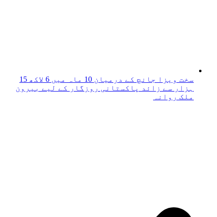
سخت ویزا جانچ کے درمیان 10 ماہ میں 6 لاکھ 15
ہزار سے زائد پاکستانی روزگار کے لیے بیرون
ملک روانہ