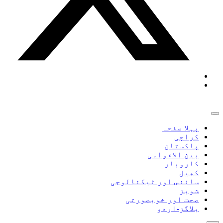
پہلا صفحہ
کراچی
پاکستان
بین الاقوامی
کاروبار
کھیل
سائنس اور ٹیکنالوجی
شوبز
صحت اور خوبصورتی
بلاگز-اردو