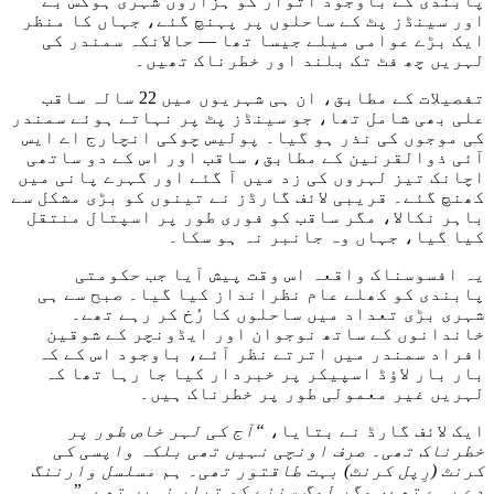
پابندی کے باوجود اتوار کو ہزاروں شہری ہوکس بے
اور سینڈز پٹ کے ساحلوں پر پہنچ گئے، جہاں کا منظر
ایک بڑے عوامی میلے جیسا تھا — حالانکہ سمندر کی
لہریں چھ فٹ تک بلند اور خطرناک تھیں۔
تفصیلات کے مطابق، ان ہی شہریوں میں 22 سالہ ساقب
علی بھی شامل تھا، جو سینڈز پٹ پر نہاتے ہوئے سمندر
کی موجوں کی نذر ہو گیا۔ پولیس چوکی انچارج اے ایس
آئی ذوالقرنین کے مطابق، ساقب اور اس کے دو ساتھی
اچانک تیز لہروں کی زد میں آ گئے اور گہرے پانی میں
کھنچ گئے۔ قریبی لائف گارڈز نے تینوں کو بڑی مشکل سے
باہر نکالا، مگر ساقب کو فوری طور پر اسپتال منتقل
کیا گیا، جہاں وہ جانبر نہ ہو سکا۔
یہ افسوسناک واقعہ اس وقت پیش آیا جب حکومتی
پابندی کو کھلے عام نظرانداز کیا گیا۔ صبح سے ہی
شہری بڑی تعداد میں ساحلوں کا رُخ کر رہے تھے۔
خاندانوں کے ساتھ نوجوان اور ایڈونچر کے شوقین
افراد سمندر میں اترتے نظر آئے، باوجود اس کے کہ
بار بار لاؤڈ اسپیکر پر خبردار کیا جا رہا تھا کہ
لہریں غیر معمولی طور پر خطرناک ہیں۔
ایک لائف گارڈ نے بتایا،
“آج کی لہر خاص طور پر
خطرناک تھی۔ صرف اونچی نہیں تھی بلکہ واپسی کی
کرنٹ (رِپل کرنٹ) بہت طاقتور تھی۔ ہم مسلسل وارننگ
دے رہے تھے، مگر لوگ سننے کو تیار نہیں تھے۔”