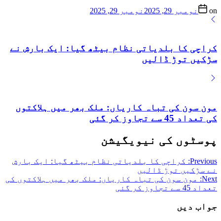
on
نومبر 29, 2025
نومبر 29, 2025
کراچی کا بلدیاتی نظام بیٹھ گیا: ایک بارش نے
سڑکیں توڑ ڈالیں
مون سون کی تباہ کاریاں: ملک بھر میں ہلاکتوں
کی تعداد 45 سے تجاوز کر گئی
پوسٹوں کی نیویگیشن
Previous:
کراچی کا بلدیاتی نظام بیٹھ گیا: ایک بارش
نے سڑکیں توڑ ڈالیں
Next:
مون سون کی تباہ کاریاں: ملک بھر میں ہلاکتوں کی
تعداد 45 سے تجاوز کر گئی
جواب دیں