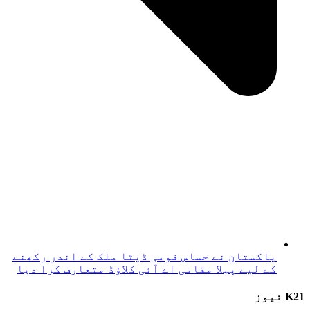
پاکستان نے حساس قومی ڈیٹا ملک کے اندر رکھنے
کے لیے پہلا مقامی اے آئی کلاؤڈ متعارف کرا دیا
K21 نیوز