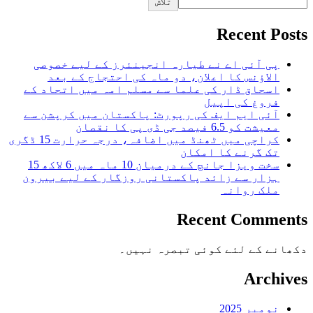
تلاش
Recent Posts
پی آئی اے نے طیارہ انجینئرز کے لیے خصوصی
الاؤنس کا اعلان، دو ماہ کی احتجاج کے بعد
اسحاق ڈار کی علما سے مسلم امہ میں اتحاد کے
فروغ کی اپیل
آئی ایم ایف کی رپورٹ: پاکستان میں کرپشن سے
معیشت کو 6.5 فیصد جی ڈی پی کا نقصان
کراچی میں ٹھنڈ میں اضافہ، درجہ حرارت 15 ڈگری
تک گرنے کا امکان
سخت ویزا جانچ کے درمیان 10 ماہ میں 6 لاکھ 15
ہزار سے زائد پاکستانی روزگار کے لیے بیرون
ملک روانہ
Recent Comments
دکھانے کے لئے کوئی تبصرہ نہیں۔
Archives
نومبر 2025