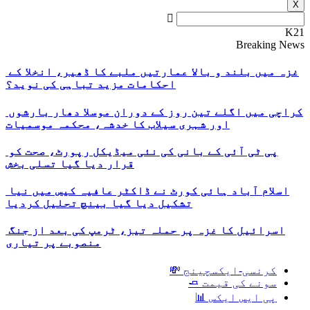
X
K21
Breaking News
غزہ میں بلند و بالا عمارتیں ملبے کا ڈھیر، انخلا کے
احکامات مزید تباہی کی نوید؟
کراچی میں اگلے تین روز کے دوران موسلا دھار بارشوں
اور شہری سیلاب کا خدشہ، محکمہ موسمیات
پی ٹی آئی کے بانی کی نئی میڈیکل رپورٹ، صحت کو
قرار دیا گیا تسلی بخش
اسلام آباد ہائی کورٹ نے ڈاکٹر عافیہ کیس میں نیا
تشکیل دیا گیا بینچ تحلیل کردیا
اسرائیل کا غزہ پر حملہ تیز، ٹرمپ کی بعد از جنگ
منصوبے پر تیاری
کرنسی-ایکسچینج 💸
سونے کی قیمت 🧈
پی ایس ایکس 📊