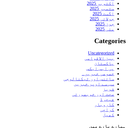
اکتوبر 2025
ستمبر 2025
اگست 2025
جولائی 2025
جون 2025
مئی 2025
Categories
Uncategorized
بین الاقوامی
پاکستان
پی ایس ایکس
خصوصی خبریں۔
سائنس اور ٹیکنالوجی
سب سے اوپر خبریں
شوبز
صحت اور خوبصورتی
فیچرڈ
کاروبار
کراچی
کھیل
ہمارے بارے میں