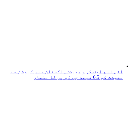
آئی ایم ایف کی رپورٹ: پاکستان میں کرپشن سے
معیشت کو 6.5 فیصد جی ڈی پی کا نقصان