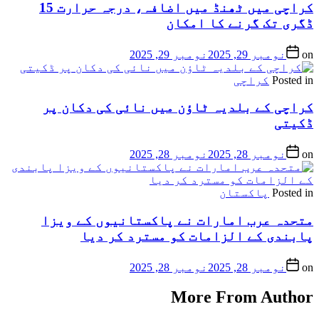
کراچی میں ٹھنڈ میں اضافہ، درجہ حرارت 15
ڈگری تک گرنے کا امکان
on
نومبر 29, 2025
نومبر 29, 2025
Posted in
کراچی
کراچی کے بلدیہ ٹاؤن میں نائی کی دکان پر
ڈکیتی
on
نومبر 28, 2025
نومبر 28, 2025
Posted in
پاکستان
متحدہ عرب امارات نے پاکستانیوں کے ویزا
پابندی کے الزامات کو مسترد کر دیا
on
نومبر 28, 2025
نومبر 28, 2025
More From Author