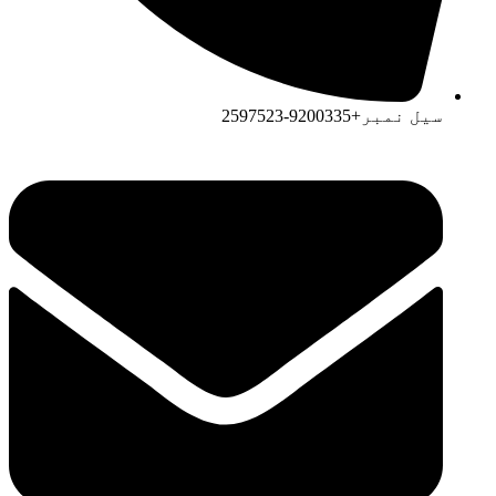
سیل نمبر+9200335-2597523