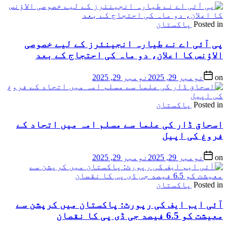
Posted in
پاکستان
پی آئی اے نے طیارہ انجینئرز کے لیے خصوصی
الاؤنس کا اعلان، دو ماہ کی احتجاج کے بعد
on
نومبر 29, 2025
نومبر 29, 2025
Posted in
پاکستان
اسحاق ڈار کی علما سے مسلم امہ میں اتحاد کے
فروغ کی اپیل
on
نومبر 29, 2025
نومبر 29, 2025
Posted in
پاکستان
آئی ایم ایف کی رپورٹ: پاکستان میں کرپشن سے
معیشت کو 6.5 فیصد جی ڈی پی کا نقصان