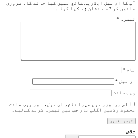
آپ کا ای میل ایڈریس شائع نہیں کیا جائے گا۔
ضروری
خانوں کو
*
سے نشان زد کیا گیا ہے
تبصرہ
*
نام
*
ای میل
*
ویب‌ سائٹ
اس براؤزر میں میرا نام، ای میل، اور ویب سائٹ
محفوظ رکھیں اگلی بار جب میں تبصرہ کرنے کےلیے۔
تلاش