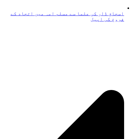
اسحاق ڈار کی علما سے مسلم امہ میں اتحاد کے
فروغ کی اپیل