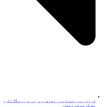
کراچی میں ٹھنڈ میں اضافہ، درجہ حرارت 15 ڈگری
تک گرنے کا امکان