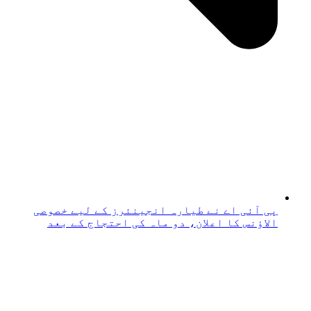
پی آئی اے نے طیارہ انجینئرز کے لیے خصوصی
الاؤنس کا اعلان، دو ماہ کی احتجاج کے بعد