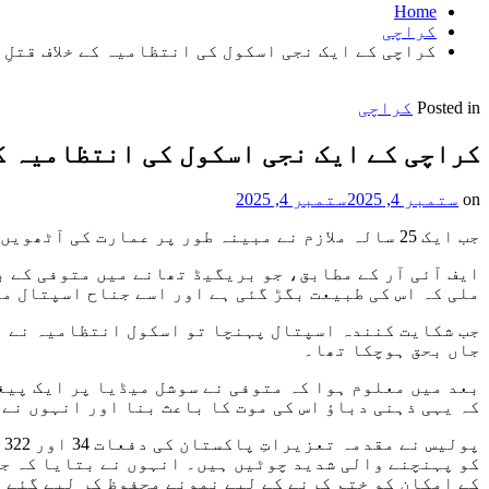
Home
کراچی
کراچی کے ایک نجی اسکول کی انتظامیہ کے خلاف قتلِ 
Posted in
کراچی
کراچی کے ایک نجی اسکول کی انتظامیہ کے 
on
ستمبر 4, 2025
ستمبر 4, 2025
جب ایک 25 سالہ ملازم نے مبینہ طور پر عمارت کی آٹھویں منزل سے کود کر اپنی جان لے لی
ملی کہ اس کی طبیعت بگڑ گئی ہے اور اسے جناح اسپتال م
جاں بحق ہوچکا تھا۔
بعد میں معلوم ہوا کہ متوفی نے سوشل میڈیا پر ایک پیغ
کہ یہی ذہنی دباؤ اس کی موت کا باعث بنا اور انہوں نے
پ
کو پہنچنے والی شدید چوٹیں ہیں۔ انہوں نے بتایا کہ جس
کے امکان کو ختم کرنے کے لیے نمونے محفوظ کر لیے گئے 