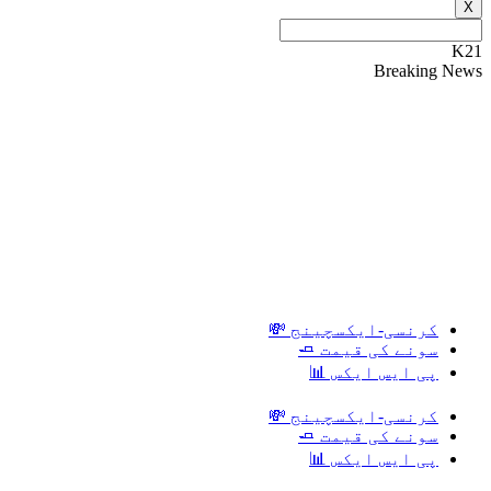
X
K21
Breaking News
کرنسی-ایکسچینج 💸
سونے کی قیمت 🧈
پی ایس ایکس 📊
کرنسی-ایکسچینج 💸
سونے کی قیمت 🧈
پی ایس ایکس 📊