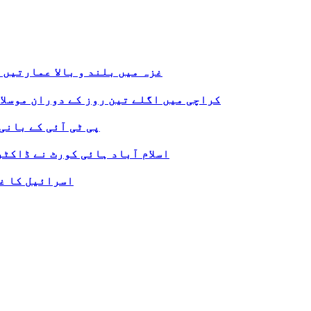
غزہ میں بلند و بالا عمارتیں 
کراچی میں اگلے تین روز کے دوران موسلا
پی ٹی آئی کے بانی
اسلام آباد ہائی کورٹ نے ڈاکٹ
اسرائیل کا غز