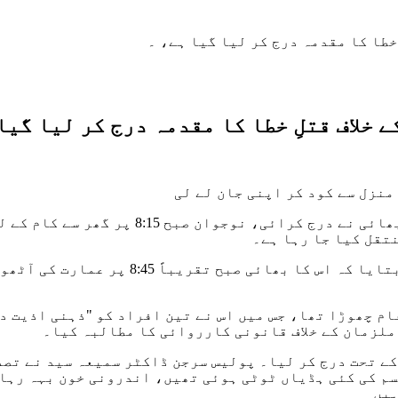
خطا کا مقدمہ درج کر لیا گیا ہے، ۔
خلاف قتلِ خطا کا مقدمہ درج کر لیا گیا
ایف آئی آر کے مطابق، جو بریگیڈ تھانے میں 
نتقل کیا جا رہا ہے۔
جب شکایت کنندہ اسپتال پہنچا تو اسکول ان
ام چھوڑا تھا، جس میں اس نے تین افراد کو "ذہنی اذیت د
 ملزمان کے خلاف قانونی کارروائی کا مطالبہ کیا۔
ولیس نے مقدمہ تعزیراتِ پاکستان کی دفعات 34 اور 322 کے تحت درج کر لیا۔ پولیس سر
م کی کئی ہڈیاں ٹوٹی ہوئی تھیں، اندرونی خون بہہ رہا 
ہیں