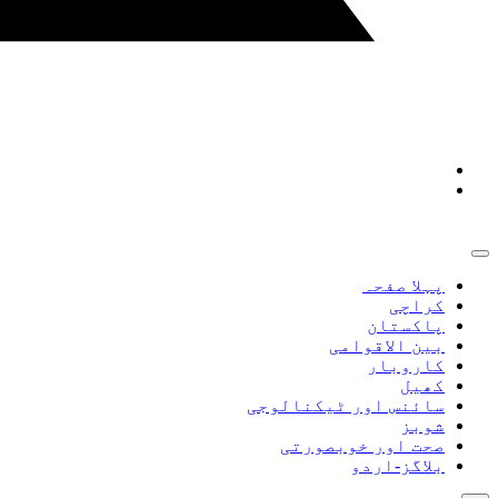
پہلا صفحہ
کراچی
پاکستان
بین الاقوامی
کاروبار
کھیل
سائنس اور ٹیکنالوجی
شوبز
صحت اور خوبصورتی
بلاگز-اردو