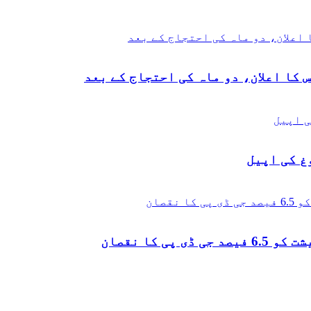
 کا اعلان، دو ماہ کی احتجاج کے بعد
غ کی اپیل
 کا نقصان