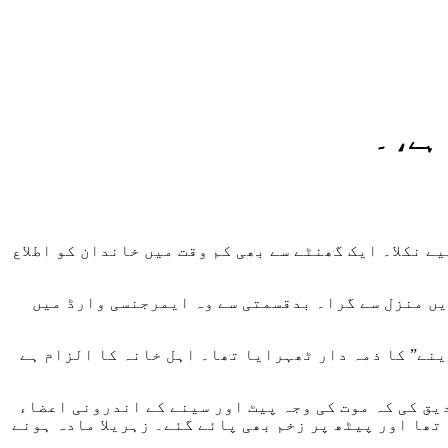
 ہے، ۔
متوفی کے بھائی نے درج کرائی، نوجوان صبح 8:15 پر گھر سے کام کے لیے نکلا۔ ایک گھنٹے سے بھی کم وقت میں خاندان کو اطلاع
تظامیہ نے بتایا کہ اس کا بھائی صبح تقریباً 8:45 پر عمارت کی آٹھویں منزل سے گرا۔ بدقسمتی سے وہ ایمرجنسی وارڈ میں
ینے” کا ذمہ دار ٹھہرایا تھا۔ اہل خانہ کا الزام ہے
جن ڈاکٹر سمیعہ سید نے تصدیق کی کہ موت کی وجہ پیٹ اور سینے کے اندرونی اعضاء
تھا اور پیٹھ پر زخم بھی پائے گئے۔ زہریلا مادہ ہونے