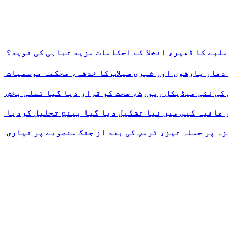
ملبے کا ڈھیر، انخلا کے احکامات مزید تباہی کی نوید؟
 دھار بارشوں اور شہری سیلاب کا خدشہ، محکمہ موسمیات
 کی نئی میڈیکل رپورٹ، صحت کو قرار دیا گیا تسلی بخش
ر عافیہ کیس میں نیا تشکیل دیا گیا بینچ تحلیل کردیا
ہ پر حملہ تیز، ٹرمپ کی بعد از جنگ منصوبے پر تیاری