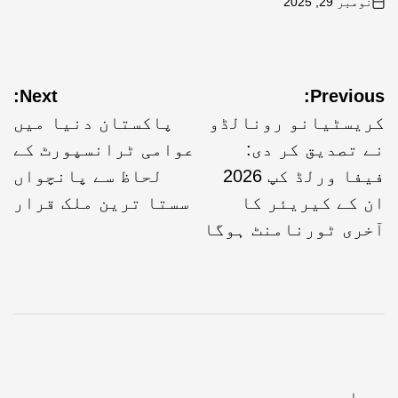
نومبر 29, 2025
Next:
Previous:
کریسٹیانو رونالڈو
پاکستان دنیا میں
نے تصدیق کر دی:
عوامی ٹرانسپورٹ کے
فیفا ورلڈ کپ 2026
لحاظ سے پانچواں
ان کے کیریئر کا
سستا ترین ملک قرار
آخری ٹورنامنٹ ہوگا