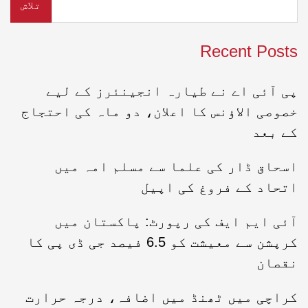
تلاش
Recent Posts
پی آئی اے نے طیارہ انجینئرز کے لیے
خصوصی الاؤنس کا اعلان، دو ماہ کی احتجاج
کے بعد
اسحاق ڈار کی علما سے مسلم امہ میں
اتحاد کے فروغ کی اپیل
آئی ایم ایف کی رپورٹ: پاکستان میں
کرپشن سے معیشت کو 6.5 فیصد جی ڈی پی کا
نقصان
کراچی میں ٹھنڈ میں اضافہ، درجہ حرارت