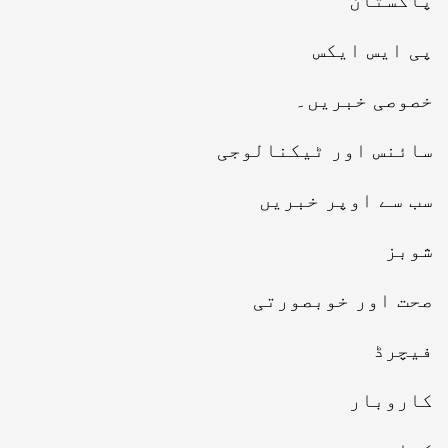
پاکستان
پی ایس ایکس
خصوصی خبریں۔
سائنس اور ٹیکنالوجی
سب سے اوپر خبریں
شوبز
صحت اور خوبصورتی
فیچرڈ
کاروبار