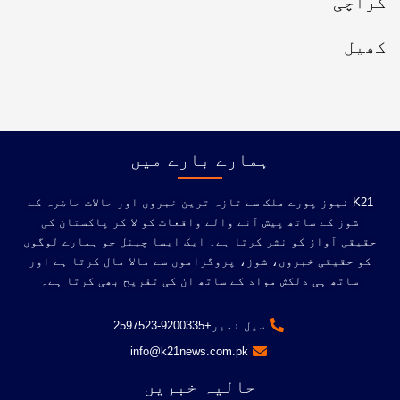
کراچی
کھیل
ہمارے بارے میں
K21 نیوز پورے ملک سے تازہ ترین خبروں اور حالات حاضرہ کے
شوز کے ساتھ پیش آنے والے واقعات کو لا کر پاکستان کی
حقیقی آواز کو نشر کرتا ہے۔ ایک ایسا چینل جو ہمارے لوگوں
کو حقیقی خبروں، شوز، پروگراموں سے مالا مال کرتا ہے اور
ساتھ ہی دلکش مواد کے ساتھ ان کی تفریح ​​بھی کرتا ہے۔
سیل نمبر+9200335-2597523
info@k21news.com.pk
حالیہ خبریں