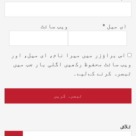
ای میل
*
ویب‌ سائٹ
اس براؤزر میں میرا نام، ای میل، اور
ویب سائٹ محفوظ رکھیں اگلی بار جب میں
تبصرہ کرنے کےلیے۔
تلاش