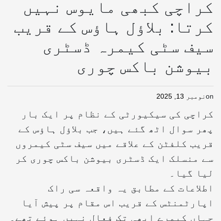
کراچی کبھی مایوس نہیں
کرتا: بلاؤل ہاؤس کے قریب
سیف سٹی کیمرہ ڈسٹری
بیوشن باکس چوری
on
نومبر 13, 2025
کراچی کی سیکیورٹی کے نظام پر ایک بار
پھر سوال اٹھ گئے ہیں، جب بلاؤل ہاؤس کے
قریب کلفٹن کے علاقے میں سیف سٹی کیمروں
سے منسلک ایک ڈسٹری بیوشن باکس چوری کر
لیا گیا۔
اطلاعات کے مطابق یہ واقعہ سی راک
اپارٹمنٹس کے قریب اس مقام پر پیش آیا
جہاں کیمرے ابھی تک فعال نہیں ہوئے تھے۔