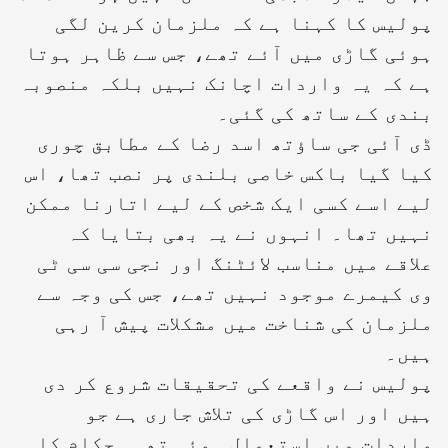
پولیس کا کہنا ہے کہ ملزمان کرین لگی
ہوئی گاڑی میں آئے تھے، جس سے ظاہر ہوتا
ہے کہ یہ واردات اچانک نہیں بلکہ منصوبہ
بندی کے ساتھ کی گئی۔
ڈی آئی جی ساؤتھ اسد رضا کے مطابق چوری
کیا گیا باکس خاصی بلندی پر نصب تھا، اس
لیے اسے کسی ایک شخص کے لیے اتارنا ممکن
نہیں تھا۔ انہوں نے یہ بھی بتایا کہ
علاقے میں مناسب لائٹنگ اور نجی سی سی ٹی
وی کیمرے موجود نہیں تھے، جس کی وجہ سے
ملزمان کی شناخت میں مشکلات پیش آ رہی
ہیں۔
پولیس نے واقعے کی تحقیقات شروع کر دی
ہیں اور اس گاڑی کی تلاش جاری ہے جو
واردات میں استعمال ہوئی تھی۔ حکام کا