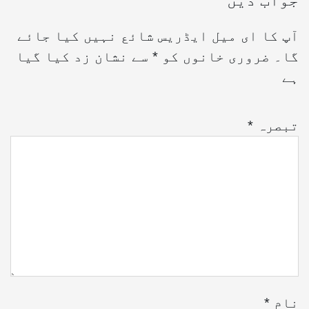
جواب دیں
آپ کا ای میل ایڈریس شائع نہیں کیا جائے
گا۔
ضروری خانوں کو
*
سے نشان زد کیا گیا
ہے
تبصرہ
*
نام
*