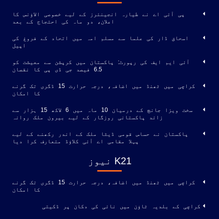
پی آئی اے نے طیارہ انجینئرز کے لیے خصوصی الاؤنس کا
اعلان، دو ماہ کی احتجاج کے بعد
اسحاق ڈار کی علما سے مسلم امہ میں اتحاد کے فروغ کی
اپیل
آئی ایم ایف کی رپورٹ: پاکستان میں کرپشن سے معیشت کو
6.5 فیصد جی ڈی پی کا نقصان
کراچی میں ٹھنڈ میں اضافہ، درجہ حرارت 15 ڈگری تک گرنے
کا امکان
سخت ویزا جانچ کے درمیان 10 ماہ میں 6 لاکھ 15 ہزار سے
زائد پاکستانی روزگار کے لیے بیرون ملک روانہ
پاکستان نے حساس قومی ڈیٹا ملک کے اندر رکھنے کے لیے
پہلا مقامی اے آئی کلاؤڈ متعارف کرا دیا
K21 نیوز
کراچی میں ٹھنڈ میں اضافہ، درجہ حرارت 15 ڈگری تک گرنے
کا امکان
کراچی کے بلدیہ ٹاؤن میں نائی کی دکان پر ڈکیتی