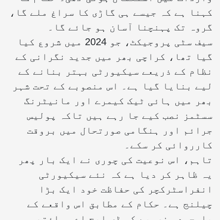
کہنا ہے کہ جیسے ہی گاڑی کا سراغ ملے گا،
گروہ تک پہنچنا آسان ہو جائے گا۔
سیف سٹی پروجیکٹ، جو 2024 میں شروع کیا
گیا تھا، کراچی بھر میں جدید نگرانی کے
نظام کے ذریعے سیکیورٹی بہتر بنانے کے
لیے بنایا گیا ہے۔ اس منصوبے کے تحت شہر
بھر میں ہائی ٹیک کیمرے اور مانیٹرنگ
سسٹمز نصب کیے جا رہے ہیں تاکہ پولیس
جرائم اور ہنگامی صورتحال میں بروقت
کارروائی کر سکے۔
تاہم، اس نوعیت کی چوری نے ایک بار پھر
یہ ظاہر کر دیا ہے کہ نئے سیکیورٹی
انفراسٹرکچر کی حفاظت خود ایک بڑا
چیلنج ہے۔ حکام کے مطابق اس واقعے کے
باوجود منصوبے کو ڈی ایچ اے، ساؤتھ،