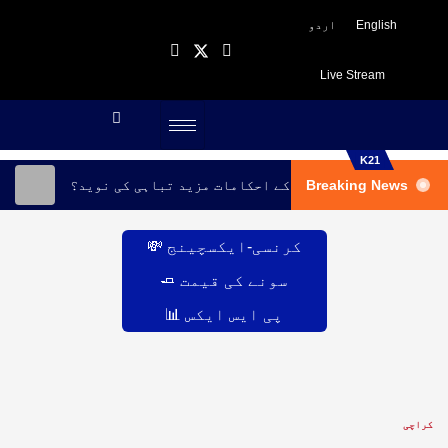
English
اردو
Live Stream
K21
Breaking News
یں ملبے کا ڈھیر، انخلا کے احکامات مزید تباہی کی نوید؟
کرنسی-ایکسچینج 💸
سونے کی قیمت 🧈
پی ایس ایکس 📊
کراچی