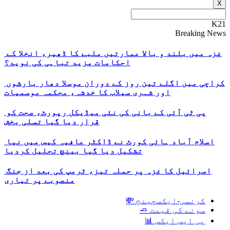
X
K21
Breaking News
غزہ میں بلند و بالا عمارتیں ملبے کا ڈھیر، انخلا کے
احکامات مزید تباہی کی نوید؟
کراچی میں اگلے تین روز کے دوران موسلا دھار بارشوں
اور شہری سیلاب کا خدشہ، محکمہ موسمیات
پی ٹی آئی کے بانی کی نئی میڈیکل رپورٹ، صحت کو
قرار دیا گیا تسلی بخش
اسلام آباد ہائی کورٹ نے ڈاکٹر عافیہ کیس میں نیا
تشکیل دیا گیا بینچ تحلیل کردیا
اسرائیل کا غزہ پر حملہ تیز، ٹرمپ کی بعد از جنگ
منصوبے پر تیاری
کرنسی-ایکسچینج 💸
سونے کی قیمت 🧈
پی ایس ایکس 📊