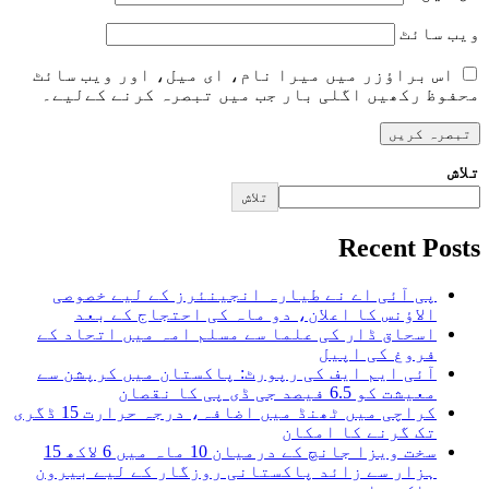
ویب‌ سائٹ
اس براؤزر میں میرا نام، ای میل، اور ویب سائٹ
محفوظ رکھیں اگلی بار جب میں تبصرہ کرنے کےلیے۔
تلاش
تلاش
Recent Posts
پی آئی اے نے طیارہ انجینئرز کے لیے خصوصی
الاؤنس کا اعلان، دو ماہ کی احتجاج کے بعد
اسحاق ڈار کی علما سے مسلم امہ میں اتحاد کے
فروغ کی اپیل
آئی ایم ایف کی رپورٹ: پاکستان میں کرپشن سے
معیشت کو 6.5 فیصد جی ڈی پی کا نقصان
کراچی میں ٹھنڈ میں اضافہ، درجہ حرارت 15 ڈگری
تک گرنے کا امکان
سخت ویزا جانچ کے درمیان 10 ماہ میں 6 لاکھ 15
ہزار سے زائد پاکستانی روزگار کے لیے بیرون