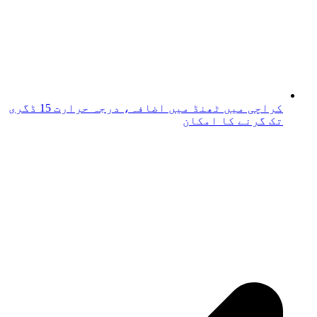
کراچی میں ٹھنڈ میں اضافہ، درجہ حرارت 15 ڈگری
تک گرنے کا امکان