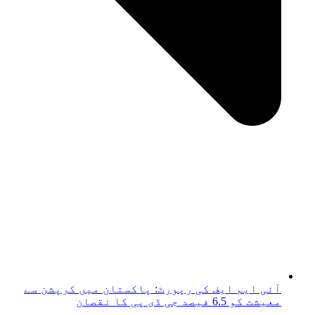
آئی ایم ایف کی رپورٹ: پاکستان میں کرپشن سے
معیشت کو 6.5 فیصد جی ڈی پی کا نقصان