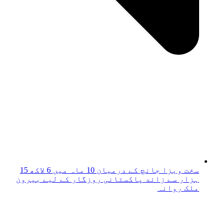
سخت ویزا جانچ کے درمیان 10 ماہ میں 6 لاکھ 15
ہزار سے زائد پاکستانی روزگار کے لیے بیرون
ملک روانہ