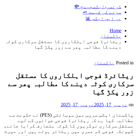
کرنسی-ایکسچینج 💸
سونے کی قیمت 🧈
پی ایس ایکس 📊
Home
پاکستان
ریٹائرڈ فوجی اہلکاروں کا مستقل سرکاری کوٹہ
دینے کا مطالبہ پھر سے زور پکڑ گیا
Posted in
پاکستان
ریٹائرڈ فوجی اہلکاروں کا مستقل
سرکاری کوٹہ دینے کا مطالبہ پھر سے
زور پکڑ گیا
on
نومبر 17, 2025
نومبر 17, 2025
پاکستان ایکس سروس مین سوسائٹی (PES) نے حکومت سے
مطالبہ کیا ہے کہ ریٹائرڈ فوجی جوانوں کے لیے
مستقل سرکاری نوکریوں کا کوٹہ متعارف کرایا جائے،
کیونکہ فوجی کم عمری میں ریٹائر ہوتے ہیں اور میرٹ