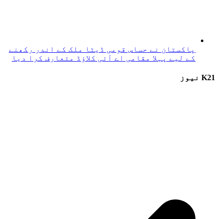
پاکستان نے حساس قومی ڈیٹا ملک کے اندر رکھنے
کے لیے پہلا مقامی اے آئی کلاؤڈ متعارف کرا دیا
K21 نیوز