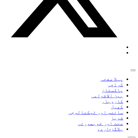
پہلا صفحہ
کراچی
پاکستان
بین الاقوامی
کاروبار
کھیل
سائنس اور ٹیکنالوجی
شوبز
صحت اور خوبصورتی
بلاگز-اردو