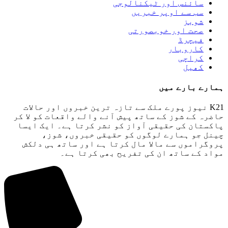
سائنس اور ٹیکنالوجی
سب سے اوپر خبریں
شوبز
صحت اور خوبصورتی
فیچرڈ
کاروبار
کراچی
کھیل
ہمارے بارے میں
K21 نیوز پورے ملک سے تازہ ترین خبروں اور حالات
حاضرہ کے شوز کے ساتھ پیش آنے والے واقعات کو لا کر
پاکستان کی حقیقی آواز کو نشر کرتا ہے۔ ایک ایسا
چینل جو ہمارے لوگوں کو حقیقی خبروں، شوز،
پروگراموں سے مالا مال کرتا ہے اور ساتھ ہی دلکش
مواد کے ساتھ ان کی تفریح ​​بھی کرتا ہے۔