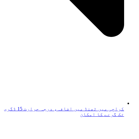
کراچی میں ٹھنڈ میں اضافہ، درجہ حرارت 15 ڈگری
تک گرنے کا امکان