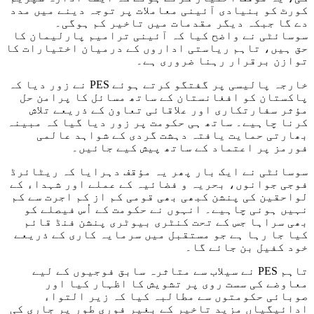
کورٹ کو بنیادی آئینی معاملات پر توجہ دینے میں مدد
دے گا جبکہ دیگر مقدمات میں تاخیر کم ہوگی۔
سوسائٹی نے واضح کیا کہ آئینی ترامیم پارلیمان کا
حق ہیں، تاہم ریاستی اداروں کے درمیان اختیارات کا
توازن برقرار رہنا ضروری ہے۔
خارجہ پالیسی پر گفتگو کرتے ہوئے PES نے زور دیا کہ
پاکستان کو افغانستان کے ساتھ مسائل کا پرامن حل
مؤثر سفارتکاری اور علاقائی تعاون کے ذریعے تلاش
کرنا چاہیے۔ ساتھ ہی حکومت پر زور دیا گیا کہ مبینہ
بھارتی حمایت یافتہ دہشت گردی کے شواہد عالمی
فورمز پر اعتماد کے ساتھ پیش کیے جائیں۔
سوسائٹی نے ایک بار پھر یہ مؤقف دہرایا کہ ریٹائرڈ
فوجی جوانوں، بحریہ و فضائیہ کے عملے اور شہداء کے
لواحقین کی پنشن کبھی بھی قومی کم از کم اجرت سے کم
نہیں ہونی چاہیے۔ انہوں نے حکومت کے اُس فیصلے کو
بھی سراہا جس کے تحت کنٹری بیوٹری پنشن فنڈ قائم
کیا جا رہا ہے جو مستقبل میں سرمایہ کاری کے ذریعے
خود کفیل بن جائے گا۔
تاہم PES نے سیلاب سے متاثرہ سابق فوجیوں کے لیے
معاوضے کی سست روی پر تشویش کا اظہار کیا اور
صوبائی حکومتوں سے مطالبہ کیا کہ زیر التواء
ادائیگیاں مزید تاخیر کے بغیر فوری طور پر جاری کی