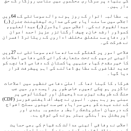
کی بنیاد پر سرکاری محکموں میں مناسب روزگار کے حق
دار ہیں۔
یہ مطالبہ اتوار کے روز ہونے والے سوسائٹی کے 64ویں
اجلاس میں سامنے آیا، جس کی صدارت لیفٹیننٹ جنرل (ر)
عبدالقیوم نے کی۔ اجلاس میں ایڈمرل (ر) عبدالعلیم،
کموڈور ارشد خان، چیف آرگنائزر عزیز احمد اعوان
اور دفاع سے متعلق مختلف اداروں کے ریٹائرڈ افسران
نے شرکت کی۔
فلاحی امور پر گفتگو کے ساتھ ساتھ، سوسائٹی نے 27ویں
آئینی ترمیم کے تحت متعارف کرائی گئی دفاعی اصلاحات
کا خیرمقدم کیا، جنہیں پاکستان کے دفاعی ڈھانچے کو
جدید تقاضوں کے مطابق ڈھالنے کی اہم پیشرفت قرار
دیا گیا۔
شرکاء کا کہنا تھا کہ اعلیٰ دفاعی تنظیم میں اصلاحات
ناگزیر ہو چکی تھیں، خاص طور پر ایسے دور میں جب
جنگ کے طریقے تیزی سے ڈیجیٹل اور ٹیکنالوجی پر
مبنی ہو رہے ہیں۔ انہوں نے چیف آف ڈیفنس فورسز (CDF)
کے نئے عہدے کو بھی سراہا، جس سے تینوں مسلح افواج
کے درمیان اسٹریٹجک رابطہ، منصوبہ بندی اور
آپریشنل ہم آہنگی بہتر ہونے کی توقع ہے۔
اجلاس نے وفاقی آئینی عدالت کے قیام کی بھی حمایت
کی، یہ مؤقف اختیار کرتے ہوئے کہ ایسا ادارہ سپریم