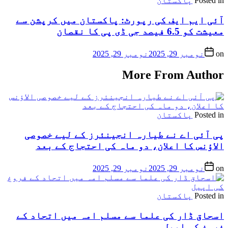
Posted in
پاکستان
آئی ایم ایف کی رپورٹ: پاکستان میں کرپشن سے
معیشت کو 6.5 فیصد جی ڈی پی کا نقصان
on
نومبر 29, 2025
نومبر 29, 2025
More From Author
Posted in
پاکستان
پی آئی اے نے طیارہ انجینئرز کے لیے خصوصی
الاؤنس کا اعلان، دو ماہ کی احتجاج کے بعد
on
نومبر 29, 2025
نومبر 29, 2025
Posted in
پاکستان
اسحاق ڈار کی علما سے مسلم امہ میں اتحاد کے
فروغ کی اپیل