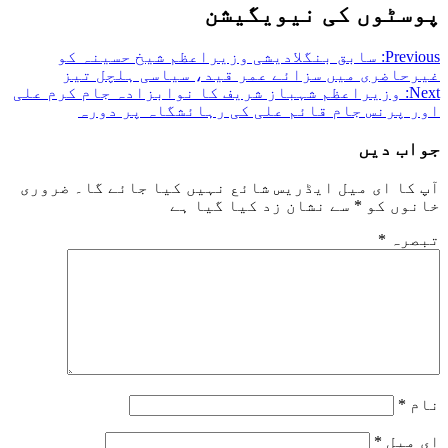
پوسٹوں کی نیویگیشن
Previous:
سابق بنگلادیشی وزیراعظم شیخ حسینہ کو
غیرحاضری میں سزائے عمر قید، سیاسی ہلچل تیز
Next:
وزیراعظم شہباز شریف کا نوابزادہ جام کرم علی
اور پرنس جام قائم علی کی رہائشگاہ پر دورہ
جواب دیں
آپ کا ای میل ایڈریس شائع نہیں کیا جائے گا۔
ضروری
خانوں کو
*
سے نشان زد کیا گیا ہے
تبصرہ
*
نام
*
ای میل
*