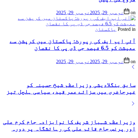
on
نومبر 29, 2025
نومبر 29, 2025
Posted in
پاکستان
آئی ایم ایف کی رپورٹ: پاکستان میں کرپشن سے
معیشت کو 6.5 فیصد جی ڈی پی کا نقصان
on
نومبر 29, 2025
نومبر 29, 2025
سابق بنگلادیشی وزیراعظم شیخ حسینہ کو
غیرحاضری میں سزائے عمر قید، سیاسی ہلچل تیز
وزیراعظم شہباز شریف کا نوابزادہ جام کرم علی
اور پرنس جام قائم علی کی رہائشگاہ پر دورہ