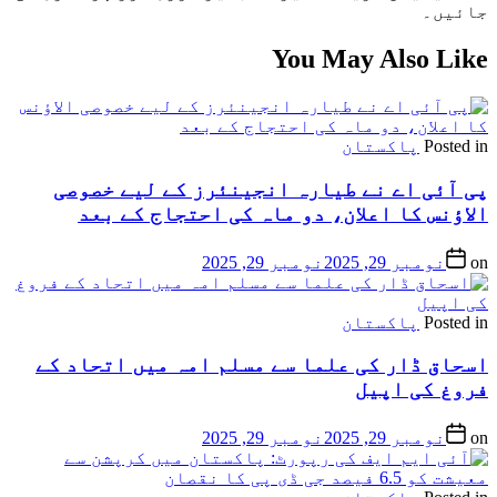
جائیں۔
You May Also Like
Posted in
پاکستان
پی آئی اے نے طیارہ انجینئرز کے لیے خصوصی
الاؤنس کا اعلان، دو ماہ کی احتجاج کے بعد
on
نومبر 29, 2025
نومبر 29, 2025
Posted in
پاکستان
اسحاق ڈار کی علما سے مسلم امہ میں اتحاد کے
فروغ کی اپیل
on
نومبر 29, 2025
نومبر 29, 2025