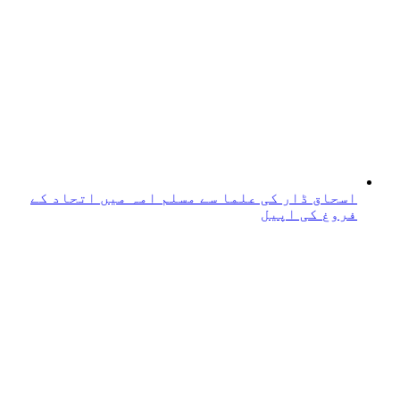
اسحاق ڈار کی علما سے مسلم امہ میں اتحاد کے
فروغ کی اپیل