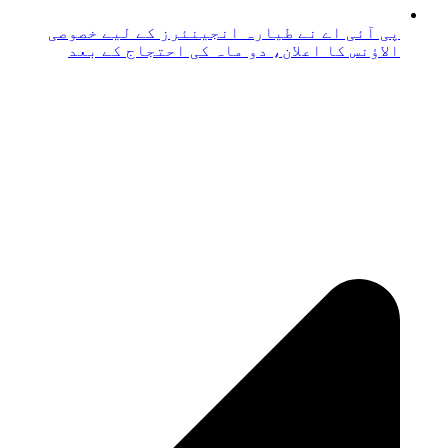
پی آئی اے نے طیارہ انجینئرز کے لیے خصوصی
الاؤنس کا اعلان، دو ماہ کی احتجاج کے بعد