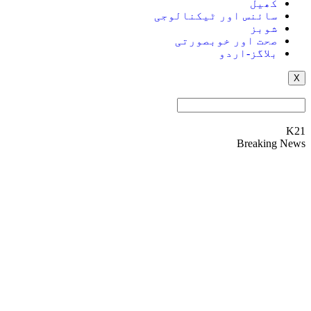
کھیل
سائنس اور ٹیکنالوجی
شوبز
صحت اور خوبصورتی
بلاگز-اردو
X
K21
Breaking News