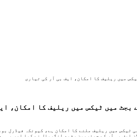
یکس میں ریلیف کا امکان، ایف بی آر کی تیاری
 بجٹ میں ٹیکس میں ریلیف کا امکان، ایف
ی ٹیکس میں ریلیف ملنے کا امکان ہے، کیونکہ فیڈرل بورڈ
ان ایف بی آر کے چیئرمین رشید لنگریال نے کیا اور یہ ہ