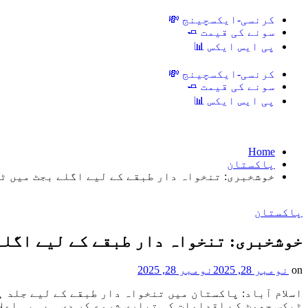
کرنسی-ایکسچینج 💸
سونے کی قیمت 🧈
پی ایس ایکس 📊
کرنسی-ایکسچینج 💸
سونے کی قیمت 🧈
پی ایس ایکس 📊
Home
پاکستان
خوشخبری: تنخواہ دار طبقے کے لیے اگلے بجٹ میں ٹ
پاکستان
خوشخبری: تنخواہ دار طبقے کے لیے اگلے
on
نومبر 28, 2025
نومبر 28, 2025
اسلام آباد: پاکستان میں تنخواہ دار طبقے کے لیے جلد ہ
ٹیکس چھوٹ کے اقدامات کی تیاری شروع کر دی ہے۔ یہ اعل