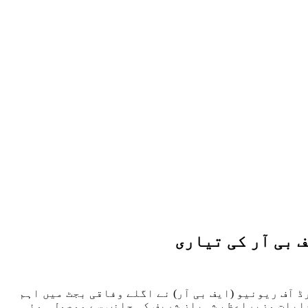
 بی آر کی تیاری
 آف ریونیو (ایف بی آر) نے اگلے وفاقی بجٹ میں اہم
دایات وزیراعظم شہباز شریف کی جانب سے موصول ہوئی