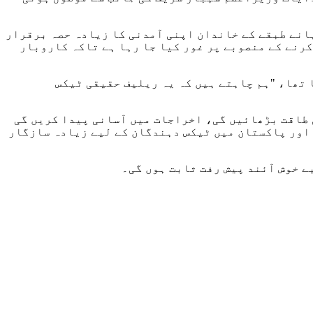
یانے طبقے کے خاندان اپنی آمدنی کا زیادہ حصہ برقرار
کرنے کے منصوبے پر غور کیا جا رہا ہے تاکہ کاروبار
 تھا، "ہم چاہتے ہیں کہ یہ ریلیف حقیقی ٹیکس
 طاقت بڑھائیں گی، اخراجات میں آسانی پیدا کریں گی
ا اور پاکستان میں ٹیکس دہندگان کے لیے زیادہ سازگار
ے خوش آئند پیش رفت ثابت ہوں گی۔