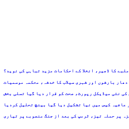
ملبے کا ڈھیر، انخلا کے احکامات مزید تباہی کی نوید؟
 دھار بارشوں اور شہری سیلاب کا خدشہ، محکمہ موسمیات
 کی نئی میڈیکل رپورٹ، صحت کو قرار دیا گیا تسلی بخش
ر عافیہ کیس میں نیا تشکیل دیا گیا بینچ تحلیل کردیا
ہ پر حملہ تیز، ٹرمپ کی بعد از جنگ منصوبے پر تیاری