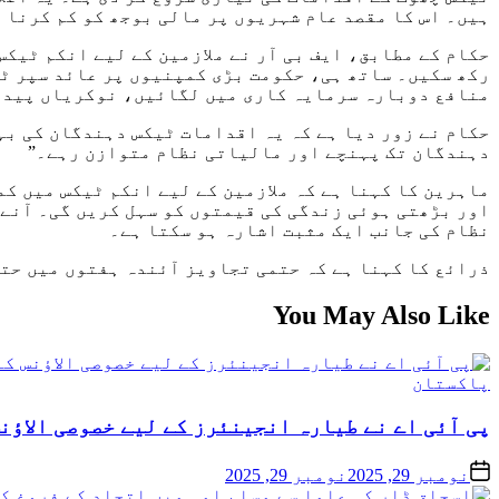
ہیں۔ اس کا مقصد عام شہریوں پر مالی بوجھ کو کم کرنا 
حکام کے مطابق، ایف بی آر نے ملازمین کے لیے انکم ٹیک
رکھ سکیں۔ ساتھ ہی، حکومت بڑی کمپنیوں پر عائد سپر ٹی
منافع دوبارہ سرمایہ کاری میں لگائیں، نوکریاں پیدا
حکام نے زور دیا ہے کہ یہ اقدامات ٹیکس دہندگان کی بہ
دہندگان تک پہنچے اور مالیاتی نظام متوازن رہے۔”
ماہرین کا کہنا ہے کہ ملازمین کے لیے انکم ٹیکس میں ک
اور بڑھتی ہوئی زندگی کی قیمتوں کو سہل کریں گی۔ آنے 
نظام کی جانب ایک مثبت اشارہ ہو سکتا ہے۔
ذرائع کا کہنا ہے کہ حتمی تجاویز آئندہ ہفتوں میں حتم
You May Also Like
پاکستان
پی آئی اے نے طیارہ انجینئرز کے لیے خصوصی الاؤنس
نومبر 29, 2025
نومبر 29, 2025