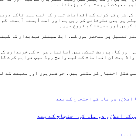
اور معیشت کی رفتار کو بڑھانا ہے۔
س کی شرح کم کرنے کے اقدامات تیار کر لیے ہیں تاکہ درم
کس پر بھی نظرثانی کر رہی ہے اور اسے آہستہ آہستہ کم 
 کریں اور معیشت کو فروغ دیں۔
تر تعمیل پر منحصر ہوں گے۔ ایک سینئر عہدیدار کا کہنا
می اور کارپوریٹ ٹیکس میں آسانیاں عوام کی خریداری کی
والا بجٹ ان اقدامات کے لیے واضح روڈ میپ فراہم کرے گ
ی شکل اختیار کر سکتی ہیں، جو شہریوں اور معیشت کے لی
 کا اعلان، دو ماہ کی احتجاج کے بعد