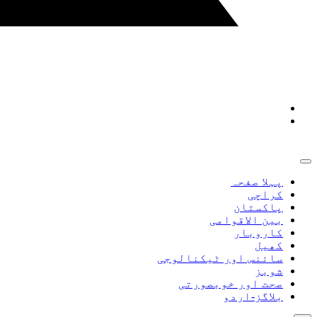
پہلا صفحہ
کراچی
پاکستان
بین الاقوامی
کاروبار
کھیل
سائنس اور ٹیکنالوجی
شوبز
صحت اور خوبصورتی
بلاگز-اردو