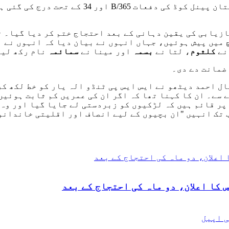
یہ ایف آئی آرز (نمبر 44/2025، 45/2025، اور 25
ازیابی کی یقین دہانی کے بعد احتجاج ختم کر دیا گیا۔ 
میں پیش ہوئیں، جہاں انہوں نے بیان دیا کہ انہوں نے اپ
 نے
کلثوم
، لتا نے
بسمہ
اور مینا نے
سمائمہ
نام رکھ لیا
ضمانت دے دی۔
ل احمد دیٹھو نے ایس ایس پی ٹنڈو الہ یار کو خط لکھ ک
پر قائم ہیں کہ لڑکیوں کو زبردستی لے جایا گیا اور وہ 
ب تک انہیں "ان بچیوں کے لیے انصاف اور اقلیتی خاندانو
 کا اعلان، دو ماہ کی احتجاج کے بعد