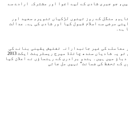
46/20) پاکستان پینل کوڈ کی دفعات 365/B اور 34 کے تحت درج کی گئی ہیں، جو جبری شادی کے لیے اغوا اور مشترکہ ارادے سے
تاہم، منگل کے روز تینوں لڑکیاں تنویر، سعید اور
نی مرضی سے اسلام قبول کیا اور شادی کی ہے۔ عدالت
 ہے۔
ر معاملے کی غیر جانبدارانہ تفتیش یقینی بنانے کی
ہدایت کی ہے، خصوصاً لڑکیوں کی عمروں کے تعین کے حوالے سے۔ ان کا کہنا تھا کہ اگر ان کی عمریں کم ثابت ہوئیں تو یہ شادیاں سندھ چائلڈ میرج ریسٹرینٹ ایکٹ 2013
دباؤ میں ہیں۔ ہندو برادری کے رہنماؤں نے اعلان کیا
ں کے تحفظ کی ضمانت” نہیں مل جاتی