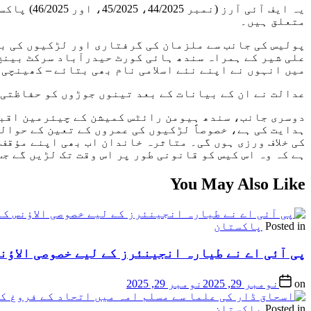
متعلق ہیں۔
پولیس کی جانب سے ملزمان کی گرفتاری اور لڑکیوں کی ب
علی شیر کے ہمراہ سندھ ہائی کورٹ حیدرآباد سرکٹ بینچ 
میں انہوں نے اپنے نئے اسلامی نام بھی بتائے – کھینچی
عدالت نے ان کے بیانات کے بعد تینوں جوڑوں کو حفاظتی 
دوسری جانب، سندھ ہیومن رائٹس کمیشن کے چیئرمین اقبا
کی خلاف ورزی ہوں گی۔ متاثرہ خاندان اب بھی اپنے مؤقف 
ہے کہ وہ اس کیس کو قانونی طور پر اس وقت تک لڑیں گے ج
You May Also Like
Posted in
پاکستان
پی آئی اے نے طیارہ انجینئرز کے لیے خصوصی الاؤنس
on
نومبر 29, 2025
نومبر 29, 2025
Posted in
پاکستان