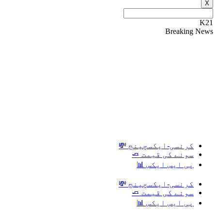
X
K21
Breaking News
کرنسی-ایکسچینج 💸
سونے کی قیمت 🧈
پی ایس ایکس 📊
کرنسی-ایکسچینج 💸
سونے کی قیمت 🧈
پی ایس ایکس 📊