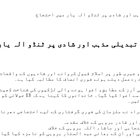
ب اور شادی پر ٹنڈو الہ یار میں احتجاج
تبدیلی مذہب اور شادی پر ٹنڈو الہ یار
 جبری طور پر اسلام قبول کروانے اور شادیوں کے واقعات
 ردعمل دیتے ہوئے فوری انصاف کا مطالبہ کیا ہے۔
ی آرز کے مطابق، اغوا ہونے والی لڑکیوں کی شناخت کھین
نام سے ہوئی ہے، جنہیں تھا
تیں۔
اد نے ملزمان کی فوری گرفتاری کے لیے احتجاجی دھرنا ب
اور قادر بروہی کے خلاف مقدمہ
جابی اور ماشاء اللہ بروہی کے خلاف
 اور ان کے بھائی عبد الستار بروہی کو نامزد کیا گیا 