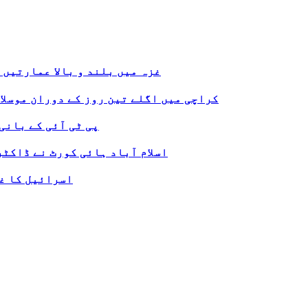
غزہ میں بلند و بالا عمارتیں 
کراچی میں اگلے تین روز کے دوران موسلا
پی ٹی آئی کے بانی
اسلام آباد ہائی کورٹ نے ڈاکٹ
اسرائیل کا غز