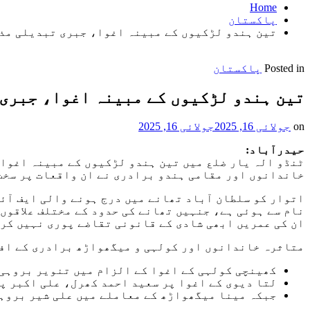
Home
پاکستان
تین ہندو لڑکیوں کے مبینہ اغوا، جبری تبدیلی مذہ
Posted in
پاکستان
تین ہندو لڑکیوں کے مبینہ اغوا، جبری 
on
جولائی 16, 2025
جولائی 16, 2025
حیدرآباد:
ٹنڈو الہ یار ضلع میں تین ہندو لڑکیوں کے مبینہ اغوا،
خاندانوں اور مقامی ہندو برادری نے ان واقعات پر سخت
اتوار کو سلطان آباد تھانے میں درج ہونے والی ایف آئ
ان کی عمریں ابھی شادی کے قانونی تقاضے پوری نہیں کر
متاثرہ خاندانوں اور کولہی و میگھواڑھ برادری کے افر
کھینچی کولہی کے اغوا کے الزام میں تنویر بروہی 
لتا دیوی کے اغوا پر سعید احمد کھرل، علی اکبر پن
جبکہ مینا میگھواڑھ کے معاملے میں علی شیر بروہی