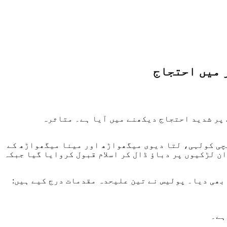
 میں احتجاج
 پر شدید احتجاج دیکھنے میں آیا ہے۔ متاثرہ
چی کولہی، لتا دیوی میگھواڑھ اور مینا میگھواڑھ کے
نے کی حدود کے مختلف علاقوں سے اغوا کیا گیا۔ خاندانوں کا کہنا ہے کہ 13 جولائی کو ان لڑکیوں پر دباؤ ڈال کر اسلام قبول کروایا گیا جبکہ
ھی دیا۔ پولیس نے تین علیحدہ مقدمات درج کیے ہیں:
ہے۔