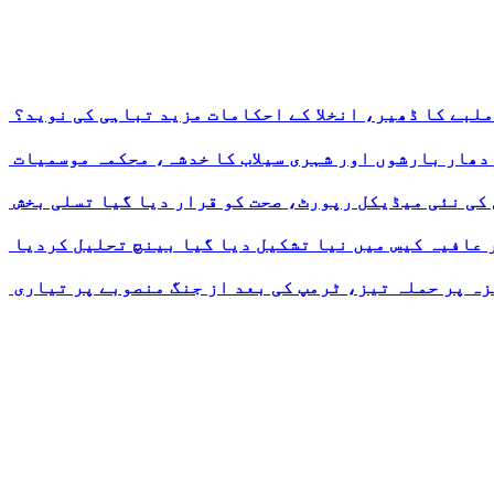
ملبے کا ڈھیر، انخلا کے احکامات مزید تباہی کی نوید؟
 دھار بارشوں اور شہری سیلاب کا خدشہ، محکمہ موسمیات
 کی نئی میڈیکل رپورٹ، صحت کو قرار دیا گیا تسلی بخش
ر عافیہ کیس میں نیا تشکیل دیا گیا بینچ تحلیل کردیا
ہ پر حملہ تیز، ٹرمپ کی بعد از جنگ منصوبے پر تیاری