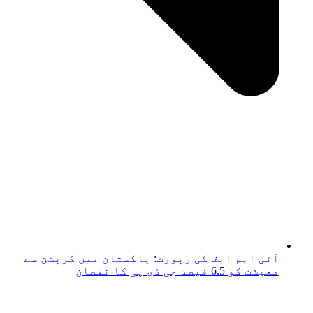
آئی ایم ایف کی رپورٹ: پاکستان میں کرپشن سے
معیشت کو 6.5 فیصد جی ڈی پی کا نقصان