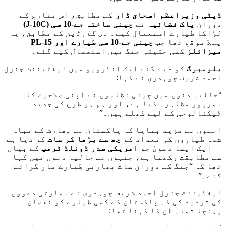
ڈپٹی وزیراعظم اسحاق ڈار
کے مطابق، اس تنازع کے
دوران
پاک فضائیہ
نے
چینی ساختہ جے-10 سی
(J-10C)
لڑاکا طیارے استعمال کیے۔
دی گارڈین
کے مطابق، یہ
پہلا موقع تھا جب
چینی جے-10 سی طیارے اور
PL-15
میزائلز
کسی حقیقی جنگ میں استعمال کیے گئے۔
بلومبرگ
کو دیے گئے ایک انٹرویو میں لیفٹیننٹ جنرل
احمد شریف چوہدری نے کہا:
“حالیہ دنوں میں چینی نظاموں نے اپنی صلاحیت کا
بھرپور مظاہرہ کیا ہے، اور ہم ہر طرح کی جدید
ٹیکنالوجی کے لیے کھلے ہیں۔”
انہوں نے مزید بتایا کہ پاکستان نے بھارت کے تباہ
شدہ طیاروں کی تعداد کو
چھ سے بڑھا کر سات
کر دیا ہے
— ایک ایسا دعویٰ جو
امریکی صدر ڈونلڈ ٹرمپ
کے بیان
سے مطابقت رکھتا ہے، جنہوں نے حالیہ دنوں میں کہا
تھا کہ “جنگ کے دوران سات بھارتی طیارے مار گرائے
گئے۔”
لیفٹیننٹ جنرل احمد شریف چوہدری نے بھارتی دعووں
کی تردید کی کہ پاکستان کے کسی طیارے کو نقصان
پہنچا تھا۔ ان کا کہنا تھا: