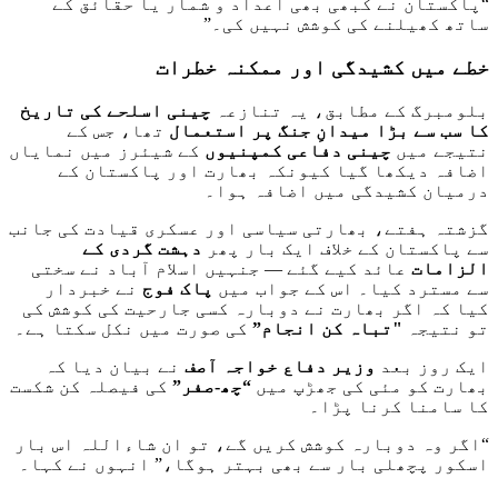
“پاکستان نے کبھی بھی اعداد و شمار یا حقائق کے
ساتھ کھیلنے کی کوشش نہیں کی۔”
خطے میں کشیدگی اور ممکنہ خطرات
بلومبرگ کے مطابق، یہ تنازعہ
چینی اسلحے کی تاریخ
کا سب سے بڑا میدانِ جنگ پر استعمال
تھا، جس کے
نتیجے میں
چینی دفاعی کمپنیوں
کے شیئرز میں نمایاں
اضافہ دیکھا گیا کیونکہ بھارت اور پاکستان کے
درمیان کشیدگی میں اضافہ ہوا۔
گزشتہ ہفتے، بھارتی سیاسی اور عسکری قیادت کی جانب
سے پاکستان کے خلاف ایک بار پھر
دہشت گردی کے
الزامات
عائد کیے گئے — جنہیں اسلام آباد نے سختی
سے مسترد کیا۔ اس کے جواب میں
پاک فوج
نے خبردار
کیا کہ اگر بھارت نے دوبارہ کسی جارحیت کی کوشش کی
تو نتیجہ
"تباہ کن انجام”
کی صورت میں نکل سکتا ہے۔
ایک روز بعد
وزیر دفاع خواجہ آصف
نے بیان دیا کہ
بھارت کو مئی کی جھڑپ میں
“چھ-صفر”
کی فیصلہ کن شکست
کا سامنا کرنا پڑا۔
“اگر وہ دوبارہ کوشش کریں گے، تو ان شاءاللہ اس بار
اسکور پچھلی بار سے بھی بہتر ہوگا،” انہوں نے کہا۔