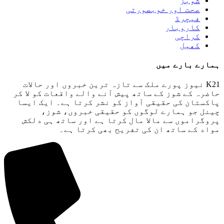
شوبز
صحت اور خوبصورتی
فیچرڈ
کاروبار
کراچی
کھیل
ہمارے بارے میں
K21 نیوز پورے ملک سے تازہ ترین خبروں اور حالات
حاضرہ کے شوز کے ساتھ پیش آنے والے واقعات کو لا کر
پاکستان کی حقیقی آواز کو نشر کرتا ہے۔ ایک ایسا
چینل جو ہمارے لوگوں کو حقیقی خبروں، شوز،
پروگراموں سے مالا مال کرتا ہے اور ساتھ ہی دلکش
مواد کے ساتھ ان کی تفریح ​​بھی کرتا ہے۔