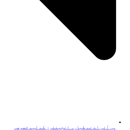
پی آئی اے نے طیارہ انجینئرز کے لیے خصوصی