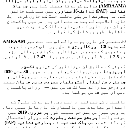
کو جدید
ایڈوانسڈ میڈیم رینج ایئر ٹو ایئر میزائلز
(AMRAAMs)
فراہم کرنے کا فیصلہ کیا ہے، جو
پاک
فضائیہ
(PAF)
کے
ایف-16 طیاروں
میں نصب کیے جائیں
گے۔ یہ پیشرفت امریکی محکمہ جنگ کے جاری کردہ ایک
تازہ اعلامیے کے بعد سامنے آئی ہے، جس میں پاکستان
کو ان میزائلوں کے خریدار ممالک کی فہرست میں
باضابطہ طور پر شامل کیا گیا ہے۔
30 ستمبر کو جاری ہونے والے اس معاہدے میں
AMRAAM
کے جدید C8 اور D3 ورژن
شامل ہیں۔ اس ترمیم کے بعد
رے تھیون کے مجموعی میزائل پروگرام کی مالیت بڑھ
کر
2.5 ارب ڈالر
ہوگئی ہے، جو پہلے
2.47 ارب ڈالر
تھی۔
کمپنی کے مطابق ان میزائلوں کی تیاری
ٹکسن،
ایریزونا
میں کی جائے گی، اور یہ منصوبہ
30 مئی 2030
تک مکمل ہونے کی توقع ہے۔ اس معاہدے میں
برطانیہ،
جرمنی، فن لینڈ، آسٹریلیا، سعودی عرب، جاپان
سمیت
دو درجن سے زائد ممالک شامل ہیں — اور اب پاکستان
بھی ان میں شامل ہو گیا ہے۔
پاکستان کی شمولیت اس لیے بھی اہم ہے کہ مئی 7 کے
ابتدائی معاہدے میں پاکستان کا نام شامل نہیں تھا۔
یہ وہی میزائل ہیں جو مبینہ طور پر
فروری 2019
میں
ہونے والے
آپریشن سوئفٹ ریٹورٹ
کے دوران استعمال
کیے گئے تھے، جب
پاک فضائیہ
نے
بھارتی فضائیہ
(IAF)
کے دو جنگی طیارے مار گرائے تھے جو پاکستانی فضائی