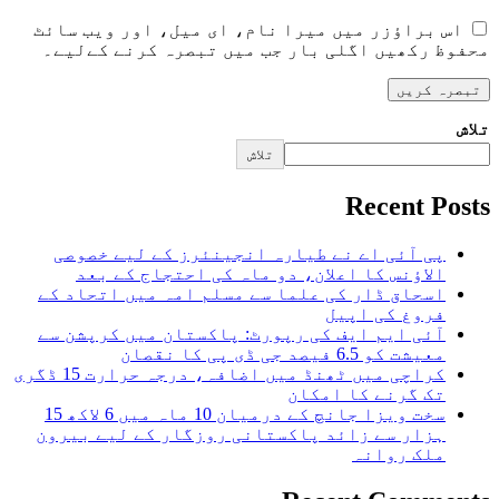
اس براؤزر میں میرا نام، ای میل، اور ویب سائٹ
محفوظ رکھیں اگلی بار جب میں تبصرہ کرنے کےلیے۔
تلاش
تلاش
Recent Posts
پی آئی اے نے طیارہ انجینئرز کے لیے خصوصی
الاؤنس کا اعلان، دو ماہ کی احتجاج کے بعد
اسحاق ڈار کی علما سے مسلم امہ میں اتحاد کے
فروغ کی اپیل
آئی ایم ایف کی رپورٹ: پاکستان میں کرپشن سے
معیشت کو 6.5 فیصد جی ڈی پی کا نقصان
کراچی میں ٹھنڈ میں اضافہ، درجہ حرارت 15 ڈگری
تک گرنے کا امکان
سخت ویزا جانچ کے درمیان 10 ماہ میں 6 لاکھ 15
ہزار سے زائد پاکستانی روزگار کے لیے بیرون
ملک روانہ