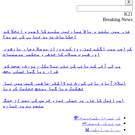
X
K21
Breaking News
غزہ میں بلند و بالا عمارتیں ملبے کا ڈھیر، انخلا کے
احکامات مزید تباہی کی نوید؟
کراچی میں اگلے تین روز کے دوران موسلا دھار بارشوں
اور شہری سیلاب کا خدشہ، محکمہ موسمیات
پی ٹی آئی کے بانی کی نئی میڈیکل رپورٹ، صحت کو
قرار دیا گیا تسلی بخش
اسلام آباد ہائی کورٹ نے ڈاکٹر عافیہ کیس میں نیا
تشکیل دیا گیا بینچ تحلیل کردیا
اسرائیل کا غزہ پر حملہ تیز، ٹرمپ کی بعد از جنگ
منصوبے پر تیاری
کرنسی-ایکسچینج 💸
سونے کی قیمت 🧈
پی ایس ایکس 📊