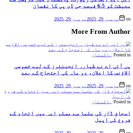
معیشت کو 6.5 فیصد جی ڈی پی کا نقصان
on
نومبر 29, 2025
نومبر 29, 2025
More From Author
Posted in
پاکستان
پی آئی اے نے طیارہ انجینئرز کے لیے خصوصی
الاؤنس کا اعلان، دو ماہ کی احتجاج کے بعد
on
نومبر 29, 2025
نومبر 29, 2025
Posted in
پاکستان
اسحاق ڈار کی علما سے مسلم امہ میں اتحاد کے
فروغ کی اپیل
on
نومبر 29, 2025
نومبر 29, 2025