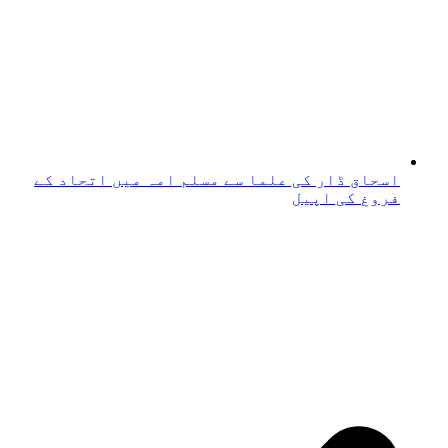
اسحاق ڈار کی علما سے مسلم امہ میں اتحاد کے
فروغ کی اپیل