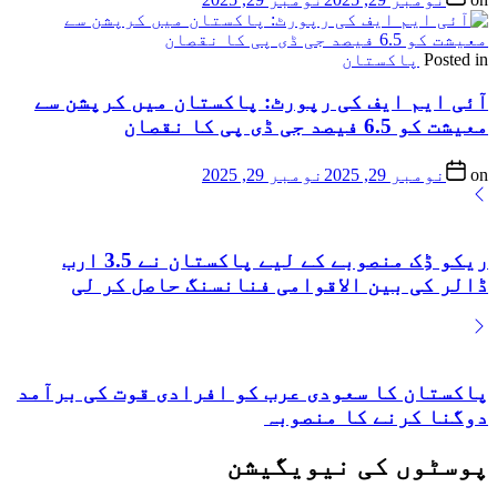
Posted in
پاکستان
آئی ایم ایف کی رپورٹ: پاکستان میں کرپشن سے
معیشت کو 6.5 فیصد جی ڈی پی کا نقصان
on
نومبر 29, 2025
نومبر 29, 2025
ریکو ڈِک منصوبے کے لیے پاکستان نے 3.5 ارب
ڈالر کی بین الاقوامی فنانسنگ حاصل کر لی
پاکستان کا سعودی عرب کو افرادی قوت کی برآمد
دوگنا کرنے کا منصوبہ
پوسٹوں کی نیویگیشن