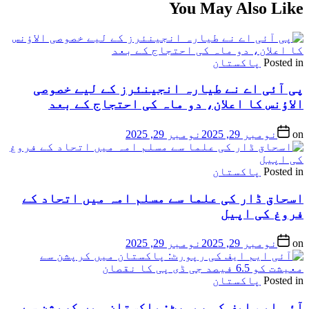
You May Also Like
Posted in
پاکستان
پی آئی اے نے طیارہ انجینئرز کے لیے خصوصی
الاؤنس کا اعلان، دو ماہ کی احتجاج کے بعد
on
نومبر 29, 2025
نومبر 29, 2025
Posted in
پاکستان
اسحاق ڈار کی علما سے مسلم امہ میں اتحاد کے
فروغ کی اپیل
on
نومبر 29, 2025
نومبر 29, 2025
Posted in
پاکستان
آئی ایم ایف کی رپورٹ: پاکستان میں کرپشن سے