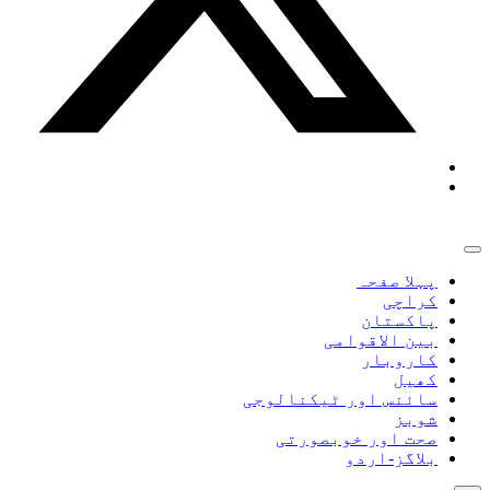
پہلا صفحہ
کراچی
پاکستان
بین الاقوامی
کاروبار
کھیل
سائنس اور ٹیکنالوجی
شوبز
صحت اور خوبصورتی
بلاگز-اردو