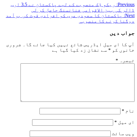
Previous:
ریکو ڈِک منصوبے کے لیے پاکستان نے 3.5 ارب
ڈالر کی بین الاقوامی فنانسنگ حاصل کر لی
Next:
پاکستان کا سعودی عرب کو افرادی قوت کی برآمد
دوگنا کرنے کا منصوبہ
جواب دیں
آپ کا ای میل ایڈریس شائع نہیں کیا جائے گا۔
ضروری
خانوں کو
*
سے نشان زد کیا گیا ہے
تبصرہ
*
نام
*
ای میل
*
ویب‌ سائٹ