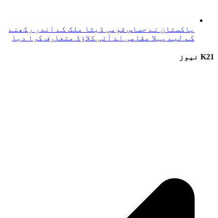
پاکستان نے حساس قومی ڈیٹا ملک کے اندر رکھنے
کے لیے پہلا مقامی اے آئی کلاؤڈ متعارف کرا دیا
K21 نیوز