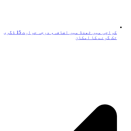
کراچی میں ٹھنڈ میں اضافہ، درجہ حرارت 15 ڈگری
تک گرنے کا امکان