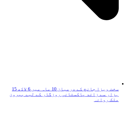
سخت ویزا جانچ کے درمیان 10 ماہ میں 6 لاکھ 15
ہزار سے زائد پاکستانی روزگار کے لیے بیرون
ملک روانہ