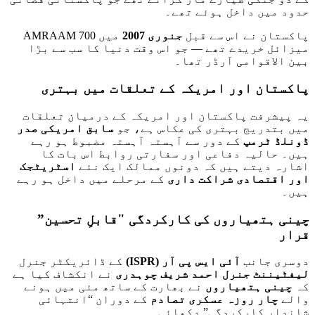
حدود میں داخل ہوئے تھے۔
پاکستان نے اس سے قبل
جنوری 2007
میں 700 AMRAAM
میزائل خریدے تھے — جو اس وقت دنیا کا سب سے بڑا
بین الاقوامی آرڈر تھا۔
پاکستان اور امریکہ کے تعلقات میں بہتری
یہ پیشرفت پاکستان اور امریکہ کے درمیان تعلقات
میں بتدریج بہتری کی عکاس ہے، جو
سابق امریکی صدر
ڈونلڈ ٹرمپ
کے دور سے آہستہ آہستہ مضبوط ہو رہے
ہیں۔ حالیہ دفاعی اور سفارتی روابط اس بات کا
اشارہ دیتے ہیں کہ دونوں ممالک ایک نئے
اسٹریٹجک
اور اقتصادی شراکت داری
کے مرحلے میں داخل ہو رہے
ہیں۔
چینی ہتھیاروں کی کارکردگی "قابلِ تحسین”
قرار
دوسری جانب
آئی ایس پی آر
(ISPR)
کے ڈائریکٹر جنرل
لیفٹیننٹ جنرل احمد شریف چوہدری
نے انکشاف کیا ہے
کہ
چینی ہتھیاروں
نے بھارت کے ساتھ مئی میں ہونے
والے
چار روزہ عسکری تصادم
کے دوران “انتہائی
شاندار کارکردگی” دکھائی۔