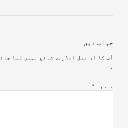
جواب دیں
آپ کا ای میل ایڈریس شائع نہیں کیا جائ
ہے
تبصرہ
*