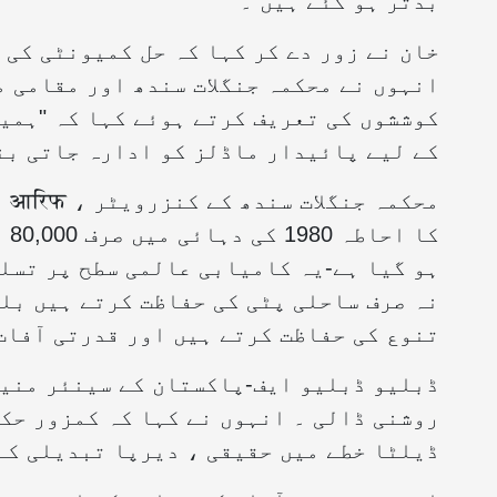
بدتر ہو گئے ہیں ۔”
خان نے زور دے کر کہا کہ حل کمیونٹی کی 
انہوں نے محکمہ جنگلات سندھ اور مقامی م
کوششوں کی تعریف کرتے ہوئے کہا کہ "ہمیں
کے لیے پائیدار ماڈلز کو ادارہ جاتی بن
مح
ہو گیا ہے-یہ کامیابی عالمی سطح پر تسلیم
نہ صرف ساحلی پٹی کی حفاظت کرتے ہیں بل
تنوع کی حفاظت کرتے ہیں اور قدرتی آفات 
ڈبلیو ڈبلیو ایف-پاکستان کے سینئر منیج
روشنی ڈالی ۔ انہوں نے کہا کہ کمزور حک
ڈیلٹا خطے میں حقیقی ، دیرپا تبدیلی کے