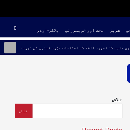
ی
شوبز
صحت اور خوبصورتی
بلاگز-اردو
یں ملبے کا ڈھیر، انخلا کے احکامات مزید تباہی کی نوید؟
تلاش
تلاش