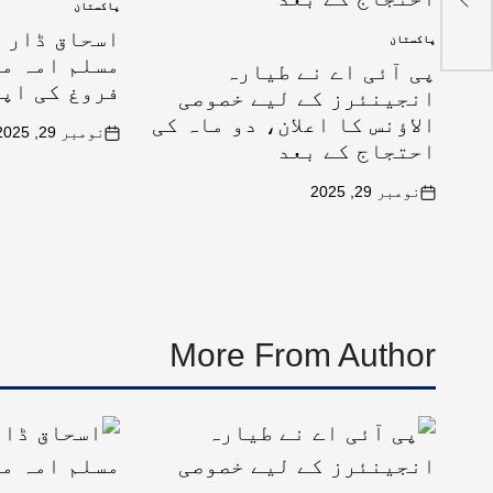
پاکستان
اسحاق ڈار ک
پاکستان
مسلم امہ می
پی آئی اے نے طیارہ
فروغ کی اپ
انجینئرز کے لیے خصوصی
الاؤنس کا اعلان، دو ماہ کی
نومبر 29, 2025
احتجاج کے بعد
نومبر 29, 2025
More From Author