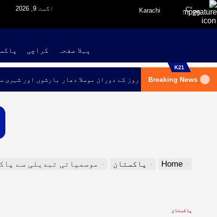
اگست 9, 2026
°C
Karachi
29
پہلا صفحہ
کراچی
پاکس
K21
Breaking News
کراچی میں اگلے تین روز کے دوران موسلا دھار بارشوں اور شہری س
Home
پاکستان
موسمیاتی تبدیلی سے پاکستان کی ساحلی ب
پاکستان