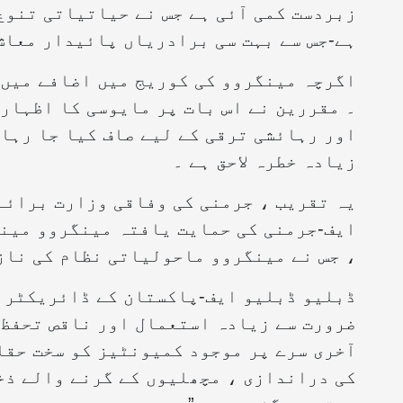
زبردست کمی آئی ہے جس نے حیاتیاتی تنوع
ہے-جس سے بہت سی برادریاں پائیدار معاش 
اگرچہ مینگروو کی کوریج میں اضافے میں 
۔ مقررین نے اس بات پر مایوسی کا اظہار 
اور رہائشی ترقی کے لیے صاف کیا جا رہا 
زیادہ خطرہ لاحق ہے ۔
یہ تقریب ، جرمنی کی وفاقی وزارت برائے
ایف-جرمنی کی حمایت یافتہ مینگروو مینج
، جس نے مینگروو ماحولیاتی نظام کی ناز
ڈبلیو ڈبلیو ایف-پاکستان کے ڈائریکٹر جن
ضرورت سے زیادہ استعمال اور ناقص تحفظ ک
آخری سرے پر موجود کمیونٹیز کو سخت حقا
کی دراندازی ، مچھلیوں کے گرنے والے ذخا