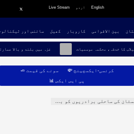
English
اردو
Live Stream
تان
بین الاقوامی
کاروبار
کھیل
سائنس اور ٹیکنالوج
یلاب کا خدشہ، محکمہ موسمیات
غزہ میں بلند و بالا عمارت
کرنسی-ایکسچینج 💸
سونے کی قیمت 🧈
پی ایس ایکس 📊
رادریوں کو بڑھتا خطرہ ، ماہرین نے خبردار کیا