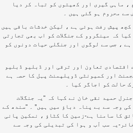
 ، ماہی گیری اور کھیتوں کو تباہ کر دیا
سے محروم ہو گئی ہیں ۔
کچھ پیش رفت ہوئی ہے ، لیکن خدشات باقی ہیں
کیا کہ مینگروو کے جنگلات کو اب بھی تجارتی
ہے ، جس سے لوگوں اور جنگلی حیات دونوں کو
 اقتصادی تعاون اور ترقی اور ڈبلیو ڈبلیو
منٹ اور کمیونٹی ڈویلپمنٹ پہل کا حصہ ہے
ک حالت کو اجاگر کیا ۔
رل حمید نقی خان نے کہا کہ "یہ جنگلات
ی وجہ سے بے پناہ دباؤ میں ہیں” ۔ "سندھ کے
ئق کا سامنا ہے-زمین کا کٹاؤ ، نمکین پانی
ئر-یہ سب آب و ہوا کی تبدیلی کی وجہ سے