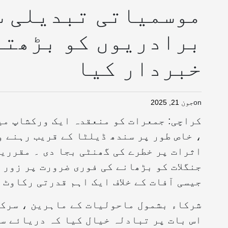
موسمیاتی تبدیلی س
برادریوں کو بڑھتا
خبردار کیا
on
جون 21, 2025
کراچی: جمعرات کو منعقدہ ایک ورکشاپ می
، خاص طور پر سندھ ڈیلٹا کے قریب رہنے 
اثرات پر خطرے کی گھنٹی بجا دی ۔ مقرری
جنگلات کو بڑھانے کی فوری ضرورت پر زور 
جیسی آفات کے خلاف ایک اہم قدرتی رکاوٹ 
شرکاء بشمول ماحولیات کے ماہرین ، سرک
اس بات پر تبادلہ خیال کیا کہ دریائے سن