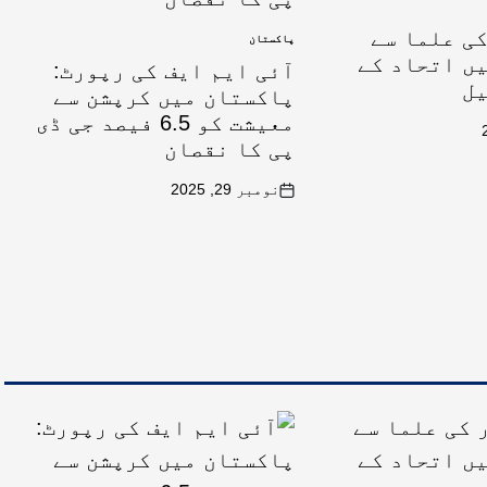
ی علما سے
پاکستان
ں اتحاد کے
آئی ایم ایف کی رپورٹ:
یل
پاکستان میں کرپشن سے
معیشت کو 6.5 فیصد جی ڈی
پی کا نقصان
نومبر 29, 2025