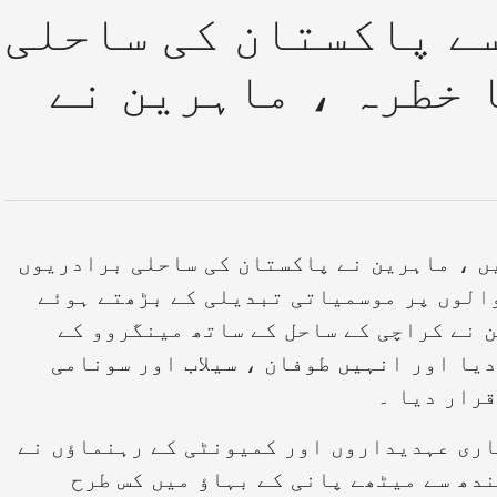
ے پاکستان کی ساحلی
 خطرہ ، ماہرین نے
ں ، ماہرین نے پاکستان کی ساحلی برادریوں
والوں پر موسمیاتی تبدیلی کے بڑھتے ہوئے
ن نے کراچی کے ساحل کے ساتھ مینگروو کے
دیا اور انہیں طوفان ، سیلاب اور سونامی
قرار دیا ۔
اری عہدیداروں اور کمیونٹی کے رہنماؤں نے
دھ سے میٹھے پانی کے بہاؤ میں کس طرح