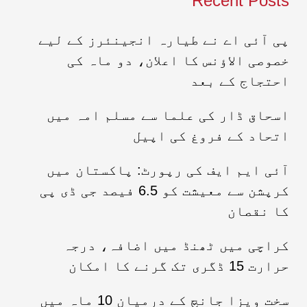
Recent Posts
پی آئی اے نے طیارہ انجینئرز کے لیے
خصوصی الاؤنس کا اعلان، دو ماہ کی
احتجاج کے بعد
اسحاق ڈار کی علما سے مسلم امہ میں
اتحاد کے فروغ کی اپیل
آئی ایم ایف کی رپورٹ: پاکستان میں
کرپشن سے معیشت کو 6.5 فیصد جی ڈی پی
کا نقصان
کراچی میں ٹھنڈ میں اضافہ، درجہ
حرارت 15 ڈگری تک گرنے کا امکان
سخت ویزا جانچ کے درمیان 10 ماہ میں