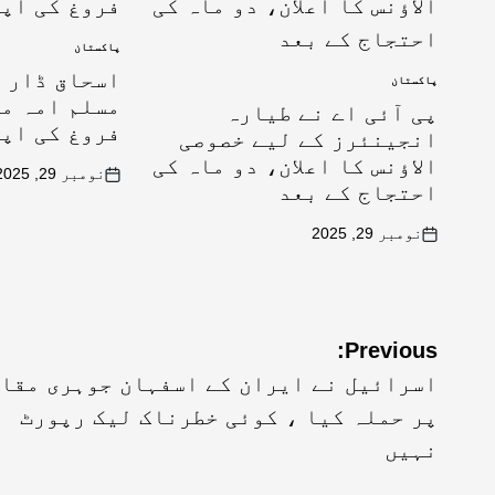
پاکستان
اسحاق ڈار ک
پاکستان
مسلم امہ می
پی آئی اے نے طیارہ
فروغ کی اپ
انجینئرز کے لیے خصوصی
الاؤنس کا اعلان، دو ماہ کی
نومبر 29, 2025
احتجاج کے بعد
نومبر 29, 2025
Previous:
اسرائیل نے ایران کے اسفہان جوہری مقا
پر حملہ کیا ، کوئی خطرناک لیک رپورٹ
نہیں