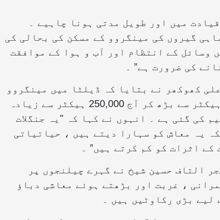
قیادت میں اور طویل مدتی ہونا چاہیے ۔
اہی گیروں کی مینگروو کے مسکن کی بحالی کی
 وسائل کے انتظام اور آب و ہوا کے موافقت
انے کی ضرورت ہے” ۔
کمہ جنگلات سندھ کے کنزرویٹر ، आरिफ علی کھوکھر نے بتایا کہ ڈیلٹا میں مینگروو
کا احاطہ 1980 کی دہائی میں صرف 80,000 ہیکٹر سے بڑھ کر آج 250,000 ہیکٹر سے زیادہ
 کی گئی ہے ۔ انہوں نے کہا کہ "یہ جنگلات
کہ یہ معاش کو سہارا دیتے ہیں ، حیاتیاتی
کے اثرات کو کم کرتے ہیں” ۔
ر التاف حسین شیخ نے گہرے چیلنجوں پر
مرانی ، غربت اور بڑھتے ہوئے معاشی دباؤ
 لیے بڑی رکاوٹیں ہیں ۔