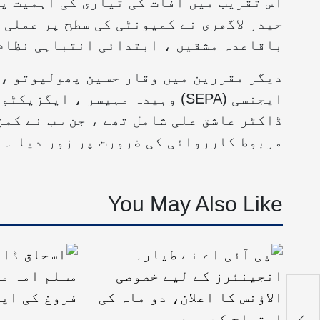
اس تقریب میں آفات کی تیاری کی اہمیت پ
حیدر لاگھری نے کمیونٹی کی سطح پر عملی 
باقاعدہ مشقیں ، ابتدائی انتباہی نظام 
دیگر مقررین میں وقار حسین پھولپوتو ،
ڈاکٹر عاشق علی شامل تھے ، جن سب نے کمز
مربوط کارروائی کی ضرورت پر زور دیا ۔
You May Also Like
ہ