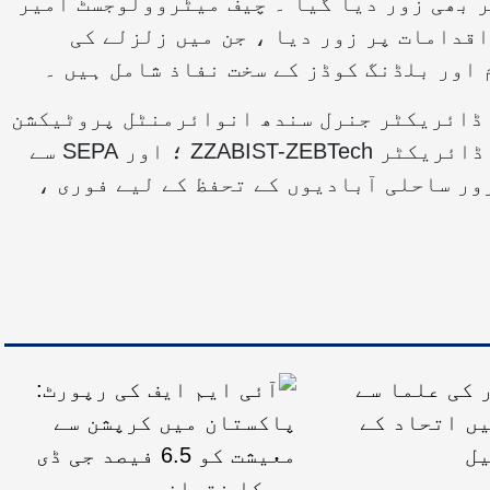
ر بھی زور دیا گیا ۔ چیف میٹروولوجسٹ امیر
اقدامات پر زور دیا ، جن میں زلزلے کی
اور بلڈنگ کوڈز کے سخت نفاذ شامل ہیں ۔
 ڈائریکٹر جنرل سندھ انوائرمنٹل پروٹیکشن
ایجنسی (SEPA) وہیدہ مہیسر ، ایگزیکٹو ڈائریکٹر ZZABIST-ZEBTech ؛ اور SEPA سے
ور ساحلی آبادیوں کے تحفظ کے لیے فوری ،