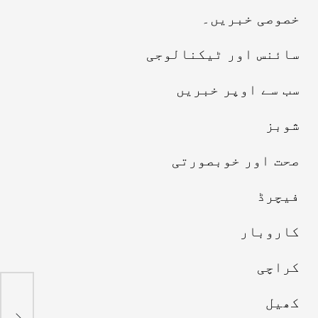
خصوصی خبریں۔
سائنس اور ٹیکنالوجی
سب سے اوپر خبریں
شوبز
صحت اور خوبصورتی
فیچرڈ
کاروبار
کراچی
ایر
کھیل
بعد