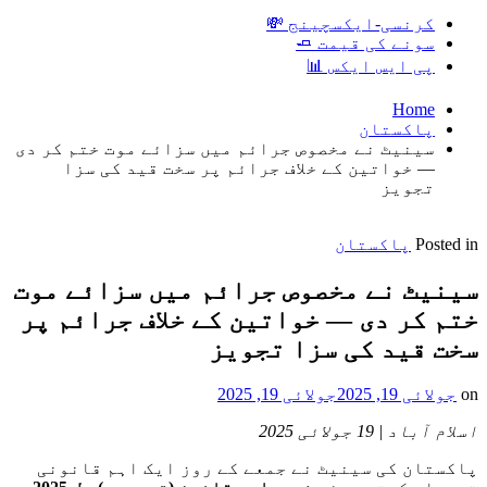
کرنسی-ایکسچینج 💸
سونے کی قیمت 🧈
پی ایس ایکس 📊
Home
پاکستان
سینیٹ نے مخصوص جرائم میں سزائے موت ختم کر دی
— خواتین کے خلاف جرائم پر سخت قید کی سزا
تجویز
Posted in
پاکستان
سینیٹ نے مخصوص جرائم میں سزائے موت
ختم کر دی — خواتین کے خلاف جرائم پر
سخت قید کی سزا تجویز
on
جولائی 19, 2025
جولائی 19, 2025
اسلام آباد | 19 جولائی 2025
پاکستان کی سینیٹ نے جمعے کے روز ایک اہم قانونی