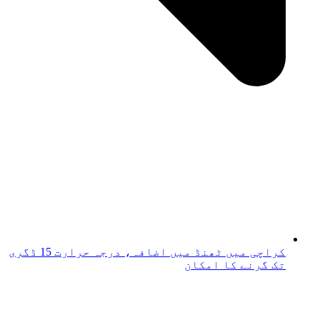
کراچی میں ٹھنڈ میں اضافہ، درجہ حرارت 15 ڈگری
تک گرنے کا امکان