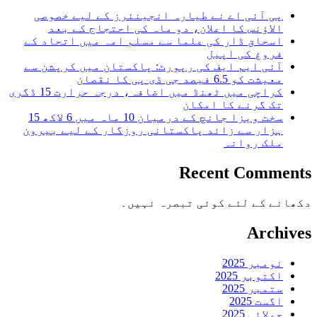
پی آئی اے نے طیارہ انجینئرز کے لیے خصوصی
الاؤنس کا اعلان، دو ماہ کی احتجاج کے بعد
اسحاق ڈار کی علما سے مسلم امہ میں اتحاد کے
فروغ کی اپیل
آئی ایم ایف کی رپورٹ: پاکستان میں کرپشن سے
معیشت کو 6.5 فیصد جی ڈی پی کا نقصان
کراچی میں ٹھنڈ میں اضافہ، درجہ حرارت 15 ڈگری
تک گرنے کا امکان
سخت ویزا جانچ کے درمیان 10 ماہ میں 6 لاکھ 15
ہزار سے زائد پاکستانی روزگار کے لیے بیرون
ملک روانہ
Recent Comments
دکھانے کے لئے کوئی تبصرہ نہیں۔
Archives
نومبر 2025
اکتوبر 2025
ستمبر 2025
اگست 2025
جولائی 2025