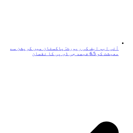
آئی ایم ایف کی رپورٹ: پاکستان میں کرپشن سے
معیشت کو 6.5 فیصد جی ڈی پی کا نقصان