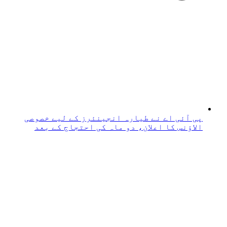
پی آئی اے نے طیارہ انجینئرز کے لیے خصوصی
الاؤنس کا اعلان، دو ماہ کی احتجاج کے بعد