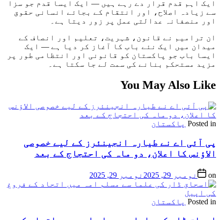
ایک اہم قدم قرار دے رہے ہیں — ایک ایسا قدم جو سزا
سے زیادہ اصلاح، اور انتقام کے بجائے انسانی حقوق
اور منصفانہ عدالتی عمل پر زور دیتا ہے۔
ان ترامیم نے قانون، شہریت، تعلیم اور انصاف کے
میدان میں ایک نئے باب کا آغاز کر دیا ہے — ایک
ایسا باب جو پاکستان کو قانونی اور انتظامی طور پر
مزید مستحکم بنانے کی سمت لے جا سکتا ہے۔
You May Also Like
Posted in
پاکستان
پی آئی اے نے طیارہ انجینئرز کے لیے خصوصی
الاؤنس کا اعلان، دو ماہ کی احتجاج کے بعد
on
نومبر 29, 2025
نومبر 29, 2025
Posted in
پاکستان