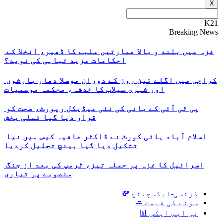
X
K21
Breaking News
غزہ میں بلند و بالا عمارتیں ملبے کا ڈھیر، انخلا کے
احکامات مزید تباہی کی نوید؟
کراچی میں اگلے تین روز کے دوران موسلا دھار بارشوں
اور شہری سیلاب کا خدشہ، محکمہ موسمیات
پی ٹی آئی کے بانی کی نئی میڈیکل رپورٹ، صحت کو
قرار دیا گیا تسلی بخش
اسلام آباد ہائی کورٹ نے ڈاکٹر عافیہ کیس میں نیا
تشکیل دیا گیا بینچ تحلیل کردیا
اسرائیل کا غزہ پر حملہ تیز، ٹرمپ کی بعد از جنگ
منصوبے پر تیاری
کرنسی-ایکسچینج 💸
سونے کی قیمت 🧈
پی ایس ایکس 📊