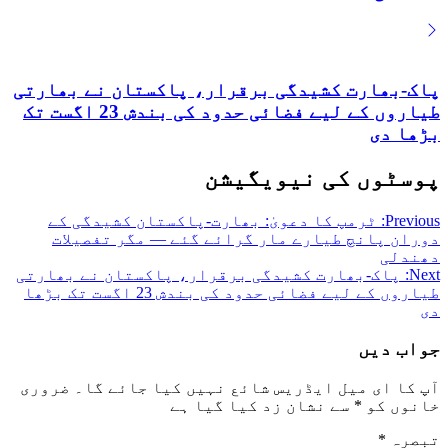
پاک-بھارت کشیدگی برقرار، پاکستان نے بھارتی
طیاروں کے لیے فضائی حدود کی بندش 23 اگست تک
بڑھا دی
پوسٹوں کی نیویگیشن
Previous:
ٹرمپ کا دعویٰ: بھارت-پاکستان کشیدگی کے
دوران پانچ طیارے مار گرائے گئے — مگر تفصیلات
دھندلی
Next:
پاک-بھارت کشیدگی برقرار، پاکستان نے بھارتی
طیاروں کے لیے فضائی حدود کی بندش 23 اگست تک بڑھا
دی
جواب دیں
آپ کا ای میل ایڈریس شائع نہیں کیا جائے گا۔
ضروری
خانوں کو
*
سے نشان زد کیا گیا ہے
تبصرہ
*