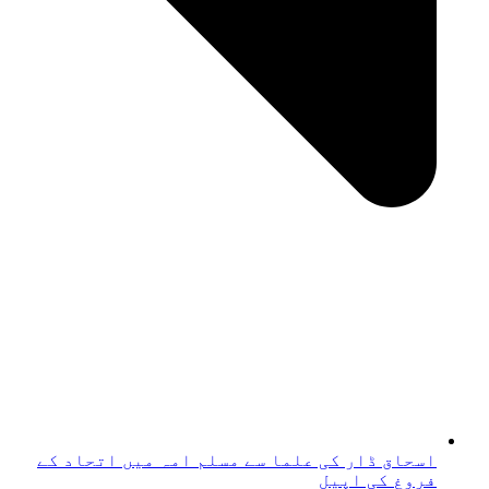
اسحاق ڈار کی علما سے مسلم امہ میں اتحاد کے
فروغ کی اپیل