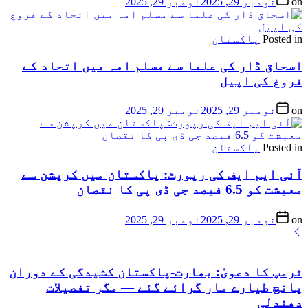
on
نومبر 29, 2025
نومبر 29, 2025
Posted in
پاکستان
اسحاق ڈار کی علما سے مسلم امہ میں اتحاد کے
فروغ کی اپیل
on
نومبر 29, 2025
نومبر 29, 2025
Posted in
پاکستان
آئی ایم ایف کی رپورٹ: پاکستان میں کرپشن سے
معیشت کو 6.5 فیصد جی ڈی پی کا نقصان
on
نومبر 29, 2025
نومبر 29, 2025
ٹرمپ کا دعویٰ: بھارت-پاکستان کشیدگی کے دوران
پانچ طیارے مار گرائے گئے — مگر تفصیلات
دھندلی