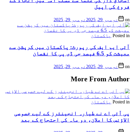
اسحاق ڈار کی علما سے مسلم امہ میں اتحاد کے
فروغ کی اپیل
on
نومبر 29, 2025
نومبر 29, 2025
Posted in
پاکستان
آئی ایم ایف کی رپورٹ: پاکستان میں کرپشن سے
معیشت کو 6.5 فیصد جی ڈی پی کا نقصان
on
نومبر 29, 2025
نومبر 29, 2025
More From Author
Posted in
پاکستان
پی آئی اے نے طیارہ انجینئرز کے لیے خصوصی
الاؤنس کا اعلان، دو ماہ کی احتجاج کے بعد