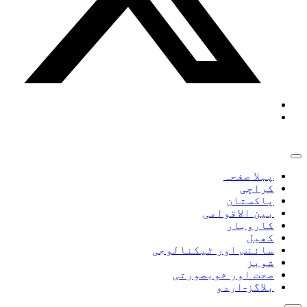
پہلا صفحہ
کراچی
پاکستان
بین الاقوامی
کاروبار
کھیل
سائنس اور ٹیکنالوجی
شوبز
صحت اور خوبصورتی
بلاگز-اردو