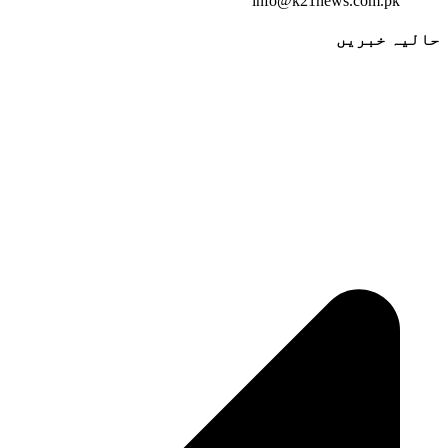
info@k21news.com.pk
حالیہ خبریں