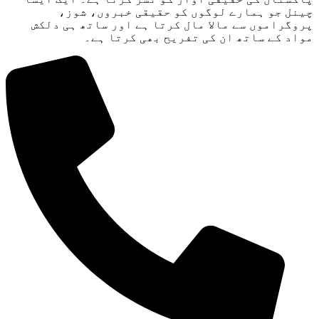
چینل جو ہمارے لوگوں کو حقیقی خبروں، شوز،
پروگراموں سے مالا مال کرتا ہے اور ساتھ ہی دلکش
مواد کے ساتھ ان کی تفریح ​​بھی کرتا ہے۔