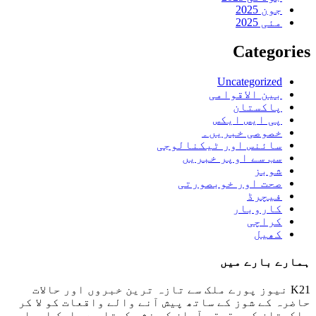
جون 2025
مئی 2025
Categories
Uncategorized
بین الاقوامی
پاکستان
پی ایس ایکس
خصوصی خبریں۔
سائنس اور ٹیکنالوجی
سب سے اوپر خبریں
شوبز
صحت اور خوبصورتی
فیچرڈ
کاروبار
کراچی
کھیل
ہمارے بارے میں
K21 نیوز پورے ملک سے تازہ ترین خبروں اور حالات
حاضرہ کے شوز کے ساتھ پیش آنے والے واقعات کو لا کر
پاکستان کی حقیقی آواز کو نشر کرتا ہے۔ ایک ایسا