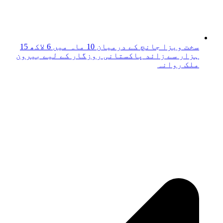
سخت ویزا جانچ کے درمیان 10 ماہ میں 6 لاکھ 15
ہزار سے زائد پاکستانی روزگار کے لیے بیرون
ملک روانہ