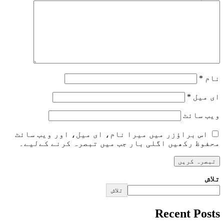
نام
*
ای میل
*
ویب‌ سائٹ
اس براؤزر میں میرا نام، ای میل، اور ویب سائٹ
محفوظ رکھیں اگلی بار جب میں تبصرہ کرنے کےلیے۔
تلاش
تلاش
Recent Posts