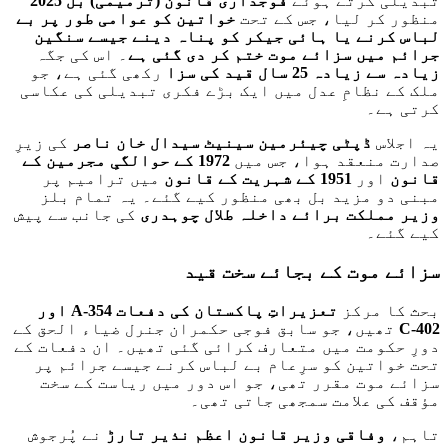
تبدیلی کرتے ہوئے
فوجداری قانون (ترمیمی) بل 2025
منظور کر لیا، جس کے تحت
خواتین کو عوامی طور پر بے
لباس کرنے یا ہائی جیکر کو پناہ دینے جیسے سنگین
جرائم میں سزائے موت ختم کر دی گئی ہے
۔ اس کی جگہ
زیادہ سے زیادہ 25 سال قید کی سزا
رکھی گئی ہے، جو
ملک کے نظامِ عدل میں ایک بڑے فکری تبدیلی کی عکاسی
کرتی ہے۔
یہ اجلاس
ڈپٹی چیئرمین سینیٹ سیدال خان ناصر
کی زیرِ
صدارت منعقد ہوا، جس میں
1972 کے حوالگیِ مجرمین کے
قانون
اور
1951 کے شہریت کے قانون
میں ترامیم پر
مبنی دو مزید بل بھی منظور کیے گئے۔ یہ تمام بلز
وزیر مملکت برائے داخلہ طلال چوہدری
کی جانب سے پیش
کیے گئے۔
سزائے موت کے بجائے سخت قید
بحث کا مرکز
تعزیراتِ پاکستان کی دفعات 354
-A اور
402-C
تھیں، جو سابق فوجی حکمران جنرل ضیاء الحق کے
دورِ حکومت میں متعارف کرائی گئی تھیں۔ ان دفعات کے
تحت خواتین کو سرِعام بے لباس کرنے جیسے جرائم پر
سزائے موت مقرر تھی، جو اس دور میں ریاست کے سخت
مؤقف کی علامت سمجھی جاتی تھی۔
تاہم،
وفاقی وزیر قانون اعظم نذیر تارڑ
نے پُرجوش