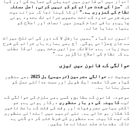
انداز میں اس قانون میں تبدیلی کی حمایت کی اور کہا
کہ
"سزا کی شدت جرائم کو کم نہیں کرتی، اصل مسئلہ
نظام کی کمزوری ہے۔”
ان کا کہنا تھا کہ سزائے موت
صرف شرعی حدود کے تحت مخصوص جرائم تک محدود ہونی
چاہیے، باقی تمام کیسز میں انصاف اور اصلاح کو
بنیاد بنایا جائے۔
انہوں نے کہا، "ہمیں مارشل لا کے دور کی اس تلخ میراث
سے جان چھڑانی ہوگی۔ آج بھی ہمارے ہاں جرائم کی شرح
بہت زیادہ ہے، حالانکہ سزائیں سخت ہیں۔ اس کا مطلب
ہے کہ نظام کی اصلاح ناگزیر ہے۔”
حوالگی کے قانون میں تیزی
سینیٹ نے
حوالگیِ مجرمین (ترمیمی) بل 2025
بھی منظور
کیا، جس کا مقصد ایک طویل اور سست عدالتی عمل کو
سہل بنانا ہے۔
موجودہ قانون کے مطابق، کسی بھی ملزم کی حوالگی کے
لیے
کابینہ کی دو بار منظوری
درکار ہوتی ہے، جو
اکثر سیاسی مصروفیات اور وقت کی قلت کے باعث تاخیر
کا شکار ہو جاتی ہے۔ نئی ترمیم میں ابتدائی منظوری
کے لیے کابینہ سے منظوری کی شرط ختم کر دی گئی ہے
تاکہ مقدمات جلد نمٹائے جا سکیں۔