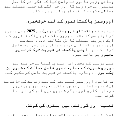
وفاقی وزیرِ قانون نے واضح کیا کہ نگرانی کا عمل
بدستور موجود رہے گا اور حوالگی کے حتمی فیصلے میں
وفاقی حکومت کا کردار برقرار رہے گا۔
اوورسیز پاکستانیوں کے لیے خوشخبری
سینیٹ نے
پاکستان شہریت (ترمیمی) بل 2025
بھی منظور
کر لیا، جس کا مقصد بیرونِ ملک مقیم پاکستانیوں کے
ایک دیرینہ مسئلے کا حل نکالنا تھا۔ بہت سے
اوورسیز پاکستانی دوسرے ملکوں میں شہریت حاصل
کرنے کے لیے
اپنی پاکستانی شہریت ترک کرنے پر
مجبور
ہو جاتے ہیں۔
نئی ترمیم کے تحت، اب ایسے پاکستانی جو بعد میں
دوہری شہریت کے معاہدے میں شامل ممالک کے شہری بن
چکے ہوں
، دوبارہ پاکستانی شہریت حاصل کر سکیں گے۔
یہ قانون اوورسیز کمیونٹی کے لیے ریاست کی جانب سے
ایک مثبت اشارہ ہے، جو ملکی معیشت میں ریونیو،
سرمایہ کاری اور دیگر شعبوں میں اہم کردار ادا
کرتی ہے۔
تعلیم اور گورننس میں بہتری کی کوشش
اجلاس کے دوران
وزیر مملکت برائے تعلیم وجیہہ قمر