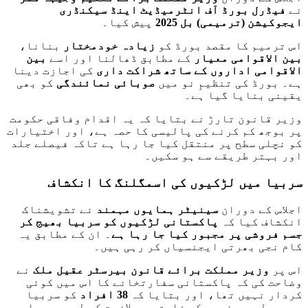
نے
فیڈرل بورڈ آف انٹرمیڈیٹ اینڈ سیکنڈری
ایجوکیشن (ترمیمی) بل 2025
پیش کیا۔
اس ترمیم کا مقصد بورڈ کو
زیادہ خودمختار
بنانا،
بین الاقوامی معیار
کے مطابق ڈھالنا اور اسے
بین
الاقوامی اداروں کے ساتھ شراکت داری
کی اجازت دینا
ہے۔ بورڈ کی تنظیمِ نو میں
صوبائی نمائندگی
کو بھی
یقینی بنایا گیا ہے۔
وزیر قانون تارڑ نے بتایا کہ یہ اقدام وفاقی حکومت
پر بوجھ کم کرنے کی پالیسی کا حصہ ہے، اور اختیارات
کو نچلی سطح پر منتقل کیا جا رہا ہے تاکہ فیصلے جلد
اور بہتر طریقے سے ہو سکیں۔
سربیا میں لڑکیوں کی اسمگلنگ کا انکشاف
اجلاس کے دوران
سینیٹر ہمایوں مہمند
نے تشویشناک
انکشاف کیا کہ
پاکستانی لڑکیوں کو سربیا بھیج کر
جسم فروشی پر مجبور کیا جا رہا ہے
۔ ان کے مطابق یہ
کام نجی بھرتی ایجنسیاں کر رہی ہیں۔
اس پر
وزیر مملکت برائے قانون بیرسٹر عقیل ملک
نے
وضاحت کی کہ پاکستانی سفارتخانے کا اس میں کوئی
کردار نہیں تھا، اور بتایا کہ
38 افراد
کو سربیا
میں پھل و سبزیوں کے فارم پر ملازمت کے لیے بھیجا