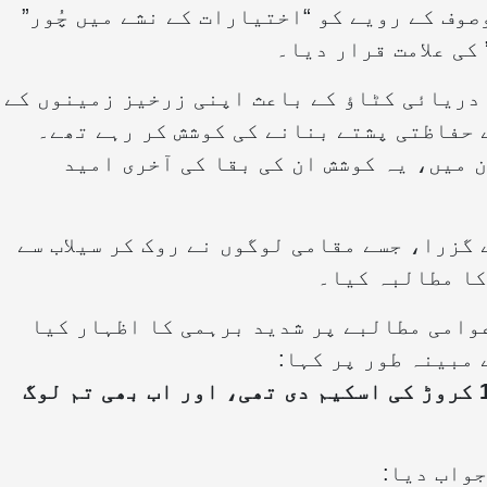
وف کے رویے کو “اختیارات کے نشے میں چُور”
 کی علامت قرار دیا۔
 دریائی کٹاؤ کے باعث اپنی زرخیز زمینوں کے
 حفاظتی پشتے بنانے کی کوشش کر رہے تھے۔
 میں، یہ کوشش ان کی بقا کی آخری امید
گزرا، جسے مقامی لوگوں نے روک کر سیلاب سے
کا مطالبہ کیا۔
وامی مطالبے پر شدید برہمی کا اظہار کیا
 مبینہ طور پر کہا:
"ہم نے تمہارے علاقے کے لیے پچھلے سال 12 کروڑ کی اسکیم دی تھی، اور اب بھی تم لوگ
جواب دیا: