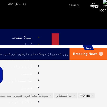
اگست 6, 2026
°C
Karachi
27
پہلا صفحہ
کراچی
K21
پاکستان
Breaking News
کراچی میں اگلے تین روز کے دوران موسلا دھار بارشوں اور شہری س
بین الاقوامی
کاروبار
کھیل
سائنس اور ٹی
شوبز
صحت اور خوبصو
Home
پاکستان
سیلاب متاثرہ شہری سے بدسلوکی: گلگت 
بلاگز-اردو