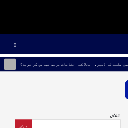
یں ملبے کا ڈھیر، انخلا کے احکامات مزید تباہی کی نوید؟
تلاش
تلاش