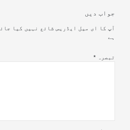
جواب دیں
آپ کا ای میل ایڈریس شائع نہیں کیا جائ
ہے
تبصرہ
*