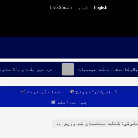
English
اردو
Live Stream
یلاب کا خدشہ، محکمہ موسمیات
غزہ میں بلند و بالا عمارت
کرنسی-ایکسچینج 💸
سونے کی قیمت 🧈
پی ایس ایکس 📊
کنالوجی
رتی
بلتستان کے وزیر خزانہ سخت تنقید کی زد میں