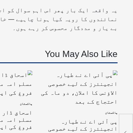
یہ واقعہ ایک بار پھر اس اہم سوال کو اج
نمائندوں کا رویہ کیا ہونا چاہیے — خاص
بے یار و مددگار محسوس کر رہے ہوں۔
You May Also Like
پاکستان
اسحاق ڈار ک
پاکستان
مسلم امہ می
ی’
پی آئی اے نے طیارہ
فروغ کی اپ
انجینئرز کے لیے خصوصی