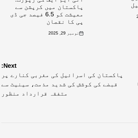
یل
پاکستان میں کرپشن سے
معیشت کو 6.5 فیصد جی ڈی
پی کا نقصان
نومبر 29, 2025
Next:
پاکستان کی اسرائیل کی مغربی کنارے پر
قبضے کی کوشش کی شدید مذمت، سینیٹ سے
متفقہ قرارداد منظور