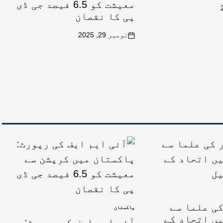
معیشت کو 6.5 فیصد جی ڈی
پی کا نقصان
نومبر 29, 2025
ی علما سے
پاکستان
ں اتحاد کے
آئی ایم ایف کی رپورٹ: