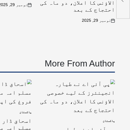
الاؤنس کا اعلان، دو ماہ کی
نومبر 29, 2025
احتجاج کے بعد
نومبر 29, 2025
More From Author
پاکستان
اسحاق ڈار ک
پاکستان
مسلم امہ می
پی آئی اے نے طیارہ