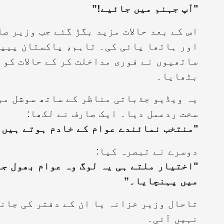
"آپ جہنم میں جائیے!”
اس کے بعد حالات مزید بگڑ گئے جب وزیر ص
ساتھیوں نے فوری مداخلت کر کے حالات کو 
بٹھایا۔
یہ ویڈیو جذباتی مناظر کے ساتھ سوشل می
سخت ردعمل دیا۔ ایک صارف نے لکھا:
"منتخب نمائندے عوام کے خادم ہوتے ہیں،
دوسرے نے تبصرہ کیا:
"اختیار ملتے ہی یہ لوگ وہ عوام بھول جا
میں پہنچایا۔”
تاحال وزیر خزانہ یا ان کے دفتر کی جان
نہیں آئی۔