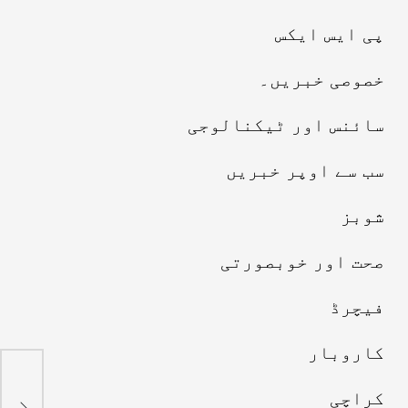
پی ایس ایکس
خصوصی خبریں۔
سائنس اور ٹیکنالوجی
سب سے اوپر خبریں
شوبز
صحت اور خوبصورتی
فیچرڈ
کاروبار
پاک
مغر
کراچی