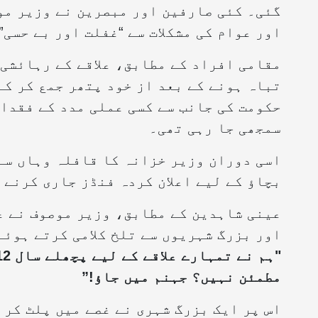
گئی۔ کئی صارفین اور مبصرین نے وزیر موص
اور عوام کی مشکلات سے “غفلت اور بے حسی”
مقامی افراد کے مطابق، علاقے کے رہائشی
تباہ ہونے کے بعد از خود پتھر جمع کر کے
حکومت کی جانب سے کسی عملی مدد کے فقدان
سمجھی جا رہی تھی۔
اسی دوران وزیر خزانہ کا قافلہ وہاں سے 
بچاؤ کے لیے اعلان کردہ فنڈز جاری کرنے 
عینی شاہدین کے مطابق، وزیر موصوف نے ع
اور بزرگ شہریوں سے تلخ کلامی کرتے ہوئے
مطمئن نہیں؟ جہنم میں جاؤ!”
اس پر ایک بزرگ شہری نے غصے میں پلٹ کر 