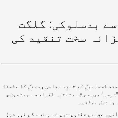
سے بدسلوکی: گلگت
زانہ سخت تنقید کی
مد اسماعیل کو شدید عوامی ردعمل کا سامنا
"غرسی” میں سیلاب متاثرہ افراد سے بدتمیزی
 وائرل ہوگئی۔
ئی، عوامی حلقوں میں غم و غصے کی لہر دوڑ