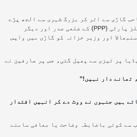
احب گاڑی سے اتر کر بزرگ شہری سے الجھ پڑے
اور ہاتھا پائی کی۔ تاہم، پاکستان پیپلز پارٹی (PPP) کے ضلعی صدر اور دیگر
سنبھالا اور وزیر خزانہ کو گاڑی میں واپس
ڈیا پر تیزی سے پھیل گئی، جس پر صارفین نے
 تھانے دار نہیں!”
تے ہیں جنہوں نے ووٹ دے کر انہیں اقتدار
ب سے کوئی باضابطہ وضاحت یا معافی سامنے