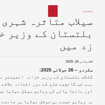
X
پاکستان
سیلاب متاثرہ شہری 
بلتستان کے وزیر خ
زد میں
on
جولائی 26, 2025
سکردو – 26 جولائی 2025
:
گلگت بلتستان کے وزیر خزانہ انجینئر مح
ہے، جب گانچھے ضلع کے دور افتادہ علاقے 
اور ہاتھا پائی کی ویڈیو سوشل میڈیا پر
یہ ویڈیو جیسے ہی سوشل میڈیا پر سامنے آ