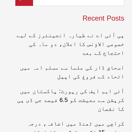
Recent Posts
پی آئی اے نے طیارہ انجینئرز کے لیے
خصوصی الاؤنس کا اعلان، دو ماہ کی
احتجاج کے بعد
اسحاق ڈار کی علما سے مسلم امہ میں
اتحاد کے فروغ کی اپیل
آئی ایم ایف کی رپورٹ: پاکستان میں
کرپشن سے معیشت کو 6.5 فیصد جی ڈی پی
کا نقصان
کراچی میں ٹھنڈ میں اضافہ، درجہ