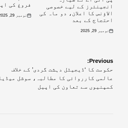
فروغ کی اپ
انجینئرز کے لیے خصوصی
الاؤنس کا اعلان، دو ماہ کی
نومبر 29, 2025
احتجاج کے بعد
نومبر 29, 2025
Previous:
حکومت کا ‘ڈیجیٹل دہشت گردی’ کے خلاف
عالمی کارروائی کا مطالبہ، سوشل میڈیا
کمپنیوں سے تعاون کی اپیل